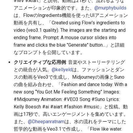
#MV #AIart」と説明。動画は21秒で、流れるような
2025-12-06
2026-06-21
2025-12-06
2026-06-21
2025-12-06
2026-01-18
2026-01-18
2026-06-19
2025-12-06
2026-01-18
2026-01-13
2026-01-18
2026-06-21
2026-06-16
アニメーションが印象的です。また、
@murphybuilds
は、FlowのIngredients機能を使ったUIアニメーション
2025-12-05
2026-06-20
2025-12-05
2026-06-20
2025-12-05
2026-01-11
2026-01-11
2026-06-18
2025-12-05
2026-01-11
2026-01-11
2026-06-20
2026-06-15
動画を共有し、「Created using Flow's ingredients to
video (veo3.1 quality). The images are the starting and
2025-12-04
2026-06-19
2025-12-04
2026-06-19
2025-12-04
2026-01-04
2026-01-04
2026-06-17
2025-12-04
2026-01-04
2026-01-04
2026-06-19
2026-06-14
ending frame. Prompt: A mouse cursor slides into
frame and clicks the blue "Generate" button...」と詳細
2025-12-03
2026-06-18
2025-12-03
2026-06-18
2025-12-03
2026-06-16
2025-12-03
2026-06-18
2026-06-13
なプロンプトを公開しています。
クリエイティブな応用例
: 音楽やストーリーテリング
2025-12-02
2026-06-17
2025-12-02
2026-06-17
2025-12-02
2026-06-14
2025-12-02
2026-06-17
2026-06-11
との統合が人気。
@kellyeld
は、ファッションとダン
スの動画をVeo3で生成し、Midjourneyの画像とSuno
2025-12-01
2026-06-16
2025-12-01
2026-06-16
2025-12-01
2026-06-13
2025-12-01
2026-06-16
2026-06-10
の曲を組み合わせ、「Fashion and dance today. With a
new song “You Got Me Feeling Something” Images:
2025-11-30
2026-06-15
2025-11-30
2026-06-15
2025-11-30
2026-06-12
2025-11-30
2026-06-15
2026-06-09
#Midjourney Animation: #VEO3 Song #Suno Lyrics:
Kelly Boesch #ai #aiart #fashion #music」と投稿。動
2025-11-29
2026-06-14
2025-11-29
2026-06-14
2025-11-29
2026-06-11
2025-11-29
2026-06-14
2026-06-08
画は17秒で、高いエンゲージメントを集めています。
2025-11-28
2026-06-13
2025-11-28
2026-06-13
2025-11-28
2026-06-10
2025-11-28
2026-06-13
2026-06-07
また、
@Dheepanratnam
は、水の流れをテーマにした
哲学的な動画をVeo3.1で作成し、「Flow like water.