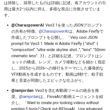
2025-11-18
2026-06-03
2025-11-18
2026-06-03
2025-11-18
2026-05-31
2025-11-18
2026-06-03
は排除し、採用したものは詳細に記述。各アカウントの引
用は最大2つ以内に抑え、多様な視点に分散させていま
2025-11-17
2026-06-02
2025-11-17
2026-06-02
2025-11-17
2026-05-30
2025-11-17
2026-06-02
す。
2025-11-16
2026-06-01
2025-11-16
2026-06-01
2025-11-16
2026-05-29
2025-11-16
2026-06-01
@CharaspowerAI
: Veo3.1を使ったJSONプロンプト
の共有が特徴。
@CharaspowerAI
は、Adobe Fireflyで
2025-11-15
2026-05-31
2025-11-15
2026-05-31
2025-11-15
2026-05-28
2025-11-15
2026-05-31
作成したプロンプトを公開し、「Very cool JSON
prompt for Veo3.1. Made in Adobe Firefly { "shot": {
2025-11-14
2026-05-30
2025-11-14
2026-05-30
2025-11-14
2026-05-27
2025-11-14
2026-05-30
"composition": "ultra-wide skyline shot...", "lens": "50mm
cinematic lens"... } }」と詳細を記述。プロンプトはシ
2025-11-13
2026-05-29
2025-11-13
2026-05-29
2025-11-13
2026-05-26
2025-11-13
2026-05-29
ョットの構成、レンズ、カメラ移動などを細かく指定
し、2025から2026への移行をテーマにした爆発的な
2025-11-12
2026-05-28
2025-11-12
2026-05-28
2025-11-12
2026-05-25
2025-11-12
2026-05-28
VFX動画を生成するものです。動画は8秒で、粒子効
果と音楽が同期したエピックな仕上がり。
2025-11-11
2026-05-27
2025-11-11
2026-05-27
2025-11-11
2026-05-24
2025-11-11
2026-05-27
@iamjordan
: Veo3を含むAI動画ツールの統合を推
奨。
@iamjordan
は、FlovaAIの動画エージェントを紹
2025-11-10
2026-05-26
2025-11-10
2026-05-26
2025-11-10
2026-05-23
2025-11-10
2026-05-26
介し、「Want to create pro-looking videos without
2025-11-09
2026-05-25
2025-11-09
2026-05-25
2025-11-09
2026-05-22
2025-11-09
2026-05-25
juggling 5 tools? Check out @FlovaAI... Use advanced