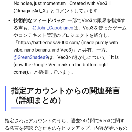
2025-11-27
2026-06-12
2025-11-27
2026-06-12
2025-11-27
2026-06-09
2025-11-27
2026-06-12
2026-06-06
No noise, just momentum... Created with Veo3.1
@ImagineArt_X」とコメントしています。
2025-11-26
2026-06-11
2025-11-26
2026-06-11
2025-11-26
2026-06-08
2025-11-26
2026-06-11
2026-06-05
技術的なフィードバック
: 一部でVeo3の限界を指摘す
る声も。
@John_Capobianco
は、Veo3を使ったゲーム
2025-11-25
2026-06-10
2025-11-25
2026-06-10
2025-11-25
2026-06-07
2025-11-25
2026-06-10
2026-06-04
やコンテキスト管理のプロジェクトを紹介し、
「https://battlechess9000.com/ (made purely with
2025-11-24
2026-06-09
2025-11-24
2026-06-09
2025-11-24
2026-06-06
2025-11-24
2026-06-09
2026-06-03
vibe, nano banana, and Veo3)」と共有。一方、
@GreenShades9
は、Veo3の透かしについて「It is
2025-11-23
2026-06-08
2025-11-23
2026-06-08
2025-11-23
2026-06-05
2025-11-23
2026-06-08
2026-06-02
(now the Google Veo mark on the bottom right
corner).」と指摘しています。
2025-11-22
2026-06-07
2025-11-22
2026-06-07
2025-11-22
2026-06-04
2025-11-22
2026-06-07
2026-06-01
指定アカウントからの関連発言
2025-11-21
2026-06-06
2025-11-21
2026-06-06
2025-11-21
2026-06-03
2025-11-21
2026-06-06
2026-05-31
（詳細まとめ）
2025-11-20
2026-06-05
2025-11-20
2026-06-05
2025-11-20
2026-06-02
2025-11-20
2026-06-05
2026-05-30
2025-11-19
2026-06-04
2025-11-19
2026-06-04
2025-11-19
2026-06-01
2025-11-19
2026-06-04
指定されたアカウントのうち、過去24時間でVeo3に関す
る発言を確認できたものをピックアップ。内容が薄いもの