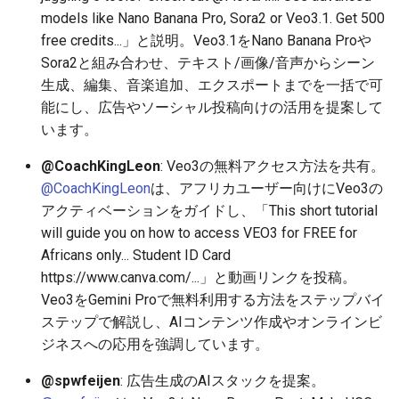
models like Nano Banana Pro, Sora2 or Veo3.1. Get 500
2025-11-08
2026-05-24
2025-11-08
2026-05-24
2025-11-08
2026-05-21
2025-11-08
2026-05-24
free credits...」と説明。Veo3.1をNano Banana Proや
Sora2と組み合わせ、テキスト/画像/音声からシーン
2025-11-07
2026-05-23
2025-11-07
2026-05-23
2025-11-07
2026-05-20
2025-11-07
2026-05-23
生成、編集、音楽追加、エクスポートまでを一括で可
能にし、広告やソーシャル投稿向けの活用を提案して
2025-11-06
2026-05-22
2025-11-06
2026-05-22
2025-11-06
2026-05-19
2025-11-06
2026-05-22
います。
@CoachKingLeon
: Veo3の無料アクセス方法を共有。
2025-11-05
2026-05-21
2025-11-05
2026-05-21
2025-11-05
2026-05-18
2025-11-05
2026-05-21
@CoachKingLeon
は、アフリカユーザー向けにVeo3の
アクティベーションをガイドし、「This short tutorial
2025-11-04
2026-05-20
2025-11-04
2026-05-20
2025-11-04
2026-05-17
2025-11-04
2026-05-20
will guide you on how to access VEO3 for FREE for
Africans only... Student ID Card
2025-11-03
2026-05-19
2025-11-03
2026-05-19
2025-11-03
2026-05-16
2025-11-03
2026-05-18
https://www.canva.com/...」と動画リンクを投稿。
Veo3をGemini Proで無料利用する方法をステップバイ
2025-11-02
2026-05-18
2025-11-02
2026-05-18
2025-11-02
2026-05-15
2025-11-02
ステップで解説し、AIコンテンツ作成やオンラインビ
ジネスへの応用を強調しています。
2025-11-01
2026-05-17
2025-11-01
2026-05-17
2025-11-01
2026-05-14
2025-11-01
@spwfeijen
: 広告生成のAIスタックを提案。
2025-10-31
2026-05-16
2025-10-31
2026-05-16
2025-10-31
2026-05-13
2025-10-31