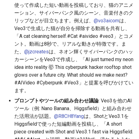
使って作成した短い動画を投稿しており、猫のアニメ
2025-12-15
2026-07-01
2025-12-15
2026-07-01
2025-12-15
2026-03-22
2025-09-24
2026-03-22
2026-03-22
2026-06-30
2025-12-15
2026-03-22
2026-03-15
2026-03-22
2026-06-30
2026-06-28
ーション、サイバーパンク風のシーン、音楽付きのク
リップなどが目立ちます。例えば、
@vo3aicom
は、
2025-12-14
2026-06-30
2025-12-14
2026-06-30
2025-12-14
2026-03-15
2025-09-21
2026-03-15
2026-03-15
2026-06-29
2025-12-14
2026-03-15
2026-03-08
2026-03-15
2026-06-29
2026-06-25
Veo3で生成した猫が自分を掃除する動画を共有し、
「A cat cleaning herself.#Cat #aivideo #veo3」とコメ
2025-12-13
2026-06-29
2025-12-13
2026-06-29
2025-12-13
2026-03-08
2025-09-19
2026-03-08
2026-03-08
2026-06-28
2025-12-13
2026-03-08
2026-03-01
2026-03-08
2026-06-28
2026-06-24
ント。動画は8秒で、リアルな動きが特徴です。ま
た、
@jzcreates
は、ネオン輝くサイバーパンクのハッ
2025-12-12
2026-06-28
2025-12-12
2026-06-28
2025-12-12
2026-03-01
2026-03-01
2026-03-01
2026-06-26
2025-12-12
2026-03-01
2026-02-22
2026-03-01
2026-06-27
2026-06-23
カーシーンをVeo3で作成し、「AI just turned my neon
idea into reality 🤯 This cyberpunk hacker rooftop shot
2025-12-11
2026-06-26
2025-12-11
2026-06-26
2025-12-11
2026-02-22
2026-02-22
2026-02-22
2026-06-25
2025-12-11
2026-02-22
2026-02-15
2026-02-22
2026-06-26
2026-06-22
glows over a future city. What should we make next?
#AIVideo #Cyberpunk #Veo3」と提案を呼びかけてい
2025-12-10
2026-06-25
2025-12-10
2026-06-25
2025-12-10
2026-02-15
2026-02-15
2026-02-15
2026-06-24
2025-12-10
2026-02-15
2026-02-08
2026-02-15
2026-06-25
2026-06-21
ます。
2025-12-09
2026-06-24
2025-12-09
2026-06-24
2025-12-09
2026-02-08
2026-02-08
2026-02-08
2026-06-23
2025-12-09
2026-02-08
2026-02-01
2026-02-08
2026-06-24
2026-06-20
プロンプトやツールの組み合わせ議論
: Veo3を他のAI
ツール（例: Nano Banana、Higgsfield）と組み合わせ
2025-12-08
2026-06-23
2025-12-08
2026-06-23
2025-12-08
2026-02-01
2026-02-05
2026-02-01
2026-06-21
2025-12-08
2026-02-01
2026-01-25
2026-02-01
2026-06-23
2026-06-18
た活用法が話題。
@R8CH8Yang
は、ShotとVeo3.1を
Higgsfieldで使った短編動画を投稿し、「A short
2025-12-07
2026-06-22
2025-12-07
2026-06-22
2025-12-07
2026-01-25
2026-01-25
2026-06-20
2025-12-07
2026-01-25
2026-01-18
2026-01-25
2026-06-22
2026-06-17
piece created with Shot and Veo3.1 fast via Higgsfield.