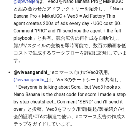
@spwfeijen
は、Veo3をNano Banana ProとMakeUGC
と組み合わせたアドファクトリーを紹介し、「Nano
2025-10-30
2026-05-15
2025-10-30
2026-05-15
2025-10-30
2026-05-12
2025-10-30
Banana Pro + MakeUGC + Veo3 = Ad Factory This
agent creates 200s of ads every day - UGC cost: $0...
2025-10-29
2026-05-14
2025-10-29
2026-05-14
2025-10-29
2026-05-11
2025-10-29
Comment "PRO" and I'll send you the agent + the full
playbook」と共有。競合広告の再作成を自動化し、
2025-10-28
2026-05-13
2025-10-28
2026-05-13
2025-10-28
2026-05-10
2025-10-28
顔/声/スタイルの交換を即時可能で、数百の動画を低
コストで生成するワークフローを詳細に説明していま
2025-10-27
2026-05-12
2025-10-27
2026-05-12
2025-10-27
2026-05-09
2025-10-27
す。
2025-10-26
2026-05-11
2025-10-26
2026-05-11
2025-10-26
2026-05-08
2025-10-26
@vivaangandhi_
: eコマース向けのVeo3活用。
@vivaangandhi_
は、Veo3のチートシートを共有し、
2025-10-25
2026-05-10
2025-10-25
2026-05-10
2025-10-25
2026-05-07
2025-10-25
「Everyone is talking about Sora… but Veo3 hooks x
Nano Banana is the cheat code for ecom I made a step
2025-10-24
2026-05-09
2025-10-24
2026-05-09
2025-10-24
2026-05-06
2025-10-24
by step cheatsheet... Comment "SEND" and i'll send it
over」と投稿。Veo3をフック/問題提起/製品紹介/社
2025-10-23
2026-05-08
2025-10-23
2026-05-08
2025-10-23
2026-05-05
2025-10-23
会的証明/CTAの構造で使い、eコマース広告の作成ス
テップをガイドしています。
2025-10-22
2026-05-07
2025-10-22
2026-05-07
2025-10-22
2026-05-04
2025-10-22