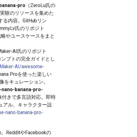
anana-pro
（ZeroLu氏の
アル実験のリソースを集めた
内容。GitHubリン
immyLv氏のリポジト
の戦略やユースケースをまと
-Maker-AI氏のリポジト
プロンプトの完全ガイドとし
r-Maker-AI/awesome-
nana Proを使った楽しい
れた画像をキュレーション。
nano-banana-pro-
、画像付きで多言語対応。即時
ュアル、キャラクター設
e-nano-banana-pro-
ditやFacebookの