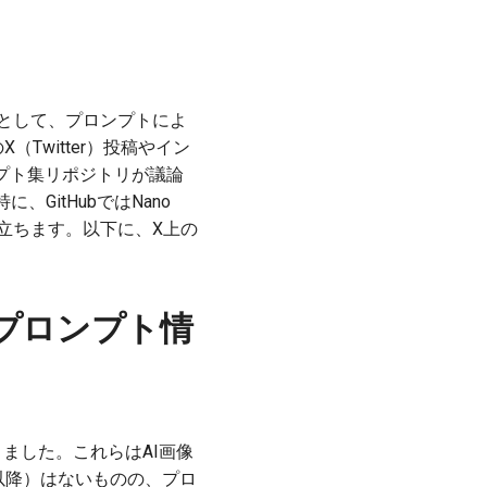
生成モデルとして、プロンプトによ
Twitter）投稿やイン
ンプト集リポジトリが議論
itHubではNano
目立ちます。以下に、X上の
リとプロンプト情
かりました。これらはAI画像
以降）はないものの、プロ