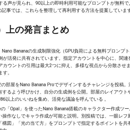
する声が見られ、90以上の即時利用可能なプロンプトが無料で
.aiの記事では、これらを整理して再利用する方法を提案しています
ter）上の発言まとめ
Nano Bananaの生成制限強化（GPU負荷による無料プロン
例が活発に共有されています。指定アカウントを中心に、関連
アカウントの引用は最大2つに抑え、多様な視点から分散させ
ます。
の部屋をNano Banana Proでデザインするチャレンジを投
有するよう呼びかけ、自分の生成例を公開。部屋のレイアウト
86以上のいいねを集め、活発な議論を呼んでいる 。
gleの「Opal」を使ったNano Banana搭載のキャラクター作
い操作なしでキャラ作成が可能と説明。別投稿では、一眼レフ
「構図」「光の当て方」をプロンプトで指定するポイントを共