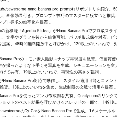
中 。
Hubのawesome-nano-banana-pro-promptsリポジトリを
し、画像効果付き。プロンプト技巧のマスターに役立つと推奨、
ンプト探求の効率化を提案 。
miの新機能「Agentic Slides」がNano Banana Proでプ
し、文字やグラフを後から編集可能。パワポ形式保存対応。ビ
提案、48時間無料開放中と呼びかけ。120以上のいいねで、
o Banana Proのエモい素人撮影スナップ再現度を絶賛。低画
生が撮ったような下手くそ写真を生成。シチュエーションを変
挙げて共有。19以上のいいねで、再現性の高さを強調 。
 AIがNano Banana Pro対応で動作し、スタイル適用可能と
推奨。13以上のいいねを集め、生成制限の文脈で活用を提案 
 Banana Proを使ったマンガ作成例を共有。Quaily.comの
ョットのベスト結果を呼びかけるスレッドの一部で、1491以
pawniverseのCy-GorをNano Banana Proで生成。1:6