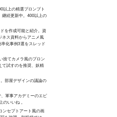
紹介。500以上の精選プロンプト
継続更新中。400以上の
ロ級スライドを作成可能と紹介。資
ジネス資料からアニメ風
効率化事例3選をスレッド
質使い捨てカメラ風のプロン
えて試すのを推奨、妖精
コメント。部屋デザインの議論の
。
リンクで、軍事アカデミーのエピ
上のいいね 。
スケールやコンセプトアート風の画