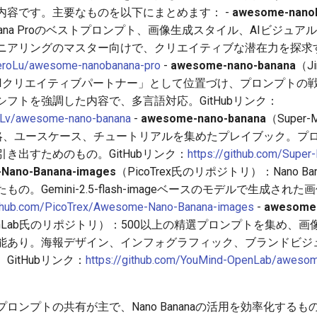
内容です。主要なものを以下にまとめます： -
awesome-nanob
anana Proのベストプロンプト、画像生成スタイル、AIビジュ
アリングのマスター向けで、クリエイティブな潜在力を探求する
ZeroLu/awesome-nanobanana-pro
-
awesome-nano-banana
（J
naを「AIクリエイティブパートナー」として位置づけ、プロンプト
フトを強調した内容で、多言語対応。GitHubリンク：
myLv/awesome-nano-banana
-
awesome-nano-banana
（Super
naの戦略、ユースケース、チュートリアルを集めたプレイブック。
き出すためのもの。GitHubリンク：
https://github.com/Supe
Nano-Banana-images
（PicoTrex氏のリポジトリ）：Nano Ba
。Gemini-2.5-flash-imageベースのモデルで生成さ
github.com/PicoTrex/Awesome-Nano-Banana-images
-
awesome-
-OpenLab氏のリポジトリ）：500以上の精選プロンプトを集め
能あり。海報デザイン、インフォグラフィック、ブランドビジ
itHubリンク：
https://github.com/YouMind-OpenLab/awesom
プトの共有が主で、Nano Bananaの活用を効率化するもの。Red