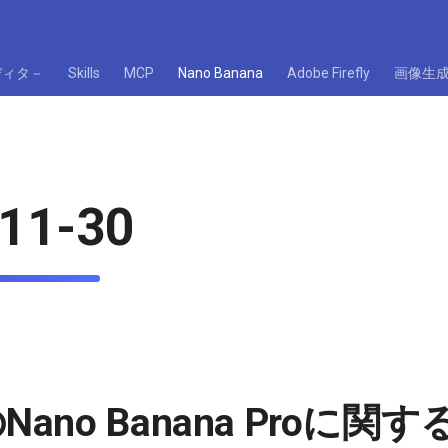
ディタ－
Skills
MCP
Nano Banana
Adobe Firefly
画像生
11-30
のNano Banana Proに関