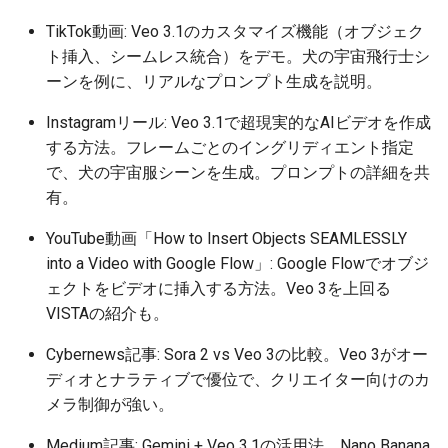
2026-05-02
2026-05-06
2025-10-21
2026-05-06
2025-10-21
2026-05-03
2025-10-21
TikTok動画: Veo 3.1のカスタマイズ機能（オブジェク
ト挿入、シームレス統合）をデモ。犬の宇宙飛行士シ
2026-05-01
2026-05-05
2025-10-20
2026-05-05
2025-10-20
2026-05-02
2025-10-20
ーンを例に、リアルなプロンプト生成を説明。
Instagramリール: Veo 3.1で超現実的なAIビデオを作成
2026-04-30
2026-05-04
2025-10-19
2026-05-04
2025-10-19
2026-05-01
2025-10-19
する方法。フレームごとのイングリディエント指定
で、犬の宇宙服シーンを生成。プロンプトの詳細を共
2026-04-29
2026-05-03
2025-10-18
2026-05-03
2025-10-18
2026-04-30
2025-10-18
有。
2026-04-28
2026-05-02
2025-10-17
2026-05-02
2025-10-17
2026-04-29
2025-10-17
YouTube動画「How to Insert Objects SEAMLESSLY
into a Video with Google Flow」: Google Flowでオブジ
2026-04-27
2026-05-01
2025-10-16
2026-05-01
2025-10-16
2026-04-28
2025-10-16
ェクトをビデオに挿入する方法。Veo 3を上回る
VISTAの紹介も。
2026-04-26
2026-04-30
2025-10-15
2026-04-30
2025-10-15
2026-04-27
2025-10-15
Cybernews記事: Sora 2 vs Veo 3の比較。Veo 3がオー
2026-04-25
2026-04-29
2025-10-14
2026-04-29
2025-10-14
2026-04-26
2025-10-14
ディオとナラティブで優位で、クリエイター向けのカ
メラ制御が強い。
2026-04-24
2026-04-28
2025-10-13
2026-04-28
2025-10-13
2026-04-25
2025-10-13
Medium記事: Gemini + Veo 3.1の活用法。Nano Banana