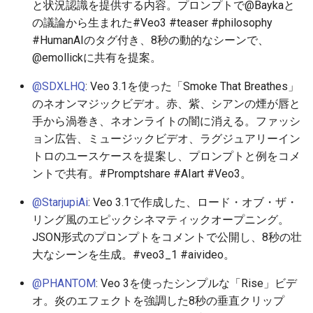
と状況認識を提供する内容。プロンプトで@Baykaと
2026-06-19
2026-06-21
2025-12-06
2026-06-21
2025-12-06
2026-01-18
2026-01-18
2026-06-19
2025-12-06
2026-01-18
2026-01-13
2026-01-18
2026-06-21
2026-06-16
の議論から生まれた#Veo3 #teaser #philosophy
#HumanAIのタグ付き、8秒の動的なシーンで、
2026-06-18
2026-06-20
2025-12-05
2026-06-20
2025-12-05
2026-01-11
2026-01-11
2026-06-18
2025-12-05
2026-01-11
2026-01-11
2026-06-20
2026-06-15
@emollickに共有を提案。
2026-06-17
2026-06-19
2025-12-04
2026-06-19
2025-12-04
2026-01-04
2026-01-04
2026-06-17
2025-12-04
2026-01-04
2026-01-04
2026-06-19
2026-06-14
@SDXLHQ
: Veo 3.1を使った「Smoke That Breathes」
のネオンマジックビデオ。赤、紫、シアンの煙が唇と
2026-06-16
2026-06-18
2025-12-03
2026-06-18
2025-12-03
2026-06-16
2025-12-03
2026-06-18
2026-06-13
手から渦巻き、ネオンライトの闇に消える。ファッシ
ョン広告、ミュージックビデオ、ラグジュアリーイン
2026-06-15
2026-06-17
2025-12-02
2026-06-17
2025-12-02
2026-06-14
2025-12-02
2026-06-17
2026-06-11
トロのユースケースを提案し、プロンプトと例をコメ
ントで共有。#Promptshare #AIart #Veo3。
2026-06-14
2026-06-16
2025-12-01
2026-06-16
2025-12-01
2026-06-13
2025-12-01
2026-06-16
2026-06-10
@StarjupiAi
: Veo 3.1で作成した、ロード・オブ・ザ・
2026-06-13
2026-06-15
2025-11-30
2026-06-15
2025-11-30
2026-06-12
2025-11-30
2026-06-15
2026-06-09
リング風のエピックシネマティックオープニング。
JSON形式のプロンプトをコメントで公開し、8秒の壮
2026-06-12
2026-06-14
2025-11-29
2026-06-14
2025-11-29
2026-06-11
2025-11-29
2026-06-14
2026-06-08
大なシーンを生成。#veo3_1 #aivideo。
@PHANTOM
: Veo 3を使ったシンプルな「Rise」ビデ
2026-06-11
2026-06-13
2025-11-28
2026-06-13
2025-11-28
2026-06-10
2025-11-28
2026-06-13
2026-06-07
オ。炎のエフェクトを強調した8秒の垂直クリップ