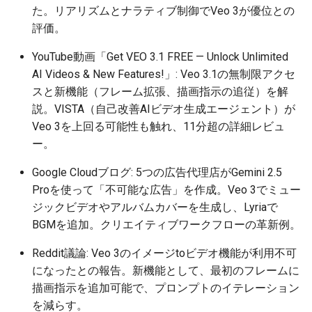
た。リアリズムとナラティブ制御でVeo 3が優位との
2026-05-11
2026-05-15
2025-10-30
2026-05-15
2025-10-30
2026-05-12
2025-10-30
評価。
YouTube動画「Get VEO 3.1 FREE — Unlock Unlimited
2026-05-10
2026-05-14
2025-10-29
2026-05-14
2025-10-29
2026-05-11
2025-10-29
AI Videos & New Features!」: Veo 3.1の無制限アクセ
スと新機能（フレーム拡張、描画指示の追従）を解
2026-05-09
2026-05-13
2025-10-28
2026-05-13
2025-10-28
2026-05-10
2025-10-28
説。VISTA（自己改善AIビデオ生成エージェント）が
Veo 3を上回る可能性も触れ、11分超の詳細レビュ
2026-05-08
2026-05-12
2025-10-27
2026-05-12
2025-10-27
2026-05-09
2025-10-27
ー。
2026-05-07
2026-05-11
2025-10-26
2026-05-11
2025-10-26
2026-05-08
2025-10-26
Google Cloudブログ: 5つの広告代理店がGemini 2.5
Proを使って「不可能な広告」を作成。Veo 3でミュー
2026-05-06
2026-05-10
2025-10-25
2026-05-10
2025-10-25
2026-05-07
2025-10-25
ジックビデオやアルバムカバーを生成し、Lyriaで
BGMを追加。クリエイティブワークフローの革新例。
2026-05-05
2026-05-09
2025-10-24
2026-05-09
2025-10-24
2026-05-06
2025-10-24
Reddit議論: Veo 3のイメージtoビデオ機能が利用不可
2026-05-04
2026-05-08
2025-10-23
2026-05-08
2025-10-23
2026-05-05
2025-10-23
になったとの報告。新機能として、最初のフレームに
描画指示を追加可能で、プロンプトのイテレーション
2026-05-03
2026-05-07
2025-10-22
2026-05-07
2025-10-22
2026-05-04
2025-10-22
を減らす。