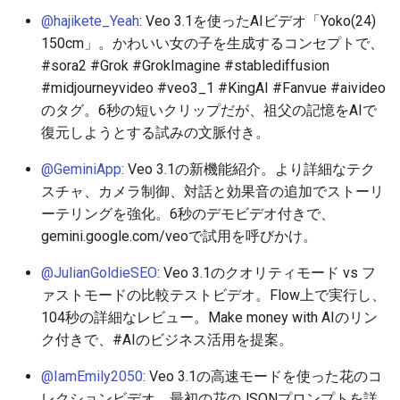
2026-05-30
2026-06-03
2025-11-18
2026-06-03
2025-11-18
2026-05-31
2025-11-18
2026-06-03
@hajikete_Yeah
: Veo 3.1を使ったAIビデオ「Yoko(24)
150cm」。かわいい女の子を生成するコンセプトで、
2026-05-29
2026-06-02
2025-11-17
2026-06-02
2025-11-17
2026-05-30
2025-11-17
2026-06-02
#sora2 #Grok #GrokImagine #stablediffusion
#midjourneyvideo #veo3_1 #KingAI #Fanvue #aivideo
2026-05-28
2026-06-01
2025-11-16
2026-06-01
2025-11-16
2026-05-29
2025-11-16
2026-06-01
のタグ。6秒の短いクリップだが、祖父の記憶をAIで
復元しようとする試みの文脈付き。
2026-05-27
2026-05-31
2025-11-15
2026-05-31
2025-11-15
2026-05-28
2025-11-15
2026-05-31
@GeminiApp
: Veo 3.1の新機能紹介。より詳細なテク
2026-05-26
2026-05-30
2025-11-14
2026-05-30
2025-11-14
2026-05-27
2025-11-14
2026-05-30
スチャ、カメラ制御、対話と効果音の追加でストーリ
ーテリングを強化。6秒のデモビデオ付きで、
2026-05-25
2026-05-29
2025-11-13
2026-05-29
2025-11-13
2026-05-26
2025-11-13
2026-05-29
gemini.google.com/veoで試用を呼びかけ。
2026-05-24
2026-05-28
2025-11-12
2026-05-28
2025-11-12
2026-05-25
2025-11-12
2026-05-28
@JulianGoldieSEO
: Veo 3.1のクオリティモード vs フ
ァストモードの比較テストビデオ。Flow上で実行し、
2026-05-23
2026-05-27
2025-11-11
2026-05-27
2025-11-11
2026-05-24
2025-11-11
2026-05-27
104秒の詳細なレビュー。Make money with AIのリン
ク付きで、#AIのビジネス活用を提案。
2026-05-22
2026-05-26
2025-11-10
2026-05-26
2025-11-10
2026-05-23
2025-11-10
2026-05-26
@IamEmily2050
: Veo 3.1の高速モードを使った花のコ
2026-05-21
2026-05-25
2025-11-09
2026-05-25
2025-11-09
2026-05-22
2025-11-09
2026-05-25
レクションビデオ。最初の花のJSONプロンプトを詳