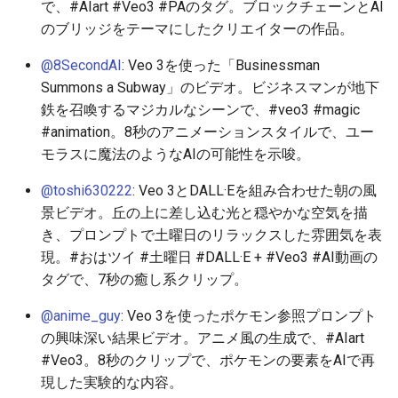
で、#AIart #Veo3 #PAのタグ。ブロックチェーンとAI
2026-06-10
2026-06-12
2025-11-27
2026-06-12
2025-11-27
2026-06-09
2025-11-27
2026-06-12
2026-06-06
のブリッジをテーマにしたクリエイターの作品。
2026-06-09
2026-06-11
2025-11-26
2026-06-11
2025-11-26
2026-06-08
2025-11-26
2026-06-11
2026-06-05
@8SecondAI
: Veo 3を使った「Businessman
Summons a Subway」のビデオ。ビジネスマンが地下
2026-06-07
2026-06-10
2025-11-25
2026-06-10
2025-11-25
2026-06-07
2025-11-25
2026-06-10
2026-06-04
鉄を召喚するマジカルなシーンで、#veo3 #magic
#animation。8秒のアニメーションスタイルで、ユー
2026-06-06
2026-06-09
2025-11-24
2026-06-09
2025-11-24
2026-06-06
2025-11-24
2026-06-09
2026-06-03
モラスに魔法のようなAIの可能性を示唆。
2026-06-05
2026-06-08
2025-11-23
2026-06-08
2025-11-23
2026-06-05
2025-11-23
2026-06-08
2026-06-02
@toshi630222
: Veo 3とDALL·Eを組み合わせた朝の風
景ビデオ。丘の上に差し込む光と穏やかな空気を描
2026-06-04
2026-06-07
2025-11-22
2026-06-07
2025-11-22
2026-06-04
2025-11-22
2026-06-07
2026-06-01
き、プロンプトで土曜日のリラックスした雰囲気を表
現。#おはツイ #土曜日 #DALL·E + #Veo3 #AI動画の
2026-06-03
2026-06-06
2025-11-21
2026-06-06
2025-11-21
2026-06-03
2025-11-21
2026-06-06
2026-05-31
タグで、7秒の癒し系クリップ。
2026-06-02
2026-06-05
2025-11-20
2026-06-05
2025-11-20
2026-06-02
2025-11-20
2026-06-05
2026-05-30
@anime_guy
: Veo 3を使ったポケモン参照プロンプト
の興味深い結果ビデオ。アニメ風の生成で、#AIart
2026-05-31
2026-06-04
2025-11-19
2026-06-04
2025-11-19
2026-06-01
2025-11-19
2026-06-04
#Veo3。8秒のクリップで、ポケモンの要素をAIで再
現した実験的な内容。