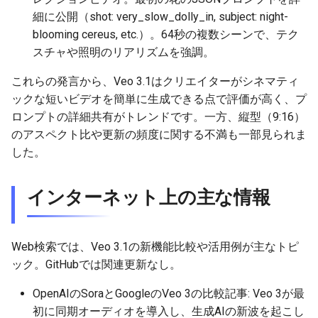
細に公開（shot: very_slow_dolly_in, subject: night-
2026-05-20
2026-05-24
2025-11-08
2026-05-24
2025-11-08
2026-05-21
2025-11-08
2026-05-24
blooming cereus, etc.）。64秒の複数シーンで、テク
スチャや照明のリアリズムを強調。
2026-05-19
2026-05-23
2025-11-07
2026-05-23
2025-11-07
2026-05-20
2025-11-07
2026-05-23
これらの発言から、Veo 3.1はクリエイターがシネマティ
ックな短いビデオを簡単に生成できる点で評価が高く、プ
2026-05-18
2026-05-22
2025-11-06
2026-05-22
2025-11-06
2026-05-19
2025-11-06
2026-05-22
ロンプトの詳細共有がトレンドです。一方、縦型（9:16）
のアスペクト比や更新の頻度に関する不満も一部見られま
2026-05-17
2026-05-21
2025-11-05
2026-05-21
2025-11-05
2026-05-18
2025-11-05
2026-05-21
した。
2026-05-16
2026-05-20
2025-11-04
2026-05-20
2025-11-04
2026-05-17
2025-11-04
2026-05-20
インターネット上の主な情報
2026-05-15
2026-05-19
2025-11-03
2026-05-19
2025-11-03
2026-05-16
2025-11-03
2026-05-18
2026-05-14
2026-05-18
2025-11-02
2026-05-18
2025-11-02
2026-05-15
2025-11-02
Web検索では、Veo 3.1の新機能比較や活用例が主なトピ
ック。GitHubでは関連更新なし。
2026-05-13
2026-05-17
2025-11-01
2026-05-17
2025-11-01
2026-05-14
2025-11-01
OpenAIのSoraとGoogleのVeo 3の比較記事: Veo 3が最
2026-05-12
2026-05-16
2025-10-31
2026-05-16
2025-10-31
2026-05-13
2025-10-31
初に同期オーディオを導入し、生成AIの新波を起こし