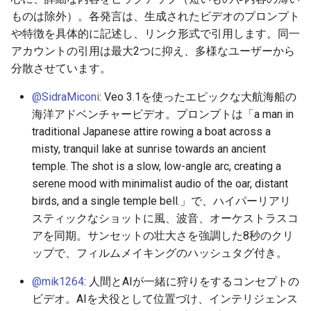
ものは除外）。各発言は、生成されたビデオのプロンプト
2026-06-30
2026-07-01
2025-12-15
2026-07-01
2025-12-15
2026-03-22
2025-09-24
2026-03-22
2026-03-22
2026-06-30
2025-12-15
2026-03-22
2026-03-15
2026-03-22
2026-06-30
2026-06-28
や特徴を具体的に記述し、リンク形式で引用します。同一
2026-06-28
2026-06-30
2025-12-14
2026-06-30
2025-12-14
2026-03-15
2025-09-21
2026-03-15
2026-03-15
2026-06-29
2025-12-14
2026-03-15
2026-03-08
2026-03-15
2026-06-29
2026-06-25
アカウントの引用は最大2つに抑え、多様なユーザーから
分散させています。
2026-06-26
2026-06-29
2025-12-13
2026-06-29
2025-12-13
2026-03-08
2025-09-19
2026-03-08
2026-03-08
2026-06-28
2025-12-13
2026-03-08
2026-03-01
2026-03-08
2026-06-28
2026-06-24
@SidraMiconi
: Veo 3.1を使ったエピックな大航海船の
海洋アドベンチャービデオ。プロンプトは「a man in
2026-06-25
2026-06-28
2025-12-12
2026-06-28
2025-12-12
2026-03-01
2026-03-01
2026-03-01
2026-06-26
2025-12-12
2026-03-01
2026-02-22
2026-03-01
2026-06-27
2026-06-23
traditional Japanese attire rowing a boat across a
misty, tranquil lake at sunrise towards an ancient
2026-06-24
2026-06-26
2025-12-11
2026-06-26
2025-12-11
2026-02-22
2026-02-22
2026-02-22
2026-06-25
2025-12-11
2026-02-22
2026-02-15
2026-02-22
2026-06-26
2026-06-22
temple. The shot is a slow, low-angle arc, creating a
serene mood with minimalist audio of the oar, distant
2026-06-23
2026-06-25
2025-12-10
2026-06-25
2025-12-10
2026-02-15
2026-02-15
2026-02-15
2026-06-24
2025-12-10
2026-02-15
2026-02-08
2026-02-15
2026-06-25
2026-06-21
birds, and a single temple bell.」で、ハイパーリアリ
スティックなショットに風、波音、オーケストラスコ
2026-06-22
2026-06-24
2025-12-09
2026-06-24
2025-12-09
2026-02-08
2026-02-08
2026-02-08
2026-06-23
2025-12-09
2026-02-08
2026-02-01
2026-02-08
2026-06-24
2026-06-20
アを同期。サンセットの壮大さを強調した8秒のクリ
ップで、フィルムメイキングのハッシュタグ付き。
2026-06-21
2026-06-23
2025-12-08
2026-06-23
2025-12-08
2026-02-01
2026-02-05
2026-02-01
2026-06-21
2025-12-08
2026-02-01
2026-01-25
2026-02-01
2026-06-23
2026-06-18
@mik1264
: 人間とAIが一緒に狩りをするコンセプトの
2026-06-20
2026-06-22
2025-12-07
2026-06-22
2025-12-07
2026-01-25
2026-01-25
2026-06-20
2025-12-07
2026-01-25
2026-01-18
2026-01-25
2026-06-22
2026-06-17
ビデオ。AIを犬役として位置づけ、インテリジェンス