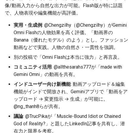
2025-12-06
2026-06-21
2025-12-06
2026-06-21
2025-12-06
2026-01-18
2026-01-18
2026-06-19
2025-12-06
2026-01-18
2026-01-13
2026-01-18
2026-06-21
2026-06-16
像/動画入力から自然な出力が可能。Flash版が特に話題
で、人物表現や編集機能が高評価。
2025-12-05
2026-06-20
2025-12-05
2026-06-20
2025-12-05
2026-01-11
2026-01-11
2026-06-18
2025-12-05
2026-01-11
2026-01-11
2026-06-20
2026-06-15
実用・生成例
: @Chengzilhy（@Chengzilhy）がGemini
Omni Flashの人物効果を高く評価。「動画界の
2025-12-04
2026-06-19
2025-12-04
2026-06-19
2025-12-04
2026-01-04
2026-01-04
2026-06-17
2025-12-04
2026-01-04
2026-01-04
2026-06-19
2026-06-14
Banana（優れたモデル）のよう」とし、ファッション
動画などで実践。人物の自然さ・一貫性を強調。
2025-12-03
2026-06-18
2025-12-03
2026-06-18
2025-12-03
2026-06-16
2025-12-03
2026-06-18
2026-06-13
別の投稿で「Omni Flashは本当に強力」と再言及。
2025-12-02
2026-06-17
2025-12-02
2026-06-17
2025-12-02
2026-06-14
2025-12-02
2026-06-17
2026-06-11
コミュニティ活用
: @allthesarahs777が「made with
Gemini Omni」の動画を共有。
2025-12-01
2026-06-16
2025-12-01
2026-06-16
2025-12-01
2026-06-13
2025-12-01
2026-06-16
2026-06-10
インドユーザー向け新機能
: 動画アップロード＆編集
機能がインドで開放され、Geminiアプリで「動画をア
2025-11-30
2026-06-15
2025-11-30
2026-06-15
2025-11-30
2026-06-12
2025-11-30
2026-06-15
2026-06-09
ップロード → 変更指示 → 生成」が可能に。
@ng_thanh8らが共有。
2025-11-29
2026-06-14
2025-11-29
2026-06-14
2025-11-29
2026-06-11
2025-11-29
2026-06-14
2026-06-08
議論
: @TrucPikaが「Muscle-Bound Idiot or Chained
2025-11-28
2026-06-13
2025-11-28
2026-06-13
2025-11-28
2026-06-10
2025-11-28
2026-06-13
2026-06-07
God of Reality?」と題したLinkedIn記事を共有し、潜
在力と限界を考察。