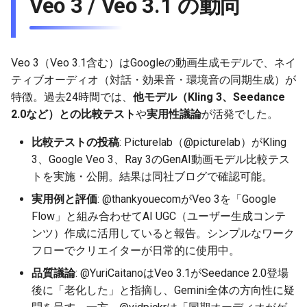
Veo 3 / Veo 3.1 の動向
g
2025-12-24
2026-07-10
2025-12-24
2026-07-10
2025-12-24
2026-05-17
2026-05-24
2025-11-16
2026-05-24
2026-05-24
2025-11-09
2026-07-10
2025-12-24
2026-05-24
2025-11-09
2026-05-10
2026-05-24
2026-07-09
2026-05-30
2026-05-23
2026-07-08
2026-05-24
s
2025-12-23
2026-07-09
2025-12-23
2026-07-09
2025-12-23
2026-05-10
2026-05-17
2025-11-09
2026-05-17
2026-05-17
2025-11-02
2026-07-09
2025-12-23
2026-05-17
2025-11-02
2026-05-03
2026-05-17
2026-07-08
2026-05-23
2026-05-19
2026-07-07
2026-05-17
e
Veo 3（Veo 3.1含む）はGoogleの動画生成モデルで、ネイ
ティブオーディオ（対話・効果音・環境音の同期生成）が
a
2025-12-22
2026-07-08
2025-12-22
2026-07-08
2025-12-22
2026-05-03
2026-05-10
2025-11-02
2026-05-10
2026-05-10
2025-10-26
2026-07-08
2025-12-22
2026-05-10
2025-10-26
2026-04-26
2026-05-10
2026-07-07
2026-05-19
2026-07-06
2026-05-10
特徴。過去24時間では、
他モデル（Kling 3、Seedance
r
2.0など）との比較テスト
や
実用性議論
が活発でした。
2025-12-21
2026-07-07
2025-12-21
2026-07-07
2025-12-21
2026-04-26
2026-05-03
2025-10-26
2026-05-03
2026-05-03
2025-10-19
2026-07-07
2025-12-21
2026-05-03
2025-10-19
2026-04-19
2026-05-03
2026-07-06
2026-05-18
2026-07-05
2026-05-03
c
比較テストの投稿
: Picturelab（@picturelab）がKling
2025-12-20
2026-07-06
2025-12-20
2026-07-06
2025-12-20
2026-04-19
2026-04-26
2025-10-19
2026-04-26
2026-04-26
2025-10-12
2026-07-05
2025-12-20
2026-04-26
2025-10-12
2026-04-12
2026-04-26
2026-07-05
2026-07-04
2026-04-26
h
3、Google Veo 3、Ray 3のGenAI動画モデル比較テス
トを実施・公開。結果は同社ブログで確認可能。
2025-12-19
2026-07-05
2025-12-19
2026-07-05
2025-12-19
2026-04-15
2026-04-19
2025-10-12
2026-04-19
2026-04-19
2025-10-05
2026-07-04
2025-12-19
2026-04-19
2025-10-05
2026-04-07
2026-04-19
2026-07-04
2026-07-02
2026-04-19
実用例と評価
: @thankyouecomがVeo 3を「Google
Flow」と組み合わせてAI UGC（ユーザー生成コンテ
2025-12-18
2026-07-04
2025-12-18
2026-07-04
2025-12-18
2026-04-12
2025-10-05
2026-04-12
2026-04-12
2025-10-04
2026-07-03
2025-12-18
2026-04-12
2025-10-02
2026-04-05
2026-04-12
2026-07-03
2026-07-01
2026-04-12
ンツ）作成に活用していると報告。シンプルなワーク
フローでクリエイターが日常的に使用中。
2025-12-17
2026-07-03
2025-12-17
2026-07-03
2025-12-17
2026-04-05
2025-10-02
2026-04-05
2026-04-05
2026-07-02
2025-12-17
2026-04-05
2025-09-27
2026-03-29
2026-04-05
2026-07-02
2026-06-30
2026-04-05
品質議論
: @YuriCaitanoはVeo 3.1がSeedance 2.0登場
2025-12-16
2026-07-02
2025-12-16
2026-07-02
2025-12-16
2026-03-29
2025-09-28
2026-03-29
2026-03-29
2026-07-01
2025-12-16
2026-03-29
2025-09-23
2026-03-22
2026-03-29
2026-07-01
2026-06-29
2026-03-30
後に「老化した」と指摘し、Gemini全体の方向性に疑