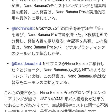
変換。Nano Bananaのテキストレンダリングと編集精
2026-05-21
2026-05-24
2025-11-08
2026-05-24
2025-11-08
2026-05-20
2025-11-08
2026-05-24
度を絶賛。この発言は、Nano Banana Proの実用的応
用を具体的に示している。
2026-05-20
2026-05-23
2025-11-07
2026-05-23
2025-11-07
2026-05-19
2025-11-07
2026-05-23
@morihiroaki
: Grokで2025年の自分を表す漢字「策」
を選び、Nano Banana Proで書を描いた。X投稿をAIで
2026-05-19
2026-05-22
2025-11-06
2026-05-22
2025-11-06
2026-05-18
2025-11-06
2026-05-22
分析し、発信内容を振り返るnote記事を共有。この発
言は、Nano Banana Proをパーソナルブランディング
2026-05-18
2026-05-21
2025-11-05
2026-05-21
2025-11-05
2026-05-17
2025-11-05
2026-05-21
のツールとして統合した例。
2026-05-17
2026-05-20
2025-11-04
2026-05-20
2025-11-04
2026-05-16
2025-11-04
2026-05-20
@0xcodecustard
: NFTブロスがNano Bananaに移行し
た？とジョーク。Nano Bananaの人気をNFTのような
2026-05-16
2026-05-19
2025-11-03
2026-05-19
2025-11-03
2026-05-15
2025-11-03
2026-05-18
トレンドと比較。この発言は、Nano Bananaの急速な
普及をユーモラスに捉えている。
2026-05-15
2026-05-18
2025-11-02
2026-05-18
2025-11-02
2026-05-14
2025-11-02
これらの発言から、Nano Banana Proのプロンプトエンジ
2026-05-14
2026-05-17
2025-11-01
2026-05-17
2025-11-01
2026-05-13
2025-11-01
ニアリングが鍵で、JSONやYAML形式の構造化が効果的
であることがわかります。生成制限やコストに関する不満
2026-05-13
2026-05-16
2025-10-31
2026-05-16
2025-10-31
2026-05-12
2025-10-31
も一部ありますが、品質の高さが共通の評価点です。