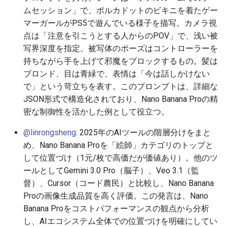
2026-06-19
2026-06-21
2025-12-06
2026-06-21
2025-12-06
2026-01-18
2026-01-18
2026-01-18
2026-01-13
2026-06-19
2025-12-06
2026-01-18
2026-06-21
2026-06-16
ムセッション」で、ポルカドットのビキニを着たゲー
マーガールがPS5で遊んでいる様子を描写。カメラ視
2026-06-18
2026-06-20
2025-12-05
2026-06-20
2025-12-05
2026-01-11
2026-01-11
2026-01-11
2026-06-18
2025-12-05
2026-01-11
2026-06-20
2026-06-15
点は「注意を引こうとする人からのPOV」で、浅い被
写界深度を指定。被写体のポーズはコントローラーを
2026-06-17
2026-06-19
2025-12-04
2026-06-19
2025-12-04
2026-01-04
2026-01-04
2026-01-04
2026-06-17
2025-12-04
2026-01-04
2026-06-19
2026-06-14
持ちながら手を上げて邪魔をブロックするもの。髪は
ブロンド、目は青緑で、表情は「今は話しかけない
2026-06-16
2026-06-18
2025-12-03
2026-06-18
2025-12-03
2026-06-16
2025-12-03
2026-06-18
2026-06-13
で」という苛立ちを表す。このプロンプトは、詳細な
JSON形式で構造化されており、Nano Banana Proの精
2026-06-14
2026-06-17
2025-12-02
2026-06-17
2025-12-02
2026-06-15
2025-12-02
2026-06-17
2026-06-11
密な制御性を活かした例として役立つ。
@linrongsheng
: 2025年のAIツールの階層分けをまと
2026-06-13
2026-06-16
2025-12-01
2026-06-16
2025-12-01
2026-06-14
2025-12-01
2026-06-16
2026-06-10
め、Nano Banana Proを「絵師」カテゴリのトップと
2026-06-12
2026-06-15
2025-11-30
2026-06-15
2025-11-30
2026-06-13
2025-11-30
2026-06-15
2026-06-09
して位置づけ（1元/枚で高価だが価値あり）。他のツ
ールとしてGemini 3.0 Pro（脳子）、Veo 3.1（監
2026-06-11
2026-06-14
2025-11-29
2026-06-14
2025-11-29
2026-06-12
2025-11-29
2026-06-14
2026-06-08
督）、Cursor（コード農民）と比較し、Nano Banana
Proの画像生成品質を高く評価。この発言は、Nano
2026-06-10
2026-06-13
2025-11-28
2026-06-13
2025-11-28
2026-06-11
2025-11-28
2026-06-13
2026-06-07
Banana Proをコストパフォーマンスの観点から分析
し、AIエコシステム全体での位置づけを明確にしてい