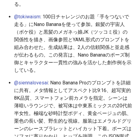
2026-06-09
2026-06-12
2025-11-27
2026-06-12
2025-11-27
2026-06-10
2025-11-27
2026-06-12
2026-06-06
る。
@tokiwaism
: 100日チャレンジのお題「手をつないで
2026-06-08
2026-06-11
2025-11-26
2026-06-11
2025-11-26
2026-06-09
2025-11-26
2026-06-11
2026-06-05
走る」にNano Bananaを使って参加。銀髪の宇宙人
（ボケ役）と黒髪のメガネっ娘JK（ツッコミ役）の
2026-06-07
2026-06-10
2025-11-25
2026-06-10
2025-11-25
2026-06-07
2025-11-25
2026-06-10
2026-06-04
関係性を描き、画像参照とYAML形式のプロンプトを
組み合わせた。生成結果は、2人の信頼関係と並走感
2026-06-06
2026-06-09
2025-11-24
2026-06-09
2025-11-24
2026-06-06
2025-11-24
2026-06-09
2026-06-03
が伝わるもの。この発言は、Nano Bananaのポーズ制
御とキャラクター一貫性の強みを活かした創作例を示
2026-06-05
2026-06-08
2025-11-23
2026-06-08
2025-11-23
2026-06-05
2025-11-23
2026-06-08
2026-06-02
している。
2026-06-04
2026-06-07
2025-11-22
2026-06-07
2025-11-22
2026-06-04
2025-11-22
2026-06-07
2026-06-01
@siennalovesai
: Nano Banana Proのプロンプトを詳細
に共有。メタ情報としてアスペクト比9:16、超写実的
2026-06-03
2026-06-06
2025-11-21
2026-06-06
2025-11-21
2026-06-03
2025-11-21
2026-06-06
2026-05-31
8K品質、スマートフォン前カメラを指定。シーンは
薄暗いラウンジで、被写体は中東系ミックスの20代前
2026-06-02
2026-06-05
2025-11-20
2026-06-05
2025-11-20
2026-06-02
2025-11-20
2026-06-05
2026-05-30
半女性。極端な砂時計型ボディ、黄金ベージュの肌、
栗色の長い髪、野生的な視線。服装はエメラルドグリ
2026-06-01
2026-06-04
2025-11-19
2026-06-04
2025-11-19
2026-05-31
2025-11-19
2026-06-04
ーンのレースブラレットとハイカット下着。ポーズは
ソファに寄りかかり、ヒップを強調。このJSON形式