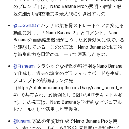
2026-05-31
2026-06-03
2025-11-18
2026-06-03
2025-11-18
2026-05-30
2025-11-18
2026-06-03
のプロンプトは、Nano Banana Proの照明・表情・服
装の細かい調整能力を最大限に引き出すもの。
2026-05-30
2026-06-02
2025-11-17
2026-06-02
2025-11-17
2026-05-29
2025-11-17
2026-06-02
@LOSGIDDY
: バナナの葉を骨ストレートヘアに変える
2026-05-29
2026-06-01
2025-11-16
2026-06-01
2025-11-16
2026-05-28
2025-11-16
2026-06-01
動画に対し、「Nano Banana？」とコメント。Nano
Bananaの画像編集機能がこうした変身効果に似ている
2026-05-28
2026-05-31
2025-11-15
2026-05-31
2025-11-15
2026-05-27
2025-11-15
2026-05-31
と連想している。この発言は、Nano Bananaの現実的
な編集能力を日常のユーモアで表現したもの。
2026-05-27
2026-05-30
2025-11-14
2026-05-30
2025-11-14
2026-05-26
2025-11-14
2026-05-30
@Fisheam
: クラシックな構図の移行例をNano Banana
2026-05-26
2026-05-29
2025-11-13
2026-05-29
2025-11-13
2026-05-25
2025-11-13
2026-05-29
で作成し、過去の論文のグラフィックボードを生成。
プロンプトの詳細はリンク先
2026-05-25
2026-05-28
2025-11-12
2026-05-28
2025-11-12
2026-05-24
2025-11-12
2026-05-28
（https://otokonoizumi.github.io/Diary/nano_secret_v
4）で共有され、変換例として図2のALTテキストを参
2026-05-24
2026-05-27
2025-11-11
2026-05-27
2025-11-11
2026-05-23
2025-11-11
2026-05-27
照。この発言は、Nano Bananaを学術的なビジュアル
化ツールとして活用した実践例。
2026-05-23
2026-05-26
2025-11-10
2026-05-26
2025-11-10
2026-05-22
2025-11-10
2026-05-26
@kinumi
: 家族の年賀状作成でNano Banana Proを使
2026-05-22
2026-05-25
2025-11-09
2026-05-25
2025-11-09
2026-05-21
2025-11-09
2026-05-25
い、古い本のデザインを2026年元旦版に違和感なく