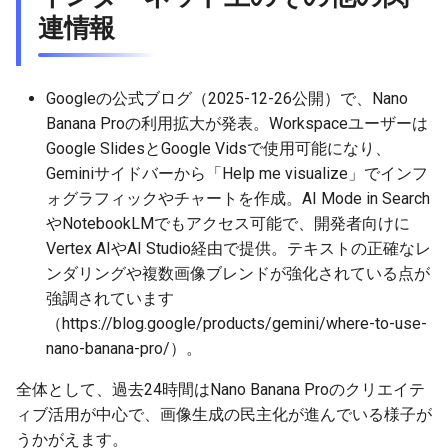
連情報
2026-05-03
2026-05-06
2025-10-21
2026-05-06
2025-10-21
2026-05-02
2025-10-21
2026-05-02
2026-05-05
2025-10-20
2026-05-05
2025-10-20
2026-05-01
2025-10-20
Googleの公式ブログ（2025-12-26公開）で、Nano
Banana Proの利用拡大が発表。Workspaceユーザーは
2026-05-01
2026-05-04
2025-10-19
2026-05-04
2025-10-19
2026-04-30
2025-10-19
Google SlidesとGoogle Vidsで使用可能になり、
Geminiサイドバーから「Help me visualize」でインフ
2026-04-30
2026-05-03
2025-10-18
2026-05-03
2025-10-18
2026-04-29
2025-10-18
ォグラフィックやチャートを作成。AI Mode in Search
やNotebookLMでもアクセス可能で、開発者向けに
2026-04-29
2026-05-02
2025-10-17
2026-05-02
2025-10-17
2026-04-28
2025-10-17
Vertex AIやAI Studio経由で提供。テキストの正確なレ
ンダリングや複数画像ブレンドが強化されている点が
2026-04-28
2026-05-01
2025-10-16
2026-05-01
2025-10-16
2026-04-27
2025-10-16
強調されています
（https://blog.google/products/gemini/where-to-use-
2026-04-27
2026-04-30
2025-10-15
2026-04-30
2025-10-15
2026-04-26
2025-10-15
nano-banana-pro/）。
2026-04-26
2026-04-29
2025-10-14
2026-04-29
2025-10-14
2026-04-25
2025-10-14
全体として、過去24時間はNano Banana Proのクリエイテ
ィブ活用が中心で、画像生成の民主化が進んでいる様子が
2026-04-25
2026-04-28
2025-10-13
2026-04-28
2025-10-13
2026-04-24
2025-10-13
うかがえます。