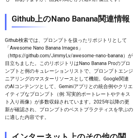
2026-05-12
2026-05-15
2025-10-30
2026-05-15
2025-10-30
2026-05-11
2025-10-30
Github上のNano Banana関連情報
2026-05-11
2026-05-14
2025-10-29
2026-05-14
2025-10-29
2026-05-10
2025-10-29
Github検索では、プロンプトを扱ったリポジトリとして
2026-05-10
2026-05-13
2025-10-28
2026-05-13
2025-10-28
2026-05-09
2025-10-28
「Awesome Nano Banana Images」
（https://github.com/JimmyLv/awesome-nano-banana）が
2026-05-09
2026-05-12
2025-10-27
2026-05-12
2025-10-27
2026-05-08
2025-10-27
目立ちました。このリポジトリはNano Banana Proのプロ
ンプトと例のキュレーションリストで、プロンプトエンジ
2026-05-08
2026-05-11
2025-10-26
2026-05-11
2025-10-26
2026-05-07
2025-10-26
ニアリングのマスターリソースとして機能。Google関連
のAIコンテンツとして、Geminiアプリとの統合例やクリエ
2026-05-07
2026-05-10
2025-10-25
2026-05-10
2025-10-25
2026-05-06
2025-10-25
イティブなプロンプト（例: 写実的ポートレートやテキス
ト入り画像）が多数収録されています。2025年以降の更
2026-05-06
2026-05-09
2025-10-24
2026-05-09
2025-10-24
2026-05-05
2025-10-24
新が確認され、プロンプトのベストプラクティスを学ぶの
2026-05-05
2026-05-08
2025-10-23
2026-05-08
2025-10-23
2026-05-04
2025-10-23
に適した内容です。
2026-05-04
2026-05-07
2025-10-22
2026-05-07
2025-10-22
2026-05-03
2025-10-22
インターネット上のその他の関