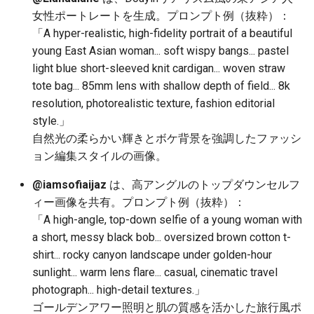
女性ポートレートを生成。プロンプト例（抜粋）：
2025-12-15
2026-07-01
2025-12-15
2026-07-01
2025-12-15
2026-03-22
2025-09-24
2026-03-22
2026-03-22
2026-03-22
2026-03-15
2026-06-30
2025-12-15
2026-03-22
2026-06-30
2026-06-28
「A hyper-realistic, high-fidelity portrait of a beautiful
2025-12-14
young East Asian woman... soft wispy bangs... pastel
2026-06-30
2025-12-14
2026-06-30
2025-12-14
2026-03-15
2025-09-21
2026-03-15
2026-03-15
2026-03-15
2026-03-08
2026-06-28
2025-12-14
2026-03-15
2026-06-29
2026-06-25
light blue short-sleeved knit cardigan... woven straw
2025-12-13
2026-06-29
2025-12-13
2026-06-29
2025-12-13
2026-03-08
2025-09-19
2026-03-08
2026-03-08
2026-03-08
2026-03-01
2026-06-26
2025-12-13
2026-03-08
2026-06-28
2026-06-24
tote bag... 85mm lens with shallow depth of field... 8k
resolution, photorealistic texture, fashion editorial
2025-12-12
2026-06-28
2025-12-12
2026-06-28
2025-12-12
2026-03-01
2026-03-01
2026-03-01
2026-03-01
2026-02-22
2026-06-25
2025-12-12
2026-03-01
2026-06-27
2026-06-23
style.」
自然光の柔らかい輝きとボケ背景を強調したファッシ
2025-12-11
2026-06-26
2025-12-11
2026-06-26
2025-12-11
2026-02-22
2026-02-22
2026-02-22
2026-02-22
2026-02-15
2026-06-24
2025-12-11
2026-02-22
2026-06-26
2026-06-22
ョン編集スタイルの画像。
@iamsofiaijaz
は、高アングルのトップダウンセルフ
2025-12-10
2026-06-25
2025-12-10
2026-06-25
2025-12-10
2026-02-15
2026-02-15
2026-02-15
2026-02-15
2026-02-08
2026-06-23
2025-12-10
2026-02-15
2026-06-25
2026-06-21
ィー画像を共有。プロンプト例（抜粋）：
「A high-angle, top-down selfie of a young woman with
2025-12-09
2026-06-24
2025-12-09
2026-06-24
2025-12-09
2026-02-08
2026-02-08
2026-02-08
2026-02-08
2026-02-01
2026-06-22
2025-12-09
2026-02-08
2026-06-24
2026-06-20
a short, messy black bob... oversized brown cotton t-
shirt... rocky canyon landscape under golden-hour
2025-12-08
2026-06-23
2025-12-08
2026-06-23
2025-12-08
2026-02-01
2026-02-05
2026-02-01
2026-02-01
2026-01-25
2026-06-21
2025-12-08
2026-02-01
2026-06-23
2026-06-18
sunlight... warm lens flare... casual, cinematic travel
photograph... high-detail textures.」
2025-12-07
2026-06-22
2025-12-07
2026-06-22
2025-12-07
2026-01-25
2026-01-25
2026-01-25
2026-01-18
2026-06-20
2025-12-07
2026-01-25
2026-06-22
2026-06-17
ゴールデンアワー照明と肌の質感を活かした旅行風ポ