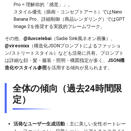
2025-11-27
2026-06-12
2025-11-27
2026-06-12
2025-11-27
2026-06-10
2025-11-27
2026-06-12
2026-06-06
Pro = 理解你的「感觉」」。
スタイル優先（插画・コンセプトアート）ではNano
2025-11-26
2026-06-11
2025-11-26
2026-06-11
2025-11-26
2026-06-09
2025-11-26
2026-06-11
2026-06-05
Banana Pro、詳細制御（商品レンダリング）ではGPT
Image 2を推奨する実践的フレームワーク。
2025-11-25
2026-06-10
2025-11-25
2026-06-10
2025-11-25
2026-06-07
2025-11-25
2026-06-10
2026-06-04
その他、
@iluvcelebai
（Sadie Sink風ネオン画像）、
2025-11-24
@vireonixx
（構造化JSONプロンプトによるファッショ
2026-06-09
2025-11-24
2026-06-09
2025-11-24
2026-06-06
2025-11-24
2026-06-09
2026-06-03
ン/ストリートスタイル）なども活発に共有。プロンプト
2025-11-23
2026-06-08
2025-11-23
2026-06-08
2025-11-23
2026-06-05
2025-11-23
2026-06-08
2026-06-02
は詳細な顔・髪・服装・照明・構図指定が多く、
JSON構
造化やスタイル参照
を活用する傾向が見られます。
2025-11-22
2026-06-07
2025-11-22
2026-06-07
2025-11-22
2026-06-04
2025-11-22
2026-06-07
2026-06-01
全体の傾向（過去24時間限
2025-11-21
2026-06-06
2025-11-21
2026-06-06
2025-11-21
2026-06-03
2025-11-21
2026-06-06
2026-05-31
定）
2025-11-20
2026-06-05
2025-11-20
2026-06-05
2025-11-20
2026-06-02
2025-11-20
2026-06-05
2026-05-30
2025-11-19
2026-06-04
2025-11-19
2026-06-04
2025-11-19
2026-05-31
2025-11-19
2026-06-04
活発なユーザー生成活動
：主に美しい女性ポートレー