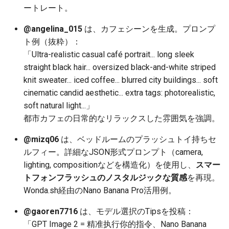
ートレート。
2025-12-06
2026-06-21
2025-12-06
2026-06-21
2025-12-06
2026-01-18
2026-01-18
2026-01-18
2026-01-13
2026-06-19
2025-12-06
2026-01-18
2026-06-21
2026-06-16
@angelina_015
は、カフェシーンを生成。プロンプ
2025-12-05
2026-06-20
2025-12-05
2026-06-20
2025-12-05
2026-01-11
2026-01-11
2026-01-11
2026-06-18
2025-12-05
2026-01-11
2026-06-20
2026-06-15
ト例（抜粋）：
「Ultra-realistic casual café portrait... long sleek
2025-12-04
2026-06-19
2025-12-04
2026-06-19
2025-12-04
2026-01-04
2026-01-04
2026-01-04
2026-06-17
2025-12-04
2026-01-04
2026-06-19
2026-06-14
straight black hair... oversized black-and-white striped
knit sweater... iced coffee... blurred city buildings... soft
2025-12-03
2026-06-18
2025-12-03
2026-06-18
2025-12-03
2026-06-16
2025-12-03
2026-06-18
2026-06-13
cinematic candid aesthetic... extra tags: photorealistic,
soft natural light...」
2025-12-02
2026-06-17
2025-12-02
2026-06-17
2025-12-02
2026-06-15
2025-12-02
2026-06-17
2026-06-11
都市カフェの日常的なリラックスした雰囲気を強調。
2025-12-01
2026-06-16
2025-12-01
2026-06-16
2025-12-01
2026-06-14
2025-12-01
2026-06-16
2026-06-10
@mizq06
は、ベッドルームのプラッシュトイ持ちセ
ルフィー。詳細なJSON形式プロンプト（camera,
2025-11-30
2026-06-15
2025-11-30
2026-06-15
2025-11-30
2026-06-13
2025-11-30
2026-06-15
2026-06-09
lighting, compositionなどを構造化）を使用し、
スマー
トフォンフラッシュのノスタルジックな質感
を再現。
2025-11-29
2026-06-14
2025-11-29
2026-06-14
2025-11-29
2026-06-12
2025-11-29
2026-06-14
2026-06-08
Wonda.sh経由のNano Banana Pro活用例。
2025-11-28
2026-06-13
2025-11-28
2026-06-13
2025-11-28
2026-06-11
2025-11-28
2026-06-13
2026-06-07
@gaoren7716
は、モデル選択のTipsを投稿：
「GPT Image 2 = 精准执行你的指令、Nano Banana