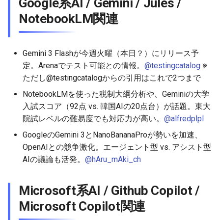
Google系AI / Gemini / Jules /
2026-06-21
2026-06-21
2025-12-06
2026-01-18
2026-01-18
2026-06-19
2025-12-06
2026-01-18
2026-01-13
2026-06-19
2025-12-06
2026-01-18
2026-06-21
2026-06-16
NotebookLM関連
2026-06-20
2026-06-20
2025-12-05
2026-01-11
2026-01-11
2026-06-18
2025-12-05
2026-01-11
2026-06-18
2025-12-05
2026-01-11
2026-06-20
2026-06-15
Gemini 3 Flashが今週火曜（本日？）にリリース予
2026-06-19
2026-06-19
2025-12-04
2026-01-04
2026-01-04
2026-06-17
2025-12-04
2026-01-04
2026-06-17
2025-12-04
2026-01-04
2026-06-19
2026-06-14
定。Arenaでテスト可能との情報。
@testingcatalog
※
ただし@testingcatalogからの引用はこれで2つまで
2026-06-18
2026-06-18
2025-12-03
2026-06-16
2025-12-03
2026-06-16
2025-12-03
2026-06-18
2026-06-13
NotebookLMを使った税制大綱分析や、Geminiの大学
2026-06-17
2026-06-17
2025-12-02
2026-06-14
2025-12-02
2026-06-15
2025-12-02
2026-06-17
2026-06-11
入試スコア（92点 vs. 韓国AIの20点台）が話題。東大
院試レベルの難易度でも対応力が高い。
@alfredplpl
2026-06-16
2026-06-16
2025-12-01
2026-06-13
2025-12-01
2026-06-14
2025-12-01
2026-06-16
2026-06-10
GoogleのGemini 3とNanoBananaProが勢いを加速、
OpenAIとの競争激化。エージェント型 vs. アシスト型
2026-06-15
2026-06-15
2025-11-30
2026-06-12
2025-11-30
2026-06-13
2025-11-30
2026-06-15
2026-06-09
AIの議論も活発。
@hAru_mAki_ch
2026-06-14
2026-06-14
2025-11-29
2026-06-11
2025-11-29
2026-06-12
2025-11-29
2026-06-14
2026-06-08
Microsoft系AI / Github Copilot /
2026-06-13
2026-06-13
2025-11-28
2026-06-10
2025-11-28
2026-06-11
2025-11-28
2026-06-13
2026-06-07
Microsoft Copilot関連