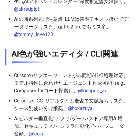
生成AIアドベントカレンダー: 深度推定論文深掘り。
@alfredplpl
2026-05-15
2026-05-15
2025-10-30
2026-05-12
2025-10-30
2026-05-11
2025-10-30
AIの時系列処理注意点: LLMは確率テキスト扱いでデ
2026-05-14
2026-05-14
2025-10-29
2026-05-11
2025-10-29
2026-05-10
2025-10-29
ータリークリスク。gpt-5.2 proでもミス多。
@tommy_love123
2026-05-13
2026-05-13
2025-10-28
2026-05-10
2025-10-28
2026-05-09
2025-10-28
AI色が強いエディタ / CLI関連
2026-05-12
2026-05-12
2025-10-27
2026-05-09
2025-10-27
2026-05-08
2025-10-27
2026-05-11
2026-05-11
2025-10-26
2026-05-08
2025-10-26
2026-05-07
2025-10-26
Cursorのサブエージェントが非同期/並行処理対応。
モデル特性に合わせたエージェント作成可能（e.g.,
2026-05-10
2026-05-10
2025-10-25
2026-05-07
2025-10-25
2026-05-06
2025-10-25
Composer forコード探索）。
@kinopee_ai
Cursor vs. CC: リアルタイム走査で文脈落ちリスク。
2026-05-09
2026-05-09
2025-10-24
2026-05-06
2025-10-24
2026-05-05
2025-10-24
ケース別使い分け推奨。
@hokazuya
2026-05-08
2026-05-08
2025-10-23
2026-05-05
2025-10-23
2026-05-04
2025-10-23
AIビルダー垂直化: アプリ/ゲーム/ストア専用AI増
加。セキュリティ/インフラ自動化でバイブコーダー
2026-05-07
2026-05-07
2025-10-22
2026-05-04
2025-10-22
2026-05-03
2025-10-22
台頭。
@leojrr