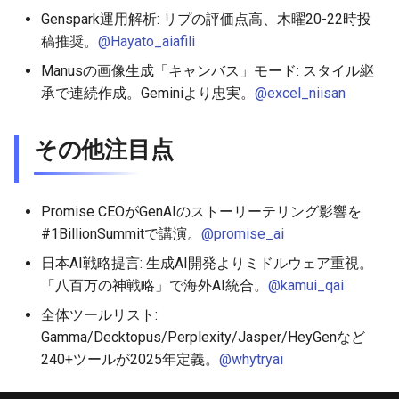
Genspark運用解析: リプの評価点高、木曜20-22時投
2026-04-27
2026-04-27
2025-10-12
2026-04-24
2025-10-12
2026-04-23
2025-10-12
稿推奨。
@Hayato_aiafili
2026-04-26
2026-04-26
2025-10-11
2026-04-23
2025-10-11
2026-04-22
2025-10-11
Manusの画像生成「キャンバス」モード: スタイル継
承で連続作成。Geminiより忠実。
@excel_niisan
2026-04-25
2026-04-25
2025-10-10
2026-04-22
2025-10-10
2026-04-21
2025-10-10
その他注目点
2026-04-24
2026-04-24
2025-10-09
2026-04-21
2025-10-09
2026-04-20
2025-10-09
2026-04-23
2026-04-23
2025-10-08
2026-04-20
2025-10-08
2026-04-19
2025-10-08
Promise CEOがGenAIのストーリーテリング影響を
#1BillionSummitで講演。
@promise_ai
2026-04-22
2026-04-22
2025-10-07
2026-04-19
2025-10-07
2026-04-18
2025-10-07
日本AI戦略提言: 生成AI開発よりミドルウェア重視。
2026-04-21
2026-04-21
2025-10-06
2026-04-18
2025-10-06
2026-04-17
2025-10-06
「八百万の神戦略」で海外AI統合。
@kamui_qai
全体ツールリスト:
2026-04-20
2026-04-20
2025-10-05
2026-04-17
2025-10-05
2026-04-16
2025-10-05
Gamma/Decktopus/Perplexity/Jasper/HeyGenなど
240+ツールが2025年定義。
@whytryai
2026-04-19
2026-04-19
2025-10-04
2026-04-16
2025-10-04
2026-04-15
2025-10-04