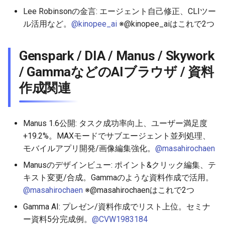
Lee Robinsonの金言: エージェント自己修正、CLIツー
2026-05-06
2026-05-06
2025-10-21
2026-05-03
2025-10-21
2026-05-02
2025-10-21
ル活用など。
@kinopee_ai
※@kinopee_aiはこれで2つ
2026-05-05
2026-05-05
2025-10-20
2026-05-02
2025-10-20
2026-05-01
2025-10-20
Genspark / DIA / Manus / Skywork
2026-05-04
2026-05-04
2025-10-19
2026-05-01
2025-10-19
2026-04-30
2025-10-19
/ GammaなどのAIブラウザ / 資料
作成関連
2026-05-03
2026-05-03
2025-10-18
2026-04-30
2025-10-18
2026-04-29
2025-10-18
2026-05-02
2026-05-02
2025-10-17
2026-04-29
2025-10-17
2026-04-28
2025-10-17
Manus 1.6公開: タスク成功率向上、ユーザー満足度
+19.2%。MAXモードでサブエージェント並列処理、
2026-05-01
2026-05-01
2025-10-16
2026-04-28
2025-10-16
2026-04-27
2025-10-16
モバイルアプリ開発/画像編集強化。
@masahirochaen
2026-04-30
2026-04-30
2025-10-15
2026-04-27
2025-10-15
2026-04-26
2025-10-15
Manusのデザインビュー: ポイント&クリック編集、テ
キスト変更/合成。Gammaのような資料作成で活用。
2026-04-29
2026-04-29
2025-10-14
2026-04-26
2025-10-14
2026-04-25
2025-10-14
@masahirochaen
※@masahirochaenはこれで2つ
Gamma AI: プレゼン/資料作成でリスト上位。セミナ
2026-04-28
2026-04-28
2025-10-13
2026-04-25
2025-10-13
2026-04-24
2025-10-13
ー資料5分完成例。
@CVW1983184