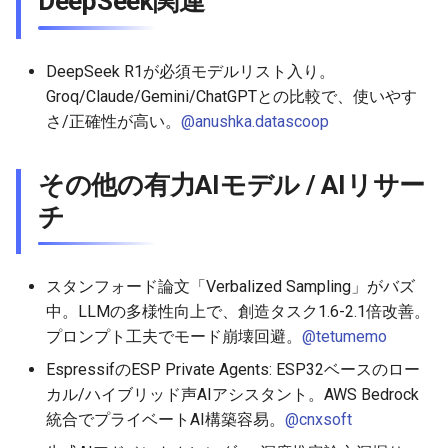
DeepSeek関連
2026-05-24
2026-05-24
2025-11-08
2026-05-21
2025-11-08
2026-05-20
2025-11-08
2026-05-24
DeepSeek R1が必須モデルリスト入り。
2026-05-23
2026-05-23
2025-11-07
2026-05-20
2025-11-07
2026-05-19
2025-11-07
2026-05-23
Groq/Claude/Gemini/ChatGPTとの比較で、使いやす
さ/正確性が高い。
@anushka.datascoop
2026-05-22
2026-05-22
2025-11-06
2026-05-19
2025-11-06
2026-05-18
2025-11-06
2026-05-22
その他の有力AIモデル / AIリサー
2026-05-21
2026-05-21
2025-11-05
2026-05-18
2025-11-05
2026-05-17
2025-11-05
2026-05-21
チ
2026-05-20
2026-05-20
2025-11-04
2026-05-17
2025-11-04
2026-05-16
2025-11-04
2026-05-20
スタンフォード論文「Verbalized Sampling」がバズ
2026-05-19
2026-05-19
2025-11-03
2026-05-16
2025-11-03
2026-05-15
2025-11-03
2026-05-18
中。LLMの多様性向上で、創造タスク1.6-2.1倍改善。
プロンプト工夫でモード崩壊回避。
@tetumemo
2026-05-18
2026-05-18
2025-11-02
2026-05-15
2025-11-02
2026-05-14
2025-11-02
EspressifのESP Private Agents: ESP32ベースのロー
2026-05-17
2026-05-17
2025-11-01
2026-05-14
2025-11-01
2026-05-13
2025-11-01
カル/ハイブリッド声AIアシスタント。AWS Bedrock
統合でプライベートAI構築容易。
@cnxsoft
2026-05-16
2026-05-16
2025-10-31
2026-05-13
2025-10-31
2026-05-12
2025-10-31