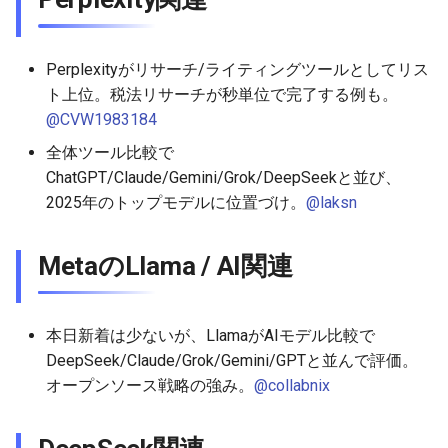
2026-06-03
2026-06-03
2025-11-18
2026-05-31
2025-11-18
2026-05-30
2025-11-18
2026-06-03
2026-06-02
2026-06-02
2025-11-17
2026-05-30
2025-11-17
2026-05-29
2025-11-17
2026-06-02
Perplexityがリサーチ/ライティングツールとしてリス
ト上位。税法リサーチが秒単位で完了する例も。
2026-06-01
2026-06-01
2025-11-16
2026-05-29
2025-11-16
2026-05-28
2025-11-16
2026-06-01
@CVW1983184
2026-05-31
2026-05-31
2025-11-15
2026-05-28
2025-11-15
2026-05-27
2025-11-15
2026-05-31
全体ツール比較で
ChatGPT/Claude/Gemini/Grok/DeepSeekと並び、
2026-05-30
2026-05-30
2025-11-14
2026-05-27
2025-11-14
2026-05-26
2025-11-14
2026-05-30
2025年のトップモデルに位置づけ。
@laksn
2026-05-29
2026-05-29
2025-11-13
2026-05-26
2025-11-13
2026-05-25
2025-11-13
2026-05-29
MetaのLlama / AI関連
2026-05-28
2026-05-28
2025-11-12
2026-05-25
2025-11-12
2026-05-24
2025-11-12
2026-05-28
本日新着は少ないが、LlamaがAIモデル比較で
2026-05-27
2026-05-27
2025-11-11
2026-05-24
2025-11-11
2026-05-23
2025-11-11
2026-05-27
DeepSeek/Claude/Grok/Gemini/GPTと並んで評価。
オープンソース戦略の強み。
@collabnix
2026-05-26
2026-05-26
2025-11-10
2026-05-23
2025-11-10
2026-05-22
2025-11-10
2026-05-26
2026-05-25
2026-05-25
2025-11-09
2026-05-22
2025-11-09
2026-05-21
2025-11-09
2026-05-25