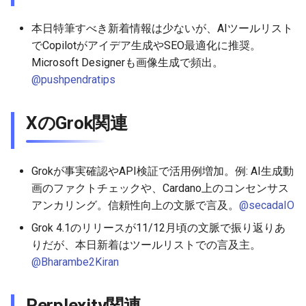
2026-06-12
2026-06-12
2025-11-27
2026-06-09
2025-11-27
2026-06-10
2025-11-27
2026-06-12
2026-06-06
本日特筆すべき新着情報は少ないが、AIツールリスト
2026-06-11
2026-06-11
2025-11-26
2026-06-08
2025-11-26
2026-06-09
2025-11-26
2026-06-11
2026-06-05
でCopilotがアイデア生成やSEO最適化に推奨。
Microsoft Designerも画像生成で頻出。
2026-06-10
2026-06-10
2025-11-25
2026-06-07
2025-11-25
2026-06-07
2025-11-25
2026-06-10
2026-06-04
@pushpendratips
2026-06-09
2026-06-09
2025-11-24
2026-06-06
2025-11-24
2026-06-06
2025-11-24
2026-06-09
2026-06-03
XのGrok関連
2026-06-08
2026-06-08
2025-11-23
2026-06-05
2025-11-23
2026-06-05
2025-11-23
2026-06-08
2026-06-02
Grokが事実確認やAPI検証で活用例増加。例: AI生成動
2026-06-07
2026-06-07
2025-11-22
2026-06-04
2025-11-22
2026-06-04
2025-11-22
2026-06-07
2026-06-01
画のファクトチェックや、Cardano上のコンセンサス
アンカリング。信頼性向上の文脈で言及。
@secadaIO
2026-06-06
2026-06-06
2025-11-21
2026-06-03
2025-11-21
2026-06-03
2025-11-21
2026-06-06
2026-05-31
Grok 4.1のリリースが11/12月頃の文脈で振り返りあ
2026-06-05
2026-06-05
2025-11-20
2026-06-02
2025-11-20
2026-06-02
2025-11-20
2026-06-05
2026-05-30
りだが、本日新着はツールリストでの言及主。
@Bharambe2Kiran
2026-06-04
2026-06-04
2025-11-19
2026-06-01
2025-11-19
2026-05-31
2025-11-19
2026-06-04
Perplexity関連