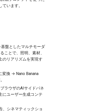
しています。
geや後継）を基盤としたマルチモーダ
することで、照明、素材、
上のリアリズムを実現す
 → Nano Banana
整。
omeブラウザのAIサイドパネ
は主にユーザー生成コンテ
製品広告、シネマティックショ