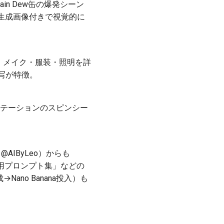
ntain Dew缶の爆発シーン
の生成画像付きで視覚的に
・メイク・服装・照明を詳
写が特徴。
宇宙ステーションのスピンシー
XX, @AIByLeo）からも
ana専用プロンプト集」などの
no Banana投入）も