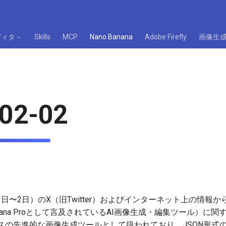
ディタ－
Skills
MCP
Nano Banana
Adobe Firefly
画像生
02-02
1日〜2日）のX（旧Twitter）およびインターネット上の情報から、
o Banana Proとして言及されているAI画像生成・編集ツール）
ベースの先進的な画像生成ツールとして扱われており、JSON形