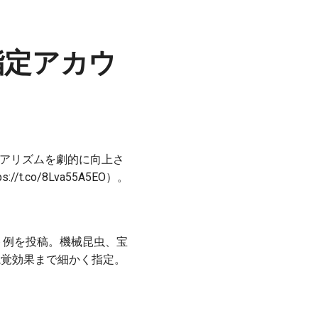
指定アカウ
用でリアリズムを劇的に向上さ
co/8Lva55A5EO）。
ロンプト例を投稿。機械昆虫、宝
視覚効果まで細かく指定。