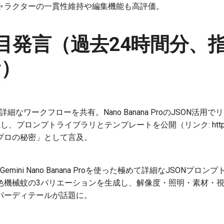
ャラクターの一貫性維持や編集機能も高評価。
目発言（過去24時間分、
む）
詳細なワークフローを共有。Nano Banana ProのJSON活
プロンプトライブラリとテンプレートを公開（リンク: https://t.
プロの秘密」として言及。
Gemini Nano Banana Proを使った極めて詳細なJSONプ
色機械蚊の3バリエーションを生成し、解像度・照明・素材・
パーディテールが話題に。