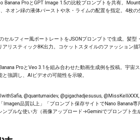
o Banana ProとGPT Image 1.5の比較プロンプトを共有。Mou
御し、ネオン緑の液体バーストや氷・ライムの配置を指定。4枚
のセルフィー風ポートレートをJSONプロンプトで生成。髪型
リアリスティック8K出力。コケットスタイルのファッション描
 Banana ProとVeo 3.1を組み合わせた動画生成例を投稿。
能と強調し、AIビデオの可能性を示唆。
afia, @quantumaidev, @gigachadjesusus, @MissKelliX
 good」「Imagen品質以上」「プロンプト保存サイトでNano Ban
プルな使い方（画像アップロード→Geminiでプロンプト生成→Na