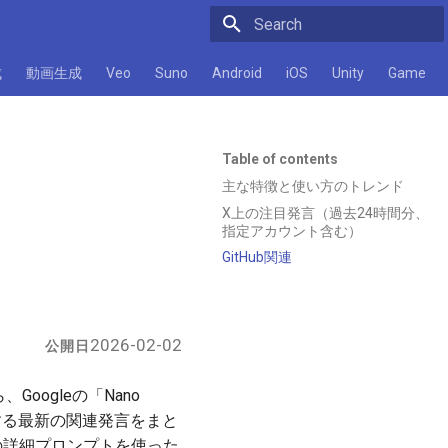
Initializing search
成
動画生成
Veo
Suno
Android
iOS
Unity
Game
Table of contents
主な特徴と使い方のトレンド
X上の注目発言（過去24時間分、
指定アカウント含む）
GitHub関連
2026-02-02
公開日
Googleの「Nano
に関する最新の関連発言をまと
式の詳細プロンプトを使った