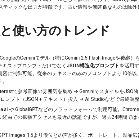
スティックな出力が特徴です。古い情報や無関係なものは除外
徴と使い方のトレンド
oは、GoogleのGeminiモデル（特にGemini 2.5 Flash Ima
、テキストプロンプトだけでなく
JSON構造化プロンプト
を活用
精密に制御可能。従来のテキストのみのプロンプトより10倍以
す。
restで参考画像の雰囲気を集め → GeminiでスタイルをJSONに変換
ンプト（JSON + テキスト）投入 → AI Studioなどで最終調
ana.ai や GlobalGPTなどのプラットフォームで利用可能。Chr
アプリ経由での拡張アクセスも最近の話題ですが、過去24時間で
hatGPT Images 1.5より優位との声が多く、ポートレート、