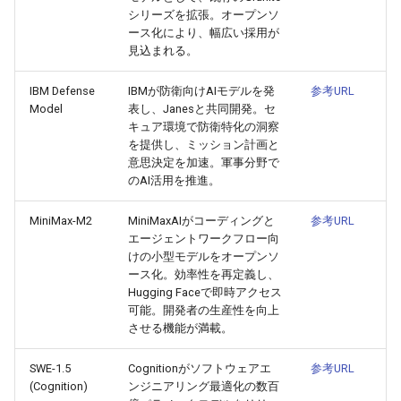
2026-06-03
2026-06-03
2025-11-18
2026-05-31
2025-11-18
2026-05-30
2025-11-18
2026-06-03
シリーズを拡張。オープンソ
ース化により、幅広い採用が
2026-06-02
2026-06-02
2025-11-17
2026-05-30
2025-11-17
2026-05-29
2025-11-17
2026-06-02
見込まれる。
2026-06-01
2026-06-01
2025-11-16
2026-05-29
2025-11-16
2026-05-28
2025-11-16
2026-06-01
IBM Defense
IBMが防衛向けAIモデルを発
参考URL
Model
表し、Janesと共同開発。セ
キュア環境で防衛特化の洞察
2026-05-31
2026-05-31
2025-11-15
2026-05-28
2025-11-15
2026-05-27
2025-11-15
2026-05-31
を提供し、ミッション計画と
意思決定を加速。軍事分野で
2026-05-30
2026-05-30
2025-11-14
2026-05-27
2025-11-14
2026-05-26
2025-11-14
2026-05-30
のAI活用を推進。
2026-05-29
2026-05-29
2025-11-13
2026-05-26
2025-11-13
2026-05-25
2025-11-13
2026-05-29
MiniMax-M2
MiniMaxAIがコーディングと
参考URL
エージェントワークフロー向
けの小型モデルをオープンソ
2026-05-28
2026-05-28
2025-11-12
2026-05-25
2025-11-12
2026-05-24
2025-11-12
2026-05-28
ース化。効率性を再定義し、
Hugging Faceで即時アクセス
2026-05-27
2026-05-27
2025-11-11
2026-05-24
2025-11-11
2026-05-23
2025-11-11
2026-05-27
可能。開発者の生産性を向上
させる機能が満載。
2026-05-26
2026-05-26
2025-11-10
2026-05-23
2025-11-10
2026-05-22
2025-11-10
2026-05-26
SWE-1.5
Cognitionがソフトウェアエ
参考URL
(Cognition)
ンジニアリング最適化の数百
2026-05-25
2026-05-25
2025-11-09
2026-05-22
2025-11-09
2026-05-21
2025-11-09
2026-05-25