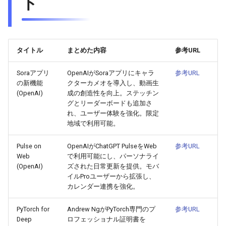
ト
2026-03-12
2026-03-12
2025-08-23
2026-03-09
2026-03-08
2026-03-11
2026-03-11
2025-08-22
2026-03-08
2026-03-07
タイトル
まとめた内容
参考URL
2026-03-10
2026-03-10
2025-08-21
2026-03-07
2026-03-06
Soraアプリ
OpenAIがSoraアプリにキャラ
参考URL
の新機能
クターカメオを導入し、動画生
2026-03-09
2026-03-09
2025-08-20
2026-03-06
2026-03-05
(OpenAI)
成の創造性を向上。ステッチン
グとリーダーボードも追加さ
れ、ユーザー体験を強化。限定
2026-03-08
2026-03-08
2025-08-19
2026-03-05
2026-03-04
地域で利用可能。
2026-03-07
2026-03-07
2025-08-18
2026-03-04
2026-03-03
Pulse on
OpenAIがChatGPT PulseをWeb
参考URL
Web
で利用可能にし、パーソナライ
2026-03-06
(OpenAI)
ズされた日常更新を提供。モバ
2026-03-06
2025-08-17
2026-03-03
2026-03-02
イルProユーザーから拡張し、
カレンダー連携を強化。
2026-03-05
2026-03-05
2025-08-16
2026-03-02
2026-03-01
PyTorch for
Andrew NgがPyTorch専門のプ
参考URL
2026-03-04
2026-03-04
2025-08-15
2026-03-01
2026-02-28
Deep
ロフェッショナル証明書を