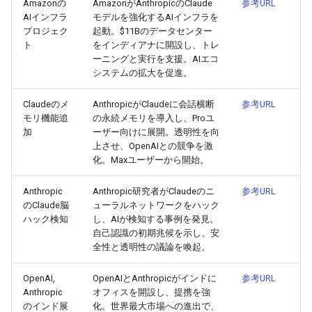
2026-03-31
2026-03-31
2025-09-11
2026-03-28
2025-09-15
2026-03-27
Amazonの
AmazonがAnthropicのClaude
参考URL
AIインフラ
モデルを強化するAIインフラを
プロジェク
起動。$11Bのデータセンター
2026-03-30
2026-03-30
2025-09-10
2026-03-27
2026-03-26
ト
をインディアナに開設し、トレ
ーニングと実行を支援。AIエコ
2026-03-29
2026-03-29
2025-09-09
2026-03-26
2026-03-25
システムの拡大を促進。
2026-03-28
2026-03-28
2025-09-08
2026-03-25
2026-03-24
Claudeのメ
AnthropicがClaudeに会話横断
参考URL
モリ機能追
の永続メモリを導入し、Proユ
加
ーザー向けに展開。透明性を向
2026-03-27
2026-03-27
2025-09-07
2026-03-24
2026-03-23
上させ、OpenAIとの競争を激
化。Maxユーザーから開始。
2026-03-26
2026-03-26
2025-09-06
2026-03-23
2026-03-22
Anthropic
Anthropic研究者がClaudeのニ
参考URL
2026-03-25
のClaude脳
ューラルネットワークをハック
2026-03-25
2025-09-05
2026-03-22
2026-03-21
ハック検知
し、AIが検知する事例を発見。
自己認識の初期兆候を示し、安
2026-03-24
2026-03-24
2025-09-04
2026-03-21
2026-03-20
全性と透明性の議論を喚起。
2026-03-23
2026-03-23
2025-09-03
2026-03-20
2026-03-19
OpenAI,
OpenAIとAnthropicがインドに
参考URL
Anthropic
オフィスを開設し、提携を強
のインド展
化。世界最大市場への進出で、
2026-03-22
2026-03-22
2025-09-02
2026-03-19
2026-03-18