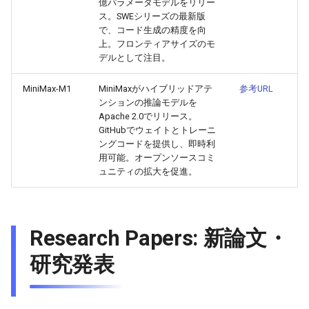
億パラメータモデルをリリー
ス。SWEシリーズの最新版
2026-05-24
2026-05-24
2025-11-08
2026-05-21
2025-11-08
2026-05-20
2025-11-08
2026-05-24
で、コード生成の精度を向
上。フロンティアサイズのモ
デルとして注目。
2026-05-23
2026-05-23
2025-11-07
2026-05-20
2025-11-07
2026-05-19
2025-11-07
2026-05-23
MiniMax-M1
MiniMaxがハイブリッドアテ
参考URL
2026-05-22
2026-05-22
2025-11-06
2026-05-19
2025-11-06
2026-05-18
2025-11-06
2026-05-22
ンションの推論モデルを
Apache 2.0でリリース。
GitHubでウェイトとトレーニ
2026-05-21
2026-05-21
2025-11-05
2026-05-18
2025-11-05
2026-05-17
2025-11-05
2026-05-21
ングコードを提供し、即時利
用可能。オープンソースコミ
2026-05-20
2026-05-20
2025-11-04
2026-05-17
2025-11-04
2026-05-16
2025-11-04
2026-05-20
ュニティの拡大を促進。
2026-05-19
2026-05-19
2025-11-03
2026-05-16
2025-11-03
2026-05-15
2025-11-03
2026-05-18
Research Papers: 新論文・
2026-05-18
2026-05-18
2025-11-02
2026-05-15
2025-11-02
2026-05-14
2025-11-02
研究発表
2026-05-17
2026-05-17
2025-11-01
2026-05-14
2025-11-01
2026-05-13
2025-11-01
2026-05-16
2026-05-16
2025-10-31
2026-05-13
2025-10-31
2026-05-12
2025-10-31