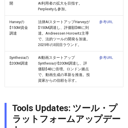
開
AI利用者の拡大を目指す。
Perplexityも参加。
2026-03-21
2026-03-21
2025-09-01
2026-03-18
2026-03-17
Harveyの
法律AIスタートアップHarveyが
参考URL
2026-03-20
2026-03-20
2025-08-31
2026-03-17
2026-03-16
$150M資金
$150M調達し、評価額$8Bに到
調達
達。Andreessen Horowitz主導
で、法的ツールの開発を加速。
2026-03-19
2026-03-19
2025-08-30
2026-03-16
2026-03-15
2025年の3回目ラウンド。
2026-03-18
2026-03-18
2025-08-29
2026-03-15
2026-03-14
Synthesiaの
AI動画スタートアップ
参考URL
$200M調達
Synthesiaが$200M調達し、評
2026-03-17
2026-03-17
2025-08-28
2026-03-14
2026-03-13
価額$4Bに倍増。ロンドン拠点
で、動画生成の革新を推進。投
資家からの信頼を示す。
2026-03-16
2026-03-16
2025-08-27
2026-03-13
2026-03-12
2026-03-15
2026-03-15
2025-08-26
2026-03-12
2026-03-11
Tools Updates: ツール・プ
2026-03-14
2026-03-14
2025-08-25
2026-03-11
2026-03-10
ラットフォームアップデー
2026-03-13
2026-03-13
2025-08-24
2026-03-10
2026-03-09