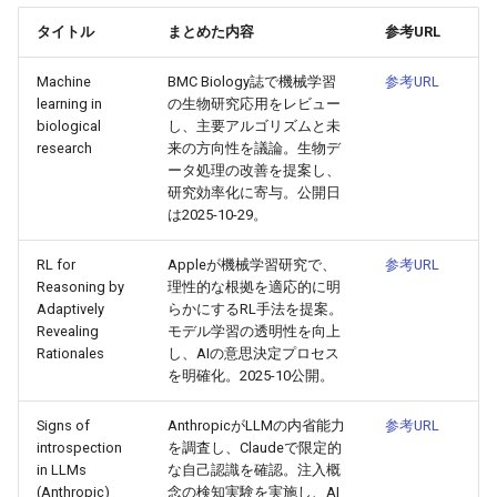
タイトル
まとめた内容
参考URL
2026-05-15
2026-05-15
2025-10-30
2026-05-12
2025-10-30
2026-05-11
2025-10-30
Machine
BMC Biology誌で機械学習
参考URL
2026-05-14
2026-05-14
2025-10-29
2026-05-11
2025-10-29
2026-05-10
2025-10-29
learning in
の生物研究応用をレビュー
biological
し、主要アルゴリズムと未
2026-05-13
research
来の方向性を議論。生物デ
2026-05-13
2025-10-28
2026-05-10
2025-10-28
2026-05-09
2025-10-28
ータ処理の改善を提案し、
研究効率化に寄与。公開日
2026-05-12
2026-05-12
2025-10-27
2026-05-09
2025-10-27
2026-05-08
2025-10-27
は2025-10-29。
2026-05-11
2026-05-11
2025-10-26
2026-05-08
2025-10-26
2026-05-07
2025-10-26
RL for
Appleが機械学習研究で、
参考URL
Reasoning by
理性的な根拠を適応的に明
Adaptively
らかにするRL手法を提案。
2026-05-10
2026-05-10
2025-10-25
2026-05-07
2025-10-25
2026-05-06
2025-10-25
Revealing
モデル学習の透明性を向上
Rationales
し、AIの意思決定プロセス
2026-05-09
2026-05-09
2025-10-24
2026-05-06
2025-10-24
2026-05-05
2025-10-24
を明確化。2025-10公開。
2026-05-08
2026-05-08
2025-10-23
2026-05-05
2025-10-23
2026-05-04
2025-10-23
Signs of
AnthropicがLLMの内省能力
参考URL
introspection
を調査し、Claudeで限定的
in LLMs
な自己認識を確認。注入概
2026-05-07
2026-05-07
2025-10-22
2026-05-04
2025-10-22
2026-05-03
2025-10-22
(Anthropic)
念の検知実験を実施し、AI