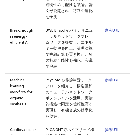
透明性の可能性を議論。論
2026-05-06
2026-05-06
2025-10-21
2026-05-03
2025-10-21
2026-05-02
2025-10-21
文が公開され、将来の進化
を予測。
2026-05-05
2026-05-05
2025-10-20
2026-05-02
2025-10-20
2026-05-01
2025-10-20
Breakthrough
UWE Bristolがバイナリニュ
参考URL
in energy-
ーラルネットワークフレー
2026-05-04
2026-05-04
2025-10-19
2026-05-01
2025-10-19
2026-04-30
2025-10-19
efficient AI
ムワークを提案し、エネル
ギー効率を向上。論理演算
2026-05-03
2026-05-03
2025-10-18
2026-04-30
2025-10-18
2026-04-29
2025-10-18
で複雑計算を置き換え、AI
の持続可能性を強化。会議
で発表。
2026-05-02
2026-05-02
2025-10-17
2026-04-29
2025-10-17
2026-04-28
2025-10-17
Machine
Phys.orgで機械学習ワーク
参考URL
2026-05-01
2026-05-01
2025-10-16
2026-04-28
2025-10-16
2026-04-27
2025-10-16
learning
フローを紹介し、構造緩和
workflow for
のニューラルネットワーク
2026-04-30
2026-04-30
2025-10-15
2026-04-27
2025-10-15
2026-04-26
2025-10-15
organic
ポテンシャルを活用。実験
synthesis
的構造の同定を信頼性高く
実現し、有機合成の効率化
2026-04-29
2026-04-29
2025-10-14
2026-04-26
2025-10-14
2026-04-25
2025-10-14
を促進。
2026-04-28
2026-04-28
2025-10-13
2026-04-25
2025-10-13
2026-04-24
2025-10-13
Cardiovascular
PLOS ONEでハイブリッド機
参考URL