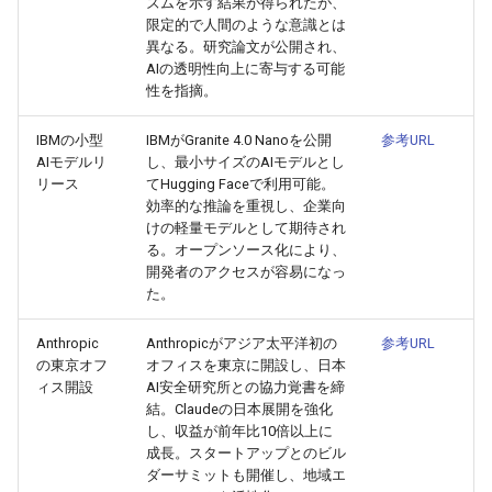
ズムを示す結果が得られたが、
2026-07-01
2026-07-01
2025-12-15
2026-03-22
2025-09-24
2026-03-22
2026-03-22
2026-06-30
2025-12-15
2026-03-22
2026-03-15
2026-06-30
2025-12-15
2026-03-22
2026-06-30
2026-06-28
限定的で人間のような意識とは
異なる。研究論文が公開され、
AIの透明性向上に寄与する可能
2026-06-30
2026-06-30
2025-12-14
2026-03-15
2025-09-21
2026-03-15
2026-03-15
2026-06-29
2025-12-14
2026-03-15
2026-03-08
2026-06-28
2025-12-14
2026-03-15
2026-06-29
2026-06-25
性を指摘。
2026-06-29
2026-06-29
2025-12-13
2026-03-08
2025-09-19
2026-03-08
2026-03-08
2026-06-28
2025-12-13
2026-03-08
2026-03-01
2026-06-26
2025-12-13
2026-03-08
2026-06-28
2026-06-24
IBMの小型
IBMがGranite 4.0 Nanoを公開
参考URL
AIモデルリ
し、最小サイズのAIモデルとし
リース
てHugging Faceで利用可能。
2026-06-28
2026-06-28
2025-12-12
2026-03-01
2026-03-01
2026-03-01
2026-06-26
2025-12-12
2026-03-01
2026-02-22
2026-06-25
2025-12-12
2026-03-01
2026-06-27
2026-06-23
効率的な推論を重視し、企業向
けの軽量モデルとして期待され
2026-06-26
2026-06-26
2025-12-11
2026-02-22
2026-02-22
2026-02-22
2026-06-25
2025-12-11
2026-02-22
2026-02-15
2026-06-24
2025-12-11
2026-02-22
2026-06-26
2026-06-22
る。オープンソース化により、
開発者のアクセスが容易になっ
2026-06-25
2026-06-25
2025-12-10
2026-02-15
2026-02-15
2026-02-15
2026-06-24
2025-12-10
2026-02-15
2026-02-08
2026-06-23
2025-12-10
2026-02-15
2026-06-25
2026-06-21
た。
Anthropic
Anthropicがアジア太平洋初の
参考URL
2026-06-24
2026-06-24
2025-12-09
2026-02-08
2026-02-08
2026-02-08
2026-06-23
2025-12-09
2026-02-08
2026-02-01
2026-06-22
2025-12-09
2026-02-08
2026-06-24
2026-06-20
の東京オフ
オフィスを東京に開設し、日本
ィス開設
AI安全研究所との協力覚書を締
2026-06-23
2026-06-23
2025-12-08
2026-02-01
2026-02-05
2026-02-01
2026-06-21
2025-12-08
2026-02-01
2026-01-25
2026-06-21
2025-12-08
2026-02-01
2026-06-23
2026-06-18
結。Claudeの日本展開を強化
し、収益が前年比10倍以上に
成長。スタートアップとのビル
2026-06-22
2026-06-22
2025-12-07
2026-01-25
2026-01-25
2026-06-20
2025-12-07
2026-01-25
2026-01-18
2026-06-20
2025-12-07
2026-01-25
2026-06-22
2026-06-17
ダーサミットも開催し、地域エ