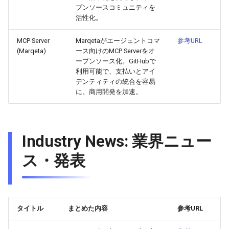
2026-04-09
2026-04-09
2025-09-24
2026-04-06
2025-09-24
2026-04-05
2025-09-24
プンソースコミュニティを
活性化。
2026-04-08
2026-04-08
2025-09-23
2026-04-05
2025-09-23
2026-04-04
2025-09-23
MCP Server
Marqetaがエージェントコマ
参考URL
(Marqeta)
ース向けのMCP Serverをオ
2026-04-07
2026-04-07
2025-09-22
2026-04-04
2025-09-22
2026-04-03
2025-09-22
ープンソース化。GitHubで
利用可能で、支払いとアイ
2026-04-06
2026-04-06
2025-09-21
2026-04-03
2025-09-21
2026-04-02
2025-09-21
デンティティの統合を容易
に。商用開発を加速。
2026-04-05
2026-04-05
2025-09-17
2026-04-02
2025-09-21-week
2026-04-01
2025-09-20
2026-04-04
2026-04-04
2025-09-16
2026-04-01
2025-09-20
2026-03-31
Industry News: 業界ニュー
2026-04-03
2026-04-03
2025-09-15
2026-03-31
2025-09-19
2026-03-30
ス・発表
2026-04-02
2026-04-02
2025-09-14
2026-03-30
2025-09-18
2026-03-29
2026-04-01
2026-04-01
2025-09-12
2026-03-29
2025-09-16
2026-03-28
タイトル
まとめた内容
参考URL