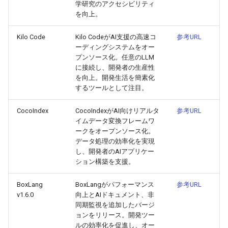
学研究のアクセシビリティ
2026-04-18
2026-04-18
2025-10-03
2026-04-15
2025-10-03
2026-04-14
2025-10-03
を向上。
2026-04-17
2026-04-17
2025-10-02
2026-04-14
2025-10-02
2026-04-13
2025-10-02
Kilo Code
Kilo CodeがAI支援の高速コ
参考URL
ーディングシステムをオー
2026-04-16
プンソース化。任意のLLM
2026-04-16
2025-10-01
2026-04-13
2025-10-01
2026-04-12
2025-10-01
に接続し、開発者の生産性
を向上。開発生活を簡素化
2026-04-15
2026-04-15
2025-09-30
2026-04-12
2025-09-30
2026-04-11
2025-09-30
するツールとして注目。
2026-04-14
2026-04-14
2025-09-29
2026-04-11
2025-09-29
2026-04-10
2025-09-29
CocoIndex
CocoIndexがAI向けリアルタ
参考URL
イムデータ変換フレームワ
ークをオープンソース化。
2026-04-13
2026-04-13
2025-09-28
2026-04-10
2025-09-28_week
2026-04-09
2025-09-28
データ処理の効率化を実現
し、開発者のAIアプリケー
2026-04-12
2026-04-12
2025-09-27
2026-04-09
2025-09-27
2026-04-08
2025-09-27
ション構築を支援。
2026-04-11
2026-04-11
2025-09-26
2026-04-08
2025-09-26
2026-04-07
2025-09-26
BoxLang
BoxLangがパフォーマンス
参考URL
v1.6.0
向上とAIドキュメント、非
同期監視を追加したバージ
2026-04-10
2026-04-10
2025-09-25
2026-04-07
2025-09-25
2026-04-06
2025-09-25
ョンをリリース。開発ツー
ルの効率化を促進し、オー