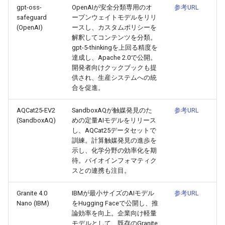
2026-06-12
2026-06-12
2025-11-27
2026-06-09
2025-11-27
2026-06-10
2025-11-27
2026-06-12
2026-06-06
gpt-oss-
OpenAIが安全分類専用のオ
参考URL
safeguard
ープンウェイトモデルをリリ
(OpenAI)
ースし、カスタムポリシーを
2026-06-11
2026-06-11
2025-11-26
2026-06-08
2025-11-26
2026-06-09
2025-11-26
2026-06-11
2026-06-05
解釈してコンテンツを分類。
gpt-5-thinkingを上回る精度を
2026-06-10
2026-06-10
2025-11-25
2026-06-07
2025-11-25
2026-06-07
2025-11-25
2026-06-10
2026-06-04
達成し、Apache 2.0で公開。
開発者向けクックブックも提
2026-06-09
供され、生産システムへの統
2026-06-09
2025-11-24
2026-06-06
2025-11-24
2026-06-06
2025-11-24
2026-06-09
2026-06-03
合を促進。
2026-06-08
2026-06-08
2025-11-23
2026-06-05
2025-11-23
2026-06-05
2025-11-23
2026-06-08
2026-06-02
AQCat25-EV2
SandboxAQが触媒発見のた
参考URL
(SandboxAQ)
めの定量AIモデルをリリース
2026-06-07
2026-06-07
2025-11-22
2026-06-04
2025-11-22
2026-06-04
2025-11-22
2026-06-07
2026-06-01
し、AQCat25データセットで
訓練。計算触媒発見の進歩を
示し、化学分野の効率化を期
2026-06-06
2026-06-06
2025-11-21
2026-06-03
2025-11-21
2026-06-03
2025-11-21
2026-06-06
2026-05-31
待。バイオインフォマティク
スとの連携も注目。
2026-06-05
2026-06-05
2025-11-20
2026-06-02
2025-11-20
2026-06-02
2025-11-20
2026-06-05
2026-05-30
Granite 4.0
IBMが最小サイズのAIモデル
参考URL
2026-06-04
2026-06-04
2025-11-19
2026-06-01
2025-11-19
2026-05-31
2025-11-19
2026-06-04
Nano (IBM)
をHugging Faceで公開し、推
論効率を向上。企業向け軽量
モデルとして、既存のGranite