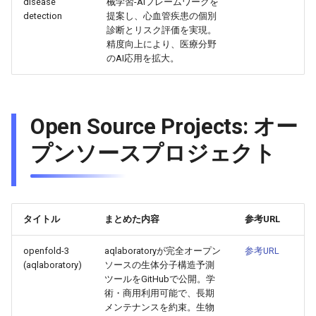
disease
械学習-AIフレームワークを
2026-04-27
2026-04-27
2025-10-12
2026-04-24
2025-10-12
2026-04-23
2025-10-12
detection
提案し、心血管疾患の個別
診断とリスク評価を実現。
精度向上により、医療分野
2026-04-26
2026-04-26
2025-10-11
2026-04-23
2025-10-11
2026-04-22
2025-10-11
のAI応用を拡大。
2026-04-25
2026-04-25
2025-10-10
2026-04-22
2025-10-10
2026-04-21
2025-10-10
2026-04-24
Open Source Projects: オー
2026-04-24
2025-10-09
2026-04-21
2025-10-09
2026-04-20
2025-10-09
プンソースプロジェクト
2026-04-23
2026-04-23
2025-10-08
2026-04-20
2025-10-08
2026-04-19
2025-10-08
2026-04-22
2026-04-22
2025-10-07
2026-04-19
2025-10-07
2026-04-18
2025-10-07
タイトル
まとめた内容
参考URL
2026-04-21
2026-04-21
2025-10-06
2026-04-18
2025-10-06
2026-04-17
2025-10-06
openfold-3
aqlaboratoryが完全オープン
参考URL
2026-04-20
2026-04-20
2025-10-05
2026-04-17
2025-10-05
2026-04-16
2025-10-05
(aqlaboratory)
ソースの生体分子構造予測
ツールをGitHubで公開。学
2026-04-19
2026-04-19
2025-10-04
2026-04-16
2025-10-04
2026-04-15
2025-10-04
術・商用利用可能で、長期
メンテナンスを約束。生物