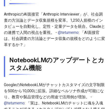
2026-06-12
2026-06-12
2025-11-27
2026-06-09
2025-11-27
2026-06-10
2025-11-27
2026-06-12
2026-06-06
AnthropicのAI面接官「Anthropic Interviewer」が、社会調
2026-06-11
2026-06-11
2025-11-26
2026-06-08
2025-11-26
2026-06-09
2025-11-26
2026-06-11
2026-06-05
査の方法論とデータ収集規模を変革。1,250人規模のイン
2026-06-10
2026-06-10
2025-11-25
2026-06-07
2025-11-25
2026-06-07
2025-11-25
2026-06-10
2026-06-04
タビューを自動化し、定性・定量データを統合。Claudeと
の連携で人間の視点を重視。 -
@tetumemo
: 「AI面接官
2026-06-09
2026-06-09
2025-11-24
2026-06-06
2025-11-24
2026-06-06
2025-11-24
2026-06-09
2026-06-03
は、社会調査の方法論とデータ収集の規模をどのように変
革するか？」
2026-06-08
2026-06-08
2025-11-23
2026-06-05
2025-11-23
2026-06-05
2025-11-23
2026-06-08
2026-06-02
NotebookLMのアップデートとカ
2026-06-07
2026-06-07
2025-11-22
2026-06-04
2025-11-22
2026-06-04
2025-11-22
2026-06-07
2026-06-01
スタム機能
2026-06-06
2026-06-06
2025-11-21
2026-06-03
2025-11-21
2026-06-03
2025-11-21
2026-06-06
2026-05-31
GoogleのNotebookLMがチャットカスタマイズの文字制限
2026-06-05
2026-06-05
2025-11-20
2026-06-02
2025-11-20
2026-06-02
2025-11-20
2026-06-05
2026-05-30
を500から10,000に拡張。詳細なペルソナ作成が可能にな
り、教育や製品管理などの用途で活用例が増加。 -
2026-06-04
2026-06-04
2025-11-19
2026-06-01
2025-11-19
2026-05-31
2025-11-19
2026-06-04
@tetumemo
: 「実は、NotebookLMのチャットに魂を入魂