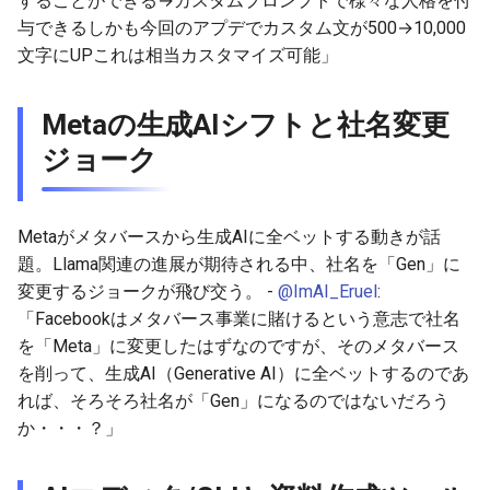
することができる→カスタムプロンプトで様々な人格を付
2026-06-03
2026-06-03
2025-11-18
2026-05-31
2025-11-18
2026-05-30
2025-11-18
2026-06-03
与できるしかも今回のアプデでカスタム文が500→10,000
文字にUPこれは相当カスタマイズ可能」
2026-06-02
2026-06-02
2025-11-17
2026-05-30
2025-11-17
2026-05-29
2025-11-17
2026-06-02
2026-06-01
2026-06-01
2025-11-16
2026-05-29
2025-11-16
2026-05-28
2025-11-16
2026-06-01
Metaの生成AIシフトと社名変更
ジョーク
2026-05-31
2026-05-31
2025-11-15
2026-05-28
2025-11-15
2026-05-27
2025-11-15
2026-05-31
2026-05-30
2026-05-30
2025-11-14
2026-05-27
2025-11-14
2026-05-26
2025-11-14
2026-05-30
Metaがメタバースから生成AIに全ベットする動きが話
題。Llama関連の進展が期待される中、社名を「Gen」に
2026-05-29
2026-05-29
2025-11-13
2026-05-26
2025-11-13
2026-05-25
2025-11-13
2026-05-29
変更するジョークが飛び交う。 -
@ImAI_Eruel
:
「Facebookはメタバース事業に賭けるという意志で社名
2026-05-28
2026-05-28
2025-11-12
2026-05-25
2025-11-12
2026-05-24
2025-11-12
2026-05-28
を「Meta」に変更したはずなのですが、そのメタバース
を削って、生成AI（Generative AI）に全ベットするのであ
2026-05-27
2026-05-27
2025-11-11
2026-05-24
2025-11-11
2026-05-23
2025-11-11
2026-05-27
れば、そろそろ社名が「Gen」になるのではないだろう
か・・・？」
2026-05-26
2026-05-26
2025-11-10
2026-05-23
2025-11-10
2026-05-22
2025-11-10
2026-05-26
2026-05-25
2026-05-25
2025-11-09
2026-05-22
2025-11-09
2026-05-21
2025-11-09
2026-05-25