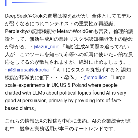
2026-05-15
2026-05-15
2025-10-30
2026-05-12
2025-10-30
2026-05-11
2025-10-30
DeepSeekやGrokの進展は控えめだが、全体としてモデル
が賢くなるにつれコンテキストの重要性が再認識。
2026-05-14
2026-05-14
2025-10-29
2026-05-11
2025-10-29
2026-05-10
2025-10-29
Perplexityの記憶機能やMetaのWorldGenも言及。倫理的議
論として、無断生成AIの悪用リスクや認知機能低下の懸念
2026-05-13
2026-05-13
2025-10-28
2026-05-10
2025-10-28
2026-05-09
2025-10-28
が挙がる。 -
@azur_noir
: 「無断生成AI問題を追ってない
人が、このツールを知って布等への転写に使いたい的な反
2026-05-12
2026-05-12
2025-10-27
2026-05-09
2025-10-27
2026-05-08
2025-10-27
応をしてるのが散見されますが、絶対に止めましょう。」
-
@ShirosaiNekocha
: 「ＡＩにタスクを丸投げすると 認知
2026-05-11
2026-05-11
2025-10-26
2026-05-08
2025-10-26
2026-05-07
2025-10-26
機能が壊滅的に低下・・・😱💦」 -
@emollick
: 「Large
scale-experiments in UK, US & Poland where people
2026-05-10
2026-05-10
2025-10-25
2026-05-07
2025-10-25
2026-05-06
2025-10-25
chatted with LLMs about political topics found AI is very
good at persuasion, primarily by providing lots of fact-
2026-05-09
2026-05-09
2025-10-24
2026-05-06
2025-10-24
2026-05-05
2025-10-24
based claims」
2026-05-08
2026-05-08
2025-10-23
2026-05-05
2025-10-23
2026-05-04
2025-10-23
これらの情報はXの投稿を中心に集約。AIの企業統合が進
む中、競争と実務活用が本日のキートレンドです。
2026-05-07
2026-05-07
2025-10-22
2026-05-04
2025-10-22
2026-05-03
2025-10-22