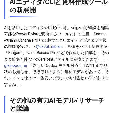
AIエディタ/CLIと資料作成ツール
の新展開
2026-05-24
2026-05-24
2025-11-08
2026-05-21
2025-11-08
2026-05-20
2025-11-08
2026-05-24
2026-05-23
2026-05-23
2025-11-07
2026-05-20
2025-11-07
2026-05-19
2025-11-07
2026-05-23
AIを活用したエディタやCLIが活発。Kirigamiが画像を編集
可能なPowerPointに変換するツールとして注目。Gamma
2026-05-22
2026-05-22
2025-11-06
2026-05-19
2025-11-06
2026-05-18
2025-11-06
2026-05-22
やNano Banana Proとの連携でクリエイティブスタジオ級
の機能を実現。 -
@excel_niisan
: 「画像をパワポ変換する
2026-05-21
2026-05-21
2025-11-05
2026-05-18
2025-11-05
2026-05-17
2025-11-05
2026-05-21
「Kirigami」Nano Banana Proなどで作成した図解を、その
まま編集可能なPowerPointファイルに変換できます。」 -
2026-05-20
2026-05-20
2025-11-04
2026-05-17
2025-11-04
2026-05-16
2025-11-04
2026-05-20
@kinopee_ai
: 「新しい Codex モデル対応と 12/11 まで無
料のお知らせ。ほぼ毎月のように無料モデルがあって、そ
2026-05-19
2026-05-19
2025-11-03
2026-05-16
2025-11-03
2026-05-15
2025-11-03
2026-05-18
れメインで使えば一番安いプランでも相当使い手がありま
すよね。」
2026-05-18
2026-05-18
2025-11-02
2026-05-15
2025-11-02
2026-05-14
2025-11-02
2026-05-17
2026-05-17
2025-11-01
2026-05-14
2025-11-01
2026-05-13
2025-11-01
その他の有力AIモデル/リサーチ
と議論
2026-05-16
2026-05-16
2025-10-31
2026-05-13
2025-10-31
2026-05-12
2025-10-31