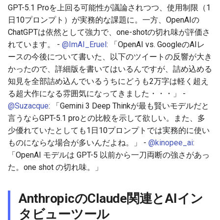
GPT-5.1 Proを上回る可能性が議論されつつ、使用制限（1
2026-06-21
2026-06-21
2025-12-06
2026-01-18
2026-01-18
2026-06-19
2025-12-06
2026-01-18
2026-01-13
2026-06-19
2025-12-06
2026-01-18
2026-06-21
2026-06-16
日10プロンプト）が実務的な課題に。一方、OpenAIの
2026-06-20
2026-06-20
2025-12-05
2026-01-11
2026-01-11
2026-06-18
2025-12-05
2026-01-11
2026-06-18
2025-12-05
2026-01-11
2026-06-20
2026-06-15
ChatGPTは依然として強力で、one-shotの切れ味が評価さ
れています。 -
@ImAI_Eruel
: 「OpenAI vs. GoogleのAIレ
2026-06-19
2026-06-19
2025-12-04
2026-01-04
2026-01-04
2026-06-17
2025-12-04
2026-01-04
2026-06-17
2025-12-04
2026-01-04
2026-06-19
2026-06-14
ースの今後について書いた、以下のツイートの反響が大き
かったので、詳細版を書いてはいるんですが、詰め込める
2026-06-18
2026-06-18
2025-12-03
2026-06-16
2025-12-03
2026-06-16
2025-12-03
2026-06-18
2026-06-13
知見を全部詰め込んでいるうちにどうも2万字は軽く超え
る超大作になる雰囲気になってきました・・・」 -
2026-06-17
2026-06-17
2025-12-02
2026-06-14
2025-12-02
2026-06-15
2025-12-02
2026-06-17
2026-06-11
@Suzacque
: 「Gemini 3 Deep Thinkが最も賢いモデルだと
言うならGPT-5.1 proとの比較を示して欲しい。また、多
2026-06-16
2026-06-16
2025-12-01
2026-06-13
2025-12-01
2026-06-14
2025-12-01
2026-06-16
2026-06-10
少優れていたとしても1日10プロンプトでは実務的に使い
ものにならな場合が多いんだよね。」 -
@kinopee_ai
:
2026-06-15
2026-06-15
2025-11-30
2026-06-12
2025-11-30
2026-06-13
2025-11-30
2026-06-15
2026-06-09
「OpenAI モデルは GPT-5 以前から一刀両断の強さがあっ
た。one shot の切れ味。」
2026-06-14
2026-06-14
2025-11-29
2026-06-11
2025-11-29
2026-06-12
2025-11-29
2026-06-14
2026-06-08
AnthropicのClaude関連とAIイン
2026-06-13
2026-06-13
2025-11-28
2026-06-10
2025-11-28
2026-06-11
2025-11-28
2026-06-13
2026-06-07
タビューツール