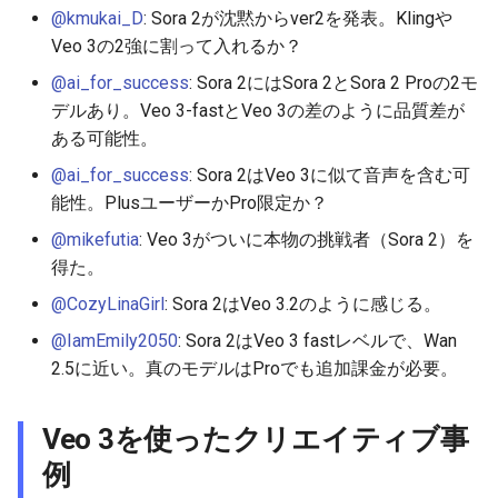
2026-05-30
2026-06-03
2025-11-18
2026-06-03
2025-11-18
2026-05-31
2025-11-18
2026-06-03
@kmukai_D
: Sora 2が沈黙からver2を発表。Klingや
Veo 3の2強に割って入れるか？
2026-05-29
2026-06-02
2025-11-17
2026-06-02
2025-11-17
2026-05-30
2025-11-17
2026-06-02
@ai_for_success
: Sora 2にはSora 2とSora 2 Proの2モ
デルあり。Veo 3-fastとVeo 3の差のように品質差が
2026-05-28
2026-06-01
2025-11-16
2026-06-01
2025-11-16
2026-05-29
2025-11-16
2026-06-01
ある可能性。
2026-05-27
2026-05-31
2025-11-15
2026-05-31
2025-11-15
2026-05-28
2025-11-15
2026-05-31
@ai_for_success
: Sora 2はVeo 3に似て音声を含む可
能性。PlusユーザーかPro限定か？
2026-05-26
2026-05-30
2025-11-14
2026-05-30
2025-11-14
2026-05-27
2025-11-14
2026-05-30
@mikefutia
: Veo 3がついに本物の挑戦者（Sora 2）を
得た。
2026-05-25
2026-05-29
2025-11-13
2026-05-29
2025-11-13
2026-05-26
2025-11-13
2026-05-29
@CozyLinaGirl
: Sora 2はVeo 3.2のように感じる。
2026-05-24
2026-05-28
2025-11-12
2026-05-28
2025-11-12
2026-05-25
2025-11-12
2026-05-28
@IamEmily2050
: Sora 2はVeo 3 fastレベルで、Wan
2.5に近い。真のモデルはProでも追加課金が必要。
2026-05-23
2026-05-27
2025-11-11
2026-05-27
2025-11-11
2026-05-24
2025-11-11
2026-05-27
Veo 3を使ったクリエイティブ事
2026-05-22
2026-05-26
2025-11-10
2026-05-26
2025-11-10
2026-05-23
2025-11-10
2026-05-26
例
2026-05-21
2026-05-25
2025-11-09
2026-05-25
2025-11-09
2026-05-22
2025-11-09
2026-05-25