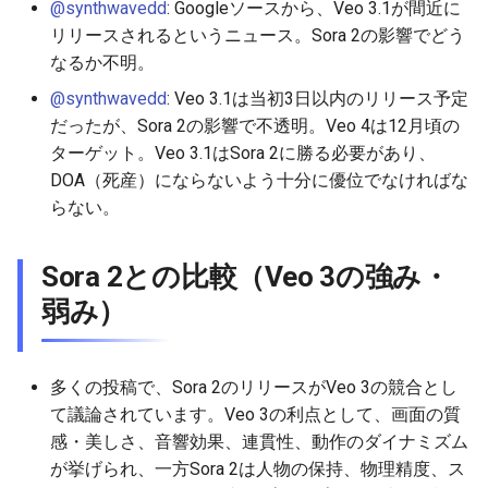
@synthwavedd
: Googleソースから、Veo 3.1が間近に
2026-06-19
2026-06-21
2025-12-06
2026-06-21
2025-12-06
2026-01-18
2026-01-18
2026-06-19
2025-12-06
2026-01-18
2026-01-13
2026-01-18
2026-06-21
2026-06-16
リリースされるというニュース。Sora 2の影響でどう
なるか不明。
2026-06-18
2026-06-20
2025-12-05
2026-06-20
2025-12-05
2026-01-11
2026-01-11
2026-06-18
2025-12-05
2026-01-11
2026-01-11
2026-06-20
2026-06-15
@synthwavedd
: Veo 3.1は当初3日以内のリリース予定
2026-06-17
2026-06-19
2025-12-04
2026-06-19
2025-12-04
2026-01-04
2026-01-04
2026-06-17
2025-12-04
2026-01-04
2026-01-04
2026-06-19
2026-06-14
だったが、Sora 2の影響で不透明。Veo 4は12月頃の
ターゲット。Veo 3.1はSora 2に勝る必要があり、
2026-06-16
2026-06-18
2025-12-03
2026-06-18
2025-12-03
2026-06-16
2025-12-03
2026-06-18
2026-06-13
DOA（死産）にならないよう十分に優位でなければな
らない。
2026-06-15
2026-06-17
2025-12-02
2026-06-17
2025-12-02
2026-06-14
2025-12-02
2026-06-17
2026-06-11
Sora 2との比較（Veo 3の強み・
2026-06-14
2026-06-16
2025-12-01
2026-06-16
2025-12-01
2026-06-13
2025-12-01
2026-06-16
2026-06-10
弱み）
2026-06-13
2026-06-15
2025-11-30
2026-06-15
2025-11-30
2026-06-12
2025-11-30
2026-06-15
2026-06-09
多くの投稿で、Sora 2のリリースがVeo 3の競合とし
2026-06-12
2026-06-14
2025-11-29
2026-06-14
2025-11-29
2026-06-11
2025-11-29
2026-06-14
2026-06-08
て議論されています。Veo 3の利点として、画面の質
感・美しさ、音響効果、連貫性、動作のダイナミズム
2026-06-11
2026-06-13
2025-11-28
2026-06-13
2025-11-28
2026-06-10
2025-11-28
2026-06-13
2026-06-07
が挙げられ、一方Sora 2は人物の保持、物理精度、ス