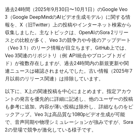
報
g
2026-07-09
過去24時間（2025年9月30日〜10月1日）のGoogle Veo
2026-07-10
2025-12-24
2026-07-10
2025-12-24
2026-05-17
2026-05-24
2025-11-16
2026-05-24
2026-05-24
2025-11-09
2026-07-10
2025-12-24
2026-05-24
2025-11-09
2026-05-10
2026-05-24
2026-07-09
2026-05-30
2026-05-23
2026-07-08
2026-05-24
s
3（Google DeepMindのAIビデオ生成モデル）に関する情
2026-07-08
2026-07-09
2025-12-23
2026-07-09
2025-12-23
2026-05-10
2026-05-17
2025-11-09
2026-05-17
2026-05-17
2025-11-02
2026-07-09
2025-12-23
2026-05-17
2025-11-02
2026-05-03
2026-05-17
2026-07-08
2026-05-23
2026-05-19
2026-07-07
2026-05-17
報を、X（旧Twitter）上の投稿やインターネット検索から
e
収集しました。主なトピックは、OpenAIのSora 2リリー
a
2026-07-07
2026-07-08
2025-12-22
2026-07-08
2025-12-22
2026-05-03
2026-05-10
2025-11-02
2026-05-10
2026-05-10
2025-10-26
2026-07-08
2025-12-22
2026-05-10
2025-10-26
2026-04-26
2026-05-10
2026-07-07
2026-05-19
2026-07-06
2026-05-10
スとの比較が多く、Veo 3の競争力や今後のアップデート
（Veo 3.1）のリーク情報が目立ちます。GitHub上では、
r
2026-07-06
2026-07-07
2025-12-21
2026-07-07
2025-12-21
2026-04-26
2026-05-03
2025-10-26
2026-05-03
2026-05-03
2025-10-19
2026-07-07
2025-12-21
2026-05-03
2025-10-19
2026-04-19
2026-05-03
2026-07-06
2026-05-18
2026-07-05
2026-05-03
Veo 3関連のリポジトリ（例: API統合やプロンプトガイ
c
ド）が複数存在しますが、過去24時間内の新規更新や関
2026-07-05
2026-07-06
2025-12-20
2026-07-06
2025-12-20
2026-04-19
2026-04-26
2025-10-19
2026-04-26
2026-04-26
2025-10-12
2026-07-05
2025-12-20
2026-04-26
2025-10-12
2026-04-12
2026-04-26
2026-07-05
2026-07-04
2026-04-26
連ニュースは確認されませんでした。古い情報（2025年7
h
月以前のリリース関連）は排除しています。
2026-07-04
2026-07-05
2025-12-19
2026-07-05
2025-12-19
2026-04-15
2026-04-19
2025-10-12
2026-04-19
2026-04-19
2025-10-05
2026-07-04
2025-12-19
2026-04-19
2025-10-05
2026-04-07
2026-04-19
2026-07-04
2026-07-02
2026-04-19
以下に、X上の関連投稿を中心にまとめます。指定アカウ
ントの発言を優先的に詳細に記述し、他のユーザーの投稿
2026-07-03
2026-07-04
2025-12-18
2026-07-04
2025-12-18
2026-04-12
2025-10-05
2026-04-12
2026-04-12
2025-10-04
2026-07-03
2025-12-18
2026-04-12
2025-10-02
2026-04-05
2026-04-12
2026-07-03
2026-07-01
2026-04-12
も参考に追加。内容が薄い投稿は除外し、詳細なものをピ
ックアップ。Veo 3は高品質な1080pビデオ生成が可能
2026-07-02
2026-07-03
2025-12-17
2026-07-03
2025-12-17
2026-04-05
2025-10-02
2026-04-05
2026-04-05
2026-07-02
2025-12-17
2026-04-05
2025-09-27
2026-03-29
2026-04-05
2026-07-02
2026-06-30
2026-04-05
で、音声同期や物理シミュレーションが強みですが、Sora
2の登場で競争が激化している様子です。
2026-07-01
2026-07-02
2025-12-16
2026-07-02
2025-12-16
2026-03-29
2025-09-28
2026-03-29
2026-03-29
2026-07-01
2025-12-16
2026-03-29
2025-09-23
2026-03-22
2026-03-29
2026-07-01
2026-06-29
2026-03-30