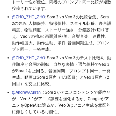
トーリー性が優位。両者のプロンプト同一比較が複数
2026-06-10
2026-06-12
2025-11-27
2026-06-12
2025-11-27
2026-06-09
2025-11-27
2026-06-12
2026-06-06
投稿されています。
2026-06-09
2026-06-11
2025-11-26
2026-06-11
2025-11-26
2026-06-08
2025-11-26
2026-06-11
2026-06-05
@ZHO_ZHO_ZHO
: Sora 2 vs Veo 3の比較合集。Sora
2の強み: 人物保持、特徴保持、スタイル転移、多言語
2026-06-07
2026-06-10
2025-11-25
2026-06-10
2025-11-25
2026-06-07
2025-11-25
2026-06-10
2026-06-04
精度、物理精度、ストーリー強さ、分鏡設計/切り替
え。Veo 3の強み: 画面質感/美、音響音楽、連貫性、
2026-06-06
2026-06-09
2025-11-24
2026-06-09
2025-11-24
2026-06-06
2025-11-24
2026-06-09
2026-06-03
動作幅度大、動作生动。条件: 音画同期生成、プロン
プト同一、一発生成。
2026-06-05
2026-06-08
2025-11-23
2026-06-08
2025-11-23
2026-06-05
2025-11-23
2026-06-08
2026-06-02
@ZHO_ZHO_ZHO
: Sora 2 vs Veo 3のテスト比較4。動
作順序と台詞の制御、自然な表情・语气保持でVeo 3
2026-06-04
2026-06-07
2025-11-22
2026-06-07
2025-11-22
2026-06-04
2025-11-22
2026-06-07
2026-06-01
がSora 2を上回る。音画同期、プロンプト同一、一発
生成。動画はSora 2原声（1/3回目）とVeo 3原声（2
2026-06-03
2026-06-06
2025-11-21
2026-06-06
2025-11-21
2026-06-03
2025-11-21
2026-06-06
2026-05-31
回目）を交互に比較。
2026-06-02
2026-06-05
2025-11-20
2026-06-05
2025-11-20
2026-06-02
2025-11-20
2026-06-05
2026-05-30
@AndrewCurran_
: Sora 2がアニメコンテンツで優位だ
が、Veo 3.1がアニメ訓練を強化するか、Googleがア
2026-05-31
2026-06-04
2025-11-19
2026-06-04
2025-11-19
2026-06-01
2025-11-19
2026-06-04
ニメをOpenAIに譲るか。Veo 3はアニメ生成を意図的
に難しくしている可能性。