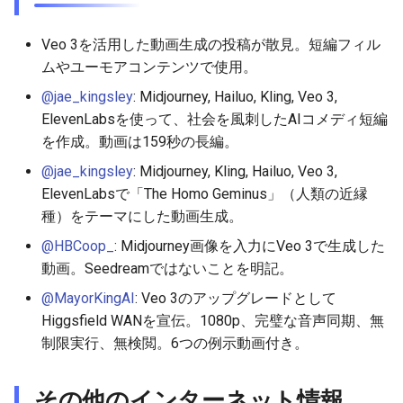
2026-05-20
2026-05-24
2025-11-08
2026-05-24
2025-11-08
2026-05-21
2025-11-08
2026-05-24
Veo 3を活用した動画生成の投稿が散見。短編フィル
ムやユーモアコンテンツで使用。
2026-05-19
2026-05-23
2025-11-07
2026-05-23
2025-11-07
2026-05-20
2025-11-07
2026-05-23
@jae_kingsley
: Midjourney, Hailuo, Kling, Veo 3,
ElevenLabsを使って、社会を風刺したAIコメディ短編
2026-05-18
2026-05-22
2025-11-06
2026-05-22
2025-11-06
2026-05-19
2025-11-06
2026-05-22
を作成。動画は159秒の長編。
@jae_kingsley
: Midjourney, Kling, Hailuo, Veo 3,
2026-05-17
2026-05-21
2025-11-05
2026-05-21
2025-11-05
2026-05-18
2025-11-05
2026-05-21
ElevenLabsで「The Homo Geminus」（人類の近縁
種）をテーマにした動画生成。
2026-05-16
2026-05-20
2025-11-04
2026-05-20
2025-11-04
2026-05-17
2025-11-04
2026-05-20
@HBCoop_
: Midjourney画像を入力にVeo 3で生成した
2026-05-15
2026-05-19
2025-11-03
2026-05-19
2025-11-03
2026-05-16
2025-11-03
2026-05-18
動画。Seedreamではないことを明記。
@MayorKingAI
: Veo 3のアップグレードとして
2026-05-14
2026-05-18
2025-11-02
2026-05-18
2025-11-02
2026-05-15
2025-11-02
Higgsfield WANを宣伝。1080p、完璧な音声同期、無
制限実行、無検閲。6つの例示動画付き。
2026-05-13
2026-05-17
2025-11-01
2026-05-17
2025-11-01
2026-05-14
2025-11-01
2026-05-12
2026-05-16
2025-10-31
2026-05-16
2025-10-31
2026-05-13
2025-10-31
その他のインターネット情報