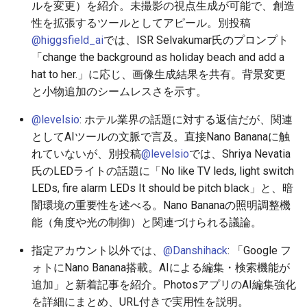
ルを変更）を紹介。未撮影の視点生成が可能で、創造
2026-06-19
2026-06-21
2025-12-06
2026-06-21
2025-12-06
2026-01-18
2026-01-18
2026-01-18
2026-01-13
2026-06-19
2025-12-06
2026-01-18
2026-06-21
2026-06-16
性を拡張するツールとしてアピール。別投稿
@higgsfield_ai
では、ISR Selvakumar氏のプロンプト
2026-06-18
2026-06-20
2025-12-05
2026-06-20
2025-12-05
2026-01-11
2026-01-11
2026-01-11
2026-06-18
2025-12-05
2026-01-11
2026-06-20
2026-06-15
「change the background as holiday beach and add a
hat to her.」に応じ、画像生成結果を共有。背景変更
2026-06-17
2026-06-19
2025-12-04
2026-06-19
2025-12-04
2026-01-04
2026-01-04
2026-01-04
2026-06-17
2025-12-04
2026-01-04
2026-06-19
2026-06-14
と小物追加のシームレスさを示す。
2026-06-16
2026-06-18
2025-12-03
2026-06-18
2025-12-03
2026-06-16
2025-12-03
2026-06-18
2026-06-13
@levelsio
: ホテル業界の話題に対する返信だが、関連
としてAIツールの文脈で言及。直接Nano Bananaに触
2026-06-14
2026-06-17
2025-12-02
2026-06-17
2025-12-02
2026-06-15
2025-12-02
2026-06-17
2026-06-11
れていないが、別投稿
@levelsio
では、Shriya Nevatia
氏のLEDライトの話題に「No like TV leds, light switch
2026-06-13
2026-06-16
2025-12-01
2026-06-16
2025-12-01
2026-06-14
2025-12-01
2026-06-16
2026-06-10
LEDs, fire alarm LEDs It should be pitch black」と、暗
闇環境の重要性を述べる。Nano Bananaの照明調整機
2026-06-12
2026-06-15
2025-11-30
2026-06-15
2025-11-30
2026-06-13
2025-11-30
2026-06-15
2026-06-09
能（角度や光の制御）と関連づけられる議論。
2026-06-11
2026-06-14
2025-11-29
2026-06-14
2025-11-29
2026-06-12
2025-11-29
2026-06-14
2026-06-08
指定アカウント以外では、
@Danshihack
: 「Google フ
ォトにNano Banana搭載。AIによる編集・検索機能が
2026-06-10
2026-06-13
2025-11-28
2026-06-13
2025-11-28
2026-06-11
2025-11-28
2026-06-13
2026-06-07
追加」と新着記事を紹介。PhotosアプリのAI編集強化
を詳細にまとめ、URL付きで実用性を説明。