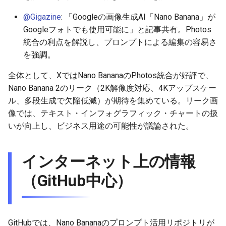
2026-06-09
2026-06-12
2025-11-27
2026-06-12
2025-11-27
2026-06-10
2025-11-27
2026-06-12
2026-06-06
@Gigazine
: 「Googleの画像生成AI「Nano Banana」が
2026-06-08
Googleフォトでも使用可能に」と記事共有。Photos
2026-06-11
2025-11-26
2026-06-11
2025-11-26
2026-06-09
2025-11-26
2026-06-11
2026-06-05
統合の利点を解説し、プロンプトによる編集の容易さ
2026-06-07
2026-06-10
2025-11-25
2026-06-10
2025-11-25
2026-06-07
2025-11-25
2026-06-10
2026-06-04
を強調。
全体として、XではNano BananaのPhotos統合が好評で、
2026-06-06
2026-06-09
2025-11-24
2026-06-09
2025-11-24
2026-06-06
2025-11-24
2026-06-09
2026-06-03
Nano Banana 2のリーク（2K解像度対応、4Kアップスケー
ル、多段生成で欠陥低減）が期待を集めている。リーク画
2026-06-05
2026-06-08
2025-11-23
2026-06-08
2025-11-23
2026-06-05
2025-11-23
2026-06-08
2026-06-02
像では、テキスト・インフォグラフィック・チャートの扱
いが向上し、ビジネス用途の可能性が議論された。
2026-06-04
2026-06-07
2025-11-22
2026-06-07
2025-11-22
2026-06-04
2025-11-22
2026-06-07
2026-06-01
2026-06-03
2026-06-06
2025-11-21
2026-06-06
2025-11-21
2026-06-03
2025-11-21
2026-06-06
2026-05-31
インターネット上の情報
（GitHub中心）
2026-06-02
2026-06-05
2025-11-20
2026-06-05
2025-11-20
2026-06-02
2025-11-20
2026-06-05
2026-05-30
2026-06-01
2026-06-04
2025-11-19
2026-06-04
2025-11-19
2026-05-31
2025-11-19
2026-06-04
GitHubでは、Nano Bananaのプロンプト活用リポジトリが