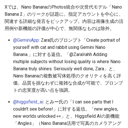
2026-06-30
2026-07-01
2025-12-15
2026-07-01
2025-12-15
2026-03-22
2025-09-24
2026-03-22
2026-03-22
2026-03-22
2026-03-15
2026-06-30
2025-12-15
2026-03-22
2026-06-30
2026-06-28
Xでは、Nano BananaのPhotos統合や次世代モデル「Nano
Banana 2」のリークが話題に。指定アカウントを中心に、
2026-06-29
2026-06-30
2025-12-14
2026-06-30
2025-12-14
2026-03-15
2025-09-21
2026-03-15
2026-03-15
2026-03-15
2026-03-08
2026-06-28
2025-12-14
2026-03-15
2026-06-29
2026-06-25
関連する詳細な発言をピックアップ。内容は画像生成の活
用例や新機能の評価が中心で、無関係なものは除外。
2026-06-28
2026-06-29
2025-12-13
2026-06-29
2025-12-13
2026-03-08
2025-09-19
2026-03-08
2026-03-08
2026-03-08
2026-03-01
2026-06-26
2025-12-13
2026-03-08
2026-06-28
2026-06-24
@GeminiApp
: Zara氏のプロンプト「Create portrait of
yourself with cat and rabbit using Gemini Nano
2026-06-26
2026-06-28
2025-12-12
2026-06-28
2025-12-12
2026-03-01
2026-03-01
2026-03-01
2026-03-01
2026-02-22
2026-06-25
2025-12-12
2026-03-01
2026-06-27
2026-06-23
Banana.」に対する返信。「@ZaraIrahh Adding
multiple subjects without losing quality is where Nano
2026-06-25
2026-06-26
2025-12-11
2026-06-26
2025-12-11
2026-02-22
2026-02-22
2026-02-22
2026-02-22
2026-02-15
2026-06-24
2025-12-11
2026-02-22
2026-06-26
2026-06-22
Banana truly shines. Seriously well done, Zara」と、
Nano Bananaの複数被写体処理のクオリティを高く評
2026-06-24
2026-06-25
2025-12-10
2026-06-25
2025-12-10
2026-02-15
2026-02-15
2026-02-15
2026-02-15
2026-02-08
2026-06-23
2025-12-10
2026-02-15
2026-06-25
2026-06-21
価。品質を損なわずに複雑な合成が可能で、プロンプ
トの忠実度が高い点を強調。
2026-06-23
2026-06-24
2025-12-09
2026-06-24
2025-12-09
2026-02-08
2026-02-08
2026-02-08
2026-02-08
2026-02-01
2026-06-22
2025-12-09
2026-02-08
2026-06-24
2026-06-20
@higgsfield_ai
: とみー氏の「I can see parts that I
2026-06-21
2026-06-23
2025-12-08
2026-06-23
2025-12-08
2026-02-01
2026-02-05
2026-02-01
2026-02-01
2026-01-25
2026-06-21
2025-12-08
2026-02-01
2026-06-23
2026-06-18
couldn't see before!」に対する返信。「new angles,
new worlds unlocked 👀」と、Higgsfield AIの新機能
2026-06-20
2026-06-22
2025-12-07
2026-06-22
2025-12-07
2026-01-25
2026-01-25
2026-01-25
2026-01-18
2026-06-20
2025-12-07
2026-01-25
2026-06-22
2026-06-17
「Angles」（Nano Banana活用で写真のカメラアング