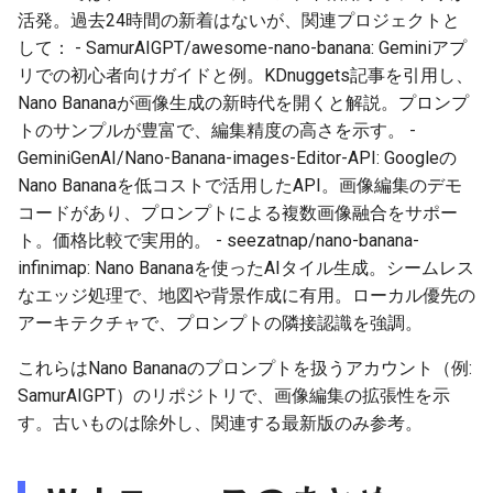
2026-05-31
2026-06-03
2025-11-18
2026-06-03
2025-11-18
2026-05-30
2025-11-18
2026-06-03
活発。過去24時間の新着はないが、関連プロジェクトと
して： - SamurAIGPT/awesome-nano-banana: Geminiアプ
2026-05-30
2026-06-02
2025-11-17
2026-06-02
2025-11-17
2026-05-29
2025-11-17
2026-06-02
リでの初心者向けガイドと例。KDnuggets記事を引用し、
Nano Bananaが画像生成の新時代を開くと解説。プロンプ
2026-05-29
2026-06-01
2025-11-16
2026-06-01
2025-11-16
2026-05-28
2025-11-16
2026-06-01
トのサンプルが豊富で、編集精度の高さを示す。 -
GeminiGenAI/Nano-Banana-images-Editor-API: Googleの
2026-05-28
2026-05-31
2025-11-15
2026-05-31
2025-11-15
2026-05-27
2025-11-15
2026-05-31
Nano Bananaを低コストで活用したAPI。画像編集のデモ
コードがあり、プロンプトによる複数画像融合をサポー
2026-05-27
2026-05-30
2025-11-14
2026-05-30
2025-11-14
2026-05-26
2025-11-14
2026-05-30
ト。価格比較で実用的。 - seezatnap/nano-banana-
infinimap: Nano Bananaを使ったAIタイル生成。シームレス
2026-05-26
2026-05-29
2025-11-13
2026-05-29
2025-11-13
2026-05-25
2025-11-13
2026-05-29
なエッジ処理で、地図や背景作成に有用。ローカル優先の
アーキテクチャで、プロンプトの隣接認識を強調。
2026-05-25
2026-05-28
2025-11-12
2026-05-28
2025-11-12
2026-05-24
2025-11-12
2026-05-28
これらはNano Bananaのプロンプトを扱うアカウント（例:
2026-05-24
2026-05-27
2025-11-11
2026-05-27
2025-11-11
2026-05-23
2025-11-11
2026-05-27
SamurAIGPT）のリポジトリで、画像編集の拡張性を示
す。古いものは除外し、関連する最新版のみ参考。
2026-05-23
2026-05-26
2025-11-10
2026-05-26
2025-11-10
2026-05-22
2025-11-10
2026-05-26
2026-05-22
2026-05-25
2025-11-09
2026-05-25
2025-11-09
2026-05-21
2025-11-09
2026-05-25