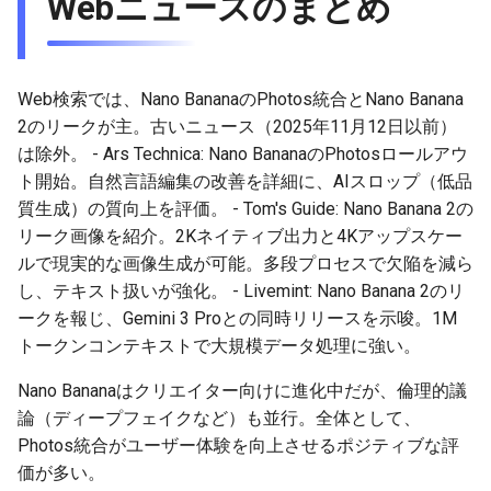
Webニュースのまとめ
2026-05-21
2026-05-24
2025-11-08
2026-05-24
2025-11-08
2026-05-20
2025-11-08
2026-05-24
Web検索では、Nano BananaのPhotos統合とNano Banana
2026-05-20
2026-05-23
2025-11-07
2026-05-23
2025-11-07
2026-05-19
2025-11-07
2026-05-23
2のリークが主。古いニュース（2025年11月12日以前）
は除外。 - Ars Technica: Nano BananaのPhotosロールアウ
2026-05-19
2026-05-22
2025-11-06
2026-05-22
2025-11-06
2026-05-18
2025-11-06
2026-05-22
ト開始。自然言語編集の改善を詳細に、AIスロップ（低品
質生成）の質向上を評価。 - Tom's Guide: Nano Banana 2の
2026-05-18
2026-05-21
2025-11-05
2026-05-21
2025-11-05
2026-05-17
2025-11-05
2026-05-21
リーク画像を紹介。2Kネイティブ出力と4Kアップスケー
2026-05-17
ルで現実的な画像生成が可能。多段プロセスで欠陥を減ら
2026-05-20
2025-11-04
2026-05-20
2025-11-04
2026-05-16
2025-11-04
2026-05-20
し、テキスト扱いが強化。 - Livemint: Nano Banana 2のリ
2026-05-16
2026-05-19
2025-11-03
2026-05-19
2025-11-03
2026-05-15
2025-11-03
2026-05-18
ークを報じ、Gemini 3 Proとの同時リリースを示唆。1M
トークンコンテキストで大規模データ処理に強い。
2026-05-15
2026-05-18
2025-11-02
2026-05-18
2025-11-02
2026-05-14
2025-11-02
Nano Bananaはクリエイター向けに進化中だが、倫理的議
論（ディープフェイクなど）も並行。全体として、
2026-05-14
2026-05-17
2025-11-01
2026-05-17
2025-11-01
2026-05-13
2025-11-01
Photos統合がユーザー体験を向上させるポジティブな評
価が多い。
2026-05-13
2026-05-16
2025-10-31
2026-05-16
2025-10-31
2026-05-12
2025-10-31