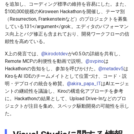
2026-06-12
2025-11-27
2026-06-12
2025-11-27
2026-06-09
2025-11-27
2026-06-10
2025-11-27
2026-06-12
2026-06-06
を追加し、コーディング標準の維持を容易にした。また、
$100,000規模のKiroween Hackathonを開催し、テーマ別
2026-06-11
2025-11-26
2026-06-11
2025-11-26
2026-06-08
2025-11-26
2026-06-09
2025-11-26
2026-06-11
2026-06-05
（Resurrection, Frankensteinなど）のプロジェクトを募集
している
131</argument</grok:。エディタのパフォーマン
2026-06-10
2025-11-25
2026-06-10
2025-11-25
2026-06-07
2025-11-25
2026-06-07
2025-11-25
2026-06-10
2026-06-04
ス向上とバグ修正も含まれており、開発ワークフローの信
頼性を高めている。
2026-06-09
2025-11-24
2026-06-09
2025-11-24
2026-06-06
2025-11-24
2026-06-06
2025-11-24
2026-06-09
2026-06-03
X上の発言では、
@kirodotdev
がv0.5.0の詳細を共有し、
Remote MCPの利便性を動画で説明。
@svpino
は
2026-06-08
2025-11-23
2026-06-08
2025-11-23
2026-06-05
2025-11-23
2026-06-05
2025-11-23
2026-06-08
2026-06-02
Hackathonの告知をし、参加を呼びかけた。
@metadev5
は
KiroをAI IDEのチームメイトとして位置づけ、コード・説
2026-06-07
2025-11-22
2026-06-07
2025-11-22
2026-06-04
2025-11-22
2026-06-04
2025-11-22
2026-06-07
2026-06-01
明・デプロイの統合を称賛。
@akira_papa_IT
はAIエージェ
2026-06-06
2025-11-21
2026-06-06
2025-11-21
2026-06-03
2025-11-21
2026-06-03
2025-11-21
2026-06-06
2026-05-31
ントの継続性を議論し、Kiroの構造化アプローチを参考
に。Hackathonの結果として、Upload Drive-Inなどのプロ
2026-06-05
2025-11-20
2026-06-05
2025-11-20
2026-06-02
2025-11-20
2026-06-02
2025-11-20
2026-06-05
2026-05-30
ジェクトが注目を集め、スペック駆動開発の可能性を示し
た。
2026-06-04
2025-11-19
2026-06-04
2025-11-19
2026-06-01
2025-11-19
2026-05-31
2025-11-19
2026-06-04