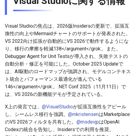
Visual Studioに関する情報
2026-06-03
2025-11-18
2026-06-03
2025-11-18
2026-05-31
2025-11-18
2026-05-30
2025-11-18
2026-06-03
2026-06-02
2025-11-17
2026-06-02
2025-11-17
2026-05-30
2025-11-17
2026-05-29
2025-11-17
2026-06-02
Visual Studioの焦点は、2026版Insidersの更新で、拡張互
2026-06-01
2025-11-16
2026-06-01
2025-11-16
2026-05-29
2025-11-16
2026-05-28
2025-11-16
2026-06-01
換性の向上やMermaidチャートのサポートが発表された。
VS 2022向け拡張が自動的にVS 2026で動作するようにな
2026-05-31
2025-11-15
2026-05-31
2025-11-15
2026-05-28
2025-11-15
2026-05-27
2025-11-15
2026-05-31
り、移行の摩擦を軽減
138</argument</grok:。また、
Debugger Agent for Unit Testsが導入され、失敗テストの
2026-05-30
2025-11-14
2026-05-30
2025-11-14
2026-05-27
2025-11-14
2026-05-26
2025-11-14
2026-05-30
自動分析・修正を可能にした。October 2025 Updateで
は、AI駆動のロードマップが強調され、モデルコンテキス
2026-05-29
2025-11-13
2026-05-29
2025-11-13
2026-05-26
2025-11-13
2026-05-25
2025-11-13
2026-05-29
ト統合とパフォーマンス最適化が進んでいる
146</argument</grok:。.NET Conf 2025（11月11日）で
2026-05-28
2025-11-12
2026-05-28
2025-11-12
2026-05-25
2025-11-12
2026-05-24
2025-11-12
2026-05-28
は、VS 2026の新機能デモが予定されている。
2026-05-27
2025-11-11
2026-05-27
2025-11-11
2026-05-24
2025-11-11
2026-05-23
2025-11-11
2026-05-27
X上の発言では、
@VisualStudio
が拡張互換性をアピール
し、シームレス移行を強調。
@mkristensen
はMarketplace
2026-05-26
2025-11-10
2026-05-26
2025-11-10
2026-05-23
2025-11-10
2026-05-22
2025-11-10
2026-05-26
のVS 2026フィルタを共有した。
@msdevjp
はOpenAI
Codexの統合を告知し、Insidersでの利用を推奨。
2026-05-25
2025-11-09
2026-05-25
2025-11-09
2026-05-22
2025-11-09
2026-05-21
2025-11-09
2026-05-25