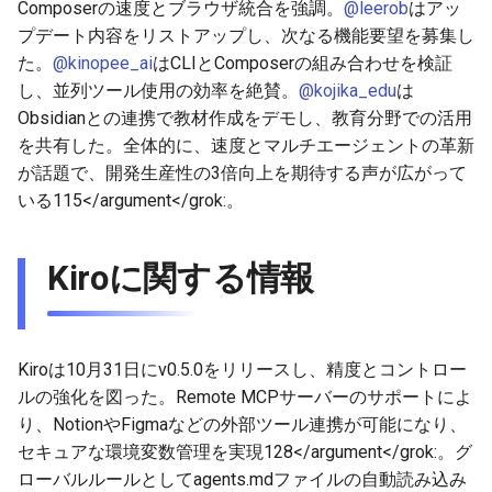
Composerの速度とブラウザ統合を強調。
@leerob
はアッ
2026-01-18
2026-06-21
2025-12-06
2026-06-21
2025-12-06
2026-01-18
2026-06-19
2025-12-06
2026-01-18
2026-01-13
2026-06-19
2025-12-06
2026-01-18
2026-06-21
2026-06-16
プデート内容をリストアップし、次なる機能要望を募集し
た。
@kinopee_ai
はCLIとComposerの組み合わせを検証
2026-01-11
2026-06-20
2025-12-05
2026-06-20
2025-12-05
2026-01-11
2026-06-18
2025-12-05
2026-01-11
2026-06-18
2025-12-05
2026-01-11
2026-06-20
2026-06-15
し、並列ツール使用の効率を絶賛。
@kojika_edu
は
Obsidianとの連携で教材作成をデモし、教育分野での活用
2026-01-04
2026-06-19
2025-12-04
2026-06-19
2025-12-04
2026-01-04
2026-06-17
2025-12-04
2026-01-04
2026-06-17
2025-12-04
2026-01-04
2026-06-19
2026-06-14
を共有した。全体的に、速度とマルチエージェントの革新
が話題で、開発生産性の3倍向上を期待する声が広がって
2026-06-18
2025-12-03
2026-06-18
2025-12-03
2026-06-16
2025-12-03
2026-06-16
2025-12-03
2026-06-18
2026-06-13
いる
115</argument</grok:。
2026-06-17
2025-12-02
2026-06-17
2025-12-02
2026-06-14
2025-12-02
2026-06-15
2025-12-02
2026-06-17
2026-06-11
Kiroに関する情報
2026-06-16
2025-12-01
2026-06-16
2025-12-01
2026-06-13
2025-12-01
2026-06-14
2025-12-01
2026-06-16
2026-06-10
2026-06-15
2025-11-30
2026-06-15
2025-11-30
2026-06-12
2025-11-30
2026-06-13
2025-11-30
2026-06-15
2026-06-09
Kiroは10月31日にv0.5.0をリリースし、精度とコントロー
2026-06-14
2025-11-29
2026-06-14
2025-11-29
2026-06-11
2025-11-29
2026-06-12
2025-11-29
2026-06-14
2026-06-08
ルの強化を図った。Remote MCPサーバーのサポートによ
り、NotionやFigmaなどの外部ツール連携が可能になり、
2026-06-13
2025-11-28
2026-06-13
2025-11-28
2026-06-10
2025-11-28
2026-06-11
2025-11-28
2026-06-13
2026-06-07
セキュアな環境変数管理を実現
128</argument</grok:。グ
ローバルルールとしてagents.mdファイルの自動読み込み