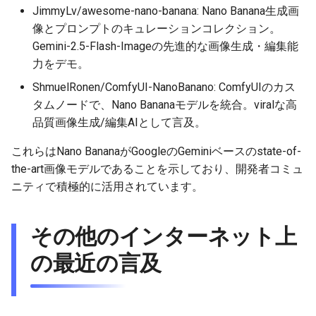
2025-11-27
2026-06-12
2025-11-27
2026-06-12
2025-11-27
2026-06-10
2025-11-27
2026-06-12
2026-06-06
JimmyLv/awesome-nano-banana: Nano Banana生成画
像とプロンプトのキュレーションコレクション。
2025-11-26
2026-06-11
2025-11-26
2026-06-11
2025-11-26
2026-06-09
2025-11-26
2026-06-11
2026-06-05
Gemini-2.5-Flash-Imageの先進的な画像生成・編集能
力をデモ。
2025-11-25
2026-06-10
2025-11-25
2026-06-10
2025-11-25
2026-06-07
2025-11-25
2026-06-10
2026-06-04
ShmuelRonen/ComfyUI-NanoBanano: ComfyUIのカス
タムノードで、Nano Bananaモデルを統合。viralな高
2025-11-24
2026-06-09
2025-11-24
2026-06-09
2025-11-24
2026-06-06
2025-11-24
2026-06-09
2026-06-03
品質画像生成/編集AIとして言及。
2025-11-23
2026-06-08
2025-11-23
2026-06-08
2025-11-23
2026-06-05
2025-11-23
2026-06-08
2026-06-02
これらはNano BananaがGoogleのGeminiベースのstate-of-
the-art画像モデルであることを示しており、開発者コミュ
2025-11-22
2026-06-07
2025-11-22
2026-06-07
2025-11-22
2026-06-04
2025-11-22
2026-06-07
2026-06-01
ニティで積極的に活用されています。
2025-11-21
2026-06-06
2025-11-21
2026-06-06
2025-11-21
2026-06-03
2025-11-21
2026-06-06
2026-05-31
その他のインターネット上
2025-11-20
2026-06-05
2025-11-20
2026-06-05
2025-11-20
2026-06-02
2025-11-20
2026-06-05
2026-05-30
の最近の言及
2025-11-19
2026-06-04
2025-11-19
2026-06-04
2025-11-19
2026-05-31
2025-11-19
2026-06-04