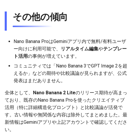
2025-11-27
2026-06-12
2025-11-27
2026-06-12
2025-11-27
2026-06-10
2025-11-27
2026-06-12
2026-06-06
その他の傾向
2025-11-26
2026-06-11
2025-11-26
2026-06-11
2025-11-26
2026-06-09
2025-11-26
2026-06-11
2026-06-05
2025-11-25
2026-06-10
2025-11-25
2026-06-10
2025-11-25
2026-06-07
2025-11-25
2026-06-10
2026-06-04
Nano Banana ProはGeminiアプリ内で無料/有料ユーザ
2025-11-24
2026-06-09
2025-11-24
2026-06-09
2025-11-24
2026-06-06
2025-11-24
2026-06-09
2026-06-03
ー向けに利用可能で、
リアルタイム編集
や
テンプレー
ト活用
の事例が増えています。
2025-11-23
2026-06-08
2025-11-23
2026-06-08
2025-11-23
2026-06-05
2025-11-23
2026-06-08
2026-06-02
コミュニティでは「Nano Banana 3でGPT Image 2を超
えるか」などの期待や比較議論が見られますが、公式
2025-11-22
2026-06-07
2025-11-22
2026-06-07
2025-11-22
2026-06-04
2025-11-22
2026-06-07
2026-06-01
発表はまだありません。
2025-11-21
2026-06-06
2025-11-21
2026-06-06
2025-11-21
2026-06-03
2025-11-21
2026-06-06
2026-05-31
全体として、
Nano Banana 2 Lite
のリリース期待が高まっ
ており、既存のNano Banana Proを使ったクリエイティブ
2025-11-20
2026-06-05
2025-11-20
2026-06-05
2025-11-20
2026-06-02
2025-11-20
2026-06-05
2026-05-30
活用（特に詳細構造化プロンプト）と比較議論が活発で
す。古い情報や無関係な内容は除外してまとめました。最
2025-11-19
2026-06-04
2025-11-19
2026-06-04
2025-11-19
2026-05-31
2025-11-19
2026-06-04
新情報はGeminiアプリや上記アカウントで確認してくださ
い。