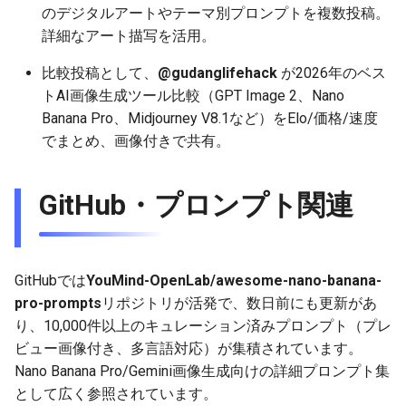
のデジタルアートやテーマ別プロンプトを複数投稿。
2025-12-06
2026-06-21
2025-12-06
2026-06-21
2025-12-06
2026-01-18
2026-01-18
2026-01-18
2026-01-13
2026-06-19
2025-12-06
2026-01-18
2026-06-21
2026-06-16
詳細なアート描写を活用。
2025-12-05
2026-06-20
2025-12-05
2026-06-20
2025-12-05
2026-01-11
2026-01-11
2026-01-11
2026-06-18
2025-12-05
2026-01-11
2026-06-20
2026-06-15
比較投稿として、
@gudanglifehack
が2026年のベス
トAI画像生成ツール比較（GPT Image 2、Nano
2025-12-04
2026-06-19
2025-12-04
2026-06-19
2025-12-04
2026-01-04
2026-01-04
2026-01-04
2026-06-17
2025-12-04
2026-01-04
2026-06-19
2026-06-14
Banana Pro、Midjourney V8.1など）をElo/価格/速度
でまとめ、画像付きで共有。
2025-12-03
2026-06-18
2025-12-03
2026-06-18
2025-12-03
2026-06-16
2025-12-03
2026-06-18
2026-06-13
2025-12-02
2026-06-17
2025-12-02
2026-06-17
2025-12-02
2026-06-15
2025-12-02
2026-06-17
2026-06-11
GitHub・プロンプト関連
2025-12-01
2026-06-16
2025-12-01
2026-06-16
2025-12-01
2026-06-14
2025-12-01
2026-06-16
2026-06-10
GitHubでは
YouMind-OpenLab/awesome-nano-banana-
2025-11-30
2026-06-15
2025-11-30
2026-06-15
2025-11-30
2026-06-13
2025-11-30
2026-06-15
2026-06-09
pro-prompts
リポジトリが活発で、数日前にも更新があ
2025-11-29
り、10,000件以上のキュレーション済みプロンプト（プレ
2026-06-14
2025-11-29
2026-06-14
2025-11-29
2026-06-12
2025-11-29
2026-06-14
2026-06-08
ビュー画像付き、多言語対応）が集積されています。
2025-11-28
2026-06-13
2025-11-28
2026-06-13
2025-11-28
2026-06-11
2025-11-28
2026-06-13
2026-06-07
Nano Banana Pro/Gemini画像生成向けの詳細プロンプト集
として広く参照されています。