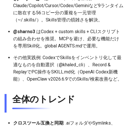
2026-06-03
2025-11-18
2026-06-03
2025-11-18
2026-05-31
2025-11-18
2026-05-30
2025-11-18
2026-06-03
Claude/Copilot/Cursor/Codex/Geminiなど9ランタイム
に散在する56コピー分の重複を一元管理
2026-06-02
2025-11-17
2026-06-02
2025-11-17
2026-05-30
2025-11-17
2026-05-29
2025-11-17
2026-06-02
（~/.skills/）。Skills管理の煩雑さを解決。
2026-06-01
2025-11-16
2026-06-01
2025-11-16
2026-05-29
2025-11-16
2026-05-28
2025-11-16
2026-06-01
@sharno3
はCodex + custom skills + CLIスクリプト
の組み合わせを推奨。MCPを避け、必要な機能だけ
2026-05-31
2025-11-15
2026-05-31
2025-11-15
2026-05-28
2025-11-15
2026-05-27
2025-11-15
2026-05-31
を専用Skill化。global AGENTS.mdで運用。
2026-05-30
2025-11-14
2026-05-30
2025-11-14
2026-05-27
2025-11-14
2026-05-26
2025-11-14
2026-05-30
その他実践例: CodexでSkillsをインベントリ化して最
適なものを自動選択（@khaled_cli）、Record &
2026-05-29
2025-11-13
2026-05-29
2025-11-13
2026-05-26
2025-11-13
2026-05-25
2025-11-13
2026-05-29
ReplayでPC操作をSKILL.md化（OpenAI Codex新機
能）、OpenClaw v2026.6.9でのSkills/検索改善など。
2026-05-28
2025-11-12
2026-05-28
2025-11-12
2026-05-25
2025-11-12
2026-05-24
2025-11-12
2026-05-28
全体のトレンド
2026-05-27
2025-11-11
2026-05-27
2025-11-11
2026-05-24
2025-11-11
2026-05-23
2025-11-11
2026-05-27
2026-05-26
2025-11-10
2026-05-26
2025-11-10
2026-05-23
2025-11-10
2026-05-22
2025-11-10
2026-05-26
クロスツール互換と同期
: .aiフォルダやSymlinks、
2026-05-25
2025-11-09
2026-05-25
2025-11-09
2026-05-22
2025-11-09
2026-05-21
2025-11-09
2026-05-25