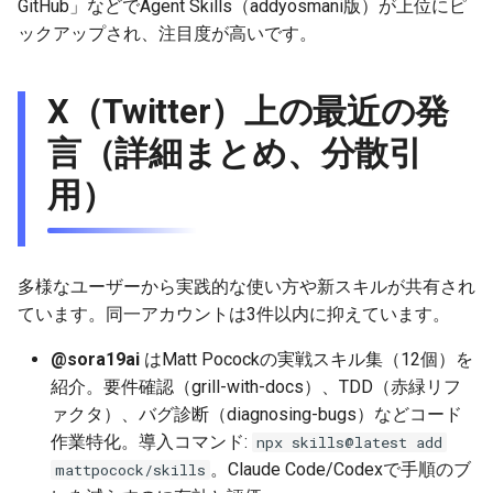
GitHub」などでAgent Skills（addyosmani版）が上位にピ
2026-06-21
2025-12-06
2026-06-21
2025-12-06
2026-01-18
2026-01-18
2026-06-19
2025-12-06
2026-01-18
2026-01-13
2026-06-19
2025-12-06
2026-01-18
2026-06-21
2026-06-16
ックアップされ、注目度が高いです。
2026-06-20
2025-12-05
2026-06-20
2025-12-05
2026-01-11
2026-01-11
2026-06-18
2025-12-05
2026-01-11
2026-06-18
2025-12-05
2026-01-11
2026-06-20
2026-06-15
X（Twitter）上の最近の発
2026-06-19
2025-12-04
2026-06-19
2025-12-04
2026-01-04
2026-01-04
2026-06-17
2025-12-04
2026-01-04
2026-06-17
2025-12-04
2026-01-04
2026-06-19
2026-06-14
言（詳細まとめ、分散引
2026-06-18
2025-12-03
2026-06-18
2025-12-03
2026-06-16
2025-12-03
2026-06-16
2025-12-03
2026-06-18
2026-06-13
用）
2026-06-17
2025-12-02
2026-06-17
2025-12-02
2026-06-14
2025-12-02
2026-06-15
2025-12-02
2026-06-17
2026-06-11
多様なユーザーから実践的な使い方や新スキルが共有され
2026-06-16
2025-12-01
2026-06-16
2025-12-01
2026-06-13
2025-12-01
2026-06-14
2025-12-01
2026-06-16
2026-06-10
ています。同一アカウントは3件以内に抑えています。
2026-06-15
2025-11-30
2026-06-15
2025-11-30
2026-06-12
2025-11-30
2026-06-13
2025-11-30
2026-06-15
2026-06-09
@sora19ai
はMatt Pocockの実戦スキル集（12個）を
紹介。要件確認（grill-with-docs）、TDD（赤緑リフ
2026-06-14
2025-11-29
2026-06-14
2025-11-29
2026-06-11
2025-11-29
2026-06-12
2025-11-29
2026-06-14
2026-06-08
ァクタ）、バグ診断（diagnosing-bugs）などコード
作業特化。導入コマンド:
npx skills@latest add
2026-06-13
2025-11-28
2026-06-13
2025-11-28
2026-06-10
2025-11-28
2026-06-11
2025-11-28
2026-06-13
2026-06-07
。Claude Code/Codexで手順のブ
mattpocock/skills