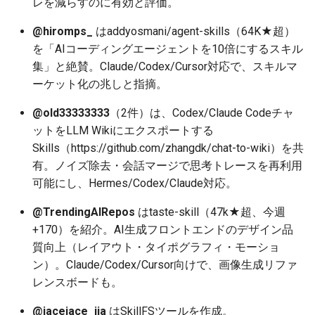
レを減らすのに有効と評価。
2026-06-12
2025-11-27
2026-06-12
2025-11-27
2026-06-09
2025-11-27
2026-06-10
2025-11-27
2026-06-12
2026-06-06
@hiromps_
はaddyosmani/agent-skills（64K★超）
2026-06-11
2025-11-26
2026-06-11
2025-11-26
2026-06-08
2025-11-26
2026-06-09
2025-11-26
2026-06-11
2026-06-05
を「AIコーディングエージェントを10倍にするスキル
集」と絶賛。Claude/Codex/Cursor対応で、スキルマ
2026-06-10
2025-11-25
2026-06-10
2025-11-25
2026-06-07
2025-11-25
2026-06-07
2025-11-25
2026-06-10
2026-06-04
ーケット化の兆しと指摘。
2026-06-09
2025-11-24
2026-06-09
2025-11-24
2026-06-06
2025-11-24
2026-06-06
2025-11-24
2026-06-09
2026-06-03
@old33333333
（2件）は、Codex/Claude Codeチャ
ットをLLM Wikiにエクスポートする
2026-06-08
2025-11-23
2026-06-08
2025-11-23
2026-06-05
2025-11-23
2026-06-05
2025-11-23
2026-06-08
2026-06-02
Skills（https://github.com/zhangdk/chat-to-wiki）を共
有。ノイズ除去・会話マージで思考トレースを再利用
2026-06-07
2025-11-22
2026-06-07
2025-11-22
2026-06-04
2025-11-22
2026-06-04
2025-11-22
2026-06-07
2026-06-01
可能にし、Hermes/Codex/Claude対応。
@TrendingAIRepos
はtaste-skill（47k★超、今週
2026-06-06
2025-11-21
2026-06-06
2025-11-21
2026-06-03
2025-11-21
2026-06-03
2025-11-21
2026-06-06
2026-05-31
+170）を紹介。AI生成フロントエンドのデザイン品
質向上（レイアウト・タイポグラフィ・モーショ
2026-06-05
2025-11-20
2026-06-05
2025-11-20
2026-06-02
2025-11-20
2026-06-02
2025-11-20
2026-06-05
2026-05-30
ン）。Claude/Codex/Cursor向けで、画像生成リファ
レンスボードも。
2026-06-04
2025-11-19
2026-06-04
2025-11-19
2026-06-01
2025-11-19
2026-05-31
2025-11-19
2026-06-04
@jacejace_jia
はSkillFSツールを作成。