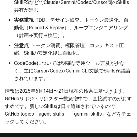
SkillFSなどでClaude/Gemini/Codex/Cursor間のSkills
共有が進む。
2026-05-24
2025-11-08
2026-05-24
2025-11-08
2026-05-21
2025-11-08
2026-05-20
2025-11-08
2026-05-24
実務重視
: TDD、デザイン監査、トークン最適化、自
動化（Record & Replay）、ループエンジニアリング
2026-05-23
2025-11-07
2026-05-23
2025-11-07
2026-05-20
2025-11-07
2026-05-19
2025-11-07
2026-05-23
（計画→実行→検証）。
2026-05-22
2025-11-06
2026-05-22
2025-11-06
2026-05-19
2025-11-06
2026-05-18
2025-11-06
2026-05-22
注意点
: トークン消費、権限管理、コンテキスト圧
縮、Skillの安定化後に自動化。
2026-05-21
2025-11-05
2026-05-21
2025-11-05
2026-05-18
2025-11-05
2026-05-17
2025-11-05
2026-05-21
CodeCodeについては明確な専用ツール言及が少な
く、主にCursor/Codex/Gemini CLI文脈でSkillsが議論
2026-05-20
2025-11-04
2026-05-20
2025-11-04
2026-05-17
2025-11-04
2026-05-16
2025-11-04
2026-05-20
されています。
2026-05-19
2025-11-03
2026-05-19
2025-11-03
2026-05-16
2025-11-03
2026-05-15
2025-11-03
2026-05-18
情報は2025年6月14日〜21日現在の検索に基づきます。
GitHubリポジトリはスター数急増中で、直接試すのがおす
2026-05-18
2025-11-02
2026-05-18
2025-11-02
2026-05-15
2025-11-02
2026-05-14
2025-11-02
すめです。新しいSkillsは日々追加されているので、
GitHub topics「agent-skills」「gemini-skills」などをチェ
2026-05-17
2025-11-01
2026-05-17
2025-11-01
2026-05-14
2025-11-01
2026-05-13
2025-11-01
ックしてください。
2026-05-16
2025-10-31
2026-05-16
2025-10-31
2026-05-13
2025-10-31
2026-05-12
2025-10-31