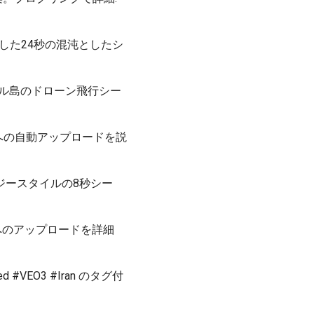
成した24秒の混沌としたシ
。トロピカル島のドローン飛行シー
ubeなどへの自動アップロードを説
タジースタイルの8秒シー
ディアへのアップロードを詳細
ed #VEO3 #Iran のタグ付