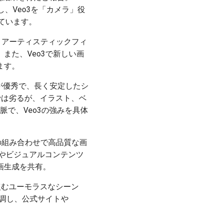
、Veo3を「カメラ」役
ています。
検索し、アーティスティックフィ
また、Veo3で新しい画
ます。
能が優秀で、長く安定したシ
生成では劣るが、イラスト、ベ
脈で、Veo3の強みを具体
anaとの組み合わせで高品質な画
楽やビジュアルコンテンツ
画生成を共有。
ッパを盗むユーモラスなシーン
を強調し、公式サイトや