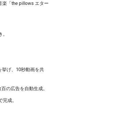
楽「the pillows エター
付き。
題を挙げ、10秒動画を共
ツ工場。数百の広告を自動生成。
秒で完成。