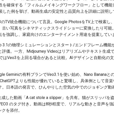
続性を確保する「フィルムメイキングワークフロー」として機能し
実装した例を挙げ、動画生成の安定性と品質向上を詳細に説明し
eo3のTV統合機能について言及。Google PhotosをTV上で
、古い写真をシネマティックスライドショーに変換したり可能。
点を強調し、家庭向けのエンターテイメント用途を提案してい
Veo 3.1の物理シミュレーションとスタート/エンドフレーム機
価。一方、Midjourney Videoはリアリズムやテキスト
ではVeo3を上回る場合があると比較。AIデザインと自動化の文
oogle Geminiの有料プランでVeo3.1を使い始め、Nano Ban
ChatGPTよりも性能が優れていると驚嘆し、具体例として音
す。日本語の発言で、ひんやりした空気の中でのジョギング動
3で生成した動画「A cat stole a slipper」を共有。猫がスリ
ideo #VEO3 のタグ付き。動画は8秒程度で、リアルな動きと音声
amリンクを添付。