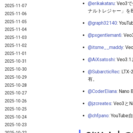
@erikakataru
: Veo
2025-11-07
ナルトレジャー」をB
2025-11-06
2025-11-05
@graph32140
: Yo
2025-11-04
@pxgentleman6
: V
2025-11-03
2025-11-02
@itsme__maddy
: 
2025-11-01
@AiXsatoshi
: Ve
2025-10-31
2025-10-30
@SubarcticRec
: L
2025-10-29
有。
2025-10-28
@CoderEliana
: Na
2025-10-27
2025-10-26
@jzcreates
: Veo
2025-10-25
@chfpano
: YouTu
2025-10-24
2025-10-23
2025-10-22