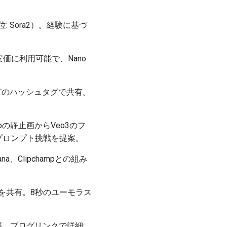
位: Sora2）。経験に基づ
ールで安価に利用可能で、Nano
o3 などのハッシュタグで共有。
roの静止画からVeo3のフ
タグ付き。プロンプト挑戦を提案。
ana、Clipchampとの組み
pandas」を共有。8秒のユーモラス
構築。ブログリンクで詳細: