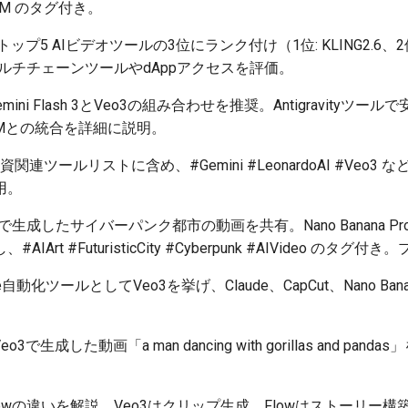
KSIM のタグ付き。
3をトップ5 AIビデオツールの3位にランク付け（1位: KLING2.6、2
マルチチェーンツールやdAppアクセスを評価。
Gemini Flash 3とVeo3の組み合わせを推奨。Antigravityツ
ookLMとの統合を詳細に説明。
を投資関連ツールリストに含め、#Gemini #LeonardoAI #Ve
用。
eo3で生成したサイバーパンク都市の動画を共有。Nano Banana P
Art #FuturisticCity #Cyberpunk #AIVideo の
ube自動化ツールとしてVeo3を挙げ、Claude、CapCut、Nano Ban
 Veo3で生成した動画「a man dancing with gorillas and 
とFlowの違いを解説。Veo3はクリップ生成、Flowはストーリー