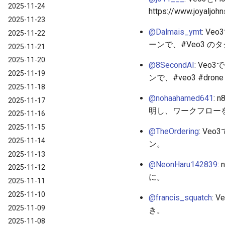
2025-11-24
https://www.joyaljo
2025-11-23
@Dalmais_ymt
: V
2025-11-22
ーンで、#Veo3 の
2025-11-21
2025-11-20
@8SecondAI
: Veo
2025-11-19
ンで、#veo3 #drone
2025-11-18
@nohaahamed641
: 
2025-11-17
明し、ワークフロー
2025-11-16
2025-11-15
@TheOrdering
: V
2025-11-14
ン。
2025-11-13
@NeonHaru142839
:
2025-11-12
に。
2025-11-11
2025-11-10
@francis_squatch
: 
2025-11-09
き。
2025-11-08