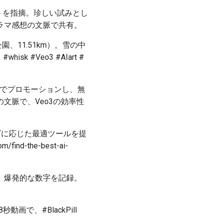
コストを指摘。珍しい試みとし
ラマ感想の文脈で共有。
園、11.51km）。雪の中
#Veo3 #AIart #
6コードでプロモーションし、無
の文脈で、Veo3の効率性
較。ニーズに応じた最適ツールを提
d-the-best-ai-
稿し、爆発的な数字を記録。
8秒動画で、#BlackPill