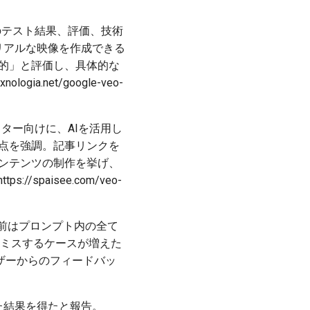
3.1のテスト結果、評価、技術
リアルな映像を作成できる
新的」と評価し、具体的な
.net/google-veo-
イター向けに、AIを活用し
る点を強調。記事リンクを
コンテンツの制作を挙げ、
://spaisee.com/veo-
指摘。以前はプロンプト内の全て
をミスするケースが増えた
ザーからのフィードバッ
優れた結果を得たと報告。