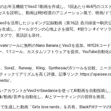
pCutのお年玉機能でVeo3.1動画を作成し、1回あたり464円の
セスを説明し、動画は8秒程度のアニメーション風で、映画/ド
 Veo3を活用したジョギング記録動画（第16話: 呑川緑道〜駒沢公
成し、クールダウンの心地よさを描写。#朝ラン #イマソラ #whisk 
 のタグで、英語訳も添付。
Elevateツールに無料のNano BananaとVeo3を追加。NYE2
、1:1コール、カスタムソフトウェアを提供。YouTube自動化
eo3、Sora2、Runway、Kling、Synthesiaの5ツールを比
クリアリズムを高く評価。記事リンク: https://spaisee.com/fin
-needs/。
しいアカウントがVeo3やSeedanceを使ってAI動画を自動投
画像/動画/音声を自動化し、AIとマーケティングの習得を推奨。
o3で生成した動画「Girls love nerds」を共有。BlackPillテーマの