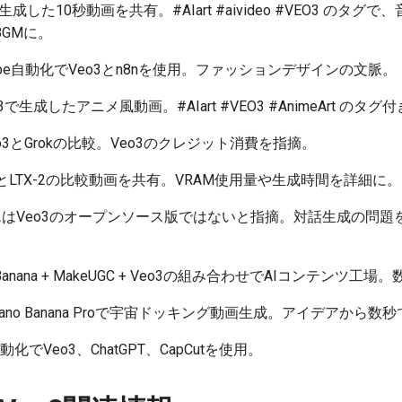
3で生成した10秒動画を共有。#AIart #aivideo #VEO3 のタグで、音
GMに。
uTube自動化でVeo3とn8nを使用。ファッションデザインの文脈。
eo3で生成したアニメ風動画。#AIart #VEO3 #AnimeArt のタグ
Veo3とGrokの比較。Veo3のクレジット消費を指摘。
o3.1とLTX-2の比較動画を共有。VRAM使用量や生成時間を詳細に。
TX-2はVeo3のオープンソース版ではないと指摘。対話生成の問
no Banana + MakeUGC + Veo3の組み合わせでAIコンテン
3とNano Banana Proで宇宙ドッキング動画生成。アイデアから数
be自動化でVeo3、ChatGPT、CapCutを使用。