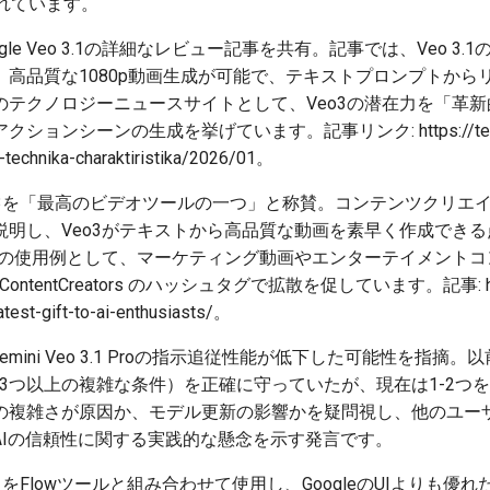
れています。
oogle Veo 3.1の詳細なレビュー記事を共有。記事では、Veo 
、高品質な1080p動画生成が可能で、テキストプロンプトから
のテクノロジーニュースサイトとして、Veo3の潜在力を「革
ンシーンの生成を挙げています。記事リンク: https://texnologia
i-technika-charaktiristika/2026/01。
Veo3を「最高のビデオツールの一つ」と称賛。コンテンツクリエ
説明し、Veo3がテキストから高品質な動画を素早く作成でき
実際の使用例として、マーケティング動画やエンターテイメント
I #ContentCreators のハッシュタグで拡散を促しています。記事: https
atest-gift-to-ai-enthusiasts/。
le Gemini Veo 3.1 Proの指示追従性能が低下した可能性を
 3つ以上の複雑な条件）を正確に守っていたが、現在は1-2つ
の複雑さが原因か、モデル更新の影響かを疑問視し、他のユー
AIの信頼性に関する実践的な懸念を示す発言です。
o 3.1をFlowツールと組み合わせて使用し、GoogleのUIよりも