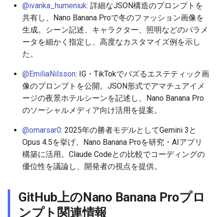
@ivanka_humeniuk
: 詳細なJSON構造のプロンプトを
2026-05-03
2026-05-06
2025-10-21
2026-05-06
2025-10-21
2026-05-02
2025-10-21
共有し、Nano Banana Proで冬のファッション画像を
生成。シーン記述、キャラクター、照明などのパラメ
2026-05-02
2026-05-05
2025-10-20
2026-05-05
2025-10-20
2026-05-01
2025-10-20
ータを細かく指定し、高度なカスタマイズ例を示し
た。
2026-05-01
2026-05-04
2025-10-19
2026-05-04
2025-10-19
2026-04-30
2025-10-19
@EmiliaNilsson
: IG・TikTokでバズるエステティック画
像のプロンプトを公開。JSON形式でアマチュアイメ
2026-04-30
2026-05-03
2025-10-18
2026-05-03
2025-10-18
2026-04-29
2025-10-18
ージの夜景ホテルシーンを記述し、Nano Banana Pro
2026-04-29
2026-05-02
2025-10-17
2026-05-02
2025-10-17
2026-04-28
2025-10-17
のソーシャルメディア向け活用を提案。
@omarsar0
: 2025年の勝者モデルとしてGemini 3と
2026-04-28
2026-05-01
2025-10-16
2026-05-01
2025-10-16
2026-04-27
2025-10-16
Opus 4.5を挙げ、Nano Banana Proを研究・AIアプリ
構築に活用。Claude Codeとの比較でコーディングの
2026-04-27
2026-04-30
2025-10-15
2026-04-30
2025-10-15
2026-04-26
2025-10-15
優位性を議論し、開発者の視点を提供。
2026-04-26
2026-04-29
2025-10-14
2026-04-29
2025-10-14
2026-04-25
2025-10-14
GitHub上のNano Banana Proプロ
2026-04-25
2026-04-28
2025-10-13
2026-04-28
2025-10-13
2026-04-24
2025-10-13
ンプト関連情報