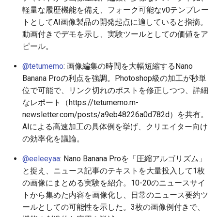
2026-06-19
2026-06-21
2025-12-06
2026-06-21
2025-12-06
2026-01-18
2026-01-18
2026-01-18
2026-01-13
2026-06-19
2025-12-06
2026-01-18
2026-06-21
2026-06-16
軽量な履歴機能を備え、フォーク可能なv0テンプレー
トとしてAI画像製品の開発起点に適していると指摘。
2026-06-18
2026-06-20
2025-12-05
2026-06-20
2025-12-05
2026-01-11
2026-01-11
2026-01-11
2026-06-18
2025-12-05
2026-01-11
2026-06-20
2026-06-15
動画付きでデモを示し、実験ツールとしての価値をア
ピール。
2026-06-17
2026-06-19
2025-12-04
2026-06-19
2025-12-04
2026-01-04
2026-01-04
2026-01-04
2026-06-17
2025-12-04
2026-01-04
2026-06-19
2026-06-14
@tetumemo
: 画像編集の時間を大幅短縮するNano
Banana Proの利点を強調。Photoshop級の加工が秒単
2026-06-16
2026-06-18
2025-12-03
2026-06-18
2025-12-03
2026-06-16
2025-12-03
2026-06-18
2026-06-13
位で可能で、リンク切れのポストを修正しつつ、詳細
なレポート（https://tetumemo.m-
2026-06-14
2026-06-17
2025-12-02
2026-06-17
2025-12-02
2026-06-15
2025-12-02
2026-06-17
2026-06-11
newsletter.com/posts/a9eb48226a0d782d）を共有。
AIによる高速加工の具体例を挙げ、クリエイター向け
2026-06-13
2026-06-16
2025-12-01
2026-06-16
2025-12-01
2026-06-14
2025-12-01
2026-06-16
2026-06-10
の効率化を議論。
2026-06-12
2026-06-15
2025-11-30
2026-06-15
2025-11-30
2026-06-13
2025-11-30
2026-06-15
2026-06-09
@eeleeyaa
: Nano Banana Proを「圧縮アルゴリズム」
と捉え、ニュース記事のテキストを大量投入して1枚
2026-06-11
2026-06-14
2025-11-29
2026-06-14
2025-11-29
2026-06-12
2025-11-29
2026-06-14
2026-06-08
の画像にまとめる実験を紹介。10-20のニュースサイ
トから集めた内容を画像化し、日常のニュース要約ツ
2026-06-10
2026-06-13
2025-11-28
2026-06-13
2025-11-28
2026-06-11
2025-11-28
2026-06-13
2026-06-07
ールとしての可能性を示した。3枚の画像例付きで、