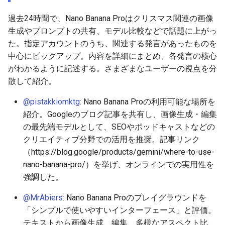
2026-06-30
2026-07-01
2025-12-15
2026-07-01
2025-12-15
2026-03-22
2025-09-24
2026-03-22
2026-03-22
2026-03-22
2026-03-15
2026-06-30
2025-12-15
2026-03-22
2026-06-30
2026-06-28
過去24時間で、Nano Banana Proはクリスマス関連の画像
生成やプロンプトの共有、モデル比較などで話題に上がっ
2026-06-29
2026-06-30
2025-12-14
2026-06-30
2025-12-14
2026-03-15
2025-09-21
2026-03-15
2026-03-15
2026-03-15
2026-03-08
2026-06-28
2025-12-14
2026-03-15
2026-06-29
2026-06-25
た。指定アカウントのうち、関連する発言があったものを
中心にピックアップ。内容を詳細にまとめ、各発言の核心
2026-06-28
2026-06-29
2025-12-13
2026-06-29
2025-12-13
2026-03-08
2025-09-19
2026-03-08
2026-03-08
2026-03-08
2026-03-01
2026-06-26
2025-12-13
2026-03-08
2026-06-28
2026-06-24
がわかるように記述する。さまざまなユーザーの視点を分
散して紹介。
2026-06-26
2026-06-28
2025-12-12
2026-06-28
2025-12-12
2026-03-01
2026-03-01
2026-03-01
2026-03-01
2026-02-22
2026-06-25
2025-12-12
2026-03-01
2026-06-27
2026-06-23
@pistakkiomktg
: Nano Banana Proの利用可能な場所を
2026-06-25
2026-06-26
2025-12-11
2026-06-26
2025-12-11
2026-02-22
2026-02-22
2026-02-22
2026-02-22
2026-02-15
2026-06-24
2025-12-11
2026-02-22
2026-06-26
2026-06-22
紹介。Googleのブログ記事を共有し、画像生成・編集
の最先端モデルとして、SEOやポッドキャストなどの
2026-06-24
2026-06-25
2025-12-10
2026-06-25
2025-12-10
2026-02-15
2026-02-15
2026-02-15
2026-02-15
2026-02-08
2026-06-23
2025-12-10
2026-02-15
2026-06-25
2026-06-21
クリエイティブ分野での活用を推奨。記事リンク
（https://blog.google/products/gemini/where-to-use-
2026-06-23
2026-06-24
2025-12-09
2026-06-24
2025-12-09
2026-02-08
2026-02-08
2026-02-08
2026-02-08
2026-02-01
2026-06-22
2025-12-09
2026-02-08
2026-06-24
2026-06-20
nano-banana-pro/）を挙げ、オンラインでの実用性を
強調した。
2026-06-21
2026-06-23
2025-12-08
2026-06-23
2025-12-08
2026-02-01
2026-02-05
2026-02-01
2026-02-01
2026-01-25
2026-06-21
2025-12-08
2026-02-01
2026-06-23
2026-06-18
@MrAbiers
: Nano Banana Proのプレイグラウンドを
2026-06-20
2026-06-22
2025-12-07
2026-06-22
2025-12-07
2026-01-25
2026-01-25
2026-01-25
2026-01-18
2026-06-20
2025-12-07
2026-01-25
2026-06-22
2026-06-17
「シンプルで使いやすいインターフェース」と評価。
テキストから画像生成、編集、多様なアスペクト比、