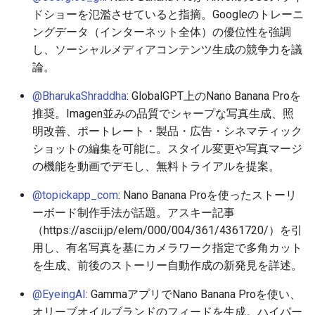
ドショーを氾濫させていると指摘。Googleのトレーニ
2026-05-21
2026-05-24
2025-11-08
2026-05-24
2025-11-08
2026-05-20
2025-11-08
2026-05-24
ングデータ（インターネット全体）の優位性を強調
し、ソーシャルメディアコンテンツ生成の競争力を議
2026-05-20
2026-05-23
2025-11-07
2026-05-23
2025-11-07
2026-05-19
2025-11-07
2026-05-23
論。
@BharukaShraddha
: GlobalGPT上のNano Banana Proを
2026-05-19
2026-05-22
2025-11-06
2026-05-22
2025-11-06
2026-05-18
2025-11-06
2026-05-22
推奨。Imagen並みの品質でシャープな写真生成、照
明改善、ポートレート・製品・広告・シネマティック
2026-05-18
2026-05-21
2025-11-05
2026-05-21
2025-11-05
2026-05-17
2025-11-05
2026-05-21
ショットの編集を可能に。スタイル変更や写真マージ
の機能を動画でデモし、無料トライアルを提案。
2026-05-17
2026-05-20
2025-11-04
2026-05-20
2025-11-04
2026-05-16
2025-11-04
2026-05-20
@topickapp_com
: Nano Banana Proを使ったストーリ
2026-05-16
2026-05-19
2025-11-03
2026-05-19
2025-11-03
2026-05-15
2025-11-03
2026-05-18
ーボード制作手法が話題。アスキー記事
（https://ascii.jp/elem/000/004/361/4361720/）を引
2026-05-15
2026-05-18
2025-11-02
2026-05-18
2025-11-02
2026-05-14
2025-11-02
用し、有名写真を基にカメラワーク指定で多角カット
を生成、前後のストーリー自動作成の新発見を詳述。
2026-05-14
2026-05-17
2025-11-01
2026-05-17
2025-11-01
2026-05-13
2025-11-01
@EyeingAI
: GammaアプリでNano Banana Proを使い、
2026-05-13
2026-05-16
2025-10-31
2026-05-16
2025-10-31
2026-05-12
2025-10-31
オリーブオイルブランドのフィードを生成。ハイパー