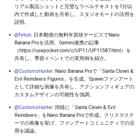
リアル製品ショットと完璧なラベルテキストを1分以
2026-05-12
2026-05-15
2025-10-30
2026-05-15
2025-10-30
2026-05-11
2025-10-30
内で作成した動画を共有し、スタジオモードの活用を
説明。
2026-05-11
2026-05-14
2025-10-29
2026-05-14
2025-10-29
2026-05-10
2025-10-29
@fetuin
: 日本郵便の無料年賀状サービスでNano
2026-05-10
2026-05-13
2025-10-28
2026-05-13
2025-10-28
2026-05-09
2025-10-28
Banana Proを活用。Gemini連携の記事
（https://usepocket.com/c/UP11/UP11587.html）を
2026-05-09
2026-05-12
2025-10-27
2026-05-12
2025-10-27
2026-05-08
2025-10-27
共有し、季節イベントでの実用例を紹介。
@CustomsHunter
: Nano Banana Proで「Santa Clown &
2026-05-08
2026-05-11
2025-10-26
2026-05-11
2025-10-26
2026-05-07
2025-10-26
Evil Reindeers Figures」を生成。Spawnファンアート
として詳細な画像を共有し、アクションフィギュアの
2026-05-07
2026-05-10
2025-10-25
2026-05-10
2025-10-25
2026-05-06
2025-10-25
カスタムデザインの可能性を強調。
2026-05-06
2026-05-09
2025-10-24
2026-05-09
2025-10-24
2026-05-05
2025-10-24
@CustomsHunter
: 同様に「Santa Clown & Evil
Reindeers」をNano Banana Proで作成。クリスマステ
2026-05-05
2026-05-08
2025-10-23
2026-05-08
2025-10-23
2026-05-04
2025-10-23
ーマの画像を挙げ、ファンアートコミュニティでの活
用を議論。
2026-05-04
2026-05-07
2025-10-22
2026-05-07
2025-10-22
2026-05-03
2025-10-22