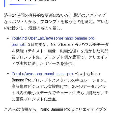
2026-04-24
2026-04-27
2025-10-12
2026-04-27
2025-10-12
2026-04-23
2025-10-12
過去24時間の直接的な更新はないが、最近のアクティブ
2026-04-23
2026-04-26
2025-10-11
2026-04-26
2025-10-11
2026-04-22
2025-10-11
なリポジトリから、プロンプトを扱うものを選定。古いも
のは除外し、最新のものを基に。
2026-04-22
2026-04-25
2025-10-10
2026-04-25
2025-10-10
2026-04-21
2025-10-10
YouMind-OpenLab/awesome-nano-banana-pro-
2026-04-21
2026-04-24
2025-10-09
2026-04-24
2025-10-09
2026-04-20
2025-10-09
prompts
: 3日前更新。Nano Banana Proのマルチモーダ
ル機能（テキスト・画像・動画処理）を活かした高品
2026-04-20
2026-04-23
2025-10-08
2026-04-23
2025-10-08
2026-04-19
2025-10-08
質プロンプト集。プロンプト例が豊富で、クリエイテ
ィブ実験に適したリソースを提供。
2026-04-19
2026-04-22
2025-10-07
2026-04-22
2025-10-07
2026-04-18
2025-10-07
ZeroLu/awesome-nanobanana-pro
: ベストなNano
2026-04-18
2026-04-21
2025-10-06
2026-04-21
2025-10-06
2026-04-17
2025-10-06
Banana Proプロンプトとスタイルのキュレーション。
高解像度ビジュアル実験向けで、20-40データポイン
2026-04-17
2026-04-20
2025-10-05
2026-04-20
2025-10-05
2026-04-16
2025-10-05
ト以内の最小限データでチャート生成も可能だが、主
に画像プロンプトに焦点。
2026-04-16
2026-04-19
2025-10-04
2026-04-19
2025-10-04
2026-04-15
2025-10-04
これらの情報から、Nano Banana Proはクリエイティブツ