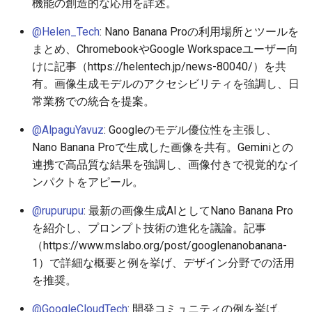
機能の創造的な応用を詳述。
2026-06-09
2026-06-12
2025-11-27
2026-06-12
2025-11-27
2026-06-10
2025-11-27
2026-06-12
2026-06-06
@Helen_Tech
: Nano Banana Proの利用場所とツールを
2026-06-08
2026-06-11
2025-11-26
2026-06-11
2025-11-26
2026-06-09
2025-11-26
2026-06-11
2026-06-05
まとめ、ChromebookやGoogle Workspaceユーザー向
けに記事（https://helentech.jp/news-80040/）を共
2026-06-07
2026-06-10
2025-11-25
2026-06-10
2025-11-25
2026-06-07
2025-11-25
2026-06-10
2026-06-04
有。画像生成モデルのアクセシビリティを強調し、日
常業務での統合を提案。
2026-06-06
2026-06-09
2025-11-24
2026-06-09
2025-11-24
2026-06-06
2025-11-24
2026-06-09
2026-06-03
@AlpaguYavuz
: Googleのモデル優位性を主張し、
2026-06-05
2026-06-08
2025-11-23
2026-06-08
2025-11-23
2026-06-05
2025-11-23
2026-06-08
2026-06-02
Nano Banana Proで生成した画像を共有。Geminiとの
連携で高品質な結果を強調し、画像付きで視覚的なイ
2026-06-04
2026-06-07
2025-11-22
2026-06-07
2025-11-22
2026-06-04
2025-11-22
2026-06-07
2026-06-01
ンパクトをアピール。
@rupurupu
: 最新の画像生成AIとしてNano Banana Pro
2026-06-03
2026-06-06
2025-11-21
2026-06-06
2025-11-21
2026-06-03
2025-11-21
2026-06-06
2026-05-31
を紹介し、プロンプト技術の進化を議論。記事
（https://www.mslabo.org/post/googlenanobanana-
2026-06-02
2026-06-05
2025-11-20
2026-06-05
2025-11-20
2026-06-02
2025-11-20
2026-06-05
2026-05-30
1）で詳細な概要と例を挙げ、デザイン分野での活用
2026-06-01
2026-06-04
2025-11-19
2026-06-04
2025-11-19
2026-05-31
2025-11-19
2026-06-04
を推奨。
@GoogleCloudTech
: 開発コミュニティの例を挙げ、