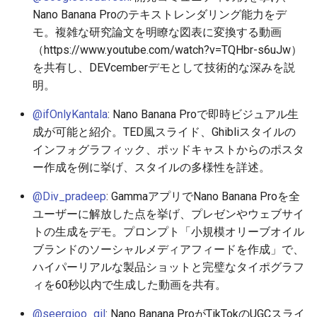
2026-05-31
2026-06-03
2025-11-18
2026-06-03
2025-11-18
2026-05-30
2025-11-18
2026-06-03
Nano Banana Proのテキストレンダリング能力をデ
モ。複雑な研究論文を明瞭な図表に変換する動画
2026-05-30
2026-06-02
2025-11-17
2026-06-02
2025-11-17
2026-05-29
2025-11-17
2026-06-02
（https://www.youtube.com/watch?v=TQHbr-s6uJw）
を共有し、DEVcemberデモとして技術的な深みを説
2026-05-29
2026-06-01
2025-11-16
2026-06-01
2025-11-16
2026-05-28
2025-11-16
2026-06-01
明。
2026-05-28
2026-05-31
2025-11-15
2026-05-31
2025-11-15
2026-05-27
2025-11-15
2026-05-31
@ifOnlyKantala
: Nano Banana Proで即時ビジュアル生
成が可能と紹介。TED風スライド、Ghibliスタイルの
2026-05-27
2026-05-30
2025-11-14
2026-05-30
2025-11-14
2026-05-26
2025-11-14
2026-05-30
インフォグラフィック、ポッドキャストからのポスタ
ー作成を例に挙げ、スタイルの多様性を詳述。
2026-05-26
2026-05-29
2025-11-13
2026-05-29
2025-11-13
2026-05-25
2025-11-13
2026-05-29
@Div_pradeep
: GammaアプリでNano Banana Proを全
2026-05-25
2026-05-28
2025-11-12
2026-05-28
2025-11-12
2026-05-24
2025-11-12
2026-05-28
ユーザーに解放した点を挙げ、プレゼンやウェブサイ
トの生成をデモ。プロンプト「小規模オリーブオイル
2026-05-24
2026-05-27
2025-11-11
2026-05-27
2025-11-11
2026-05-23
2025-11-11
2026-05-27
ブランドのソーシャルメディアフィードを作成」で、
ハイパーリアルな製品ショットと完璧なタイポグラフ
2026-05-23
2026-05-26
2025-11-10
2026-05-26
2025-11-10
2026-05-22
2025-11-10
2026-05-26
ィを60秒以内で生成した動画を共有。
@seergioo_gil
: Nano Banana ProがTikTokのUGCスライ
2026-05-22
2026-05-25
2025-11-09
2026-05-25
2025-11-09
2026-05-21
2025-11-09
2026-05-25