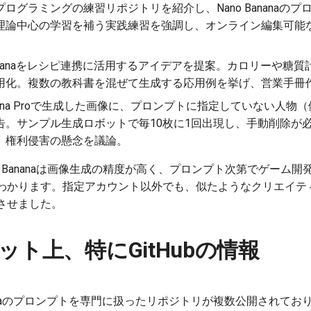
ustプログラミングの練習リポジトリを紹介し、Nano Bananaの
論中心の学習を補う実践練習を強調し、オンライン編集可能な13.
o Bananaをレシピ連携に活用するアイデアを提案。カロリーや糖
用化。複数の教科書を混ぜて生成する応用例を挙げ、営業手冊
 Banana Proで生成した画像に、プロンプトに指定していない人物
告。サンプル生成ロボットで毎10枚に1回出現し、手動削除が必
、権利侵害の懸念を議論。
o Bananaは画像生成の精度が高く、プロンプト次第でゲーム
わかります。指定アカウント以外でも、似たようなクリエイテ
させました。
ット上、特にGitHubの情報
 Bananaのプロンプトを専門に扱ったリポジトリが複数公開されて