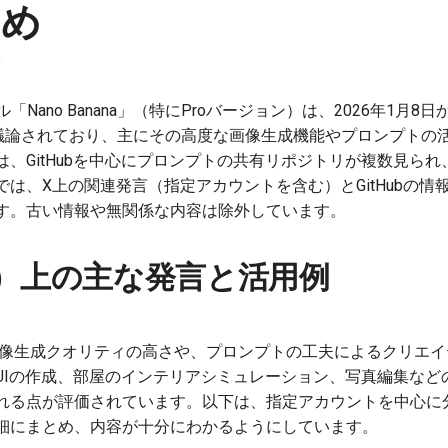
とめ
ール「Nano Banana」（特にProバージョン）は、2026年1月
活発に議論されており、主にその高度な画像生成機能やプロンプト
、GitHubを中心にプロンプトの共有リポジトリが複数見ら
は、X上の関連発言（指定アカウントを含む）とGitHubの情
す。古い情報や無関係な内容は除外しています。
ter）上の主な発言と活用例
anaの画像生成クオリティの高さや、プロンプトの工夫によるクリ
UIの作成、部屋のインテリアシミュレーション、写真編集など
れる点が評価されています。以下は、指定アカウントを中心に
細にまとめ、内容が十分にわかるようにしています。