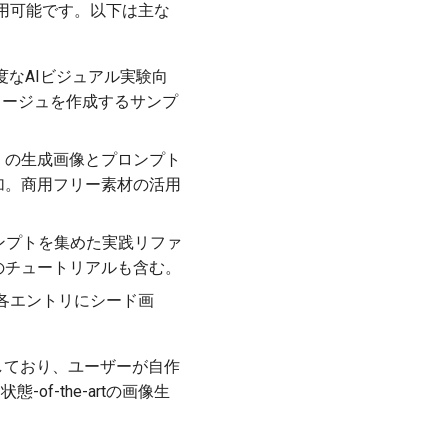
用可能です。以下は主な
。高度なAIビジュアル実験向
ラージュを作成するサンプ
anaの別名）の生成画像とプロンプト
加。商用フリー素材の活用
ロンプトを集めた実践リファ
向けのチュートリアルも含む。
。各エントリにシード画
能しており、ユーザーが自作
of-the-artの画像生