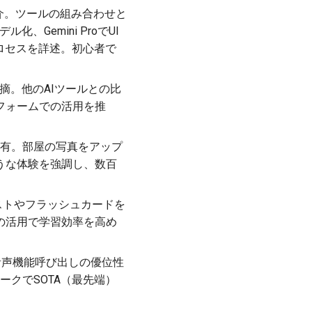
を紹介。ツールの組み合わせと
ル化、Gemini ProでUI
ロセスを詳述。初心者で
を指摘。他のAIツールとの比
フォームでの活用を推
モを共有。部屋の写真をアップ
うな体験を強調し、数百
テストやフラッシュカードを
の活用で学習効率を高め
を交え、音声機能呼び出しの優位性
マークでSOTA（最先端）