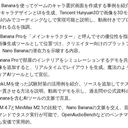
ano Bananaを使ってゲームのキャラ選択画面を作成する事例
aでキャラデザインとUIを生成、Tencent Hunyuan3Dで画像を3Dモデ
AIのみでコーディングなしで実現可能と説明し、動画付きでプ
作れる点を強調。
ano Banana Proを「メインキャラクター」と呼んでその優位性
画像生成ツールとして位置づけ、クリエイター向けのプラット
ano Bananaの潜在力を示唆する内容。
no Banana Proで部屋のインテリアをシミュレーションするデ
像を追加すると、リアルタイムでレイアウトを生成。魔法のよ
ィアAIツールとして宣伝。
tebookLMを使った試験対策の活用例を紹介。ソースを追加して
一貫させる方法を説明。動画でデモを示し、過去問や公式資料
Bananaを含むAIツールの文脈で言及。
GLM 4.7とMiniMax M2.1の比較で、Nano Bananaの文脈
ドでタスク実行が可能で、OpenAudioBenchなどのベンチ
も安価で実用的。