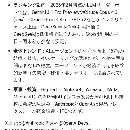
2025-11-27
2026-06-12
2025-11-27
2026-06-09
2025-11-27
2026-06-10
2025-11-27
2026-06-12
2026-06-06
ランキング動向
：2026年2月時点のLLMリーダーボー
ドでは、Gemini 3.1 Pro PreviewやClaude Opus 4.6
2025-11-26
2026-06-11
2025-11-26
2026-06-08
2025-11-26
2026-06-09
2025-11-26
2026-06-11
2026-06-05
(max)、Claude Sonnet 4.6、GPT-5.2などがインテリジ
ェンス上位。DeepSeekやGrokも高評価で、
2025-11-25
2026-06-10
2025-11-25
2026-06-07
2025-11-25
2026-06-07
2025-11-25
2026-06-10
2026-06-04
DeepSeekは低価格で競争力あり。Grokは利用の平
日・週末差が少なく安定。
2025-11-24
2026-06-09
2025-11-24
2026-06-06
2025-11-24
2026-06-06
2025-11-24
2026-06-09
2026-06-03
全体トレンド
：AIエージェントの生産性向上（67%の
組織で報告）やスケーリングが話題だが、本格生産展
2025-11-23
2026-06-08
2025-11-23
2026-06-05
2025-11-23
2026-06-05
2025-11-23
2026-06-08
2026-06-02
開はまだ10%程度。エージェントが経済に与える破壊
的影響（失業増・株価下落シナリオ）も議論されてい
2025-11-22
2026-06-07
2025-11-22
2026-06-04
2025-11-22
2026-06-04
2025-11-22
2026-06-07
2026-06-01
ます。
2025-11-21
2026-06-06
2025-11-21
2026-06-03
2025-11-21
2026-06-03
2025-11-21
2026-06-06
2026-05-31
軍事・投資
：Big Tech（Alphabet、Amazon、Meta、
Microsoft）の2026年AIインフラ投資が6500億ドル規
2025-11-20
2026-06-05
2025-11-20
2026-06-02
2025-11-20
2026-06-02
2025-11-20
2026-06-05
2026-05-30
模に急増の見込み。AnthropicとOpenAIは製品ブレー
クスルーが資金調達・IPOのカギ。
2025-11-19
2026-06-04
2025-11-19
2026-06-01
2025-11-19
2026-05-31
2025-11-19
2026-06-04
X上では@Anthropic関連や@OpenAIDevs、