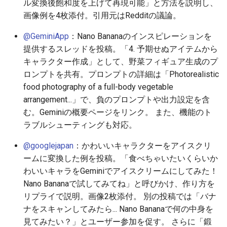
2026-05-31
2026-06-03
2025-11-18
2026-06-03
2025-11-18
2026-05-30
2025-11-18
2026-06-03
ル変換後飽和度を上げて再現可能」と方法を説明し、
画像例を4枚添付。引用元はRedditの議論。
2026-05-30
2026-06-02
2025-11-17
2026-06-02
2025-11-17
2026-05-29
2025-11-17
2026-06-02
@GeminiApp
：Nano Bananaのインスピレーションを
提供するスレッドを投稿。「4. 予期せぬアイテムから
2026-05-29
2026-06-01
2025-11-16
2026-06-01
2025-11-16
2026-05-28
2025-11-16
2026-06-01
キャラクター作成」として、野菜フィギュア生成のプ
ロンプトを共有。プロンプトの詳細は「Photorealistic
2026-05-28
2026-05-31
2025-11-15
2026-05-31
2025-11-15
2026-05-27
2025-11-15
2026-05-31
food photography of a full-body vegetable
arrangement...」で、負のプロンプトや出力設定を含
2026-05-27
2026-05-30
2025-11-14
2026-05-30
2025-11-14
2026-05-26
2025-11-14
2026-05-30
む。Geminiの概要ページをリンク。 また、機能のト
ラブルシューティングも対応。
2026-05-26
2026-05-29
2025-11-13
2026-05-29
2025-11-13
2026-05-25
2025-11-13
2026-05-29
@googlejapan
：かわいいキャラクターをアイスクリ
2026-05-25
2026-05-28
2025-11-12
2026-05-28
2025-11-12
2026-05-24
2025-11-12
2026-05-28
ームに変換した例を投稿。「食べちゃいたいくらいか
わいいキャラをGeminiでアイスクリームにしてみた！
2026-05-24
2026-05-27
2025-11-11
2026-05-27
2025-11-11
2026-05-23
2025-11-11
2026-05-27
Nano Bananaで試してみてね」と呼びかけ、作り方を
リプライで説明。画像2枚添付。 別の投稿では「バナ
2026-05-23
2026-05-26
2025-11-10
2026-05-26
2025-11-10
2026-05-22
2025-11-10
2026-05-26
ナをスキャンしてみたら... Nano Bananaで何の中身を
見てみたい？」とユーザー参加を促す。 さらに「鍛
2026-05-22
2026-05-25
2025-11-09
2026-05-25
2025-11-09
2026-05-21
2025-11-09
2026-05-25