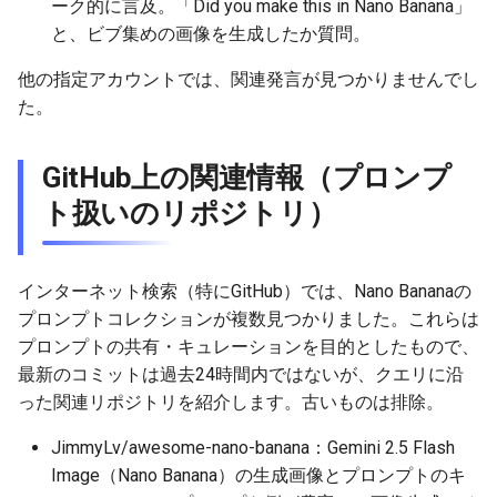
ーク的に言及。「Did you make this in Nano Banana」
と、ビブ集めの画像を生成したか質問。
2026-05-12
2026-05-15
2025-10-30
2026-05-15
2025-10-30
2026-05-11
2025-10-30
他の指定アカウントでは、関連発言が見つかりませんでし
2026-05-11
2026-05-14
2025-10-29
2026-05-14
2025-10-29
2026-05-10
2025-10-29
た。
2026-05-10
2026-05-13
2025-10-28
2026-05-13
2025-10-28
2026-05-09
2025-10-28
GitHub上の関連情報（プロンプ
2026-05-09
2026-05-12
2025-10-27
2026-05-12
2025-10-27
2026-05-08
2025-10-27
ト扱いのリポジトリ）
2026-05-08
2026-05-11
2025-10-26
2026-05-11
2025-10-26
2026-05-07
2025-10-26
インターネット検索（特にGitHub）では、Nano Bananaの
2026-05-07
2026-05-10
2025-10-25
2026-05-10
2025-10-25
2026-05-06
2025-10-25
プロンプトコレクションが複数見つかりました。これらは
プロンプトの共有・キュレーションを目的としたもので、
2026-05-06
2026-05-09
2025-10-24
2026-05-09
2025-10-24
2026-05-05
2025-10-24
最新のコミットは過去24時間内ではないが、クエリに沿
った関連リポジトリを紹介します。古いものは排除。
2026-05-05
2026-05-08
2025-10-23
2026-05-08
2025-10-23
2026-05-04
2025-10-23
JimmyLv/awesome-nano-banana：Gemini 2.5 Flash
Image（Nano Banana）の生成画像とプロンプトのキ
2026-05-04
2026-05-07
2025-10-22
2026-05-07
2025-10-22
2026-05-03
2025-10-22