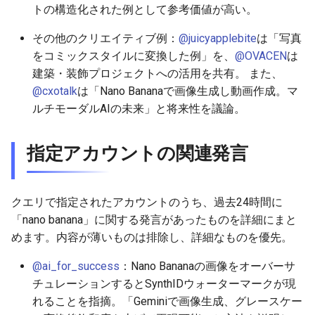
2026-06-09
2026-06-12
2025-11-27
2026-06-12
2025-11-27
2026-06-10
2025-11-27
2026-06-12
2026-06-06
トの構造化された例として参考価値が高い。
その他のクリエイティブ例：
@juicyapplebite
は「写真
2026-06-08
2026-06-11
2025-11-26
2026-06-11
2025-11-26
2026-06-09
2025-11-26
2026-06-11
2026-06-05
をコミックスタイルに変換した例」を、
@OVACEN
は
建築・装飾プロジェクトへの活用を共有。 また、
2026-06-07
2026-06-10
2025-11-25
2026-06-10
2025-11-25
2026-06-07
2025-11-25
2026-06-10
2026-06-04
@cxotalk
は「Nano Bananaで画像生成し動画作成。マ
ルチモーダルAIの未来」と将来性を議論。
2026-06-06
2026-06-09
2025-11-24
2026-06-09
2025-11-24
2026-06-06
2025-11-24
2026-06-09
2026-06-03
2026-06-05
2026-06-08
2025-11-23
2026-06-08
2025-11-23
2026-06-05
2025-11-23
2026-06-08
2026-06-02
指定アカウントの関連発言
2026-06-04
2026-06-07
2025-11-22
2026-06-07
2025-11-22
2026-06-04
2025-11-22
2026-06-07
2026-06-01
クエリで指定されたアカウントのうち、過去24時間に
2026-06-03
2026-06-06
2025-11-21
2026-06-06
2025-11-21
2026-06-03
2025-11-21
2026-06-06
2026-05-31
「nano banana」に関する発言があったものを詳細にまと
めます。内容が薄いものは排除し、詳細なものを優先。
2026-06-02
2026-06-05
2025-11-20
2026-06-05
2025-11-20
2026-06-02
2025-11-20
2026-06-05
2026-05-30
@ai_for_success
：Nano Bananaの画像をオーバーサ
2026-06-01
2026-06-04
2025-11-19
2026-06-04
2025-11-19
2026-05-31
2025-11-19
2026-06-04
チュレーションするとSynthIDウォーターマークが現
れることを指摘。「Geminiで画像生成、グレースケー