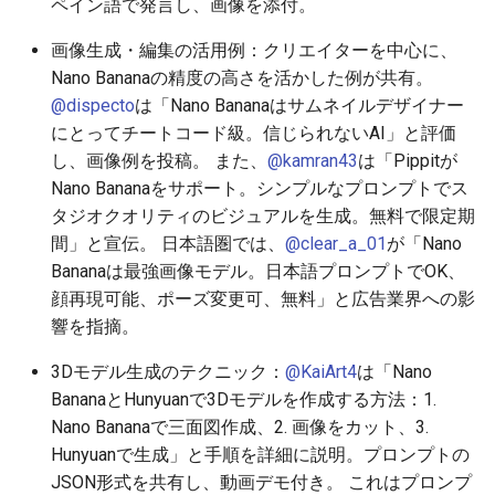
ペイン語で発言し、画像を添付。
2026-06-19
2026-06-21
2025-12-06
2026-06-21
2025-12-06
2026-01-18
2026-01-18
2026-01-18
2026-01-13
2026-06-19
2025-12-06
2026-01-18
2026-06-21
2026-06-16
画像生成・編集の活用例：クリエイターを中心に、
2026-06-18
2026-06-20
2025-12-05
2026-06-20
2025-12-05
2026-01-11
2026-01-11
2026-01-11
2026-06-18
2025-12-05
2026-01-11
2026-06-20
2026-06-15
Nano Bananaの精度の高さを活かした例が共有。
@dispecto
は「Nano Bananaはサムネイルデザイナー
2026-06-17
2026-06-19
2025-12-04
2026-06-19
2025-12-04
2026-01-04
2026-01-04
2026-01-04
2026-06-17
2025-12-04
2026-01-04
2026-06-19
2026-06-14
にとってチートコード級。信じられないAI」と評価
し、画像例を投稿。 また、
@kamran43
は「Pippitが
2026-06-16
2026-06-18
2025-12-03
2026-06-18
2025-12-03
2026-06-16
2025-12-03
2026-06-18
2026-06-13
Nano Bananaをサポート。シンプルなプロンプトでス
タジオクオリティのビジュアルを生成。無料で限定期
2026-06-14
2026-06-17
2025-12-02
2026-06-17
2025-12-02
2026-06-15
2025-12-02
2026-06-17
2026-06-11
間」と宣伝。 日本語圏では、
@clear_a_01
が「Nano
Bananaは最強画像モデル。日本語プロンプトでOK、
2026-06-13
2026-06-16
2025-12-01
2026-06-16
2025-12-01
2026-06-14
2025-12-01
2026-06-16
2026-06-10
顔再現可能、ポーズ変更可、無料」と広告業界への影
響を指摘。
2026-06-12
2026-06-15
2025-11-30
2026-06-15
2025-11-30
2026-06-13
2025-11-30
2026-06-15
2026-06-09
3Dモデル生成のテクニック：
@KaiArt4
は「Nano
2026-06-11
2026-06-14
2025-11-29
2026-06-14
2025-11-29
2026-06-12
2025-11-29
2026-06-14
2026-06-08
BananaとHunyuanで3Dモデルを作成する方法：1.
Nano Bananaで三面図作成、2. 画像をカット、3.
2026-06-10
2026-06-13
2025-11-28
2026-06-13
2025-11-28
2026-06-11
2025-11-28
2026-06-13
2026-06-07
Hunyuanで生成」と手順を詳細に説明。プロンプトの
JSON形式を共有し、動画デモ付き。 これはプロンプ