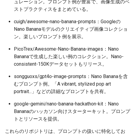
ュレーション。プロンプト例が豊富で、画像生成のベ
ストプラクティスをまとめている。
2026-05-03
2026-05-06
2025-10-21
2026-05-06
2025-10-21
2026-05-02
2025-10-21
cuigh/awesome-nano-banana-prompts：Googleの
2026-05-02
2026-05-05
2025-10-20
2026-05-05
2025-10-20
2026-05-01
2025-10-20
Nano Bananaモデルのクリエイティブ画像コレクショ
ン。楽しいプロンプト例を展示。
2026-05-01
2026-05-04
2025-10-19
2026-05-04
2025-10-19
2026-04-30
2025-10-19
PicoTrex/Awesome-Nano-Banana-images：Nano
2026-04-30
2026-05-03
2025-10-18
2026-05-03
2025-10-18
2026-04-29
2025-10-18
Bananaで生成した楽しい例のコレクション。Nano-
consistent-150Kデータセットもリリース。
2026-04-29
2026-05-02
2025-10-17
2026-05-02
2025-10-17
2026-04-28
2025-10-17
songguoxs/gpt4o-image-prompts：Nano Bananaを含
2026-04-28
2026-05-01
2025-10-16
2026-05-01
2025-10-16
2026-04-27
2025-10-16
むプロンプト例。「A vibrant, stylized pop art
portrait...」などの詳細なプロンプトを共有。
2026-04-27
2026-04-30
2025-10-15
2026-04-30
2025-10-15
2026-04-26
2025-10-15
google-gemini/nano-banana-hackathon-kit：Nano
Bananaのハッカソン向けスターターキット。プロンプ
2026-04-26
2026-04-29
2025-10-14
2026-04-29
2025-10-14
2026-04-25
2025-10-14
トとリソースを提供。
2026-04-25
2026-04-28
2025-10-13
2026-04-28
2025-10-13
2026-04-24
2025-10-13
これらのリポジトリは、プロンプトの扱いに特化してお