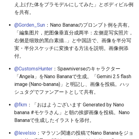
え上げた体をプラモデルにしてみた」とボディビル例
を共有。
2026-05-21
2026-05-24
2025-11-08
2026-05-24
2025-11-08
2026-05-20
2025-11-08
2026-05-24
@Gorden_Sun
：Nano Bananaのプロンプト例を共有。
2026-05-20
2026-05-23
2025-11-07
2026-05-23
2025-11-07
2026-05-19
2025-11-07
2026-05-23
「編集图片，把图像垂直分成两半：左侧是写实照片，
右侧是细致的黑白素描...」と中国語で、画像を半分写
2026-05-19
2026-05-22
2025-11-06
2026-05-22
2025-11-06
2026-05-18
2025-11-06
2026-05-22
実・半分スケッチに変換する方法を説明。画像例添
付。
2026-05-18
2026-05-21
2025-11-05
2026-05-21
2025-11-05
2026-05-17
2025-11-05
2026-05-21
@CustomsHunter
：Spawniverseのキャラクター
2026-05-17
2026-05-20
2025-11-04
2026-05-20
2025-11-04
2026-05-16
2025-11-04
2026-05-20
「Angela」をNano Bananaで生成。「Gemini 2.5 flash
image (Nano-banana)」と明記し、画像を投稿。ハッ
2026-05-16
2026-05-19
2025-11-03
2026-05-19
2025-11-03
2026-05-15
2025-11-03
2026-05-18
シュタグでファンアートとして共有。
@fkm
：「おはようございます Generated by Nano
2026-05-15
2026-05-18
2025-11-02
2026-05-18
2025-11-02
2026-05-14
2025-11-02
banana #モケラさん」と朝の挨拶画像を投稿。Nano
2026-05-14
2026-05-17
2025-11-01
2026-05-17
2025-11-01
2026-05-13
2025-11-01
Bananaで生成したイラストを添付。
@levelsio
：マラソン関連の投稿でNano Bananaをジョ
2026-05-13
2026-05-16
2025-10-31
2026-05-16
2025-10-31
2026-05-12
2025-10-31