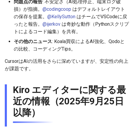
2026-06-03
2025-11-18
2026-06-03
2025-11-18
2026-05-31
2025-11-18
2026-05-30
2025-11-18
2026-06-03
問題点の報告
: 不安定さ（AI処理停止、端末ログ破
損）が指摘。
@codingcoop
はデフォルトレイアウト
2026-06-02
2025-11-17
2026-06-02
2025-11-17
2026-05-30
2025-11-17
2026-05-29
2025-11-17
2026-06-02
の保存を提案。
@KellySutton
はチームでVSCodeに戻
ったと報告。
@ijerkov
は奇妙な動作（Pythonスクリプ
2026-06-01
2025-11-16
2026-06-01
2025-11-16
2026-05-29
2025-11-16
2026-05-28
2025-11-16
2026-06-01
トによるコード編集）を共有。
その他のニュース
: Koala買収によるAI強化、Qodoと
2026-05-31
2025-11-15
2026-05-31
2025-11-15
2026-05-28
2025-11-15
2026-05-27
2025-11-15
2026-05-31
の比較、コーディングTips。
2026-05-30
2025-11-14
2026-05-30
2025-11-14
2026-05-27
2025-11-14
2026-05-26
2025-11-14
2026-05-30
CursorはAIの活用をさらに深めていますが、安定性の向上
が課題です。
2026-05-29
2025-11-13
2026-05-29
2025-11-13
2026-05-26
2025-11-13
2026-05-25
2025-11-13
2026-05-29
Kiro エディターに関する最
2026-05-28
2025-11-12
2026-05-28
2025-11-12
2026-05-25
2025-11-12
2026-05-24
2025-11-12
2026-05-28
近の情報（2025年9月25日
2026-05-27
2025-11-11
2026-05-27
2025-11-11
2026-05-24
2025-11-11
2026-05-23
2025-11-11
2026-05-27
以降）
2026-05-26
2025-11-10
2026-05-26
2025-11-10
2026-05-23
2025-11-10
2026-05-22
2025-11-10
2026-05-26
2026-05-25
2025-11-09
2026-05-25
2025-11-09
2026-05-22
2025-11-09
2026-05-21
2025-11-09
2026-05-25