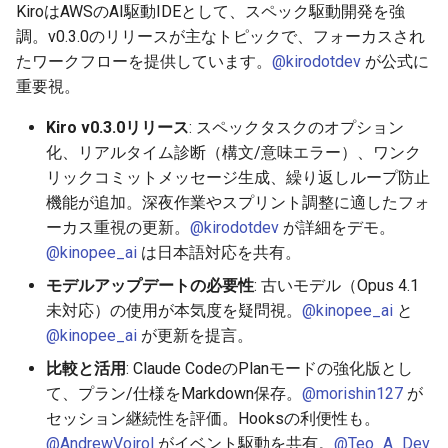
KiroはAWSのAI駆動IDEとして、スペック駆動開発を強
調。v0.3.0のリリースが主なトピックで、フォーカスされ
2026-05-24
2025-11-08
2026-05-24
2025-11-08
2026-05-21
2025-11-08
2026-05-20
2025-11-08
2026-05-24
たワークフローを提供しています。
@kirodotdev
が公式に
重要視。
2026-05-23
2025-11-07
2026-05-23
2025-11-07
2026-05-20
2025-11-07
2026-05-19
2025-11-07
2026-05-23
Kiro v0.3.0リリース
: スペックタスクのオプション
2026-05-22
2025-11-06
2026-05-22
2025-11-06
2026-05-19
2025-11-06
2026-05-18
2025-11-06
2026-05-22
化、リアルタイム診断（構文/意味エラー）、ワンク
リックコミットメッセージ生成、繰り返しループ防止
2026-05-21
2025-11-05
2026-05-21
2025-11-05
2026-05-18
2025-11-05
2026-05-17
2025-11-05
2026-05-21
機能が追加。深夜作業やスプリント調整に適したフォ
ーカス重視の更新。
@kirodotdev
が詳細をデモ。
2026-05-20
2025-11-04
2026-05-20
2025-11-04
2026-05-17
2025-11-04
2026-05-16
2025-11-04
2026-05-20
@kinopee_ai
は日本語対応を共有。
モデルアップデートの必要性
: 古いモデル（Opus 4.1
2026-05-19
2025-11-03
2026-05-19
2025-11-03
2026-05-16
2025-11-03
2026-05-15
2025-11-03
2026-05-18
未対応）の使用が本気度を疑問視。
@kinopee_ai
と
@kinopee_ai
が更新を提言。
2026-05-18
2025-11-02
2026-05-18
2025-11-02
2026-05-15
2025-11-02
2026-05-14
2025-11-02
比較と活用
: Claude CodeのPlanモードの強化版とし
2026-05-17
2025-11-01
2026-05-17
2025-11-01
2026-05-14
2025-11-01
2026-05-13
2025-11-01
て、プラン/仕様をMarkdown保存。
@morishin127
が
セッション継続性を評価。Hooksの利便性も。
2026-05-16
2025-10-31
2026-05-16
2025-10-31
2026-05-13
2025-10-31
2026-05-12
2025-10-31
@AndrewVoirol
がイベント駆動を共有。
@Teo_A_Dev