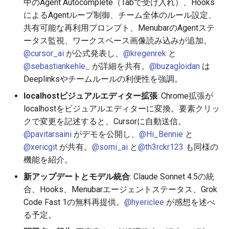
中のAgent Autocomplete（Tabで受け入れ）、Hooks
2026-06-12
2025-11-27
2026-06-12
2025-11-27
2026-06-09
2025-11-27
2026-06-10
2025-11-27
2026-06-12
2026-06-06
によるAgentループ制御、チーム全体のルール設定、
共有可能な再利用プロンプト、MenubarのAgentステ
2026-06-11
2025-11-26
2026-06-11
2025-11-26
2026-06-08
2025-11-26
2026-06-09
2025-11-26
2026-06-11
2026-06-05
ータス監視、ワークスペース画像読み込みが追加。
@cursor_ai
が公式発表し、
@kregenrek
と
2026-06-10
2025-11-25
2026-06-10
2025-11-25
2026-06-07
2025-11-25
2026-06-07
2025-11-25
2026-06-10
2026-06-04
@sebastiankehle_
が詳細を共有。
@buzagloidan
は
Deeplinksやチームルールの利便性を強調。
2026-06-09
2025-11-24
2026-06-09
2025-11-24
2026-06-06
2025-11-24
2026-06-06
2025-11-24
2026-06-09
2026-06-03
localhostビジュアルエディター拡張
: Chrome拡張が
2026-06-08
2025-11-23
2026-06-08
2025-11-23
2026-06-05
2025-11-23
2026-06-05
2025-11-23
2026-06-08
2026-06-02
localhostをビジュアルエディターに変換。要素クリッ
クで変更を記述すると、Cursorに自動送信。
2026-06-07
2025-11-22
2026-06-07
2025-11-22
2026-06-04
2025-11-22
2026-06-04
2025-11-22
2026-06-07
2026-06-01
@pavitarsaini
がデモを公開し、
@Hi_Bennie
と
@xericgit
が共有。
@somi_ai
と
@th3rckr123
も同様の
2026-06-06
2025-11-21
2026-06-06
2025-11-21
2026-06-03
2025-11-21
2026-06-03
2025-11-21
2026-06-06
2026-05-31
機能を紹介。
新アップデートとモデル統合
: Claude Sonnet 4.5の統
2026-06-05
2025-11-20
2026-06-05
2025-11-20
2026-06-02
2025-11-20
2026-06-02
2025-11-20
2026-06-05
2026-05-30
合、Hooks、Menubarエージェントステータス、Grok
Code Fast 1の無料再提供。
@hyericlee
が感想を述べ
2026-06-04
2025-11-19
2026-06-04
2025-11-19
2026-06-01
2025-11-19
2026-05-31
2025-11-19
2026-06-04
る予定。