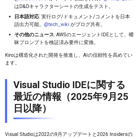
はD&Dキャラクターシートの生成をテスト。
2026-05-15
2025-10-30
2026-05-15
2025-10-30
2026-05-12
2025-10-30
2026-05-11
2025-10-30
日本語対応
: 実行ログ/ドキュメント/コメントを日本
語出力可能。
@tech_wiki
がブログ共有。
2026-05-14
2025-10-29
2026-05-14
2025-10-29
2026-05-11
2025-10-29
2026-05-10
2025-10-29
その他のニュース
: AWSのエージェントIDEとして、曖
2026-05-13
2025-10-28
2026-05-13
2025-10-28
2026-05-10
2025-10-28
2026-05-09
2025-10-28
昧プロンプトを検証済み要件に変換。
Kiroは構造化された開発を推進し、AIの信頼性を高めてい
2026-05-12
2025-10-27
2026-05-12
2025-10-27
2026-05-09
2025-10-27
2026-05-08
2025-10-27
ます。
2026-05-11
2025-10-26
2026-05-11
2025-10-26
2026-05-08
2025-10-26
2026-05-07
2025-10-26
Visual Studio IDEに関する
2026-05-10
2025-10-25
2026-05-10
2025-10-25
2026-05-07
2025-10-25
2026-05-06
2025-10-25
最近の情報（2025年9月25
2026-05-09
2025-10-24
2026-05-09
2025-10-24
2026-05-06
2025-10-24
2026-05-05
2025-10-24
日以降）
2026-05-08
2025-10-23
2026-05-08
2025-10-23
2026-05-05
2025-10-23
2026-05-04
2025-10-23
2026-05-07
2025-10-22
2026-05-07
2025-10-22
2026-05-04
2025-10-22
2026-05-03
2025-10-22
Visual Studioは2022の9月アップデートと2026 Insidersの