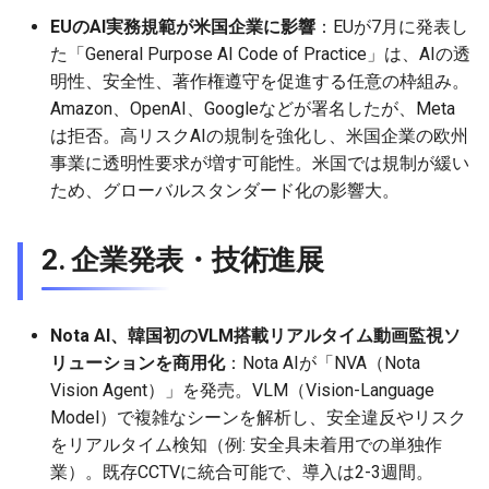
2026-07-01
2026-07-01
2025-12-15
2026-03-22
2025-09-24
2026-03-22
2026-03-22
2026-06-30
2025-12-15
2026-03-22
2026-03-15
2026-06-30
2025-12-15
2026-03-22
2026-06-30
2026-06-28
EUのAI実務規範が米国企業に影響
：EUが7月に発表し
た「General Purpose AI Code of Practice」は、AIの透
2026-06-30
2026-06-30
2025-12-14
2026-03-15
2025-09-21
2026-03-15
2026-03-15
2026-06-29
2025-12-14
2026-03-15
2026-03-08
2026-06-28
2025-12-14
2026-03-15
2026-06-29
2026-06-25
明性、安全性、著作権遵守を促進する任意の枠組み。
Amazon、OpenAI、Googleなどが署名したが、Meta
2026-06-29
2026-06-29
2025-12-13
2026-03-08
2025-09-19
2026-03-08
2026-03-08
2026-06-28
2025-12-13
2026-03-08
2026-03-01
2026-06-26
2025-12-13
2026-03-08
2026-06-28
2026-06-24
は拒否。高リスクAIの規制を強化し、米国企業の欧州
事業に透明性要求が増す可能性。米国では規制が緩い
2026-06-28
2026-06-28
2025-12-12
2026-03-01
2026-03-01
2026-03-01
2026-06-26
2025-12-12
2026-03-01
2026-02-22
2026-06-25
2025-12-12
2026-03-01
2026-06-27
2026-06-23
ため、グローバルスタンダード化の影響大。
2026-06-26
2026-06-26
2025-12-11
2026-02-22
2026-02-22
2026-02-22
2026-06-25
2025-12-11
2026-02-22
2026-02-15
2026-06-24
2025-12-11
2026-02-22
2026-06-26
2026-06-22
2. 企業発表・技術進展
2026-06-25
2026-06-25
2025-12-10
2026-02-15
2026-02-15
2026-02-15
2026-06-24
2025-12-10
2026-02-15
2026-02-08
2026-06-23
2025-12-10
2026-02-15
2026-06-25
2026-06-21
Nota AI、韓国初のVLM搭載リアルタイム動画監視ソ
2026-06-24
2026-06-24
2025-12-09
2026-02-08
2026-02-08
2026-02-08
2026-06-23
2025-12-09
2026-02-08
2026-02-01
2026-06-22
2025-12-09
2026-02-08
2026-06-24
2026-06-20
リューションを商用化
：Nota AIが「NVA（Nota
Vision Agent）」を発売。VLM（Vision-Language
2026-06-23
2026-06-23
2025-12-08
2026-02-01
2026-02-05
2026-02-01
2026-06-21
2025-12-08
2026-02-01
2026-01-25
2026-06-21
2025-12-08
2026-02-01
2026-06-23
2026-06-18
Model）で複雑なシーンを解析し、安全違反やリスク
をリアルタイム検知（例: 安全具未着用での単独作
2026-06-22
2026-06-22
2025-12-07
2026-01-25
2026-01-25
2026-06-20
2025-12-07
2026-01-25
2026-01-18
2026-06-20
2025-12-07
2026-01-25
2026-06-22
2026-06-17
業）。既存CCTVに統合可能で、導入は2-3週間。