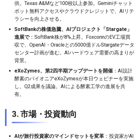
2026-06-12
2026-06-12
2025-11-27
2026-06-09
2025-11-27
2026-06-10
2025-11-27
2026-06-12
2026-06-06
供。Texas A&Mなど100校以上参加。Geminiチャット
ボット無料アクセスやクラウドクレジットで、AIリテ
2026-06-11
2026-06-11
2025-11-26
2026-06-08
2025-11-26
2026-06-09
2025-11-26
2026-06-11
2026-06-05
ラシーを向上させる。
SoftBankの株価急騰、AIプロジェクト「Stargate」
2026-06-10
2026-06-10
2025-11-25
2026-06-07
2025-11-25
2026-06-07
2025-11-25
2026-06-10
2026-06-04
進展で
：SoftBank株が8%上昇。FoxconnのEV工場買
収で、OpenAI・Oracleとの5000億ドルStargateデータ
2026-06-09
2026-06-09
2025-11-24
2026-06-06
2025-11-24
2026-06-06
2025-11-24
2026-06-09
2026-06-03
センター計画が進む。AIハードウェア需要の高まりが
背景。
2026-06-08
2026-06-08
2025-11-23
2026-06-05
2025-11-23
2026-06-05
2025-11-23
2026-06-08
2026-06-02
eXoZymes、第2四半期アップデートを開催
：AI設計
酵素のパイオニアeXoZymesが本日ウェビナーを実施
2026-06-07
2026-06-07
2025-11-22
2026-06-04
2025-11-22
2026-06-04
2025-11-22
2026-06-07
2026-06-01
し、Q2成果を議論。AIによる酵素工学の進展を共
有。
2026-06-06
2026-06-06
2025-11-21
2026-06-03
2025-11-21
2026-06-03
2025-11-21
2026-06-06
2026-05-31
2026-06-05
2026-06-05
2025-11-20
2026-06-02
2025-11-20
2026-06-02
2025-11-20
2026-06-05
2026-05-30
3. 市場・投資動向
2026-06-04
2026-06-04
2025-11-19
2026-06-01
2025-11-19
2026-05-31
2025-11-19
2026-06-04
AIが旅行投資家のマインドセットを変革
：投資家がAI