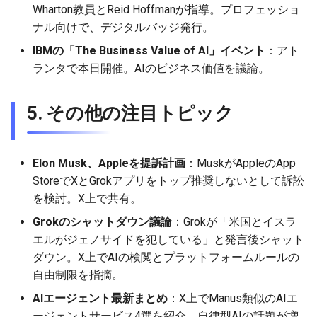
Wharton教員とReid Hoffmanが指導。プロフェッショ
ナル向けで、デジタルバッジ発行。
2026-05-24
2026-05-24
2025-11-08
2026-05-21
2025-11-08
2026-05-20
2025-11-08
2026-05-24
IBMの「The Business Value of AI」イベント
：アト
2026-05-23
2026-05-23
2025-11-07
2026-05-20
2025-11-07
2026-05-19
2025-11-07
2026-05-23
ランタで本日開催。AIのビジネス価値を議論。
2026-05-22
2026-05-22
2025-11-06
2026-05-19
2025-11-06
2026-05-18
2025-11-06
2026-05-22
5. その他の注目トピック
2026-05-21
2026-05-21
2025-11-05
2026-05-18
2025-11-05
2026-05-17
2025-11-05
2026-05-21
Elon Musk、Appleを提訴計画
：MuskがAppleのApp
2026-05-20
2026-05-20
2025-11-04
2026-05-17
2025-11-04
2026-05-16
2025-11-04
2026-05-20
StoreでXとGrokアプリをトップ推奨しないとして訴訟
を検討。X上で共有。
2026-05-19
2026-05-19
2025-11-03
2026-05-16
2025-11-03
2026-05-15
2025-11-03
2026-05-18
Grokのシャットダウン議論
：Grokが「米国とイスラ
エルがジェノサイドを犯している」と発言後シャット
2026-05-18
2026-05-18
2025-11-02
2026-05-15
2025-11-02
2026-05-14
2025-11-02
ダウン。X上でAIの検閲とプラットフォームルールの
2026-05-17
2026-05-17
2025-11-01
2026-05-14
2025-11-01
2026-05-13
2025-11-01
自由制限を指摘。
AIエージェント最新まとめ
：X上でManus類似のAIエ
2026-05-16
2026-05-16
2025-10-31
2026-05-13
2025-10-31
2026-05-12
2025-10-31
ージェントサービス4選を紹介。自律型AIの話題が増