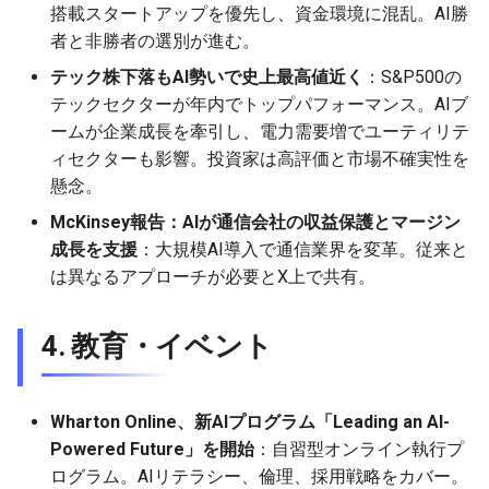
2026-06-03
2026-06-03
2025-11-18
2026-05-31
2025-11-18
2026-05-30
2025-11-18
2026-06-03
搭載スタートアップを優先し、資金環境に混乱。AI勝
者と非勝者の選別が進む。
2026-06-02
2026-06-02
2025-11-17
2026-05-30
2025-11-17
2026-05-29
2025-11-17
2026-06-02
テック株下落もAI勢いで史上最高値近く
：S&P500の
テックセクターが年内でトップパフォーマンス。AIブ
2026-06-01
2026-06-01
2025-11-16
2026-05-29
2025-11-16
2026-05-28
2025-11-16
2026-06-01
ームが企業成長を牽引し、電力需要増でユーティリテ
ィセクターも影響。投資家は高評価と市場不確実性を
2026-05-31
2026-05-31
2025-11-15
2026-05-28
2025-11-15
2026-05-27
2025-11-15
2026-05-31
懸念。
2026-05-30
2026-05-30
2025-11-14
2026-05-27
2025-11-14
2026-05-26
2025-11-14
2026-05-30
McKinsey報告：AIが通信会社の収益保護とマージン
成長を支援
：大規模AI導入で通信業界を変革。従来と
2026-05-29
2026-05-29
2025-11-13
2026-05-26
2025-11-13
2026-05-25
2025-11-13
2026-05-29
は異なるアプローチが必要とX上で共有。
2026-05-28
2026-05-28
2025-11-12
2026-05-25
2025-11-12
2026-05-24
2025-11-12
2026-05-28
4. 教育・イベント
2026-05-27
2026-05-27
2025-11-11
2026-05-24
2025-11-11
2026-05-23
2025-11-11
2026-05-27
Wharton Online、新AIプログラム「Leading an AI-
2026-05-26
2026-05-26
2025-11-10
2026-05-23
2025-11-10
2026-05-22
2025-11-10
2026-05-26
Powered Future」を開始
：自習型オンライン執行プ
ログラム。AIリテラシー、倫理、採用戦略をカバー。
2026-05-25
2026-05-25
2025-11-09
2026-05-22
2025-11-09
2026-05-21
2025-11-09
2026-05-25