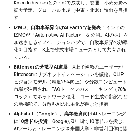
Kolon IndustriesとのPoCで成功し、交通・小売分野へ
2026-06-21
2026-06-21
2025-12-06
2026-01-18
2026-01-18
2026-06-19
2025-12-06
2026-01-18
2026-01-13
2026-06-19
2025-12-06
2026-01-18
2026-06-21
2026-06-16
拡大予定。グローバル市場（中東・北米）進出を目指
す。
2026-06-20
2026-06-20
2025-12-05
2026-01-11
2026-01-11
2026-06-18
2025-12-05
2026-01-11
2026-06-18
2025-12-05
2026-01-11
2026-06-20
2026-06-15
IZMO、自動車業界向けAI Factoryを発表
：インドの
2026-06-19
2026-06-19
2025-12-04
2026-01-04
2026-01-04
2026-06-17
2025-12-04
2026-01-04
2026-06-17
2025-12-04
2026-01-04
2026-06-19
2026-06-14
IZMOが「Automotive AI Factory」を公開。AIの採用を
加速させるイノベーションハブで、自動車業界の効率
2026-06-18
2026-06-18
2025-12-03
2026-06-16
2025-12-03
2026-06-16
2025-12-03
2026-06-18
2026-06-13
化を目指す。X上で株式市場ニュースとして共有され
ている。
2026-06-17
2026-06-17
2025-12-02
2026-06-14
2025-12-02
2026-06-15
2025-12-02
2026-06-17
2026-06-11
Bittensorの分散型AI進展
：X上で複数のユーザーが
Bittensorのサブネットイノベーションを議論。CLIP
2026-06-16
2026-06-16
2025-12-01
2026-06-13
2025-12-01
2026-06-14
2025-12-01
2026-06-16
2026-06-10
ビジョンモデル（精度25%向上）や分散コンピュート
市場が注目され、TAOトークンのステーキング（70%
2026-06-15
2026-06-15
2025-11-30
2026-06-12
2025-11-30
2026-06-13
2025-11-30
2026-06-15
2026-06-09
ロック）でネットワーク強化。コード生成や翻訳など
の新機能で、分散型AIの民主化が進むと指摘。
2026-06-14
2026-06-14
2025-11-29
2026-06-11
2025-11-29
2026-06-12
2025-11-29
2026-06-14
2026-06-08
Alphabet（Google）、高等教育向けAIトレーニング
2026-06-13
2026-06-13
2025-11-28
2026-06-10
2025-11-28
2026-06-11
2025-11-28
2026-06-13
2026-06-07
に10億ドル投資
：Googleが3年間で10億ドルを投じ、
AIツールとトレーニングを米国大学・非営利団体に提