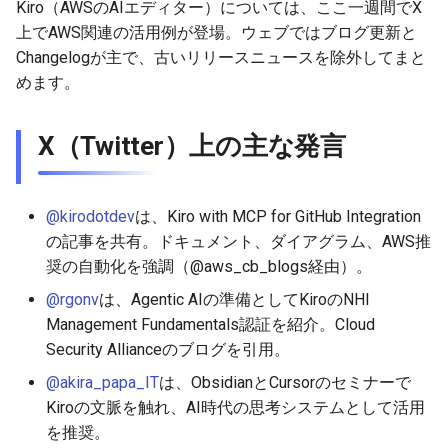
Kiro（AWSのAIエディター）については、ここ一週間でX
上でAWS関連の活用例が登場。ウェブではブログ更新と
2026-05-24
2025-11-08
2026-05-24
2025-11-08
2026-05-21
2025-11-08
2026-05-20
2025-11-08
2026-05-24
Changelogが主で、古いリリースニュースを除外してまと
めます。
2026-05-23
2025-11-07
2026-05-23
2025-11-07
2026-05-20
2025-11-07
2026-05-19
2025-11-07
2026-05-23
X（Twitter）上の主な発言
2026-05-22
2025-11-06
2026-05-22
2025-11-06
2026-05-19
2025-11-06
2026-05-18
2025-11-06
2026-05-22
2026-05-21
2025-11-05
2026-05-21
2025-11-05
2026-05-18
2025-11-05
2026-05-17
2025-11-05
2026-05-21
@kirodotdev
は、Kiro with MCP for GitHub Integration
2026-05-20
2025-11-04
2026-05-20
2025-11-04
2026-05-17
2025-11-04
2026-05-16
2025-11-04
2026-05-20
の記事を共有。ドキュメント、ダイアグラム、AWS推
奨の自動化を強調（@aws_cb_blogs経由）。
2026-05-19
2025-11-03
2026-05-19
2025-11-03
2026-05-16
2025-11-03
2026-05-15
2025-11-03
2026-05-18
@rgonv
は、Agentic AIの準備としてKiroのNHI
Management Fundamentals認証を紹介。Cloud
2026-05-18
2025-11-02
2026-05-18
2025-11-02
2026-05-15
2025-11-02
2026-05-14
2025-11-02
Security Allianceのブログを引用。
@akira_papa_IT
は、ObsidianとCursorのセミナーで
2026-05-17
2025-11-01
2026-05-17
2025-11-01
2026-05-14
2025-11-01
2026-05-13
2025-11-01
Kiroの文脈を触れ、AI時代の思考システムとして活用
を推奨。
2026-05-16
2025-10-31
2026-05-16
2025-10-31
2026-05-13
2025-10-31
2026-05-12
2025-10-31