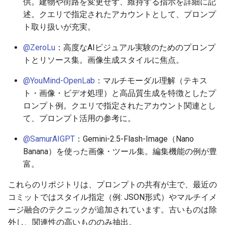
供。建物や街路を変更せず、維持する指示を詳細に記
述。クエリで指定されたアカウントとして、プロンプ
2026-05-03
2026-05-06
2025-10-21
2026-05-06
2025-10-21
2026-05-02
2025-10-21
ト取り扱いが充実。
2026-05-02
2026-05-05
2025-10-20
2026-05-05
2025-10-20
2026-05-01
2025-10-20
@ZeroLu
：高度なAIビジュアル実験のためのプロンプ
トとリソース集。画像生成スタイルに焦点。
2026-05-01
2026-05-04
2025-10-19
2026-05-04
2025-10-19
2026-04-30
2025-10-19
@YouMind-OpenLab
：マルチモーダル理解（テキス
2026-04-30
2026-05-03
2025-10-18
2026-05-03
2025-10-18
2026-04-29
2025-10-18
ト・画像・ビデオ処理）と高品質生成を特徴としたプ
ロンプト例。クエリで指定されたアカウント関連とし
2026-04-29
2026-05-02
2025-10-17
2026-05-02
2025-10-17
2026-04-28
2025-10-17
て、プロンプト活用の参考に。
2026-04-28
2026-05-01
2025-10-16
2026-05-01
2025-10-16
2026-04-27
2025-10-16
@SamurAIGPT
：Gemini-2.5-Flash-Image（Nano
Banana）を使った画像・ツール集。編集機能の例が豊
2026-04-27
2026-04-30
2025-10-15
2026-04-30
2025-10-15
2026-04-26
2025-10-15
富。
これらのリポジトリは、プロンプトの共有が主で、最近の
2026-04-26
2026-04-29
2025-10-14
2026-04-29
2025-10-14
2026-04-25
2025-10-14
コミットではスタイル指定（例: JSON形式）やマルチイメ
ージ融合のテクニックが追加されています。古いものは除
2026-04-25
2026-04-28
2025-10-13
2026-04-28
2025-10-13
2026-04-24
2025-10-13
外し、関連性の高いもののみ抽出。