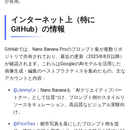
が有用。
2026-05-12
2026-05-15
2025-10-30
2026-05-15
2025-10-30
2026-05-11
2025-10-30
インターネット上（特に
2026-05-11
2026-05-14
2025-10-29
2026-05-14
2025-10-29
2026-05-10
2025-10-29
GitHub）の情報
2026-05-10
2026-05-13
2025-10-28
2026-05-13
2025-10-28
2026-05-09
2025-10-28
GitHubでは、Nano Banana Proのプロンプト集が複数リポ
2026-05-09
2026-05-12
2025-10-27
2026-05-12
2025-10-27
2026-05-08
2025-10-27
ジトリで共有されており、最近の更新（2025年8月以降）
が確認されます。これらはGoogleのAIモデルを活用した
2026-05-08
2026-05-11
2025-10-26
2026-05-11
2025-10-26
2026-05-07
2025-10-26
画像生成・編集のベストプラクティスを集めたもの。主な
アカウントと内容：
2026-05-07
2026-05-10
2025-10-25
2026-05-10
2025-10-25
2026-05-06
2025-10-25
@JimmyLv
：Nano Bananaを「AIクリエイティブパー
2026-05-06
2026-05-09
2025-10-24
2026-05-09
2025-10-24
2026-05-05
2025-10-24
トナー」として位置づけ、プロンプト例やスタイルリ
ソースをキュレーション。高品質なビジュアル実験向
2026-05-05
2026-05-08
2025-10-23
2026-05-08
2025-10-23
2026-05-04
2025-10-23
け。
@PicoTrex
：都市写真を基にしたプロンプト例を提
2026-05-04
2026-05-07
2025-10-22
2026-05-07
2025-10-22
2026-05-03
2025-10-22