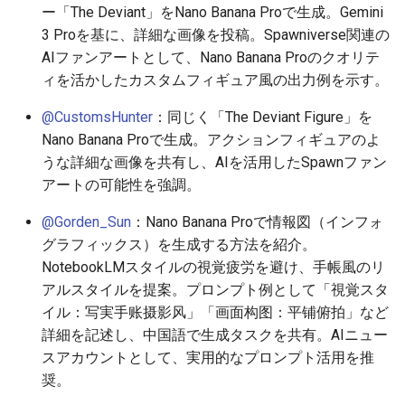
2026-06-09
2026-06-12
2025-11-27
2026-06-12
2025-11-27
2026-06-10
2025-11-27
2026-06-12
2026-06-06
ー「The Deviant」をNano Banana Proで生成。Gemini
3 Proを基に、詳細な画像を投稿。Spawniverse関連の
2026-06-08
2026-06-11
2025-11-26
2026-06-11
2025-11-26
2026-06-09
2025-11-26
2026-06-11
2026-06-05
AIファンアートとして、Nano Banana Proのクオリテ
ィを活かしたカスタムフィギュア風の出力例を示す。
2026-06-07
2026-06-10
2025-11-25
2026-06-10
2025-11-25
2026-06-07
2025-11-25
2026-06-10
2026-06-04
@CustomsHunter
：同じく「The Deviant Figure」を
Nano Banana Proで生成。アクションフィギュアのよ
2026-06-06
2026-06-09
2025-11-24
2026-06-09
2025-11-24
2026-06-06
2025-11-24
2026-06-09
2026-06-03
うな詳細な画像を共有し、AIを活用したSpawnファン
アートの可能性を強調。
2026-06-05
2026-06-08
2025-11-23
2026-06-08
2025-11-23
2026-06-05
2025-11-23
2026-06-08
2026-06-02
@Gorden_Sun
：Nano Banana Proで情報図（インフォ
2026-06-04
2026-06-07
2025-11-22
2026-06-07
2025-11-22
2026-06-04
2025-11-22
2026-06-07
2026-06-01
グラフィックス）を生成する方法を紹介。
NotebookLMスタイルの視覚疲労を避け、手帳風のリ
2026-06-03
2026-06-06
2025-11-21
2026-06-06
2025-11-21
2026-06-03
2025-11-21
2026-06-06
2026-05-31
アルスタイルを提案。プロンプト例として「視覚スタ
イル：写実手账摄影风」「画面构图：平铺俯拍」など
2026-06-02
2026-06-05
2025-11-20
2026-06-05
2025-11-20
2026-06-02
2025-11-20
2026-06-05
2026-05-30
詳細を記述し、中国語で生成タスクを共有。AIニュー
スアカウントとして、実用的なプロンプト活用を推
2026-06-01
2026-06-04
2025-11-19
2026-06-04
2025-11-19
2026-05-31
2025-11-19
2026-06-04
奨。