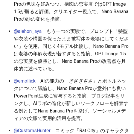
Proの色味を好みつつ、構図の忠実度ではGPT Image
2026-06-19
2026-06-21
2025-12-06
2026-06-21
2025-12-06
2026-01-18
2026-01-18
2026-01-18
2026-01-13
2026-06-19
2025-12-06
2026-01-18
2026-06-21
2026-06-16
1.5が勝ると評価。クリエイター視点で、Nano Banana
Proの顔の変化を指摘。
2026-06-18
2026-06-20
2025-12-05
2026-06-20
2025-12-05
2026-01-11
2026-01-11
2026-01-11
2026-06-18
2025-12-05
2026-01-11
2026-06-20
2026-06-15
@aiehon_aya
：もう一つの実験で、プロンプト「髪型
2026-06-17
2026-06-19
2025-12-04
2026-06-19
2025-12-04
2026-01-04
2026-01-04
2026-01-04
2026-06-17
2025-12-04
2026-01-04
2026-06-19
2026-06-14
や衣装や構図を保ったまま被写体を老婆にしてくださ
い」を使用。同じく4モデル比較し、Nano Banana Pro
2026-06-16
2026-06-18
2025-12-03
2026-06-18
2025-12-03
2026-06-16
2025-12-03
2026-06-18
2026-06-13
は老婆の年齢表現が若すぎると指摘。GPT Image 1.5
の忠実度を優勝とし、Nano Banana Proの改善点を具
2026-06-14
2026-06-17
2025-12-02
2026-06-17
2025-12-02
2026-06-15
2025-12-02
2026-06-17
2026-06-11
体的に述べている。
2026-06-13
2026-06-16
2025-12-01
2026-06-16
2025-12-01
2026-06-14
2025-12-01
2026-06-16
2026-06-10
@emollick
：AIの能力の「ぎざぎざさ」とボトルネッ
クについて議論し、Nano Banana Proが意外にも良い
2026-06-12
2026-06-15
2025-11-30
2026-06-15
2025-11-30
2026-06-13
2025-11-30
2026-06-15
2026-06-09
PowerPoint生成に寄与すると指摘。ブログ記事をリ
ンクし、AIラボの進化が新しいワークフローを解禁す
2026-06-11
2026-06-14
2025-11-29
2026-06-14
2025-11-29
2026-06-12
2025-11-29
2026-06-14
2026-06-08
る例としてNano Banana Proを挙げ、ソーシャルメデ
ィアの文脈で実用的活用を提言。
2026-06-10
2026-06-13
2025-11-28
2026-06-13
2025-11-28
2026-06-11
2025-11-28
2026-06-13
2026-06-07
@CustomsHunter
：コミック「Rat City」のキャラクタ