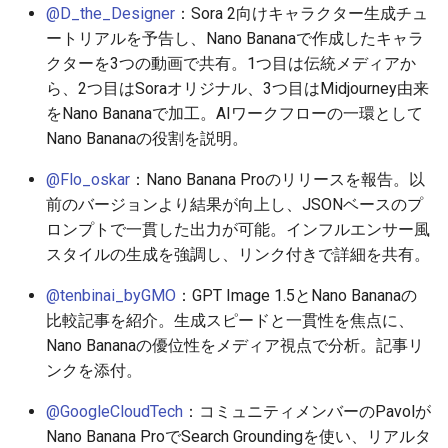
2026-05-31
2026-06-03
2025-11-18
2026-06-03
2025-11-18
2026-05-30
2025-11-18
2026-06-03
@D_the_Designer
：Sora 2向けキャラクター生成チュ
ートリアルを予告し、Nano Bananaで作成したキャラ
2026-05-30
2026-06-02
2025-11-17
2026-06-02
2025-11-17
2026-05-29
2025-11-17
2026-06-02
クターを3つの動画で共有。1つ目は伝統メディアか
ら、2つ目はSoraオリジナル、3つ目はMidjourney由来
2026-05-29
2026-06-01
2025-11-16
2026-06-01
2025-11-16
2026-05-28
2025-11-16
2026-06-01
をNano Bananaで加工。AIワークフローの一環として
Nano Bananaの役割を説明。
2026-05-28
2026-05-31
2025-11-15
2026-05-31
2025-11-15
2026-05-27
2025-11-15
2026-05-31
@Flo_oskar
：Nano Banana Proのリリースを報告。以
2026-05-27
2026-05-30
2025-11-14
2026-05-30
2025-11-14
2026-05-26
2025-11-14
2026-05-30
前のバージョンより結果が向上し、JSONベースのプ
ロンプトで一貫した出力が可能。インフルエンサー風
2026-05-26
2026-05-29
2025-11-13
2026-05-29
2025-11-13
2026-05-25
2025-11-13
2026-05-29
スタイルの生成を強調し、リンク付きで詳細を共有。
@tenbinai_byGMO
：GPT Image 1.5とNano Bananaの
2026-05-25
2026-05-28
2025-11-12
2026-05-28
2025-11-12
2026-05-24
2025-11-12
2026-05-28
比較記事を紹介。生成スピードと一貫性を焦点に、
Nano Bananaの優位性をメディア視点で分析。記事リ
2026-05-24
2026-05-27
2025-11-11
2026-05-27
2025-11-11
2026-05-23
2025-11-11
2026-05-27
ンクを添付。
2026-05-23
2026-05-26
2025-11-10
2026-05-26
2025-11-10
2026-05-22
2025-11-10
2026-05-26
@GoogleCloudTech
：コミュニティメンバーのPavolが
Nano Banana ProでSearch Groundingを使い、リアルタ
2026-05-22
2026-05-25
2025-11-09
2026-05-25
2025-11-09
2026-05-21
2025-11-09
2026-05-25