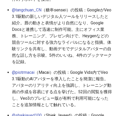
2025-12-06
2026-06-21
2025-12-06
2026-06-21
2025-12-06
2026-01-18
2026-01-18
2026-06-19
2025-12-06
2026-01-18
2026-01-13
2026-01-18
2026-06-21
2026-06-16
@tangchuan_CN
（糖串sensei）の投稿：GoogleがVeo
3.1駆動の新しいデジタル人ツールをリリースしたと
2025-12-05
2026-06-20
2025-12-05
2026-06-20
2025-12-05
2026-01-11
2026-01-11
2026-06-18
2025-12-05
2026-01-11
2026-01-11
2026-06-20
2026-06-15
紹介。唇の動きと表情がより自然になり、Google
Docsと連携して迅速に制作可能。主にオフィス業
2025-12-04
2026-06-19
2025-12-04
2026-06-19
2025-12-04
2026-01-04
2026-01-04
2026-06-17
2025-12-04
2026-01-04
2026-01-04
2026-06-19
2026-06-14
務、トレーニング、プレゼン向けで、Heygenなどの
競合ツールに対する強力なライバルになると指摘。体
2025-12-03
2026-06-18
2025-12-03
2026-06-18
2025-12-03
2026-06-16
2025-12-03
2026-06-18
2026-06-13
験リンクを共有し、動画デモでデジタルアバターの自
2025-12-02
2026-06-17
2025-12-02
2026-06-17
2025-12-02
2026-06-14
2025-12-02
2026-06-17
2026-06-11
然な話し方を示唆。5件のいいね、4件のブックマーク
を記録。
2025-12-01
2026-06-16
2025-12-01
2026-06-16
2025-12-01
2026-06-13
2025-12-01
2026-06-16
2026-06-10
@piotrmacai
（Macai）の投稿：Google Vids内でVeo
3.1駆動のAIアバターを導入したことを簡潔に報告。
2025-11-30
2026-06-15
2025-11-30
2026-06-15
2025-11-30
2026-06-12
2025-11-30
2026-06-15
2026-06-09
アバターのリアリティ向上を強調し、トレーニング動
画の作成を容易にする点を挙げた。52回の閲覧を獲得
2025-11-29
2026-06-14
2025-11-29
2026-06-14
2025-11-29
2026-06-11
2025-11-29
2026-06-14
2026-06-08
し、Veo3のプレビュー版が有料で利用可能になった
ことを追加情報として触れている。
2025-11-28
2026-06-13
2025-11-28
2026-06-13
2025-11-28
2026-06-10
2025-11-28
2026-06-13
2026-06-07
@shaikjaved100
（Shiek Javeed）の投稿：Google