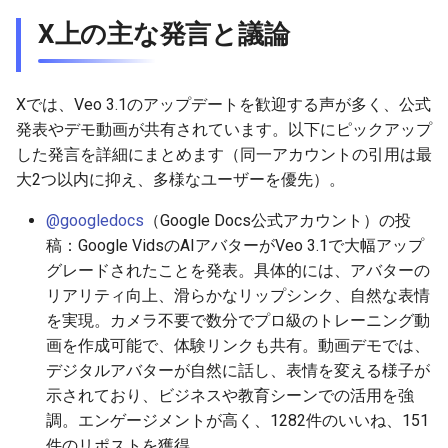
2025-12-15
2026-07-01
2025-12-15
2026-07-01
2025-12-15
2026-03-22
2025-09-24
2026-03-22
2026-03-22
2026-06-30
2025-12-15
2026-03-22
2026-03-15
2026-03-22
2026-06-30
2026-06-28
X上の主な発言と議論
2025-12-14
2026-06-30
2025-12-14
2026-06-30
2025-12-14
2026-03-15
2025-09-21
2026-03-15
2026-03-15
2026-06-29
2025-12-14
2026-03-15
2026-03-08
2026-03-15
2026-06-29
2026-06-25
Xでは、Veo 3.1のアップデートを歓迎する声が多く、公式
2025-12-13
2026-06-29
2025-12-13
2026-06-29
2025-12-13
2026-03-08
2025-09-19
2026-03-08
2026-03-08
2026-06-28
2025-12-13
2026-03-08
2026-03-01
2026-03-08
2026-06-28
2026-06-24
発表やデモ動画が共有されています。以下にピックアップ
した発言を詳細にまとめます（同一アカウントの引用は最
2025-12-12
2026-06-28
2025-12-12
2026-06-28
2025-12-12
2026-03-01
2026-03-01
2026-03-01
2026-06-26
2025-12-12
2026-03-01
2026-02-22
2026-03-01
2026-06-27
2026-06-23
大2つ以内に抑え、多様なユーザーを優先）。
2025-12-11
2026-06-26
2025-12-11
2026-06-26
2025-12-11
2026-02-22
2026-02-22
2026-02-22
2026-06-25
2025-12-11
2026-02-22
2026-02-15
2026-02-22
2026-06-26
2026-06-22
@googledocs
（Google Docs公式アカウント）の投
稿：Google VidsのAIアバターがVeo 3.1で大幅アップ
2025-12-10
2026-06-25
2025-12-10
2026-06-25
2025-12-10
2026-02-15
2026-02-15
2026-02-15
2026-06-24
2025-12-10
2026-02-15
2026-02-08
2026-02-15
2026-06-25
2026-06-21
グレードされたことを発表。具体的には、アバターの
リアリティ向上、滑らかなリップシンク、自然な表情
2025-12-09
2026-06-24
2025-12-09
2026-06-24
2025-12-09
2026-02-08
2026-02-08
2026-02-08
2026-06-23
2025-12-09
2026-02-08
2026-02-01
2026-02-08
2026-06-24
2026-06-20
を実現。カメラ不要で数分でプロ級のトレーニング動
画を作成可能で、体験リンクも共有。動画デモでは、
2025-12-08
2026-06-23
2025-12-08
2026-06-23
2025-12-08
2026-02-01
2026-02-05
2026-02-01
2026-06-21
2025-12-08
2026-02-01
2026-01-25
2026-02-01
2026-06-23
2026-06-18
デジタルアバターが自然に話し、表情を変える様子が
示されており、ビジネスや教育シーンでの活用を強
2025-12-07
2026-06-22
2025-12-07
2026-06-22
2025-12-07
2026-01-25
2026-01-25
2026-06-20
2025-12-07
2026-01-25
2026-01-18
2026-01-25
2026-06-22
2026-06-17
調。エンゲージメントが高く、1282件のいいね、151
件のリポストを獲得。