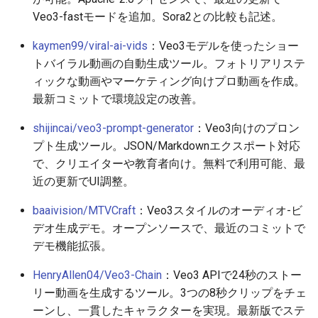
Veo3-fastモードを追加。Sora2との比較も記述。
2025-10-30
2026-05-15
2025-10-30
2026-05-15
2025-10-30
2026-05-12
2025-10-30
kaymen99/viral-ai-vids
：Veo3モデルを使ったショー
2025-10-29
2026-05-14
2025-10-29
2026-05-14
2025-10-29
2026-05-11
2025-10-29
トバイラル動画の自動生成ツール。フォトリアリステ
ィックな動画やマーケティング向けプロ動画を作成。
2025-10-28
2026-05-13
2025-10-28
2026-05-13
2025-10-28
2026-05-10
2025-10-28
最新コミットで環境設定の改善。
shijincai/veo3-prompt-generator
：Veo3向けのプロン
2025-10-27
2026-05-12
2025-10-27
2026-05-12
2025-10-27
2026-05-09
2025-10-27
プト生成ツール。JSON/Markdownエクスポート対応
で、クリエイターや教育者向け。無料で利用可能、最
2025-10-26
2026-05-11
2025-10-26
2026-05-11
2025-10-26
2026-05-08
2025-10-26
近の更新でUI調整。
2025-10-25
2026-05-10
2025-10-25
2026-05-10
2025-10-25
2026-05-07
2025-10-25
baaivision/MTVCraft
：Veo3スタイルのオーディオ-ビ
デオ生成デモ。オープンソースで、最近のコミットで
2025-10-24
2026-05-09
2025-10-24
2026-05-09
2025-10-24
2026-05-06
2025-10-24
デモ機能拡張。
2025-10-23
2026-05-08
2025-10-23
2026-05-08
2025-10-23
2026-05-05
2025-10-23
HenryAllen04/Veo3-Chain
：Veo3 APIで24秒のストー
リー動画を生成するツール。3つの8秒クリップをチェ
2025-10-22
2026-05-07
2025-10-22
2026-05-07
2025-10-22
2026-05-04
2025-10-22
ーンし、一貫したキャラクターを実現。最新版でステ