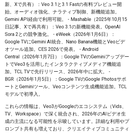
新、Xで共有）：Veo 3.1と3.1 Fastの有料プレビュー開
2025-10-12
2026-04-27
2025-10-12
2026-04-27
2025-10-12
2026-04-24
2025-10-12
始。オーディオ強化、ナラティブ制御、新機能追加。
Gemini API経由で利用可能。 - Mashable（2025年10月15
2025-10-11
2026-04-26
2025-10-11
2026-04-26
2025-10-11
2026-04-23
2025-10-11
日記事、Xで再共有）：Veo 3.1の新機能発表。OpenAI
Sora 2との競争激化。 - eWeek（2026年1月6日）：
2025-10-10
2026-04-25
2025-10-10
2026-04-25
2025-10-10
2026-04-22
2025-10-10
Google TVにGemini AI統合、Nano Banana機能とVeoビデ
オツール追加。CES 2026で発表。 - Android
2025-10-09
2026-04-24
2025-10-09
2026-04-24
2025-10-09
2026-04-21
2025-10-09
Central（2026年1月7日）：Google TVのGeminiアップデー
トでVeo3を活用したインタラクティブメディア機能追
2025-10-08
2026-04-23
2025-10-08
2026-04-23
2025-10-08
2026-04-20
2025-10-08
加。TCL TVで先行リリース、2026年中に拡大。 -
BGR（2026年1月5日）：Google TVのGoogle Photosサポ
2025-10-07
2026-04-22
2025-10-07
2026-04-22
2025-10-07
2026-04-19
2025-10-07
ートとGeminiツール、Veoコンテンツ生成機能追加。TCL
モデルで初導入。
2025-10-06
2026-04-21
2025-10-06
2026-04-21
2025-10-06
2026-04-18
2025-10-06
これらの情報は、Veo3がGoogleのエコシステム（Vids、
2025-10-05
2026-04-20
2025-10-05
2026-04-20
2025-10-05
2026-04-17
2025-10-05
TV、Workspace）で深く統合され、2026年のAIビデオ生
成の主流になる可能性を示唆しています。詳細な利用やプ
2025-10-04
2026-04-19
2025-10-04
2026-04-19
2025-10-04
2026-04-16
2025-10-04
ロンプト共有も増えており、クリエイティブコミュニティ