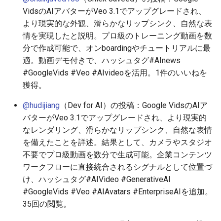
2025-11-27
2026-06-12
2025-11-27
2026-06-12
2025-11-27
2026-06-09
2025-11-27
2026-06-12
2026-06-06
VidsのAIアバターがVeo 3.1でアップグレードされ、
より現実的な外観、滑らかなリップシンク、自然な表
2025-11-26
2026-06-11
2025-11-26
2026-06-11
2025-11-26
2026-06-08
2025-11-26
2026-06-11
2026-06-05
情を実現したと説明。プロ級のトレーニング動画を数
分で作成可能で、オンboardingやチュートリアルに最
2025-11-25
2026-06-10
2025-11-25
2026-06-10
2025-11-25
2026-06-07
2025-11-25
2026-06-10
2026-06-04
適。動画デモ付きで、ハッシュタグ#AInews
#GoogleVids #Veo #AIvideoを活用。1件のいいねを
2025-11-24
2026-06-09
2025-11-24
2026-06-09
2025-11-24
2026-06-06
2025-11-24
2026-06-09
2026-06-03
獲得。
2025-11-23
2026-06-08
2025-11-23
2026-06-08
2025-11-23
2026-06-05
2025-11-23
2026-06-08
2026-06-02
@hudijiang
（Dev for AI）の投稿：Google VidsのAIア
バターがVeo 3.1でアップグレードされ、より現実的
2025-11-22
2026-06-07
2025-11-22
2026-06-07
2025-11-22
2026-06-04
2025-11-22
2026-06-07
2026-06-01
なレンダリング、滑らかなリップシンク、自然な表情
を備えたことを詳述。結果として、カメラやスタジオ
2025-11-21
2026-06-06
2025-11-21
2026-06-06
2025-11-21
2026-06-03
2025-11-21
2026-06-06
2026-05-31
不要でプロ級動画を数分で生成可能。企業コンテンツ
ワークフローに直接統合されるシグナルとして位置づ
2025-11-20
2026-06-05
2025-11-20
2026-06-05
2025-11-20
2026-06-02
2025-11-20
2026-06-05
2026-05-30
け、ハッシュタグ#AIVideo #GenerativeAI
#GoogleVids #Veo #AIAvatars #EnterpriseAIを追加。
2025-11-19
2026-06-04
2025-11-19
2026-06-04
2025-11-19
2026-06-01
2025-11-19
2026-06-04
35回の閲覧。