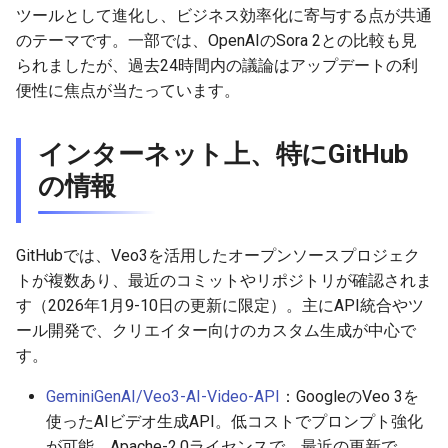
ツールとして進化し、ビジネス効率化に寄与する点が共通
のテーマです。一部では、OpenAIのSora 2との比較も見
2025-11-08
2026-05-24
2025-11-08
2026-05-24
2025-11-08
2026-05-21
2025-11-08
2026-05-24
られましたが、過去24時間内の議論はアップデートの利
便性に焦点が当たっています。
2025-11-07
2026-05-23
2025-11-07
2026-05-23
2025-11-07
2026-05-20
2025-11-07
2026-05-23
2025-11-06
2026-05-22
2025-11-06
2026-05-22
2025-11-06
2026-05-19
2025-11-06
2026-05-22
インターネット上、特にGitHub
の情報
2025-11-05
2026-05-21
2025-11-05
2026-05-21
2025-11-05
2026-05-18
2025-11-05
2026-05-21
2025-11-04
2026-05-20
2025-11-04
2026-05-20
2025-11-04
2026-05-17
2025-11-04
2026-05-20
GitHubでは、Veo3を活用したオープンソースプロジェク
トが複数あり、最近のコミットやリポジトリが確認されま
2025-11-03
2026-05-19
2025-11-03
2026-05-19
2025-11-03
2026-05-16
2025-11-03
2026-05-18
す（2026年1月9-10日の更新に限定）。主にAPI統合やツ
ール開発で、クリエイター向けのカスタム生成が中心で
2025-11-02
2026-05-18
2025-11-02
2026-05-18
2025-11-02
2026-05-15
2025-11-02
す。
2025-11-01
2026-05-17
2025-11-01
2026-05-17
2025-11-01
2026-05-14
2025-11-01
GeminiGenAI/Veo3-AI-Video-API
：GoogleのVeo 3を
使ったAIビデオ生成API。低コストでプロンプト強化
2025-10-31
2026-05-16
2025-10-31
2026-05-16
2025-10-31
2026-05-13
2025-10-31
が可能。Apache-2.0ライセンスで、最近の更新で