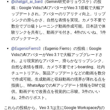
2025-11-18
2026-06-03
2025-11-18
2026-06-03
2025-11-18
2026-05-31
2025-11-18
2026-06-03
@chatgpt_ai_bard
（Gemini研究＠リョウスケ）の投
稿：Google VidsのAIアバターがVeo 3.1搭載で大幅ア
2025-11-17
2026-06-02
2025-11-17
2026-06-02
2025-11-17
2026-05-30
2025-11-17
2026-06-02
ップデートされ、アバターのリアリティ向上、リップ
シンクの滑らかさ、自然な表情を実現。カメラ不要で
2025-11-16
2026-06-01
2025-11-16
2026-06-01
2025-11-16
2026-05-29
2025-11-16
2026-06-01
数分でプロ級トレーニング動画作成可能。日本語で体
験リンクを共有し、動画デモ付き。4件のいいね、1件
2025-11-15
2026-05-31
2025-11-15
2026-05-31
2025-11-15
2026-05-28
2025-11-15
2026-05-31
のブックマーク。
@EugenioFierro3
（Eugenio Fierro）の投稿：Google
2025-11-14
2026-05-30
2025-11-14
2026-05-30
2025-11-14
2026-05-27
2025-11-14
2026-05-30
VidsのAIアバターがVeo 3.1で大幅アップグレードさ
れ、より現実的なアバター、滑らかなリップシンク、
2025-11-13
2026-05-29
2025-11-13
2026-05-29
2025-11-13
2026-05-26
2025-11-13
2026-05-29
自然な表情を獲得。カメラ不要でオンboarding、社内
2025-11-12
2026-05-28
2025-11-12
2026-05-28
2025-11-12
2026-05-25
2025-11-12
2026-05-28
チュートリアル、製品アップデートなどの動画を数分
で作成可能。生成動画と収録動画の境界が薄れる点を
2025-11-11
2026-05-27
2025-11-11
2026-05-27
2025-11-11
2026-05-24
2025-11-11
2026-05-27
指摘し、WhatsAppでのAIアップデート情報をDMで提
供。動画デモで改善点を視覚的に示唆。3件のいい
2025-11-10
2026-05-26
2025-11-10
2026-05-26
2025-11-10
2026-05-23
2025-11-10
2026-05-26
ね、2件のリポスト。
これらの投稿から、Veo 3.1は主にGoogle Workspace内の
2025-11-09
2026-05-25
2025-11-09
2026-05-25
2025-11-09
2026-05-22
2025-11-09
2026-05-25