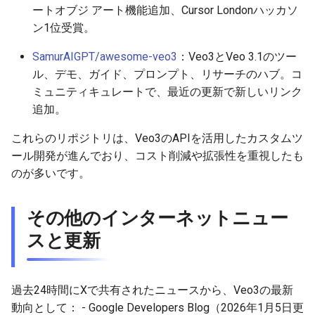
ートオブジ アート機能追加、Cursor Londonハッカソ
2025-10-21
2026-05-06
2025-10-21
2026-05-06
2025-10-21
2026-05-03
2025-10-21
ン1位受賞。
2025-10-20
2026-05-05
2025-10-20
2026-05-05
2025-10-20
2026-05-02
2025-10-20
SamurAIGPT/awesome-veo3
：Veo3とVeo 3.1のツー
ル、デモ、ガイド、プロンプト、リサーチのハブ。コ
2025-10-19
2026-05-04
2025-10-19
2026-05-04
2025-10-19
2026-05-01
2025-10-19
ミュニティキュレートで、最近の更新で新しいリンク
追加。
2025-10-18
2026-05-03
2025-10-18
2026-05-03
2025-10-18
2026-04-30
2025-10-18
これらのリポジトリは、Veo3のAPIを活用したカスタムツ
ール開発が進んでおり、コスト削減や拡張性を重視したも
2025-10-17
2026-05-02
2025-10-17
2026-05-02
2025-10-17
2026-04-29
2025-10-17
のが多いです。
2025-10-16
2026-05-01
2025-10-16
2026-05-01
2025-10-16
2026-04-28
2025-10-16
その他のインターネットニュー
2025-10-15
2026-04-30
2025-10-15
2026-04-30
2025-10-15
2026-04-27
2025-10-15
スと更新
2025-10-14
2026-04-29
2025-10-14
2026-04-29
2025-10-14
2026-04-26
2025-10-14
過去24時間にXで共有されたニュースから、Veo3の最新
2025-10-13
2026-04-28
2025-10-13
2026-04-28
2025-10-13
2026-04-25
2025-10-13
動向として： - Google Developers Blog（2026年1月5日更