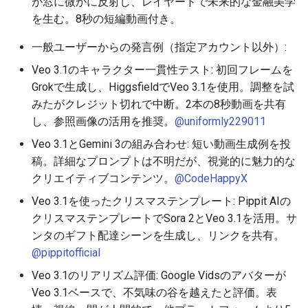
が窓に微かに反射し、レイヤードで未来的な金融美学
2026-06-10
2026-06-12
2025-11-27
2026-06-12
2025-11-27
2026-06-09
2025-11-27
2026-06-12
2026-06-06
を生む。8秒の短編動画付き。
2026-06-09
2026-06-11
2025-11-26
2026-06-11
2025-11-26
2026-06-08
2025-11-26
2026-06-11
2026-06-05
一般ユーザーからの発言例（指定アカウント以外）:
Veo 3.1のキャラクター一貫性テスト: 初回フレームを
2026-06-07
2026-06-10
2025-11-25
2026-06-10
2025-11-25
2026-06-07
2025-11-25
2026-06-10
2026-06-04
Grokで生成し、HiggsfieldでVeo 3.1を使用。調整を試
みたがクレジット切れで中断。2本の8秒動画を共有
2026-06-06
2026-06-09
2025-11-24
2026-06-09
2025-11-24
2026-06-06
2025-11-24
2026-06-09
2026-06-03
し、参照画像の活用を推奨。
@uniformly229011
2026-06-05
2026-06-08
2025-11-23
2026-06-08
2025-11-23
2026-06-05
2025-11-23
2026-06-08
2026-06-02
Veo 3.1とGemini 3の組み合わせ: 短い動画生成例を投
稿。詳細なプロンプトは不明だが、視覚的に魅力的な
2026-06-04
2026-06-07
2025-11-22
2026-06-07
2025-11-22
2026-06-04
2025-11-22
2026-06-07
2026-06-01
クリエイティブコンテンツ。
@CodeHappyX
Veo 3.1を使ったクリスマステンプレート: Pippit AIの
2026-06-03
2026-06-06
2025-11-21
2026-06-06
2025-11-21
2026-06-03
2025-11-21
2026-06-06
2026-05-31
クリスマステンプレートでSora 2とVeo 3.1を活用。サ
ンタのギフト配達シーンを生成し、リンクを共有。
2026-06-02
2026-06-05
2025-11-20
2026-06-05
2025-11-20
2026-06-02
2025-11-20
2026-06-05
2026-05-30
@pippitofficial
Veo 3.1のリアリズム評価: Google Vidsのアバターが
2026-05-31
2026-06-04
2025-11-19
2026-06-04
2025-11-19
2026-06-01
2025-11-19
2026-06-04
Veo 3.1ベースで、不気味の谷を越えたと評価。表