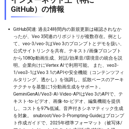
GitHub）の情報
2026-05-20
2026-05-24
2025-11-08
2026-05-24
2025-11-08
2026-05-21
2025-11-08
2026-05-24
2026-05-19
2026-05-23
2025-11-07
2026-05-23
2025-11-07
2026-05-20
2025-11-07
2026-05-23
GitHub関連: 過去24時間内の新規更新は確認されなか
ったが、Veo 3関連のリポジトリが複数存在。例とし
2026-05-18
2026-05-22
2025-11-06
2026-05-22
2025-11-06
2026-05-19
2025-11-06
2026-05-22
て、veo-3/veo-3はVeo 3のプロンプトとデモを扱い、
公式サイトリンクを共有。テキスト/画像プロンプト
2026-05-17
2026-05-21
2025-11-05
2026-05-21
2025-11-05
2026-05-18
2025-11-05
2026-05-21
から1080p動画生成、対話/効果音/環境音の統合を説
明。企業向けにVertex AIで利用可能。 また、veo3-
2026-05-16
2026-05-20
2025-11-04
2026-05-20
2025-11-04
2026-05-17
2025-11-04
2026-05-20
1/veo3-1はVeo 3.1のAPIや安全機能（コンテンツフィ
ルタリング、透かし）を強調し、拡散ベースのアーキ
2026-05-15
2026-05-19
2025-11-03
2026-05-19
2025-11-03
2026-05-16
2025-11-03
2026-05-18
テクチャを基盤に1分動画生成をサポート。
GeminiGenAI/Veo3-AI-Video-APIはVeo 3のAPIで、テ
2026-05-14
2026-05-18
2025-11-02
2026-05-18
2025-11-02
2026-05-15
2025-11-02
キスト-to-ビデオ、画像-to-ビデオ、編集機能を提供
し、コストを97%低減。音声付きシネマティック生成
2026-05-13
2026-05-17
2025-11-01
2026-05-17
2025-11-01
2026-05-14
2025-11-01
を対象。 snubroot/Veo-3-Prompting-Guideはプロンプ
ト作成ガイドで、2025年標準フォーマット（被写体/
2026-05-12
2026-05-16
2025-10-31
2026-05-16
2025-10-31
2026-05-13
2025-10-31