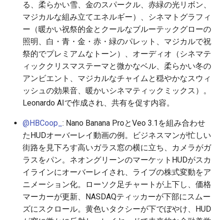
る、柔らかい雪、金のスパークル、赤緑の光リボン、
2026-06-19
2026-06-21
2025-12-06
2026-06-21
2025-12-06
2026-01-18
2026-01-18
2026-06-19
2025-12-06
2026-01-18
2026-01-13
2026-01-18
2026-06-21
2026-06-16
マジカルな組み立てエネルギー）、シネマトグラフィ
ー（暖かい祝祭的金とクールなブルーテックグローの
2026-06-18
2026-06-20
2025-12-05
2026-06-20
2025-12-05
2026-01-11
2026-01-11
2026-06-18
2025-12-05
2026-01-11
2026-01-11
2026-06-20
2026-06-15
照明、白・青・金・赤・緑のパレット、マジカルで祝
祭的でプレミアムなトーン）、オーディオ（シネマテ
2026-06-17
2026-06-19
2025-12-04
2026-06-19
2025-12-04
2026-01-04
2026-01-04
2026-06-17
2025-12-04
2026-01-04
2026-01-04
2026-06-19
2026-06-14
ィッククリスマステーマと微かなベル、柔らかい冬の
アンビエント、マジカルなチャイムと穏やかなスウィ
2026-06-16
2026-06-18
2025-12-03
2026-06-18
2025-12-03
2026-06-16
2025-12-03
2026-06-18
2026-06-13
ッシュの効果音、暖かいシネマティックミックス）。
Leonardo AIで作成され、共有を促す内容。
2026-06-15
2026-06-17
2025-12-02
2026-06-17
2025-12-02
2026-06-14
2025-12-02
2026-06-17
2026-06-11
@HBCoop_
: Nano Banana ProとVeo 3.1を組み合わせ
2026-06-14
2026-06-16
2025-12-01
2026-06-16
2025-12-01
2026-06-13
2025-12-01
2026-06-16
2026-06-10
たHUDオーバーレイ動画の例。ビジネスマンが忙しい
街路を見下ろす高いガラス窓の横に立ち、カメラがガ
2026-06-13
2026-06-15
2025-11-30
2026-06-15
2025-11-30
2026-06-12
2025-11-30
2026-06-15
2026-06-09
ラスをパン。ネオングリーンのマーケットHUDがスカ
イラインにオーバーレイされ、ライブの株式変動をア
2026-06-12
2026-06-14
2025-11-29
2026-06-14
2025-11-29
2026-06-11
2025-11-29
2026-06-14
2026-06-08
ニメーション化。ローソク足チャートが上下し、価格
マーカーが更新、NASDAQティッカーが下部にスムー
2026-06-11
2026-06-13
2025-11-28
2026-06-13
2025-11-28
2026-06-10
2025-11-28
2026-06-13
2026-06-07
ズにスクロール。黄色いタクシーが下でぼやけ、HUD