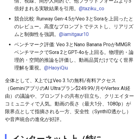
情、視線、間が人間的で、他プラットフォームより5
2026-05-30
2026-06-03
2025-11-18
2026-06-03
2025-11-18
2026-05-31
2025-11-18
2026-06-03
倍好まれる実験結果を引用。
@taziku_co
2026-05-29
2026-06-02
2025-11-17
2026-06-02
2025-11-17
2026-05-30
2025-11-17
2026-06-02
競合比較: Runway Gen-4.5がVeo 3とSoraを上回ったと
のレビュー。高度なプロンプトでテストし、リアリズ
2026-05-28
2026-06-01
2025-11-16
2026-06-01
2025-11-16
2026-05-29
2025-11-16
2026-06-01
ムと制御性を強調。
@iamitgaur10
ベンチマーク評価: Veo 3とNano Banana ProがMMGR
2026-05-27
2026-05-31
2025-11-15
2026-05-31
2025-11-15
2026-05-28
2025-11-15
2026-05-31
ベンチマークでSora 2とGPT-4oを上回る。物理的・論
理的・空間的推論を評価し、動画品質だけでなく世界
2026-05-26
2026-05-30
2025-11-14
2026-05-30
2025-11-14
2026-05-27
2025-11-14
2026-05-30
理解を重視。
@HaoyiQiu
2026-05-25
2026-05-29
2025-11-13
2026-05-29
2025-11-13
2026-05-26
2025-11-13
2026-05-29
全体として、X上ではVeo 3.1の無料/有料アクセス
（GeminiアプリのAI Ultraプラン$249.99/月やVertex AI経
2026-05-24
2026-05-28
2025-11-12
2026-05-28
2025-11-12
2026-05-25
2025-11-12
2026-05-28
由）の議論や、プロンプトの共有が目立ち、クリエイター
コミュニティで人気。動画の長さ（最大1分、1080p）が
2026-05-23
2026-05-27
2025-11-11
2026-05-27
2025-11-11
2026-05-24
2025-11-11
2026-05-27
限界点として指摘される一方、安全性（SynthID透かし）
や音声統合の進化が好評。
2026-05-22
2026-05-26
2025-11-10
2026-05-26
2025-11-10
2026-05-23
2025-11-10
2026-05-26
インターネット上（特に
2026-05-21
2026-05-25
2025-11-09
2026-05-25
2025-11-09
2026-05-22
2025-11-09
2026-05-25