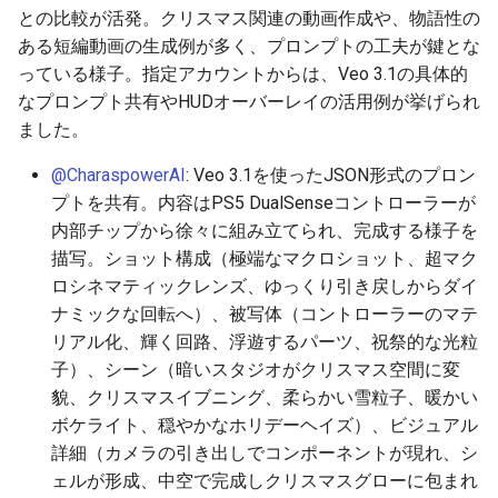
との比較が活発。クリスマス関連の動画作成や、物語性の
2026-06-30
2026-07-01
2025-12-15
2026-07-01
2025-12-15
2026-03-22
2025-09-24
2026-03-22
2026-03-22
2026-06-30
2025-12-15
2026-03-22
2026-03-15
2026-03-22
2026-06-30
2026-06-28
ある短編動画の生成例が多く、プロンプトの工夫が鍵とな
っている様子。指定アカウントからは、Veo 3.1の具体的
2026-06-28
2026-06-30
2025-12-14
2026-06-30
2025-12-14
2026-03-15
2025-09-21
2026-03-15
2026-03-15
2026-06-29
2025-12-14
2026-03-15
2026-03-08
2026-03-15
2026-06-29
2026-06-25
なプロンプト共有やHUDオーバーレイの活用例が挙げられ
ました。
2026-06-26
2026-06-29
2025-12-13
2026-06-29
2025-12-13
2026-03-08
2025-09-19
2026-03-08
2026-03-08
2026-06-28
2025-12-13
2026-03-08
2026-03-01
2026-03-08
2026-06-28
2026-06-24
@CharaspowerAI
: Veo 3.1を使ったJSON形式のプロン
2026-06-25
2026-06-28
2025-12-12
2026-06-28
2025-12-12
2026-03-01
2026-03-01
2026-03-01
2026-06-26
2025-12-12
2026-03-01
2026-02-22
2026-03-01
2026-06-27
2026-06-23
プトを共有。内容はPS5 DualSenseコントローラーが
内部チップから徐々に組み立てられ、完成する様子を
2026-06-24
2026-06-26
2025-12-11
2026-06-26
2025-12-11
2026-02-22
2026-02-22
2026-02-22
2026-06-25
2025-12-11
2026-02-22
2026-02-15
2026-02-22
2026-06-26
2026-06-22
描写。ショット構成（極端なマクロショット、超マク
ロシネマティックレンズ、ゆっくり引き戻しからダイ
2026-06-23
2026-06-25
2025-12-10
2026-06-25
2025-12-10
2026-02-15
2026-02-15
2026-02-15
2026-06-24
2025-12-10
2026-02-15
2026-02-08
2026-02-15
2026-06-25
2026-06-21
ナミックな回転へ）、被写体（コントローラーのマテ
リアル化、輝く回路、浮遊するパーツ、祝祭的な光粒
2026-06-22
2026-06-24
2025-12-09
2026-06-24
2025-12-09
2026-02-08
2026-02-08
2026-02-08
2026-06-23
2025-12-09
2026-02-08
2026-02-01
2026-02-08
2026-06-24
2026-06-20
子）、シーン（暗いスタジオがクリスマス空間に変
貌、クリスマスイブニング、柔らかい雪粒子、暖かい
2026-06-21
2026-06-23
2025-12-08
2026-06-23
2025-12-08
2026-02-01
2026-02-05
2026-02-01
2026-06-21
2025-12-08
2026-02-01
2026-01-25
2026-02-01
2026-06-23
2026-06-18
ボケライト、穏やかなホリデーヘイズ）、ビジュアル
詳細（カメラの引き出しでコンポーネントが現れ、シ
2026-06-20
2026-06-22
2025-12-07
2026-06-22
2025-12-07
2026-01-25
2026-01-25
2026-06-20
2025-12-07
2026-01-25
2026-01-18
2026-01-25
2026-06-22
2026-06-17
ェルが形成、中空で完成しクリスマスグローに包まれ