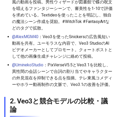
風の動画を投稿。男性ウィザードが図書館で蝶の呪文
2026-06-19
2026-06-21
2025-12-06
2026-06-21
2025-12-06
2026-01-18
2026-01-18
2026-06-19
2025-12-06
2026-01-18
2026-01-13
2026-01-18
2026-06-21
2026-06-16
を唱えるファンタジーシーンで、審美性を1-10で評価
を求めている。Textideoを使ったことを明記し、独自
2026-06-18
2026-06-20
2025-12-05
2026-06-20
2025-12-05
2026-01-11
2026-01-11
2026-06-18
2025-12-05
2026-01-11
2026-01-11
2026-06-20
2026-06-15
の魔法シーン作成を奨励。#WitchTok #FantasyArtな
どのタグで拡散。
2026-06-17
2026-06-19
2025-12-04
2026-06-19
2025-12-04
2026-01-04
2026-01-04
2026-06-17
2025-12-04
2026-01-04
2026-01-04
2026-06-19
2026-06-14
@AlexMGM40
：Veo3を使ったSnickersの広告風短い
2026-06-16
2026-06-18
2025-12-03
2026-06-18
2025-12-03
2026-06-16
2025-12-03
2026-06-18
2026-06-13
動画を共有。ユーモラスな内容で、Veo3 StudioのAI
ビデオメーカーとしてプロモート。クォートポストと
2026-06-15
2026-06-17
2025-12-02
2026-06-17
2025-12-02
2026-06-14
2025-12-02
2026-06-17
2026-06-11
して他の画像生成チャレンジに絡めて投稿。
@UminekoStudio
：PixVerseV5.5とVeo3.1を比較し、
2026-06-14
2026-06-16
2025-12-01
2026-06-16
2025-12-01
2026-06-13
2025-12-01
2026-06-16
2026-06-10
異性間の会話シーンで台詞の割り当てやキャラクター
の外見混在を抑制できる点を指摘。テレ東風コメディ
2026-06-13
2026-06-15
2025-11-30
2026-06-15
2025-11-30
2026-06-12
2025-11-30
2026-06-15
2026-06-09
ーやホラー動画制作の文脈で、Veo3.1の改善を評価。
2026-06-12
2026-06-14
2025-11-29
2026-06-14
2025-11-29
2026-06-11
2025-11-29
2026-06-14
2026-06-08
2. Veo3と競合モデルの比較・議
2026-06-11
2026-06-13
2025-11-28
2026-06-13
2025-11-28
2026-06-10
2025-11-28
2026-06-13
2026-06-07
論