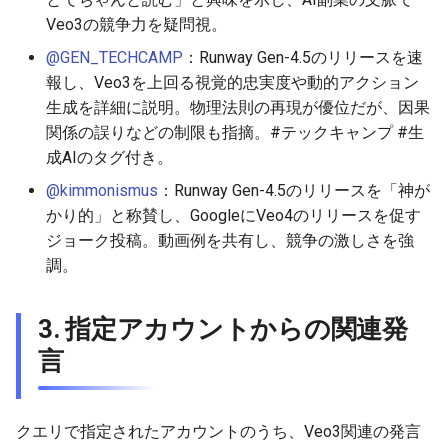
2026-05-30
2026-06-03
2025-11-18
2026-06-03
2025-11-18
2026-05-31
2025-11-18
2026-06-03
Veo3の競争力を疑問視。
2026-05-29
2026-06-02
2025-11-17
2026-06-02
2025-11-17
2026-05-30
2025-11-17
2026-06-02
@GEN_TECHCAMP
：Runway Gen-4.5のリリースを速
報し、Veo3を上回る視覚的忠実度や動的アクション
2026-05-28
2026-06-01
2025-11-16
2026-06-01
2025-11-16
2026-05-29
2025-11-16
2026-06-01
生成を詳細に説明。物理法則の再現が優位だが、因果
関係の誤りなどの制限も指摘。#テックキャンプ #生
2026-05-27
2026-05-31
2025-11-15
2026-05-31
2025-11-15
2026-05-28
2025-11-15
2026-05-31
成AIのタグ付き。
@kimmonismus
：Runway Gen-4.5のリリースを「神が
2026-05-26
2026-05-30
2025-11-14
2026-05-30
2025-11-14
2026-05-27
2025-11-14
2026-05-30
かり的」と称賛し、GoogleにVeo4のリリースを促す
ジョーク投稿。動画例を共有し、競争の激しさを強
2026-05-25
2026-05-29
2025-11-13
2026-05-29
2025-11-13
2026-05-26
2025-11-13
2026-05-29
調。
2026-05-24
2026-05-28
2025-11-12
2026-05-28
2025-11-12
2026-05-25
2025-11-12
2026-05-28
3. 指定アカウントからの関連発
2026-05-23
2026-05-27
2025-11-11
2026-05-27
2025-11-11
2026-05-24
2025-11-11
2026-05-27
言
2026-05-22
2026-05-26
2025-11-10
2026-05-26
2025-11-10
2026-05-23
2025-11-10
2026-05-26
クエリで指定されたアカウントのうち、Veo3関連の発言
2026-05-21
2026-05-25
2025-11-09
2026-05-25
2025-11-09
2026-05-22
2025-11-09
2026-05-25