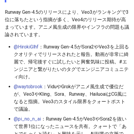
2026-06-10
2026-06-12
2025-11-27
2026-06-12
2025-11-27
2026-06-09
2025-11-27
2026-06-12
2026-06-06
Runway Gen-4.5のリリースにより、Veo3がランキングで3
2026-06-09
2026-06-11
2025-11-26
2026-06-11
2025-11-26
2026-06-08
2025-11-26
2026-06-11
2026-06-05
位に落ちたという指摘が多く、Veo4のリリース期待が高
まっています。アニメ風生成の限界やインフラの問題も議
2026-06-07
2026-06-10
2025-11-25
2026-06-10
2025-11-25
2026-06-07
2025-11-25
2026-06-10
2026-06-04
論されています。
2026-06-06
2026-06-09
2025-11-24
2026-06-09
2025-11-24
2026-06-06
2025-11-24
2026-06-09
2026-06-03
@HirokiGlhf
：Runway Gen-4.5がSora2やVeo3を上回る
クオリティでリリースされたと報告。動画が非常に綺
2026-06-05
2026-06-08
2025-11-23
2026-06-08
2025-11-23
2026-06-05
2025-11-23
2026-06-08
2026-06-02
麗で、帰宅後すぐに試したいと興奮気味に投稿。#エ
ンジニアと繋がりたいのタグでエンジニアコミュニテ
2026-06-04
2026-06-07
2025-11-22
2026-06-07
2025-11-22
2026-06-04
2025-11-22
2026-06-07
2026-06-01
ィ向け。
@waytobrook
：ViduやGrokがアニメ風生成で優位だ
2026-06-03
2026-06-06
2025-11-21
2026-06-06
2025-11-21
2026-06-03
2025-11-21
2026-06-06
2026-05-31
が、Veo3やKling、Sora、Runway、HailuoaiはCG風に
なると指摘。Veo3のスタイル限界をクォートポスト
2026-06-02
2026-06-05
2025-11-20
2026-06-05
2025-11-20
2026-06-02
2025-11-20
2026-06-05
2026-05-30
で議論。
@pi_no_n_ai
：Runway Gen-4.5がVeo3やSora2を抜い
2026-05-31
2026-06-04
2025-11-19
2026-06-04
2025-11-19
2026-06-01
2025-11-19
2026-06-04
て世界1位になったニュースを共有。クォートで「あ
とでちゃんと読む」と興味を示し、AI副業の文脈で