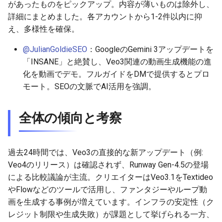
があったものをピックアップ。内容が薄いものは除外し、
詳細にまとめました。各アカウントから1-2件以内に抑
2026-05-20
2026-05-24
2025-11-08
2026-05-24
2025-11-08
2026-05-21
2025-11-08
2026-05-24
え、多様性を確保。
2026-05-19
2026-05-23
2025-11-07
2026-05-23
2025-11-07
2026-05-20
2025-11-07
2026-05-23
@JulianGoldieSEO
：GoogleのGemini 3アップデートを
「INSANE」と絶賛し、Veo3関連の動画生成機能の進
2026-05-18
2026-05-22
2025-11-06
2026-05-22
2025-11-06
2026-05-19
2025-11-06
2026-05-22
化を動画でデモ。フルガイドをDMで提供するとプロ
モート。SEOの文脈でAI活用を強調。
2026-05-17
2026-05-21
2025-11-05
2026-05-21
2025-11-05
2026-05-18
2025-11-05
2026-05-21
全体の傾向と考察
2026-05-16
2026-05-20
2025-11-04
2026-05-20
2025-11-04
2026-05-17
2025-11-04
2026-05-20
2026-05-15
2026-05-19
2025-11-03
2026-05-19
2025-11-03
2026-05-16
2025-11-03
2026-05-18
過去24時間では、Veo3の直接的な新アップデート（例:
Veo4のリリース）は確認されず、Runway Gen-4.5の登場
2026-05-14
2026-05-18
2025-11-02
2026-05-18
2025-11-02
2026-05-15
2025-11-02
による比較議論が主流。クリエイターはVeo3.1をTextideo
やFlowなどのツールで活用し、ファンタジーやループ動
2026-05-13
2026-05-17
2025-11-01
2026-05-17
2025-11-01
2026-05-14
2025-11-01
画を生成する事例が増えています。インフラの安定性（ク
レジット制限や生成失敗）が課題として挙げられる一方、
2026-05-12
2026-05-16
2025-10-31
2026-05-16
2025-10-31
2026-05-13
2025-10-31