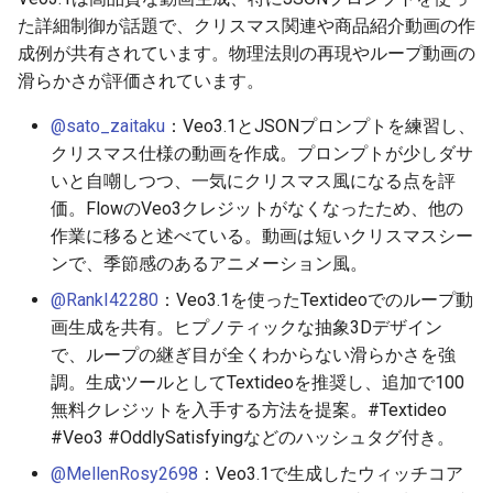
た詳細制御が話題で、クリスマス関連や商品紹介動画の作
2026-06-30
2026-07-01
2025-12-15
2026-07-01
2025-12-15
2026-03-22
2025-09-24
2026-03-22
2026-03-22
2026-06-30
2025-12-15
2026-03-22
2026-03-15
2026-03-22
2026-06-30
2026-06-28
成例が共有されています。物理法則の再現やループ動画の
2026-06-28
2026-06-30
2025-12-14
2026-06-30
2025-12-14
2026-03-15
2025-09-21
2026-03-15
2026-03-15
2026-06-29
2025-12-14
2026-03-15
2026-03-08
2026-03-15
2026-06-29
2026-06-25
滑らかさが評価されています。
@sato_zaitaku
：Veo3.1とJSONプロンプトを練習し、
2026-06-26
2026-06-29
2025-12-13
2026-06-29
2025-12-13
2026-03-08
2025-09-19
2026-03-08
2026-03-08
2026-06-28
2025-12-13
2026-03-08
2026-03-01
2026-03-08
2026-06-28
2026-06-24
クリスマス仕様の動画を作成。プロンプトが少しダサ
いと自嘲しつつ、一気にクリスマス風になる点を評
2026-06-25
2026-06-28
2025-12-12
2026-06-28
2025-12-12
2026-03-01
2026-03-01
2026-03-01
2026-06-26
2025-12-12
2026-03-01
2026-02-22
2026-03-01
2026-06-27
2026-06-23
価。FlowのVeo3クレジットがなくなったため、他の
作業に移ると述べている。動画は短いクリスマスシー
2026-06-24
2026-06-26
2025-12-11
2026-06-26
2025-12-11
2026-02-22
2026-02-22
2026-02-22
2026-06-25
2025-12-11
2026-02-22
2026-02-15
2026-02-22
2026-06-26
2026-06-22
ンで、季節感のあるアニメーション風。
2026-06-23
2026-06-25
2025-12-10
2026-06-25
2025-12-10
2026-02-15
2026-02-15
2026-02-15
2026-06-24
2025-12-10
2026-02-15
2026-02-08
2026-02-15
2026-06-25
2026-06-21
@RankI42280
：Veo3.1を使ったTextideoでのループ動
画生成を共有。ヒプノティックな抽象3Dデザイン
2026-06-22
2026-06-24
2025-12-09
2026-06-24
2025-12-09
2026-02-08
2026-02-08
2026-02-08
2026-06-23
2025-12-09
2026-02-08
2026-02-01
2026-02-08
2026-06-24
2026-06-20
で、ループの継ぎ目が全くわからない滑らかさを強
調。生成ツールとしてTextideoを推奨し、追加で100
2026-06-21
2026-06-23
2025-12-08
2026-06-23
2025-12-08
2026-02-01
2026-02-05
2026-02-01
2026-06-21
2025-12-08
2026-02-01
2026-01-25
2026-02-01
2026-06-23
2026-06-18
無料クレジットを入手する方法を提案。#Textideo
#Veo3 #OddlySatisfyingなどのハッシュタグ付き。
2026-06-20
2026-06-22
2025-12-07
2026-06-22
2025-12-07
2026-01-25
2026-01-25
2026-06-20
2025-12-07
2026-01-25
2026-01-18
2026-01-25
2026-06-22
2026-06-17
@MellenRosy2698
：Veo3.1で生成したウィッチコア