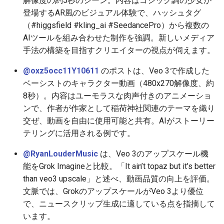
解像度の約5秒のシーン。内容はゴシック調の少女が
2026-05-30
2026-06-03
2025-11-18
2026-06-03
2025-11-18
2026-05-31
2025-11-18
2026-06-03
登場するAR風のビジュアル体験で、ハッシュタグ
（#higgsfield #kling_ai #SeedancePro）から複数の
2026-05-29
2026-06-02
2025-11-17
2026-06-02
2025-11-17
2026-05-30
2025-11-17
2026-06-02
AIツールを組み合わせた制作を強調。新しいメディア
2026-05-28
手法の構築を目指すクリエイターの視点が伺えます。
2026-06-01
2025-11-16
2026-06-01
2025-11-16
2026-05-29
2025-11-16
2026-06-01
@oxz5occ11Y10611
のポストは、Veo 3で作成した
2026-05-27
2026-05-31
2025-11-15
2026-05-31
2025-11-15
2026-05-28
2025-11-15
2026-05-31
ベーシストのキャラクター動画（480x270解像度、約
8秒）。内容はユーモラスな肉声付きのアニメーショ
2026-05-26
2026-05-30
2025-11-14
2026-05-30
2025-11-14
2026-05-27
2025-11-14
2026-05-30
ンで、作者が作家として稲荷神社関連のテーマを織り
交ぜ、動画を自由に使用可能と共有。AIがストーリー
2026-05-25
2026-05-29
2025-11-13
2026-05-29
2025-11-13
2026-05-26
2025-11-13
2026-05-29
テリングに活用される例です。
2026-05-24
2026-05-28
2025-11-12
2026-05-28
2025-11-12
2026-05-25
2025-11-12
2026-05-28
@RyanLouderMusic
は、Veo 3のアップスケール機
能をGrok Imagineと比較。「It ain’t topaz but it’s better
2026-05-23
2026-05-27
2025-11-11
2026-05-27
2025-11-11
2026-05-24
2025-11-11
2026-05-27
than veo3 upscale」と述べ、動画品質の向上を評価。
文脈では、GrokのアップスケールがVeo 3より優位
2026-05-22
2026-05-26
2025-11-10
2026-05-26
2025-11-10
2026-05-23
2025-11-10
2026-05-26
で、ニュースクリップ生成に適している点を指摘して
います。
2026-05-21
2026-05-25
2025-11-09
2026-05-25
2025-11-09
2026-05-22
2025-11-09
2026-05-25