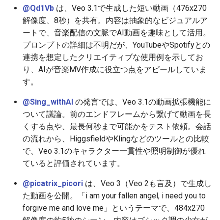
2026-06-10
2026-06-12
2025-11-27
2026-06-12
2025-11-27
2026-06-09
2025-11-27
2026-06-12
2026-06-06
@Qd1Vb
は、Veo 3.1で生成した短い動画（476x270
解像度、8秒）を共有。内容は抽象的なビジュアルア
2026-06-09
2026-06-11
2025-11-26
2026-06-11
2025-11-26
2026-06-08
2025-11-26
2026-06-11
2026-06-05
ートで、音楽配信の文脈でAI動画を趣味として活用。
プロンプトの詳細は不明だが、YouTubeやSpotifyとの
2026-06-07
2026-06-10
2025-11-25
2026-06-10
2025-11-25
2026-06-07
2025-11-25
2026-06-10
2026-06-04
連携を想定したクリエイティブな使用例を示してお
り、AIが音楽MV作成に役立つ点をアピールしていま
2026-06-06
2026-06-09
2025-11-24
2026-06-09
2025-11-24
2026-06-06
2025-11-24
2026-06-09
2026-06-03
す。
2026-06-05
2026-06-08
2025-11-23
2026-06-08
2025-11-23
2026-06-05
2025-11-23
2026-06-08
2026-06-02
@Sing_withAI
の発言では、Veo 3.1の動画拡張機能に
ついて議論。前のエンドフレームから繋げて動画を長
2026-06-04
2026-06-07
2025-11-22
2026-06-07
2025-11-22
2026-06-04
2025-11-22
2026-06-07
2026-06-01
くする点や、最長何秒まで可能かをテスト依頼。会話
の流れから、HiggsfieldやKlingなどのツールとの比較
2026-06-03
2026-06-06
2025-11-21
2026-06-06
2025-11-21
2026-06-03
2025-11-21
2026-06-06
2026-05-31
で、Veo 3.1のキャラクター一貫性や照明制御が優れ
ていると評価されています。
2026-06-02
2026-06-05
2025-11-20
2026-06-05
2025-11-20
2026-06-02
2025-11-20
2026-06-05
2026-05-30
@picatrix_picori
は、Veo 3（Veo 2も言及）で生成し
た動画を公開。「i am your fallen angel, i need you to
2026-05-31
2026-06-04
2025-11-19
2026-06-04
2025-11-19
2026-06-01
2025-11-19
2026-06-04
forgive me and love me」というテーマで、484x270