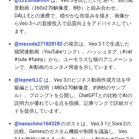
@zzZundamon
は、Veo 3を試したいと述べ、朝の風
景動画（360x270解像度、8秒）と組み合わせ。
2026-05-11
2026-05-15
2025-10-30
2026-05-15
2025-10-30
2026-05-12
2025-10-30
DALL·Eとの連携で、穏やかな街並みを描き、画像か
らVeo 3への直接投入で品質向上をアドバイスしてい
2026-05-10
2026-05-14
2025-10-29
2026-05-14
2025-10-29
2026-05-11
2025-10-29
ます。
2026-05-09
2026-05-13
2025-10-28
2026-05-13
2025-10-28
2026-05-10
2025-10-28
@masuda271828182
の発言は、Veo 3.1で生成した
猫関連動画（YouTubeリンク）。ハッシュタグ（#cat
2026-05-08
2026-05-12
2025-10-27
2026-05-12
2025-10-27
2026-05-09
2025-10-27
#cute #funny）から、ユーモラスな猫のアニメーショ
ンで、AI動画のエンタメ用途を示しています。
2026-05-07
2026-05-11
2025-10-26
2026-05-11
2025-10-26
2026-05-08
2025-10-26
@lepnetLLC
は、Veo 3のビジネス動画作成方法を中
2026-05-06
級編として説明（480x270解像度、約8秒のサンプ
2026-05-10
2025-10-25
2026-05-10
2025-10-25
2026-05-07
2025-10-25
ル）。プロンプトを公開し、ChatGPTとの比較でAIの
2026-05-05
2026-05-09
2025-10-24
2026-05-09
2025-10-24
2026-05-06
2025-10-24
説明力が優れている点を指摘。記事リンクで詳細ガイ
ドを提供しています。
2026-05-04
2026-05-08
2025-10-23
2026-05-08
2025-10-23
2026-05-05
2025-10-23
@nanashino164328
のポストは、Veo 3.1とSora 2の
比較。Geminiのカスタム機能や制限を議論し、Veo
2026-05-03
2026-05-07
2025-10-22
2026-05-07
2025-10-22
2026-05-04
2025-10-22