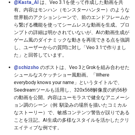
@Kasta_AI
は、Veo 3.1を使って作成した動画を共
2026-06-19
2026-06-21
2025-12-06
2026-06-21
2025-12-06
2026-01-18
2026-01-18
2026-06-19
2025-12-06
2026-01-18
2026-01-13
2026-01-18
2026-06-21
2026-06-16
有。内容はモンハン（モンスターハンター）のような
世界観のアクションシーンで、前のエンドフレームか
2026-06-18
2026-06-20
2025-12-05
2026-06-20
2025-12-05
2026-01-11
2026-01-11
2026-06-18
2025-12-05
2026-01-11
2026-01-11
2026-06-20
2026-06-15
ら繋げる機能を使ってシームレスな動画を生成。プロ
ンプトの詳細は明かされていないが、AIの動画生成が
2026-06-17
2026-06-19
2025-12-04
2026-06-19
2025-12-04
2026-01-04
2026-01-04
2026-06-17
2025-12-04
2026-01-04
2026-01-04
2026-06-19
2026-06-14
ゲーム風のダイナミックな動きを再現できる点を強調
し、ユーザーからの質問に対し「Veo 3.1で作りまし
2026-06-16
2026-06-18
2025-12-03
2026-06-18
2025-12-03
2026-06-16
2025-12-03
2026-06-18
2026-06-13
た」と回答しています。
2026-06-15
2026-06-17
2025-12-02
2026-06-17
2025-12-02
2026-06-14
2025-12-02
2026-06-17
2026-06-11
@schizsho
のポストは、Veo 3とGrokを組み合わせた
シュールなスケッチショー風動画。「Where
2026-06-14
2026-06-16
2025-12-01
2026-06-16
2025-12-01
2026-06-13
2025-12-01
2026-06-16
2026-06-10
everybody knows your name」というタイトルで、
Seedreamツールも活用し、320x568解像度の約56秒
2026-06-13
2026-06-15
2025-11-30
2026-06-15
2025-11-30
2026-06-12
2025-11-30
2026-06-15
2026-06-09
の動画を公開。内容はユーモラスで健全なアニメーシ
ョン調のシーン（例: 馴染みの場所を描いたコミカル
2026-06-12
2026-06-14
2025-11-29
2026-06-14
2025-11-29
2026-06-11
2025-11-29
2026-06-14
2026-06-08
なストーリー）で、敏感コンテンツ警告が誤りである
ことを注記。AI生成の多様なスタイルを活かしたクリ
2026-06-11
2026-06-13
2025-11-28
2026-06-13
2025-11-28
2026-06-10
2025-11-28
2026-06-13
2026-06-07
エイティブな例です。