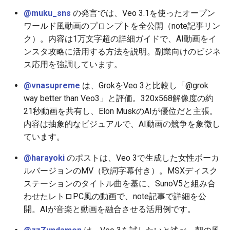
@muku_sns
の発言では、Veo 3.1を使ったオープン
2026-05-20
2026-05-24
2025-11-08
2026-05-24
2025-11-08
2026-05-21
2025-11-08
2026-05-24
ワールド風動画のプロンプトを全公開（note記事リン
ク）。内容は1万文字超の詳細ガイドで、AI動画をイ
2026-05-19
2026-05-23
2025-11-07
2026-05-23
2025-11-07
2026-05-20
2025-11-07
2026-05-23
ンスタ攻略に活用する方法を説明。副業向けのビジネ
ス応用を強調しています。
2026-05-18
2026-05-22
2025-11-06
2026-05-22
2025-11-06
2026-05-19
2025-11-06
2026-05-22
@vnasupreme
は、GrokをVeo 3と比較し「@grok
2026-05-17
way better than Veo3」と評価。320x568解像度の約
2026-05-21
2025-11-05
2026-05-21
2025-11-05
2026-05-18
2025-11-05
2026-05-21
21秒動画を共有し、Elon MuskのAIが優位だと主張。
2026-05-16
2026-05-20
2025-11-04
2026-05-20
2025-11-04
2026-05-17
2025-11-04
2026-05-20
内容は抽象的なビジュアルで、AI動画の競争を象徴し
ています。
2026-05-15
2026-05-19
2025-11-03
2026-05-19
2025-11-03
2026-05-16
2025-11-03
2026-05-18
@harayoki
のポストは、Veo 3で生成した女性ボーカ
ルバージョンのMV（歌詞字幕付き）。MSXディスク
2026-05-14
2026-05-18
2025-11-02
2026-05-18
2025-11-02
2026-05-15
2025-11-02
ステーションのタイトル曲を基に、SunoV5と組み合
わせたレトロPC風の動画で、note記事で詳細を公
2026-05-13
2026-05-17
2025-11-01
2026-05-17
2025-11-01
2026-05-14
2025-11-01
開。AIが音楽と動画を融合させる活用例です。
2026-05-12
2026-05-16
2025-10-31
2026-05-16
2025-10-31
2026-05-13
2025-10-31