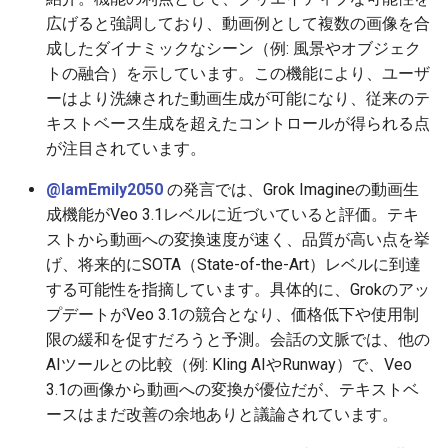
2026-06-30
広げると強調しており、動画例として複数の画像を合
2026-07-01
2025-12-15
2026-07-01
2025-12-15
2026-03-22
2025-09-24
2026-03-22
2026-03-22
2026-06-30
2025-12-15
2026-03-22
2026-03-15
2026-03-22
2026-06-30
2026-06-28
成したダイナミックなシーン（例: 風景やオブジェク
2026-06-28
2026-06-30
2025-12-14
2026-06-30
2025-12-14
2026-03-15
2025-09-21
2026-03-15
2026-03-15
2026-06-29
2025-12-14
2026-03-15
2026-03-08
2026-03-15
2026-06-29
2026-06-25
トの融合）を示しています。この機能により、ユーザ
ーはより洗練された動画生成が可能になり、従来のテ
2026-06-26
2026-06-29
2025-12-13
2026-06-29
2025-12-13
2026-03-08
2025-09-19
2026-03-08
2026-03-08
2026-06-28
2025-12-13
2026-03-08
2026-03-01
2026-03-08
2026-06-28
2026-06-24
キストベース生成を超えたコントロールが得られる点
が注目されています。
2026-06-25
2026-06-28
2025-12-12
2026-06-28
2025-12-12
2026-03-01
2026-03-01
2026-03-01
2026-06-26
2025-12-12
2026-03-01
2026-02-22
2026-03-01
2026-06-27
2026-06-23
@IamEmily2050
の発言では、Grok Imagineの動画生
成機能がVeo 3.1レベルに近づいていると評価。テキ
2026-06-24
2026-06-26
2025-12-11
2026-06-26
2025-12-11
2026-02-22
2026-02-22
2026-02-22
2026-06-25
2025-12-11
2026-02-22
2026-02-15
2026-02-22
2026-06-26
2026-06-22
ストから動画への変換速度が速く、品質が高い点を挙
げ、将来的にSOTA（State-of-the-Art）レベルに到達
2026-06-23
2026-06-25
2025-12-10
2026-06-25
2025-12-10
2026-02-15
2026-02-15
2026-02-15
2026-06-24
2025-12-10
2026-02-15
2026-02-08
2026-02-15
2026-06-25
2026-06-21
する可能性を指摘しています。具体的に、Grokのアッ
プデートがVeo 3.1の競合となり、価格低下や使用制
2026-06-22
2026-06-24
2025-12-09
2026-06-24
2025-12-09
2026-02-08
2026-02-08
2026-02-08
2026-06-23
2025-12-09
2026-02-08
2026-02-01
2026-02-08
2026-06-24
2026-06-20
限の緩和を促すだろうと予測。会話の文脈では、他の
AIツールとの比較（例: Kling AIやRunway）で、Veo
2026-06-21
2026-06-23
2025-12-08
2026-06-23
2025-12-08
2026-02-01
2026-02-05
2026-02-01
2026-06-21
2025-12-08
2026-02-01
2026-01-25
2026-02-01
2026-06-23
2026-06-18
3.1の画像から動画への変換が優位だが、テキストベ
ースはまだ改善の余地ありと議論されています。
2026-06-20
2026-06-22
2025-12-07
2026-06-22
2025-12-07
2026-01-25
2026-01-25
2026-06-20
2025-12-07
2026-01-25
2026-01-18
2026-01-25
2026-06-22
2026-06-17