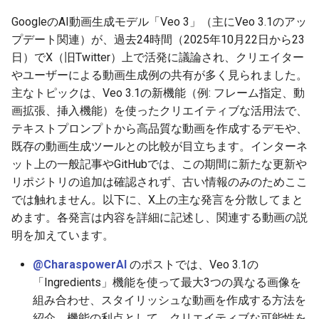
g
2026-07-09
GoogleのAI動画生成モデル「Veo 3」（主にVeo 3.1のアッ
2026-07-10
2025-12-24
2026-07-10
2025-12-24
2026-05-17
2026-05-24
2025-11-16
2026-05-24
2026-05-24
2025-11-09
2026-07-10
2025-12-24
2026-05-24
2025-11-09
2026-05-10
2026-05-24
2026-07-09
2026-05-30
2026-05-23
2026-07-08
2026-05-24
s
プデート関連）が、過去24時間（2025年10月22日から23
2026-07-08
2026-07-09
2025-12-23
2026-07-09
2025-12-23
2026-05-10
2026-05-17
2025-11-09
2026-05-17
2026-05-17
2025-11-02
2026-07-09
2025-12-23
2026-05-17
2025-11-02
2026-05-03
2026-05-17
2026-07-08
2026-05-23
2026-05-19
2026-07-07
2026-05-17
日）でX（旧Twitter）上で活発に議論され、クリエイター
e
やユーザーによる動画生成例の共有が多く見られました。
a
2026-07-07
2026-07-08
2025-12-22
2026-07-08
2025-12-22
2026-05-03
2026-05-10
2025-11-02
2026-05-10
2026-05-10
2025-10-26
2026-07-08
2025-12-22
2026-05-10
2025-10-26
2026-04-26
2026-05-10
2026-07-07
2026-05-19
2026-07-06
2026-05-10
主なトピックは、Veo 3.1の新機能（例: フレーム指定、動
画拡張、挿入機能）を使ったクリエイティブな活用法で、
r
2026-07-06
2026-07-07
2025-12-21
2026-07-07
2025-12-21
2026-04-26
2026-05-03
2025-10-26
2026-05-03
2026-05-03
2025-10-19
2026-07-07
2025-12-21
2026-05-03
2025-10-19
2026-04-19
2026-05-03
2026-07-06
2026-05-18
2026-07-05
2026-05-03
テキストプロンプトから高品質な動画を作成するデモや、
c
既存の動画生成ツールとの比較が目立ちます。インターネ
2026-07-05
2026-07-06
2025-12-20
2026-07-06
2025-12-20
2026-04-19
2026-04-26
2025-10-19
2026-04-26
2026-04-26
2025-10-12
2026-07-05
2025-12-20
2026-04-26
2025-10-12
2026-04-12
2026-04-26
2026-07-05
2026-07-04
2026-04-26
ット上の一般記事やGitHubでは、この期間に新たな更新や
h
リポジトリの追加は確認されず、古い情報のみのためここ
2026-07-04
2026-07-05
2025-12-19
2026-07-05
2025-12-19
2026-04-15
2026-04-19
2025-10-12
2026-04-19
2026-04-19
2025-10-05
2026-07-04
2025-12-19
2026-04-19
2025-10-05
2026-04-07
2026-04-19
2026-07-04
2026-07-02
2026-04-19
では触れません。以下に、X上の主な発言を分散してまと
めます。各発言は内容を詳細に記述し、関連する動画の説
2026-07-03
2026-07-04
2025-12-18
2026-07-04
2025-12-18
2026-04-12
2025-10-05
2026-04-12
2026-04-12
2025-10-04
2026-07-03
2025-12-18
2026-04-12
2025-10-02
2026-04-05
2026-04-12
2026-07-03
2026-07-01
2026-04-12
明を加えています。
@CharaspowerAI
のポストでは、Veo 3.1の
2026-07-02
2026-07-03
2025-12-17
2026-07-03
2025-12-17
2026-04-05
2025-10-02
2026-04-05
2026-04-05
2026-07-02
2025-12-17
2026-04-05
2025-09-27
2026-03-29
2026-04-05
2026-07-02
2026-06-30
2026-04-05
「Ingredients」機能を使って最大3つの異なる画像を
組み合わせ、スタイリッシュな動画を作成する方法を
2026-07-01
2026-07-02
2025-12-16
2026-07-02
2025-12-16
2026-03-29
2025-09-28
2026-03-29
2026-03-29
2026-07-01
2025-12-16
2026-03-29
2025-09-23
2026-03-22
2026-03-29
2026-07-01
2026-06-29
2026-03-30
紹介。機能の利点として、クリエイティブな可能性を