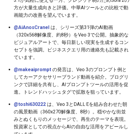
3.1が気軽に使える一方、クレジット制のためSora 2の
方が大量生成向きと評価。中華AIツールとの比較で動
2026-05-02
2026-05-06
2025-10-21
2026-05-06
2025-10-21
2026-05-03
2025-10-21
画能力の改善を望んでいます。
2026-05-01
2026-05-05
2025-10-20
2026-05-05
2025-10-20
2026-05-02
2025-10-20
@AiAnosCranel
は、シリーズ第31弾のAI動画
（320x568解像度、約8秒）をVeo 3で公開。抽象的な
2026-04-30
2026-05-04
2025-10-19
2026-05-04
2025-10-19
2026-05-01
2025-10-19
ビジュアルアートで、毎日新しい現実を生成するコン
セプトを強調。ビジネスクエリ用の連絡先も記載され
2026-04-29
2026-05-03
2025-10-18
2026-05-03
2025-10-18
2026-04-30
2025-10-18
ています。
2026-04-28
2026-05-02
2025-10-17
2026-05-02
2025-10-17
2026-04-29
2025-10-17
@makeaiprompt
の発言は、Veo 3のプロンプト例と
してカーアクセサリーブランド動画を紹介。ブログリ
2026-04-27
2026-05-01
2025-10-16
2026-05-01
2025-10-16
2026-04-28
2025-10-16
ンクで詳細を共有し、AIプロンプトツールの活用を促
進。トレンドハッシュタグで拡散を狙っています。
2026-04-26
2026-04-30
2025-10-15
2026-04-30
2025-10-15
2026-04-27
2025-10-15
@toshi630222
は、Veo 3とDALL·Eを組み合わせた朝
2026-04-25
の風景動画（360x270解像度、8秒）。穏やかな街並
2026-04-29
2025-10-14
2026-04-29
2025-10-14
2026-04-26
2025-10-14
みとぬくもりのメッセージで、再生のテーマを表現。
2026-04-24
2026-04-28
2025-10-13
2026-04-28
2025-10-13
2026-04-25
2025-10-13
投資家としての視点からAIの自由な活用をアピールし