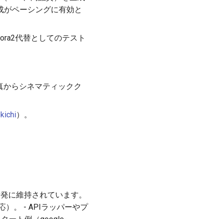
生成がペーシングに有効と
ora2代替としてのテスト
ト/写真からシネマティックク
ichi
）。
は活発に維持されています。
ル対応）。 - APIラッパーやプ