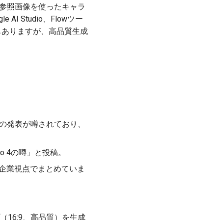
）、参照画像を使ったキャラ
 Studio、Flowツー
度）もありますが、高品質生成
ージョンの発表が噂されており、
eo 4の噂」と投稿。
れる」と企業視点でまとめていま
（16:9、高品質）を生成