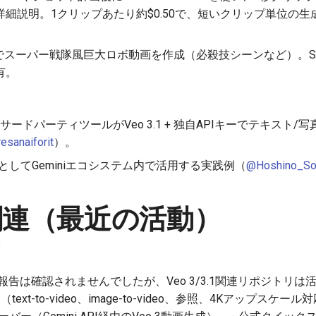
細説明。1クリップあたり約$0.50で、短いクリップ単位の
3.1でスーパー戦隊風巨大ロボ動画を作成（必殺技シーンなど）。S
有。
ようなサードパーティツールがVeo 3.1 + 独自APIキーでテキス
esanaiforit
）。
神」としてGeminiエコシステム内で活用する実践例（
@Hoshino_Sok
ub関連（最近の活動）
報告は確認されませんでしたが、Veo 3/3.1関連リポジトリ
（text-to-video、image-to-video、参照、4Kアップスケー