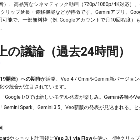
音）、高品質なシネマティック動画（720p/1080p/4K対応
ップ延長・遷移機能などが特徴です。Geminiアプリ、Google AI
どで利用可能で、一部無料枠（例: Googleアカウントで月10回程
す。
上の議論（過去24時間）
6（5/19開催）への期待
が活発。Veo 4 / OmniやGemini新バ
る進化や統合が注目されています。
「Google I/Oでは新しいモデル発表が楽しみ。Gemini各種やV
「Gemini Spark、Gemini 3.5、Veo新版の発表が見込ま
例
:
boardやショット計画後に
Veo 3.1 via Flow
を使い、4秒クリップ