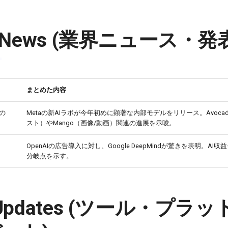
ry News (業界ニュース・発
まとめた内容
sの
Metaの新AIラボが今年初めに顕著な内部モデルをリリース。Avoca
スト）やMango（画像/動画）関連の進展を示唆。
OpenAIの広告導入に対し、Google DeepMindが驚きを表明。AI
分岐点を示す。
 & Updates (ツール・プ