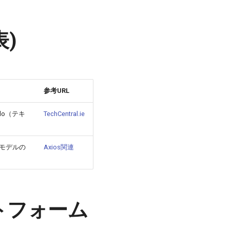
表)
参考URL
do（テキ
TechCentral.ie
収益モデルの
Axios関連
ラットフォーム