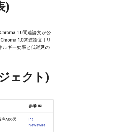
表)
oma 1.0関連論文が公
 | Chroma 1.0関連論文 | リ
ネルギー効率と低遅延の
ロジェクト)
参考URL
声AIの民
PR
Newswire