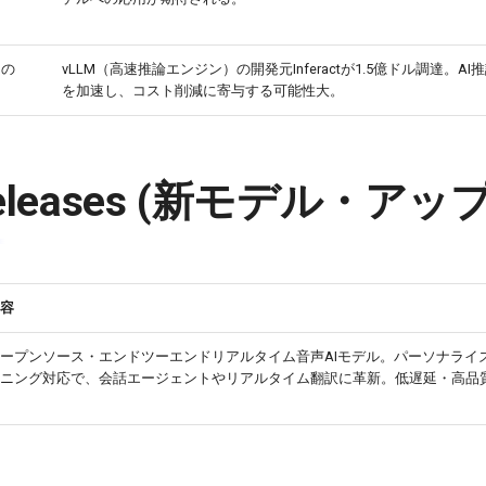
Mの
vLLM（高速推論エンジン）の開発元Inferactが1.5億ドル調達。A
を加速し、コスト削減に寄与する可能性大。
 Releases (新モデル・ア
容
ープンソース・エンドツーエンドリアルタイム音声AIモデル。パーソナライ
ニング対応で、会話エージェントやリアルタイム翻訳に革新。低遅延・高品