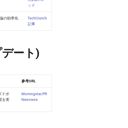
ッド
I推論の効率化
TechCrunch
記事
ップデート)
参考URL
ズドボ
Morningstar/PR
質を実
Newswire