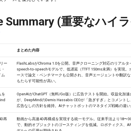
ive Summary (重要なハイ
まとめた内容
をリリー
FlashLabsがChroma 1.0を公開。音声クローニング対応のリアルタ
ス・
speech-to-speechモデルで、低遅延（TTFT 150ms未満）を実
イム
ースで論文・ベンチマークも公開され、音声エージェントや翻訳な
もたらす可能性が高い。
入を
OpenAIがChatGPT（無料/Go版）に広告テストを開始。収益化加
ind
が、DeepMindのDemis Hassabis CEOが「急ぎすぎ」とコメントし、
広告なしの方針を維持。AIチャットボットのマネタイズ戦略の違い
（4D再
動画から高速4D再構成を実現する統一モデル。従来手法より18〜3
で、動的オブジェクトのゴースティングを低減。ロボティクス、A
デルへの応用が期待される。