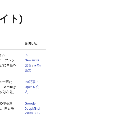
ライト)
参考URL
イム
PR
現。オープンソ
Newswire
どに革新を
発表
/
arXiv
論文
速の一環だ
Inc記事
/
Geminiは
OpenAI公
が顕在化。
式
00倍高速
Google
R、世界モ
DeepMind
X投稿スレ