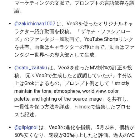
マーケティングの文脈で、プロンプトの言語依存を議
2026-06-10
2026-06-12
2025-11-27
2026-06-12
2025-11-27
2026-06-09
2025-11-27
2026-06-12
2026-06-06
論。
2026-06-09
2026-06-11
2025-11-26
2026-06-11
2025-11-26
2026-06-08
2025-11-26
2026-06-11
2026-06-05
@zakichichan1007
は、Veo3を使ったオリジナルキャ
ラクター紹介動画を投稿。 「ザキチ・ファシアロー
2026-06-07
2026-06-10
2025-11-25
2026-06-10
2025-11-25
2026-06-07
2025-11-25
2026-06-10
2026-06-04
ズ」のファンタジー風動画で、YouTube Shortsリンク
を共有。画像はキャラクターの静止画で、動画はファ
2026-06-06
2026-06-09
2025-11-24
2026-06-09
2025-11-24
2026-06-06
2025-11-24
2026-06-09
2026-06-03
ンタジー世界への導入部として生成。
2026-06-05
2026-06-08
2025-11-23
2026-06-08
2025-11-23
2026-06-05
2025-11-23
2026-06-08
2026-06-02
@sato_zaitaku
は、Veo3を使ったMV制作の訂正を投
稿。 元々Veo3で生成したと誤認していたが、半分以
2026-06-04
2026-06-07
2025-11-22
2026-06-07
2025-11-22
2026-06-04
2025-11-22
2026-06-07
2026-06-01
上はGrokによるもの。プロンプト例として「strictly
maintain the tone, atmosphere, world view, color
2026-06-03
2026-06-06
2025-11-21
2026-06-06
2025-11-21
2026-06-03
2025-11-21
2026-06-06
2026-05-31
palette, and lighting of the source image」を共有し、
一貫性を保つ方法を詳述。Filmoraで編集したプロセ
2026-06-02
2026-06-05
2025-11-20
2026-06-05
2025-11-20
2026-06-02
2025-11-20
2026-06-05
2026-05-30
スも記述。
2026-05-31
2026-06-04
2025-11-19
2026-06-04
2025-11-19
2026-06-01
2025-11-19
2026-06-04
@gilpignol
は、Veo3の進化を指摘。 5月以来、価格が
50%安くなり、速度が30%向上したと評価。過去のVC