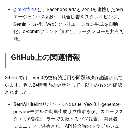
@mikefutia
は、Facebook AdsとVeo3を連携したn8n
2026-05-11
2026-05-15
2025-10-30
2026-05-15
2025-10-30
2026-05-12
2025-10-30
エージェントを紹介。 競合広告をスクレイピング、
Geminiで分析、Veo3でバリエーション生成を自動
2026-05-10
2026-05-14
2025-10-29
2026-05-14
2025-10-29
2026-05-11
2025-10-29
化。e-commブランド向けで、ワークフローを共有可
能。
2026-05-09
2026-05-13
2025-10-28
2026-05-13
2025-10-28
2026-05-10
2025-10-28
2026-05-08
2026-05-12
2025-10-27
2026-05-12
2025-10-27
2026-05-09
2025-10-27
GitHub上の関連情報
2026-05-07
2026-05-11
2025-10-26
2026-05-11
2025-10-26
2026-05-08
2025-10-26
GitHubでは、Veo3の技術的活用や問題解決が議論されて
2026-05-06
2026-05-10
2025-10-25
2026-05-10
2025-10-25
2026-05-07
2025-10-25
います。過去24時間内の更新として、以下のものが確認
されました。
2026-05-05
2026-05-09
2025-10-24
2026-05-09
2025-10-24
2026-05-06
2025-10-24
BerriAI/litellmリポジトリのissue: Veo-3.1-generate-
2026-05-04
2026-05-08
2025-10-23
2026-05-08
2025-10-23
2026-05-05
2025-10-23
previewモデルの動画生成は成功するが、ステータス
クエリが認証エラーで失敗するバグ報告。 開発者コ
2026-05-03
2026-05-07
2025-10-22
2026-05-07
2025-10-22
2026-05-04
2025-10-22
ミュニティで共有され、API統合時のトラブルシュー