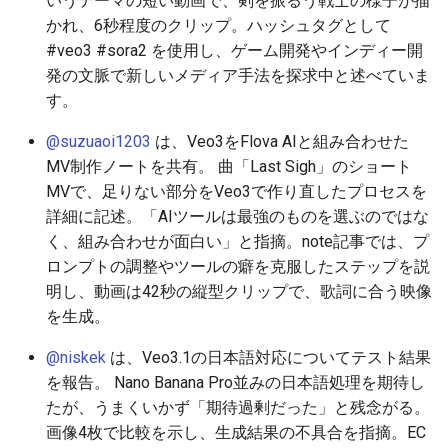
いうテーマの短い動画で、剣を振るう戦士の様子が描
2026-06-19
2026-06-21
2025-12-06
2026-06-21
2025-12-06
2026-01-18
2026-01-18
2026-06-19
2025-12-06
2026-01-18
2026-01-13
2026-01-18
2026-06-21
2026-06-16
かれ、6秒程度のクリップ。ハッシュタグとして
#veo3 #sora2 を使用し、ゲーム開発やインディー開
2026-06-18
2026-06-20
2025-12-05
2026-06-20
2025-12-05
2026-01-11
2026-01-11
2026-06-18
2025-12-05
2026-01-11
2026-01-11
2026-06-20
2026-06-15
発の文脈で新しいメディア手法を探求中と述べていま
す。
2026-06-17
2026-06-19
2025-12-04
2026-06-19
2025-12-04
2026-01-04
2026-01-04
2026-06-17
2025-12-04
2026-01-04
2026-01-04
2026-06-19
2026-06-14
@suzuaoi1203
は、Veo3をFlova AIと組み合わせた
2026-06-16
2026-06-18
2025-12-03
2026-06-18
2025-12-03
2026-06-16
2025-12-03
2026-06-18
2026-06-13
MV制作ノートを共有。 曲「Last Sigh」のショート
MVで、足りない部分をVeo3で作り直したプロセスを
2026-06-15
2026-06-17
2025-12-02
2026-06-17
2025-12-02
2026-06-14
2025-12-02
2026-06-17
2026-06-11
詳細に記述。「AIツールは最強のものを選ぶのではな
く、組み合わせが面白い」と指摘。note記事では、プ
2026-06-14
2026-06-16
2025-12-01
2026-06-16
2025-12-01
2026-06-13
2025-12-01
2026-06-16
2026-06-10
ロンプトの調整やツールの癖を克服したステップを説
明し、動画は42秒の縦型クリップで、歌詞に合う映像
2026-06-13
2026-06-15
2025-11-30
2026-06-15
2025-11-30
2026-06-12
2025-11-30
2026-06-15
2026-06-09
を生成。
@niskek
は、Veo3.1の日本語対応についてテスト結果
2026-06-12
2026-06-14
2025-11-29
2026-06-14
2025-11-29
2026-06-11
2025-11-29
2026-06-14
2026-06-08
を報告。 Nano Banana Pro並みの日本語処理を期待し
たが、うまくいかず「期待過剰だった」と残念がる。
2026-06-11
2026-06-13
2025-11-28
2026-06-13
2025-11-28
2026-06-10
2025-11-28
2026-06-13
2026-06-07
画像4枚で比較を示し、生成結果の不具合を指摘。EC