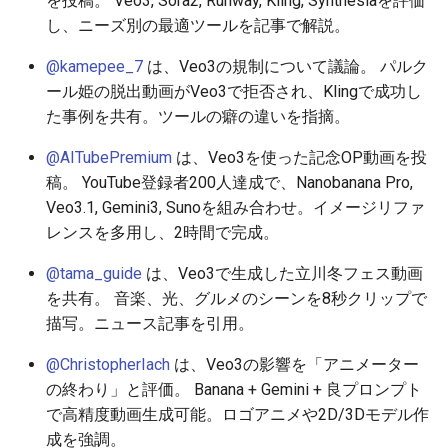
を投稿。 Veo3, Sora2, Runway, Kling, Synthesiaを評価
し、ニーズ別の最適ツールを記事で解説。
2026-05-20
2026-05-24
2025-11-08
2026-05-24
2025-11-08
2026-05-21
2025-11-08
2026-05-24
@kamepee_7
は、Veo3の規制について議論。 パルク
ール姫の脱出動画がVeo3で拒否され、Klingで成功し
2026-05-19
2026-05-23
2025-11-07
2026-05-23
2025-11-07
2026-05-20
2025-11-07
2026-05-23
た事例を共有。ツールの癖の違いを指摘。
2026-05-18
2026-05-22
2025-11-06
2026-05-22
2025-11-06
2026-05-19
2025-11-06
2026-05-22
@AITubePremium
は、Veo3を使った記念OP動画を投
稿。 YouTube登録者200人達成で、Nanobanana Pro,
2026-05-17
2026-05-21
2025-11-05
2026-05-21
2025-11-05
2026-05-18
2025-11-05
2026-05-21
Veo3.1, Gemini3, Sunoを組み合わせ。イメージリファ
レンスを多用し、2時間で完成。
2026-05-16
2026-05-20
2025-11-04
2026-05-20
2025-11-04
2026-05-17
2025-11-04
2026-05-20
@tama_guide
は、Veo3で生成した立川冬フェス動画
2026-05-15
2026-05-19
2025-11-03
2026-05-19
2025-11-03
2026-05-16
2025-11-03
2026-05-18
を共有。 音楽、光、グルメのシーンを8秒クリップで
描写。ニュース記事を引用。
2026-05-14
2026-05-18
2025-11-02
2026-05-18
2025-11-02
2026-05-15
2025-11-02
@ChristopherIach
は、Veo3の影響を「アニメーター
2026-05-13
2026-05-17
2025-11-01
2026-05-17
2025-11-01
2026-05-14
2025-11-01
の終わり」と評価。 Banana + Gemini + 良プロンプト
で高精度動画生成可能。ロゴアニメや2D/3Dモデル作
2026-05-12
2026-05-16
2025-10-31
2026-05-16
2025-10-31
2026-05-13
2025-10-31
成を強調。