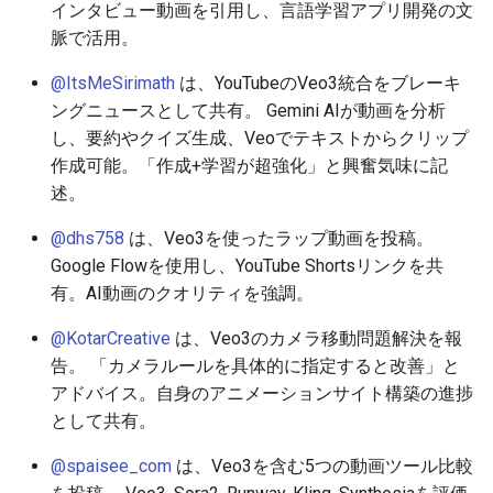
2026-05-30
2026-06-03
2025-11-18
2026-06-03
2025-11-18
2026-05-31
2025-11-18
2026-06-03
インタビュー動画を引用し、言語学習アプリ開発の文
脈で活用。
2026-05-29
2026-06-02
2025-11-17
2026-06-02
2025-11-17
2026-05-30
2025-11-17
2026-06-02
@ItsMeSirimath
は、YouTubeのVeo3統合をブレーキ
ングニュースとして共有。 Gemini AIが動画を分析
2026-05-28
2026-06-01
2025-11-16
2026-06-01
2025-11-16
2026-05-29
2025-11-16
2026-06-01
し、要約やクイズ生成、Veoでテキストからクリップ
2026-05-27
2026-05-31
2025-11-15
2026-05-31
2025-11-15
2026-05-28
2025-11-15
2026-05-31
作成可能。「作成+学習が超強化」と興奮気味に記
述。
2026-05-26
2026-05-30
2025-11-14
2026-05-30
2025-11-14
2026-05-27
2025-11-14
2026-05-30
@dhs758
は、Veo3を使ったラップ動画を投稿。
Google Flowを使用し、YouTube Shortsリンクを共
2026-05-25
2026-05-29
2025-11-13
2026-05-29
2025-11-13
2026-05-26
2025-11-13
2026-05-29
有。AI動画のクオリティを強調。
2026-05-24
2026-05-28
2025-11-12
2026-05-28
2025-11-12
2026-05-25
2025-11-12
2026-05-28
@KotarCreative
は、Veo3のカメラ移動問題解決を報
告。 「カメラルールを具体的に指定すると改善」と
2026-05-23
2026-05-27
2025-11-11
2026-05-27
2025-11-11
2026-05-24
2025-11-11
2026-05-27
アドバイス。自身のアニメーションサイト構築の進捗
として共有。
2026-05-22
2026-05-26
2025-11-10
2026-05-26
2025-11-10
2026-05-23
2025-11-10
2026-05-26
@spaisee_com
は、Veo3を含む5つの動画ツール比較
2026-05-21
2026-05-25
2025-11-09
2026-05-25
2025-11-09
2026-05-22
2025-11-09
2026-05-25