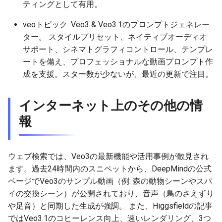
ティングとして有用。
2026-05-02
2026-05-06
2025-10-21
2026-05-06
2025-10-21
2026-05-03
2025-10-21
veoトピック: Veo3 & Veo3.1のプロンプトジェネレー
ター。 スタイルプリセット、ネイティブオーディオ
2026-05-01
2026-05-05
2025-10-20
2026-05-05
2025-10-20
2026-05-02
2025-10-20
サポート、シネマトグラフィコントロール、テンプレ
ートを備え、プロフェッショナルな動画プロンプト作
2026-04-30
2026-05-04
2025-10-19
2026-05-04
2025-10-19
2026-05-01
2025-10-19
成を支援。スター数が少ないが、最近の更新で注目。
2026-04-29
2026-05-03
2025-10-18
2026-05-03
2025-10-18
2026-04-30
2025-10-18
インターネット上のその他の情
2026-04-28
2026-05-02
2025-10-17
2026-05-02
2025-10-17
2026-04-29
2025-10-17
報
2026-04-27
2026-05-01
2025-10-16
2026-05-01
2025-10-16
2026-04-28
2025-10-16
ウェブ検索では、Veo3の最新機能や活用事例が散見され
2026-04-26
2026-04-30
2025-10-15
2026-04-30
2025-10-15
2026-04-27
2025-10-15
ます。過去24時間内のスニペットから、DeepMindの公式
ページでVeo3のサンプル動画（例: 森の動物シーンやスパ
2026-04-25
2026-04-29
2025-10-14
2026-04-29
2025-10-14
2026-04-26
2025-10-14
イの交換シーン）が公開されており、音声（鳥のさえずり
や足音）と同期した生成が強調。 また、Higgsfieldの記事
2026-04-24
2026-04-28
2025-10-13
2026-04-28
2025-10-13
2026-04-25
2025-10-13
ではVeo3.1のコヒーレンス向上、速いレンダリング、3つ