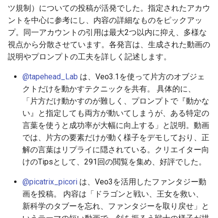
ツ規制）についての投稿が活発でした。指定されたアカウ
2026-06-30
2026-07-01
2025-12-15
2026-07-01
2025-12-15
2026-03-22
2025-09-24
2026-03-22
2026-03-22
2026-06-30
2025-12-15
2026-03-22
2026-03-15
2026-03-22
2026-06-30
2026-06-28
ントを中心に参考にし、内容の詳細なものをピックアッ
プ。同一アカウントの引用は最大2つ以内に抑え、多様な
2026-06-28
2026-06-30
2025-12-14
2026-06-30
2025-12-14
2026-03-15
2025-09-21
2026-03-15
2026-03-15
2026-06-29
2025-12-14
2026-03-15
2026-03-08
2026-03-15
2026-06-29
2026-06-25
視点から分散させています。各発言は、生成された動画の
説明やプロンプトの工夫を詳しく記述します。
2026-06-26
2026-06-29
2025-12-13
2026-06-29
2025-12-13
2026-03-08
2025-09-19
2026-03-08
2026-03-08
2026-06-28
2025-12-13
2026-03-08
2026-03-01
2026-03-08
2026-06-28
2026-06-24
@tapehead_Lab
は、Veo3.1を使って片方のオブジェ
2026-06-25
2026-06-28
2025-12-12
2026-06-28
2025-12-12
2026-03-01
2026-03-01
2026-03-01
2026-06-26
2025-12-12
2026-03-01
2026-02-22
2026-03-01
2026-06-27
2026-06-23
クトだけを動かすテクニックを共有。 具体的に、
「片方だけ動かすのが難しく、プロンプトで『動かな
2026-06-24
2026-06-26
2025-12-11
2026-06-26
2025-12-11
2026-02-22
2026-02-22
2026-02-22
2026-06-25
2025-12-11
2026-02-22
2026-02-15
2026-02-22
2026-06-26
2026-06-22
い』と指定しても両方が動いてしまうが、ある特定の
言葉を使うと成功率が大幅に向上する」と説明。動画
2026-06-23
2026-06-25
2025-12-10
2026-06-25
2025-12-10
2026-02-15
2026-02-15
2026-02-15
2026-06-24
2025-12-10
2026-02-15
2026-02-08
2026-02-15
2026-06-25
2026-06-21
では、片方の要素だけが動く様子をデモしており、正
解の言葉はリプライに隠されている。クリエイター向
2026-06-22
2026-06-24
2025-12-09
2026-06-24
2025-12-09
2026-02-08
2026-02-08
2026-02-08
2026-06-23
2025-12-09
2026-02-08
2026-02-01
2026-02-08
2026-06-24
2026-06-20
けのTipsとして、291回の閲覧を集め、好評でした。
2026-06-21
2026-06-23
2025-12-08
2026-06-23
2025-12-08
2026-02-01
2026-02-05
2026-02-01
2026-06-21
2025-12-08
2026-02-01
2026-01-25
2026-02-01
2026-06-23
2026-06-18
@picatrix_picori
は、Veo3を活用したファンタジー動
画を投稿。 内容は「ドラゴンと戦い、王女を救い、
2026-06-20
2026-06-22
2025-12-07
2026-06-22
2025-12-07
2026-01-25
2026-01-25
2026-06-20
2025-12-07
2026-01-25
2026-01-18
2026-01-25
2026-06-22
2026-06-17
新科学のタブーを忘れ、ファンタジーを取り戻せ」と