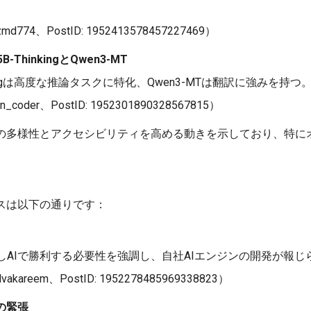
774、PostID: 1952413578457227469）
5B-ThinkingとQwen3-MT
hinkingは高度な推論タスクに特化、Qwen3-MTは翻訳に強みを持つ
der、PostID: 1952301890328567815）
Iの多様性とアクセシビリティを高める動きを示しており、特に
ースは以下の通りです：
員に対しAIで勝利する必要性を強調し、自社AIエンジンの開発が報
kareem、PostID: 1952278485969338823）
icの緊張