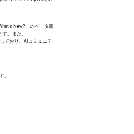
at's New?」のベータ版
ます。また、
トしており、AIコミュニテ
です。