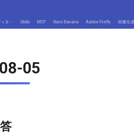
ディタ－
Skills
MCP
Nano Banana
Adobe Firefly
画像生
08-05
回答