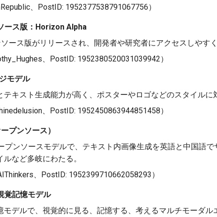
ublic、PostID: 1952377538791067756）
ース版：Horizon Alpha
オープンソース版がリリースされ、開発者や研究者にアクセスしやす
_Hughes、PostID: 1952380520031039942）
メージモデル
とテキスト生成能力が高く、ポスターやロゴなどのスタイルに
delusion、PostID: 1952450863944851458）
0Bオープンソース）
オープンソースモデルで、テキスト内画像生成を英語と中国語で
イルなど多岐にわたる。
inkers、PostID: 1952399710662058293）
大型視覚記憶モデル
憶モデルで、視覚的に見る、記憶する、考えるマルチモーダル