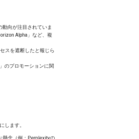
業の動向が注目されていま
zon Alpha」など、複
ルへのアクセスを遮断したと報じら
et招待」のプロモーションに関
。
能にします。
例：Perplexityの