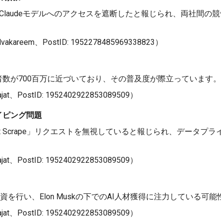
penAIのClaudeモデルへのアクセスを遮断したと報じられ、両社
kareem、PostID: 1952278485969338823）
利用者数が700百万に近づいており、その普及度が際立っています。
、PostID: 1952402922853089509）
クレイピング問題
「Do Not Scrape」リクエストを無視していると報じられ、デー
、PostID: 1952402922853089509）
の投資を行い、Elon Muskの下でのAI人材獲得に注力している
、PostID: 1952402922853089509）