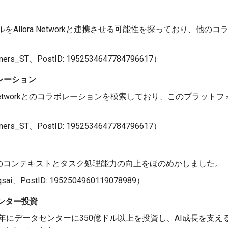
iモデルをAllora Networkと連携させる可能性を探っており、
_ST、PostID: 1952534647784796617）
ボレーション
lora Networkとのコラボレーションを模索しており、このプラッ
_ST、PostID: 1952534647784796617）
GPT-5のコンテキストとタスク処理能力の向上をほのめかしました。
i、PostID: 1952504960119078989）
センター投資
5年にデータセンターに350億ドル以上を投資し、AI成長を支え