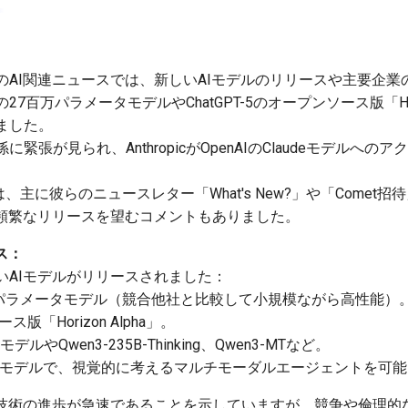
4日）のAI関連ニュースでは、新しいAIモデルのリリースや主要企
百万パラメータモデルやChatGPT-5のオープンソース版「Hori
ました。
picの関係に緊張が見られ、AnthropicがOpenAIのClaudeモデ
ogの投稿は、主に彼らのニュースレター「What's New?」や「Com
の頻繁なリリースを望むコメントもありました。
ス：
いAIモデルがリリースされました：
万パラメータモデル（競合他社と比較して小規模ながら高性能）
ース版「Horizon Alpha」。
ジモデルやQwen3-235B-Thinking、Qwen3-MTなど。
の視覚記憶モデルで、視覚的に考えるマルチモーダルエージェントを可
技術の進歩が急速であることを示していますが、競争や倫理的な懸念（