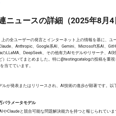
連ニュースの詳細（2025年8月
ter）上の全ユーザーの発言とインターネット上の情報を基に、ユ
ude、Anthropic、Google系AI、Gemini、Microsoft系AI、GitHub
k、MetaのLLaMA、DeepSeek、その他有力AIモデルやリサーチ、A
についてまとめました。特に@testingcatalogの投稿を
焦点を当てています。
モデルが発表またはリリースされ、AI技術の進歩が顕著です。以
百万パラメータモデル
nAIやClaudeと競合可能な問題解決能力を持つと報じられてい