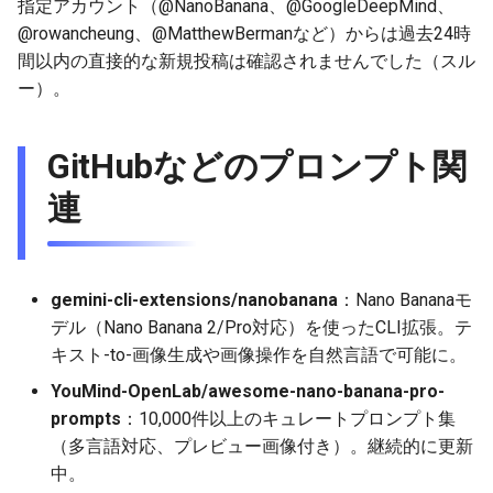
指定アカウント（@NanoBanana、@GoogleDeepMind、
2025-11-27
2026-06-12
2025-11-27
2026-06-12
2025-11-27
2026-06-10
2025-11-27
2026-06-12
2026-06-06
@rowancheung、@MatthewBermanなど）からは過去24時
間以内の直接的な新規投稿は確認されませんでした（スル
2025-11-26
2026-06-11
2025-11-26
2026-06-11
2025-11-26
2026-06-09
2025-11-26
2026-06-11
2026-06-05
ー）。
2025-11-25
2026-06-10
2025-11-25
2026-06-10
2025-11-25
2026-06-07
2025-11-25
2026-06-10
2026-06-04
GitHubなどのプロンプト関
2025-11-24
2026-06-09
2025-11-24
2026-06-09
2025-11-24
2026-06-06
2025-11-24
2026-06-09
2026-06-03
連
2025-11-23
2026-06-08
2025-11-23
2026-06-08
2025-11-23
2026-06-05
2025-11-23
2026-06-08
2026-06-02
2025-11-22
2026-06-07
2025-11-22
2026-06-07
2025-11-22
2026-06-04
2025-11-22
2026-06-07
2026-06-01
gemini-cli-extensions/nanobanana
：Nano Bananaモ
デル（Nano Banana 2/Pro対応）を使ったCLI拡張。テ
2025-11-21
2026-06-06
2025-11-21
2026-06-06
2025-11-21
2026-06-03
2025-11-21
2026-06-06
2026-05-31
キスト-to-画像生成や画像操作を自然言語で可能に。
2025-11-20
2026-06-05
2025-11-20
2026-06-05
2025-11-20
2026-06-02
2025-11-20
2026-06-05
2026-05-30
YouMind-OpenLab/awesome-nano-banana-pro-
prompts
：10,000件以上のキュレートプロンプト集
2025-11-19
2026-06-04
2025-11-19
2026-06-04
2025-11-19
2026-05-31
2025-11-19
2026-06-04
（多言語対応、プレビュー画像付き）。継続的に更新
中。