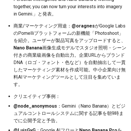
together, you can now turn your interests into imagery
2025-12-15
2026-07-01
2025-12-15
2026-07-01
2025-12-15
2026-03-22
2025-09-24
2026-03-22
2026-03-22
2026-03-22
2026-03-15
2026-06-30
2025-12-15
2026-03-22
2026-06-30
2026-06-28
in Gemini.」と発表。
2025-12-14
2026-06-30
2025-12-14
2026-06-30
2025-12-14
2026-03-15
2025-09-21
2026-03-15
2026-03-15
2026-03-15
2026-03-08
2026-06-28
2025-12-14
2026-03-15
2026-06-29
2026-06-25
商業/マーケティング用途：
@oragnes
がGoogle Labs
のPomelliプラットフォームの新機能「Photoshoot」
2025-12-13
2026-06-29
2025-12-13
2026-06-29
2025-12-13
2026-03-08
2025-09-19
2026-03-08
2026-03-08
2026-03-08
2026-03-01
2026-06-26
2025-12-13
2026-03-08
2026-06-28
2026-06-24
を紹介。ユーザーが製品写真をアップロードすると、
Nano Banana
画像生成モデルでスタジオ照明・シーン
2025-12-12
2026-06-28
2025-12-12
2026-06-28
2025-12-12
2026-03-01
2026-03-01
2026-03-01
2026-03-01
2026-02-22
2026-06-25
2025-12-12
2026-03-01
2026-06-27
2026-06-23
付きの商業級画像を自動出力。企業URLからブランド
DNA（ロゴ・フォント・色など）を自動抽出して一貫
2025-12-11
2026-06-26
2025-12-11
2026-06-26
2025-12-11
2026-02-22
2026-02-22
2026-02-22
2026-02-22
2026-02-15
2026-06-24
2025-12-11
2026-02-22
2026-06-26
2026-06-22
したマーケティング素材を作成可能。中小企業向け無
料AIマーケティングツールとして注目を集めていま
2025-12-10
2026-06-25
2025-12-10
2026-06-25
2025-12-10
2026-02-15
2026-02-15
2026-02-15
2026-02-15
2026-02-08
2026-06-23
2025-12-10
2026-02-15
2026-06-25
2026-06-21
す。
2025-12-09
2026-06-24
2025-12-09
2026-06-24
2025-12-09
2026-02-08
2026-02-08
2026-02-08
2026-02-08
2026-02-01
2026-06-22
2025-12-09
2026-02-08
2026-06-24
2026-06-20
クリエイティブ事例：
@node_anonymous
：Gemini（Nano Banana）とビジ
2025-12-08
2026-06-23
2025-12-08
2026-06-23
2025-12-08
2026-02-01
2026-02-05
2026-02-01
2026-02-01
2026-01-25
2026-06-21
2025-12-08
2026-02-01
2026-06-23
2026-06-18
ュアルコントロールシステムに関する記事を朝9時ま
でに公開予定と予告。
2025-12-07
2026-06-22
2025-12-07
2026-06-22
2025-12-07
2026-01-25
2026-01-25
2026-01-25
2026-01-18
2026-06-20
2025-12-07
2026-01-25
2026-06-22
2026-06-17
@LuisGyG
：Google AIフローと
Nano Banana Pro
を