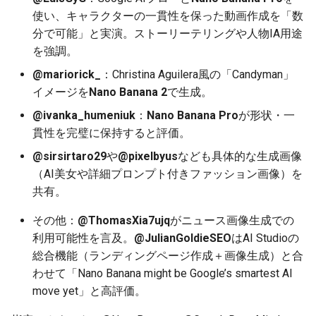
2025-12-06
2026-06-21
2025-12-06
2026-06-21
2025-12-06
2026-01-18
2026-01-18
2026-01-18
2026-01-13
2026-06-19
2025-12-06
2026-01-18
2026-06-21
2026-06-16
使い、キャラクターの一貫性を保った動画作成を「数
分で可能」と実演。ストーリーテリングや人物IA用途
2025-12-05
2026-06-20
2025-12-05
2026-06-20
2025-12-05
2026-01-11
2026-01-11
2026-01-11
2026-06-18
2025-12-05
2026-01-11
2026-06-20
2026-06-15
を強調。
@mariorick_
：Christina Aguilera風の「Candyman」
2025-12-04
2026-06-19
2025-12-04
2026-06-19
2025-12-04
2026-01-04
2026-01-04
2026-01-04
2026-06-17
2025-12-04
2026-01-04
2026-06-19
2026-06-14
イメージを
Nano Banana 2
で生成。
2025-12-03
@ivanka_humeniuk
：
Nano Banana Pro
2026-06-18
2025-12-03
2026-06-18
2025-12-03
2026-06-16
2025-12-03
2026-06-18
2026-06-13
が形状・一
貫性を完璧に保持すると評価。
2025-12-02
2026-06-17
2025-12-02
2026-06-17
2025-12-02
2026-06-15
2025-12-02
2026-06-17
2026-06-11
@sirsirtaro29
や
@pixelbyus
なども具体的な生成画像
（AI美女や詳細プロンプト付きファッション画像）を
2025-12-01
2026-06-16
2025-12-01
2026-06-16
2025-12-01
2026-06-14
2025-12-01
2026-06-16
2026-06-10
共有。
2025-11-30
2026-06-15
2025-11-30
2026-06-15
2025-11-30
2026-06-13
2025-11-30
2026-06-15
2026-06-09
その他：
@ThomasXia7ujq
がニュース画像生成での
利用可能性を言及。
@JulianGoldieSEO
はAI Studioの
2025-11-29
2026-06-14
2025-11-29
2026-06-14
2025-11-29
2026-06-12
2025-11-29
2026-06-14
2026-06-08
総合機能（ランディングページ作成＋画像生成）と合
わせて「Nano Banana might be Google’s smartest AI
2025-11-28
2026-06-13
2025-11-28
2026-06-13
2025-11-28
2026-06-11
2025-11-28
2026-06-13
2026-06-07
move yet」と高評価。