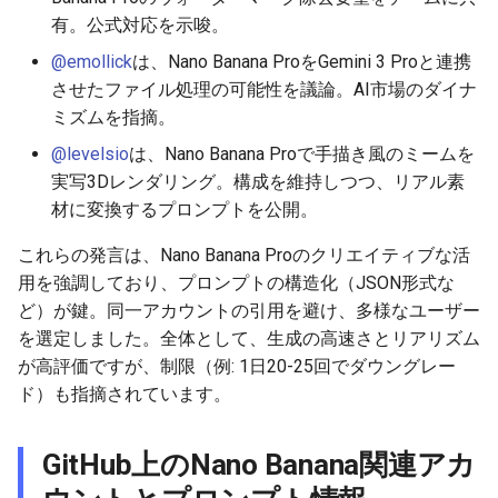
2026-06-09
2026-06-12
2025-11-27
2026-06-12
2025-11-27
2026-06-10
2025-11-27
2026-06-12
2026-06-06
有。公式対応を示唆。
@emollick
は、Nano Banana ProをGemini 3 Proと連携
2026-06-08
2026-06-11
2025-11-26
2026-06-11
2025-11-26
2026-06-09
2025-11-26
2026-06-11
2026-06-05
させたファイル処理の可能性を議論。AI市場のダイナ
ミズムを指摘。
2026-06-07
2026-06-10
2025-11-25
2026-06-10
2025-11-25
2026-06-07
2025-11-25
2026-06-10
2026-06-04
@levelsio
は、Nano Banana Proで手描き風のミームを
2026-06-06
2026-06-09
2025-11-24
2026-06-09
2025-11-24
2026-06-06
2025-11-24
2026-06-09
2026-06-03
実写3Dレンダリング。構成を維持しつつ、リアル素
材に変換するプロンプトを公開。
2026-06-05
2026-06-08
2025-11-23
2026-06-08
2025-11-23
2026-06-05
2025-11-23
2026-06-08
2026-06-02
これらの発言は、Nano Banana Proのクリエイティブな活
用を強調しており、プロンプトの構造化（JSON形式な
2026-06-04
2026-06-07
2025-11-22
2026-06-07
2025-11-22
2026-06-04
2025-11-22
2026-06-07
2026-06-01
ど）が鍵。同一アカウントの引用を避け、多様なユーザー
2026-06-03
2026-06-06
2025-11-21
2026-06-06
2025-11-21
2026-06-03
2025-11-21
2026-06-06
2026-05-31
を選定しました。全体として、生成の高速さとリアリズム
が高評価ですが、制限（例: 1日20-25回でダウングレー
2026-06-02
2026-06-05
2025-11-20
2026-06-05
2025-11-20
2026-06-02
2025-11-20
2026-06-05
2026-05-30
ド）も指摘されています。
2026-06-01
2026-06-04
2025-11-19
2026-06-04
2025-11-19
2026-05-31
2025-11-19
2026-06-04
GitHub上のNano Banana関連アカ