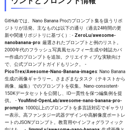
ウントとプロンプト情報
2026-05-31
2026-06-03
2025-11-18
2026-06-03
2025-11-18
2026-05-30
2025-11-18
2026-06-03
2026-05-30
2026-06-02
2025-11-17
2026-06-02
2025-11-17
2026-05-29
2025-11-17
2026-06-02
GitHubでは、Nano Banana Proのプロンプト集を扱うリポ
ジトリが活発。主なものは以下の通り（過去24時間の更
2026-05-29
2026-06-01
2025-11-16
2026-06-01
2025-11-16
2026-05-28
2025-11-16
2026-06-01
新や関連リポジトリに基づく）: -
ZeroLu/awesome-
nanobanana-pro
: 厳選されたプロンプトと例のリスト。
2026-05-28
2026-05-31
2025-11-15
2026-05-31
2025-11-15
2026-05-27
2025-11-15
2026-05-31
2000年代のフラッシュ写真風セルフィー生成や雑誌カバ
ー作成のプロンプトを追加。クリエイティブな実験向け
2026-05-27
2026-05-30
2025-11-14
2026-05-30
2025-11-14
2026-05-26
2025-11-14
2026-05-30
で、公式プロンプトガイドもリンク。 -
PicoTrex/Awesome-Nano-Banana-images
: Nano Banana
2026-05-26
2026-05-29
2025-11-13
2026-05-29
2025-11-13
2026-05-25
2025-11-13
2026-05-29
生成の画像ギャラリー。さまざまなタスク（テキストから
2026-05-25
2026-05-28
2025-11-12
2026-05-28
2025-11-12
2026-05-24
2025-11-12
2026-05-28
画像、編集）でのプロンプトを収集。Nano-consistent-
150Kデータセットを公開し、ID一貫性を保つ編集例を提
2026-05-24
2026-05-27
2025-11-11
2026-05-27
2025-11-11
2026-05-23
2025-11-11
2026-05-27
供。 -
YouMind-OpenLab/awesome-nano-banana-pro-
prompts
: 1000以上のプロンプトを多言語対応でギャラリ
2026-05-23
2026-05-26
2025-11-10
2026-05-26
2025-11-10
2026-05-22
2025-11-10
2026-05-26
ー表示。高ファンタジー武器デザインや高解像度ポートレ
ートのJSONプロンプト。教育用やインフォグラフィック
2026-05-22
2026-05-25
2025-11-09
2026-05-25
2025-11-09
2026-05-21
2025-11-09
2026-05-25
向けも。 -
JimmyLv/awesome-nano-banana
: 生成画像と