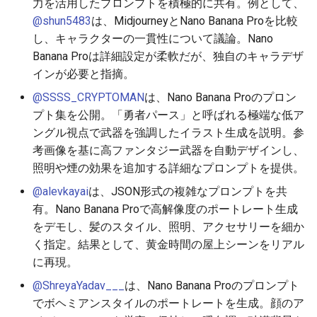
力を活用したプロンプトを積極的に共有。例として、
2026-06-30
2026-07-01
2025-12-15
2026-07-01
2025-12-15
2026-03-22
2025-09-24
2026-03-22
2026-03-22
2026-03-22
2026-03-15
2026-06-30
2025-12-15
2026-03-22
2026-06-30
2026-06-28
@shun5483
は、MidjourneyとNano Banana Proを比較
し、キャラクターの一貫性について議論。Nano
2026-06-29
2026-06-30
2025-12-14
2026-06-30
2025-12-14
2026-03-15
2025-09-21
2026-03-15
2026-03-15
2026-03-15
2026-03-08
2026-06-28
2025-12-14
2026-03-15
2026-06-29
2026-06-25
Banana Proは詳細設定が柔軟だが、独自のキャラデザ
インが必要と指摘。
2026-06-28
2026-06-29
2025-12-13
2026-06-29
2025-12-13
2026-03-08
2025-09-19
2026-03-08
2026-03-08
2026-03-08
2026-03-01
2026-06-26
2025-12-13
2026-03-08
2026-06-28
2026-06-24
@SSSS_CRYPTOMAN
は、Nano Banana Proのプロン
プト集を公開。「勇者パース」と呼ばれる極端な低ア
2026-06-26
2026-06-28
2025-12-12
2026-06-28
2025-12-12
2026-03-01
2026-03-01
2026-03-01
2026-03-01
2026-02-22
2026-06-25
2025-12-12
2026-03-01
2026-06-27
2026-06-23
ングル視点で武器を強調したイラスト生成を説明。参
考画像を基に高ファンタジー武器を自動デザインし、
2026-06-25
2026-06-26
2025-12-11
2026-06-26
2025-12-11
2026-02-22
2026-02-22
2026-02-22
2026-02-22
2026-02-15
2026-06-24
2025-12-11
2026-02-22
2026-06-26
2026-06-22
照明や煙の効果を追加する詳細なプロンプトを提供。
2026-06-24
2026-06-25
2025-12-10
2026-06-25
2025-12-10
2026-02-15
2026-02-15
2026-02-15
2026-02-15
2026-02-08
2026-06-23
2025-12-10
2026-02-15
2026-06-25
2026-06-21
@alevkayai
は、JSON形式の複雑なプロンプトを共
有。Nano Banana Proで高解像度のポートレート生成
2026-06-23
2026-06-24
2025-12-09
2026-06-24
2025-12-09
2026-02-08
2026-02-08
2026-02-08
2026-02-08
2026-02-01
2026-06-22
2025-12-09
2026-02-08
2026-06-24
2026-06-20
をデモし、髪のスタイル、照明、アクセサリーを細か
く指定。結果として、黄金時間の屋上シーンをリアル
2026-06-21
2026-06-23
2025-12-08
2026-06-23
2025-12-08
2026-02-01
2026-02-05
2026-02-01
2026-02-01
2026-01-25
2026-06-21
2025-12-08
2026-02-01
2026-06-23
2026-06-18
に再現。
@ShreyaYadav___
は、Nano Banana Proのプロンプト
2026-06-20
2026-06-22
2025-12-07
2026-06-22
2025-12-07
2026-01-25
2026-01-25
2026-01-25
2026-01-18
2026-06-20
2025-12-07
2026-01-25
2026-06-22
2026-06-17
でボヘミアンスタイルのポートレートを生成。顔のア