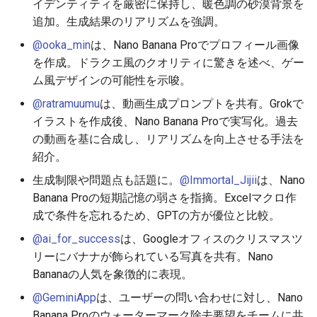
イデンティティを厳密に保持し、暖色調の砂漠背景を
2026-06-19
2026-06-21
2025-12-06
2026-06-21
2025-12-06
2026-01-18
2026-01-18
2026-01-18
2026-01-13
2026-06-19
2025-12-06
2026-01-18
2026-06-21
2026-06-16
追加。生成結果のリアリズムを強調。
@ooka_min
は、Nano Banana Proでプロフィール画像
2026-06-18
2026-06-20
2025-12-05
2026-06-20
2025-12-05
2026-01-11
2026-01-11
2026-01-11
2026-06-18
2025-12-05
2026-01-11
2026-06-20
2026-06-15
を作成。ドラクエ風のクオリティに驚きを述べ、ゲー
ム風デザインの可能性を示唆。
2026-06-17
2026-06-19
2025-12-04
2026-06-19
2025-12-04
2026-01-04
2026-01-04
2026-01-04
2026-06-17
2025-12-04
2026-01-04
2026-06-19
2026-06-14
@ratramuumu
は、動画生成プロンプトを共有。Grokで
2026-06-16
2026-06-18
2025-12-03
2026-06-18
2025-12-03
2026-06-16
2025-12-03
2026-06-18
2026-06-13
イラストを作成後、Nano Banana Proで実写化。過去
の動画を基に合成し、リアリズムを向上させる手法を
2026-06-14
2026-06-17
2025-12-02
2026-06-17
2025-12-02
2026-06-15
2025-12-02
2026-06-17
2026-06-11
紹介。
生成制限や問題点も話題に。
@Immortal_Jijii
は、Nano
2026-06-13
2026-06-16
2025-12-01
2026-06-16
2025-12-01
2026-06-14
2025-12-01
2026-06-16
2026-06-10
Banana Proの短期記憶の弱さを指摘。Excelマクロ作
成で条件を忘れるため、GPTの方が優位と比較。
2026-06-12
2026-06-15
2025-11-30
2026-06-15
2025-11-30
2026-06-13
2025-11-30
2026-06-15
2026-06-09
@ai_for_success
は、Googleオフィスのクリスマスツ
2026-06-11
2026-06-14
2025-11-29
2026-06-14
2025-11-29
2026-06-12
2025-11-29
2026-06-14
2026-06-08
リーにバナナが飾られている写真を共有。Nano
Bananaの人気を象徴的に表現。
2026-06-10
2026-06-13
2025-11-28
2026-06-13
2025-11-28
2026-06-11
2025-11-28
2026-06-13
2026-06-07
@GeminiApp
は、ユーザーの問い合わせに対し、Nano
Banana Proのウォーターマーク除去要望をチームに共