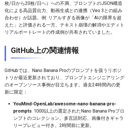
2026-05-31
2026-06-03
2025-11-18
2026-06-03
2025-11-18
2026-05-30
2025-11-18
2026-06-03
枚/日から20枚/日へ）への不満、プロンプトのJSON構造
化による高品質出力、動画生成との連携（Veo 3との組み
2026-05-30
2026-06-02
2025-11-17
2026-06-02
2025-11-17
2026-05-29
2025-11-17
2026-06-02
合わせ）が話題。例: リアルすぎる画像が「AIの限界を超
えた」と評価される一方、テキスト崩壊の解消やエディト
2026-05-29
2026-06-01
2025-11-16
2026-06-01
2025-11-16
2026-05-28
2025-11-16
2026-06-01
リアルポートレートの作成例が共有されていました。
2026-05-28
2026-05-31
2025-11-15
2026-05-31
2025-11-15
2026-05-27
2025-11-15
2026-05-31
GitHub上の関連情報
2026-05-27
2026-05-30
2025-11-14
2026-05-30
2025-11-14
2026-05-26
2025-11-14
2026-05-30
GitHubでは、Nano Banana Proのプロンプトを扱うリポジ
2026-05-26
2026-05-29
2025-11-13
2026-05-29
2025-11-13
2026-05-25
2025-11-13
2026-05-29
トリが最近更新されており、プロンプトエンジニアリング
のオープンソース事例が目立ちます。過去24時間内の更
2026-05-25
2026-05-28
2025-11-12
2026-05-28
2025-11-12
2026-05-24
2025-11-12
2026-05-28
新に限定：
2026-05-24
2026-05-27
2025-11-11
2026-05-27
2025-11-11
2026-05-23
2025-11-11
2026-05-27
YouMind-OpenLab/awesome-nano-banana-pro-
prompts
: 1000以上の選定されたNano Banana Proプロ
2026-05-23
2026-05-26
2025-11-10
2026-05-26
2025-11-10
2026-05-22
2025-11-10
2026-05-26
ンプトのコレクション。多言語対応、画像付きギャラ
リープレビュー付き。2時間前に更新。
2026-05-22
2026-05-25
2025-11-09
2026-05-25
2025-11-09
2026-05-21
2025-11-09
2026-05-25