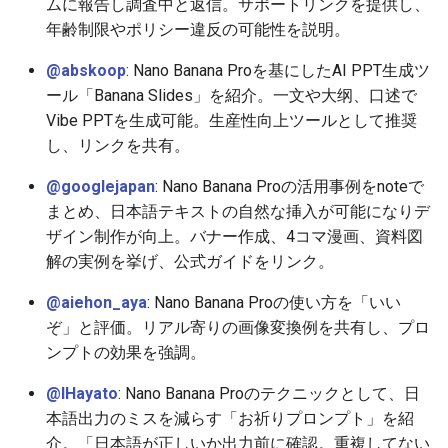
ムに報告し調査中と返信。サポートリンクを提供し、
2026-06-19
2026-06-21
2025-12-06
2026-06-21
2025-12-06
2026-01-18
2026-01-18
2026-01-18
2026-01-13
2026-06-19
2025-12-06
2026-01-18
2026-06-21
2026-06-16
年齢制限やポリシー違反の可能性を説明。
2026-06-18
2026-06-20
2025-12-05
2026-06-20
2025-12-05
2026-01-11
2026-01-11
2026-01-11
2026-06-18
2025-12-05
2026-01-11
2026-06-20
2026-06-15
@abskoop
: Nano Banana Proを基にしたAI PPT生成ツ
ール「Banana Slides」を紹介。一文や大纲、口述で
2026-06-17
2026-06-19
2025-12-04
2026-06-19
2025-12-04
2026-01-04
2026-01-04
2026-01-04
2026-06-17
2025-12-04
2026-01-04
2026-06-19
2026-06-14
Vibe PPTを生成可能。生産性向上ツールとして推奨
し、リンクを共有。
2026-06-16
2026-06-18
2025-12-03
2026-06-18
2025-12-03
2026-06-16
2025-12-03
2026-06-18
2026-06-13
@googlejapan
: Nano Banana Proの活用事例をnoteで
まとめ、日本語テキストの自然な挿入が可能になりデ
2026-06-14
2026-06-17
2025-12-02
2026-06-17
2025-12-02
2026-06-15
2025-12-02
2026-06-17
2026-06-11
ザイン制作が向上。バナー作成、4コマ漫画、資料図
解の実例を挙げ、公式ガイドをリンク。
2026-06-13
2026-06-16
2025-12-01
2026-06-16
2025-12-01
2026-06-14
2025-12-01
2026-06-16
2026-06-10
@aiehon_aya
: Nano Banana Proの使い方を「いい
2026-06-12
2026-06-15
2025-11-30
2026-06-15
2025-11-30
2026-06-13
2025-11-30
2026-06-15
2026-06-09
ぞ」と評価。リアル寄りの画像変換例を共有し、プロ
ンプトの効果を強調。
2026-06-11
2026-06-14
2025-11-29
2026-06-14
2025-11-29
2026-06-12
2025-11-29
2026-06-14
2026-06-08
@IHayato
: Nano Banana Proのテクニックとして、日
2026-06-10
2026-06-13
2025-11-28
2026-06-13
2025-11-28
2026-06-11
2025-11-28
2026-06-13
2026-06-07
本語出力のミスを減らす「お祈りプロンプト」を紹
介。「日本語が正しいか出力前に確認。重複してない