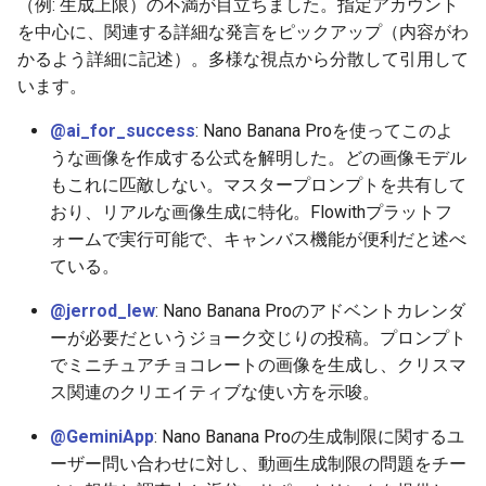
（例: 生成上限）の不満が目立ちました。指定アカウント
2026-06-30
2026-07-01
2025-12-15
2026-07-01
2025-12-15
2026-03-22
2025-09-24
2026-03-22
2026-03-22
2026-03-22
2026-03-15
2026-06-30
2025-12-15
2026-03-22
2026-06-30
2026-06-28
を中心に、関連する詳細な発言をピックアップ（内容がわ
かるよう詳細に記述）。多様な視点から分散して引用して
2026-06-29
2026-06-30
2025-12-14
2026-06-30
2025-12-14
2026-03-15
2025-09-21
2026-03-15
2026-03-15
2026-03-15
2026-03-08
2026-06-28
2025-12-14
2026-03-15
2026-06-29
2026-06-25
います。
@ai_for_success
: Nano Banana Proを使ってこのよ
2026-06-28
2026-06-29
2025-12-13
2026-06-29
2025-12-13
2026-03-08
2025-09-19
2026-03-08
2026-03-08
2026-03-08
2026-03-01
2026-06-26
2025-12-13
2026-03-08
2026-06-28
2026-06-24
うな画像を作成する公式を解明した。どの画像モデル
もこれに匹敵しない。マスタープロンプトを共有して
2026-06-26
2026-06-28
2025-12-12
2026-06-28
2025-12-12
2026-03-01
2026-03-01
2026-03-01
2026-03-01
2026-02-22
2026-06-25
2025-12-12
2026-03-01
2026-06-27
2026-06-23
おり、リアルな画像生成に特化。Flowithプラットフ
2026-06-25
2026-06-26
2025-12-11
2026-06-26
2025-12-11
2026-02-22
2026-02-22
2026-02-22
2026-02-22
2026-02-15
2026-06-24
2025-12-11
2026-02-22
2026-06-26
2026-06-22
ォームで実行可能で、キャンバス機能が便利だと述べ
ている。
2026-06-24
2026-06-25
2025-12-10
2026-06-25
2025-12-10
2026-02-15
2026-02-15
2026-02-15
2026-02-15
2026-02-08
2026-06-23
2025-12-10
2026-02-15
2026-06-25
2026-06-21
@jerrod_lew
: Nano Banana Proのアドベントカレンダ
ーが必要だというジョーク交じりの投稿。プロンプト
2026-06-23
2026-06-24
2025-12-09
2026-06-24
2025-12-09
2026-02-08
2026-02-08
2026-02-08
2026-02-08
2026-02-01
2026-06-22
2025-12-09
2026-02-08
2026-06-24
2026-06-20
でミニチュアチョコレートの画像を生成し、クリスマ
ス関連のクリエイティブな使い方を示唆。
2026-06-21
2026-06-23
2025-12-08
2026-06-23
2025-12-08
2026-02-01
2026-02-05
2026-02-01
2026-02-01
2026-01-25
2026-06-21
2025-12-08
2026-02-01
2026-06-23
2026-06-18
@GeminiApp
: Nano Banana Proの生成制限に関するユ
2026-06-20
2026-06-22
2025-12-07
2026-06-22
2025-12-07
2026-01-25
2026-01-25
2026-01-25
2026-01-18
2026-06-20
2025-12-07
2026-01-25
2026-06-22
2026-06-17
ーザー問い合わせに対し、動画生成制限の問題をチー