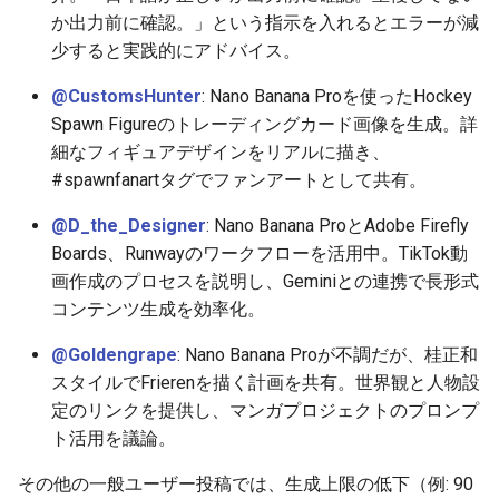
2026-06-09
2026-06-12
2025-11-27
2026-06-12
2025-11-27
2026-06-10
2025-11-27
2026-06-12
2026-06-06
か出力前に確認。」という指示を入れるとエラーが減
少すると実践的にアドバイス。
2026-06-08
2026-06-11
2025-11-26
2026-06-11
2025-11-26
2026-06-09
2025-11-26
2026-06-11
2026-06-05
@CustomsHunter
: Nano Banana Proを使ったHockey
2026-06-07
2026-06-10
2025-11-25
2026-06-10
2025-11-25
2026-06-07
2025-11-25
2026-06-10
2026-06-04
Spawn Figureのトレーディングカード画像を生成。詳
細なフィギュアデザインをリアルに描き、
2026-06-06
2026-06-09
2025-11-24
2026-06-09
2025-11-24
2026-06-06
2025-11-24
2026-06-09
2026-06-03
#spawnfanartタグでファンアートとして共有。
@D_the_Designer
: Nano Banana ProとAdobe Firefly
2026-06-05
2026-06-08
2025-11-23
2026-06-08
2025-11-23
2026-06-05
2025-11-23
2026-06-08
2026-06-02
Boards、Runwayのワークフローを活用中。TikTok動
画作成のプロセスを説明し、Geminiとの連携で長形式
2026-06-04
2026-06-07
2025-11-22
2026-06-07
2025-11-22
2026-06-04
2025-11-22
2026-06-07
2026-06-01
コンテンツ生成を効率化。
2026-06-03
2026-06-06
2025-11-21
2026-06-06
2025-11-21
2026-06-03
2025-11-21
2026-06-06
2026-05-31
@Goldengrape
: Nano Banana Proが不調だが、桂正和
スタイルでFrierenを描く計画を共有。世界観と人物設
2026-06-02
2026-06-05
2025-11-20
2026-06-05
2025-11-20
2026-06-02
2025-11-20
2026-06-05
2026-05-30
定のリンクを提供し、マンガプロジェクトのプロンプ
ト活用を議論。
2026-06-01
2026-06-04
2025-11-19
2026-06-04
2025-11-19
2026-05-31
2025-11-19
2026-06-04
その他の一般ユーザー投稿では、生成上限の低下（例: 90