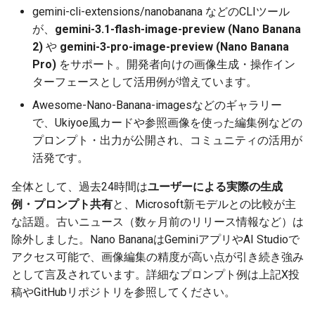
2025-11-27
2026-06-12
2025-11-27
2026-06-12
2025-11-27
2026-06-10
2025-11-27
2026-06-12
2026-06-06
gemini-cli-extensions/nanobanana などのCLIツール
が、
gemini-3.1-flash-image-preview (Nano Banana
2025-11-26
2026-06-11
2025-11-26
2026-06-11
2025-11-26
2026-06-09
2025-11-26
2026-06-11
2026-06-05
2)
や
gemini-3-pro-image-preview (Nano Banana
Pro)
をサポート。開発者向けの画像生成・操作イン
2025-11-25
2026-06-10
2025-11-25
2026-06-10
2025-11-25
2026-06-07
2025-11-25
2026-06-10
2026-06-04
ターフェースとして活用例が増えています。
Awesome-Nano-Banana-imagesなどのギャラリー
2025-11-24
2026-06-09
2025-11-24
2026-06-09
2025-11-24
2026-06-06
2025-11-24
2026-06-09
2026-06-03
で、Ukiyoe風カードや参照画像を使った編集例などの
プロンプト・出力が公開され、コミュニティの活用が
2025-11-23
2026-06-08
2025-11-23
2026-06-08
2025-11-23
2026-06-05
2025-11-23
2026-06-08
2026-06-02
活発です。
2025-11-22
2026-06-07
2025-11-22
2026-06-07
2025-11-22
2026-06-04
2025-11-22
2026-06-07
2026-06-01
全体として、過去24時間は
ユーザーによる実際の生成
例・プロンプト共有
と、Microsoft新モデルとの比較が主
2025-11-21
2026-06-06
2025-11-21
2026-06-06
2025-11-21
2026-06-03
2025-11-21
2026-06-06
2026-05-31
な話題。古いニュース（数ヶ月前のリリース情報など）は
除外しました。Nano BananaはGeminiアプリやAI Studioで
2025-11-20
2026-06-05
2025-11-20
2026-06-05
2025-11-20
2026-06-02
2025-11-20
2026-06-05
2026-05-30
アクセス可能で、画像編集の精度が高い点が引き続き強み
として言及されています。詳細なプロンプト例は上記X投
2025-11-19
2026-06-04
2025-11-19
2026-06-04
2025-11-19
2026-05-31
2025-11-19
2026-06-04
稿やGitHubリポジトリを参照してください。