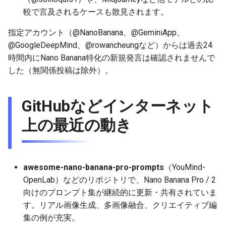
2025-12-06
2026-06-21
2025-12-06
2026-06-21
2025-12-06
2026-01-18
2026-01-18
2026-01-18
2026-01-13
2026-06-19
2025-12-06
2026-01-18
2026-06-21
2026-06-16
較で言及されるケースも散見されます。
指定アカウント（@NanoBanana、@GeminiApp、
2025-12-05
2026-06-20
2025-12-05
2026-06-20
2025-12-05
2026-01-11
2026-01-11
2026-01-11
2026-06-18
2025-12-05
2026-01-11
2026-06-20
2026-06-15
@GoogleDeepMind、@rowancheungなど）からは過去24
2025-12-04
時間内にNano Banana特化の新規発言は確認されませんで
2026-06-19
2025-12-04
2026-06-19
2025-12-04
2026-01-04
2026-01-04
2026-01-04
2026-06-17
2025-12-04
2026-01-04
2026-06-19
2026-06-14
した（無関係投稿は除外）。
2025-12-03
2026-06-18
2025-12-03
2026-06-18
2025-12-03
2026-06-16
2025-12-03
2026-06-18
2026-06-13
GitHubなどインターネット
2025-12-02
2026-06-17
2025-12-02
2026-06-17
2025-12-02
2026-06-15
2025-12-02
2026-06-17
2026-06-11
上の最近の動き
2025-12-01
2026-06-16
2025-12-01
2026-06-16
2025-12-01
2026-06-14
2025-12-01
2026-06-16
2026-06-10
2025-11-30
2026-06-15
2025-11-30
2026-06-15
2025-11-30
2026-06-13
2025-11-30
2026-06-15
2026-06-09
awesome-nano-banana-pro-prompts
（YouMind-
OpenLab）などのリポジトリで、Nano Banana Pro / 2
2025-11-29
2026-06-14
2025-11-29
2026-06-14
2025-11-29
2026-06-12
2025-11-29
2026-06-14
2026-06-08
向けのプロンプト集が継続的に更新・共有されていま
す。リアル画像生成、多画像融合、クリエイティブ編
2025-11-28
2026-06-13
2025-11-28
2026-06-13
2025-11-28
2026-06-11
2025-11-28
2026-06-13
2026-06-07
集の例が充実。