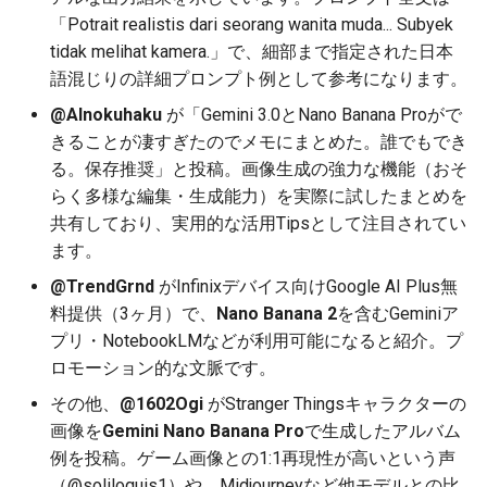
「Potrait realistis dari seorang wanita muda... Subyek
2025-12-15
2026-07-01
2025-12-15
2026-07-01
2025-12-15
2026-03-22
2025-09-24
2026-03-22
2026-03-22
2026-03-22
2026-03-15
2026-06-30
2025-12-15
2026-03-22
2026-06-30
2026-06-28
tidak melihat kamera.」で、細部まで指定された日本
2025-12-14
語混じりの詳細プロンプト例として参考になります。
2026-06-30
2025-12-14
2026-06-30
2025-12-14
2026-03-15
2025-09-21
2026-03-15
2026-03-15
2026-03-15
2026-03-08
2026-06-28
2025-12-14
2026-03-15
2026-06-29
2026-06-25
@AInokuhaku
が「Gemini 3.0とNano Banana Proがで
2025-12-13
2026-06-29
2025-12-13
2026-06-29
2025-12-13
2026-03-08
2025-09-19
2026-03-08
2026-03-08
2026-03-08
2026-03-01
2026-06-26
2025-12-13
2026-03-08
2026-06-28
2026-06-24
きることが凄すぎたのでメモにまとめた。誰でもでき
る。保存推奨」と投稿。画像生成の強力な機能（おそ
2025-12-12
2026-06-28
2025-12-12
2026-06-28
2025-12-12
2026-03-01
2026-03-01
2026-03-01
2026-03-01
2026-02-22
2026-06-25
2025-12-12
2026-03-01
2026-06-27
2026-06-23
らく多様な編集・生成能力）を実際に試したまとめを
共有しており、実用的な活用Tipsとして注目されてい
2025-12-11
2026-06-26
2025-12-11
2026-06-26
2025-12-11
2026-02-22
2026-02-22
2026-02-22
2026-02-22
2026-02-15
2026-06-24
2025-12-11
2026-02-22
2026-06-26
2026-06-22
ます。
@TrendGrnd
がInfinixデバイス向けGoogle AI Plus無
2025-12-10
2026-06-25
2025-12-10
2026-06-25
2025-12-10
2026-02-15
2026-02-15
2026-02-15
2026-02-15
2026-02-08
2026-06-23
2025-12-10
2026-02-15
2026-06-25
2026-06-21
料提供（3ヶ月）で、
Nano Banana 2
を含むGeminiア
プリ・NotebookLMなどが利用可能になると紹介。プ
2025-12-09
2026-06-24
2025-12-09
2026-06-24
2025-12-09
2026-02-08
2026-02-08
2026-02-08
2026-02-08
2026-02-01
2026-06-22
2025-12-09
2026-02-08
2026-06-24
2026-06-20
ロモーション的な文脈です。
2025-12-08
2026-06-23
2025-12-08
2026-06-23
2025-12-08
2026-02-01
2026-02-05
2026-02-01
2026-02-01
2026-01-25
2026-06-21
2025-12-08
2026-02-01
2026-06-23
2026-06-18
その他、
@1602Ogi
がStranger Thingsキャラクターの
画像を
Gemini Nano Banana Pro
で生成したアルバム
2025-12-07
2026-06-22
2025-12-07
2026-06-22
2025-12-07
2026-01-25
2026-01-25
2026-01-25
2026-01-18
2026-06-20
2025-12-07
2026-01-25
2026-06-22
2026-06-17
例を投稿。ゲーム画像との1:1再現性が高いという声
（@soliloquis1）や、Midjourneyなど他モデルとの比