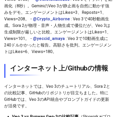
画化（8秒）。GeminiのVeo 3が静止画を自然に動かす強
2026-05-20
2026-05-24
2025-11-08
2026-05-24
2025-11-08
2026-05-21
2025-11-08
2026-05-24
みをデモ。エンゲージメントはLikes=3、Reposts=1、
Views=208。 -
@Crypto_Airborne
: Veo 3で40秒動画生
2026-05-19
2026-05-23
2025-11-07
2026-05-23
2025-11-07
2026-05-20
2025-11-07
2026-05-23
成。Sora 2が物理・音声・人物生成で優位だが、Veo 3は
生成制限が厳しいと比較。エンゲージメントはLikes=1、
2026-05-18
2026-05-22
2025-11-06
2026-05-22
2025-11-06
2026-05-19
2025-11-06
2026-05-22
Views=101。 -
@yeccid_amaya
: Veo 3で10動画生成に
240ドルかかったと報告。高額さを批判。エンゲージメン
2026-05-17
2026-05-21
2025-11-05
2026-05-21
2025-11-05
2026-05-18
2025-11-05
2026-05-21
トはLikes=6、Views=180。
2026-05-16
2026-05-20
2025-11-04
2026-05-20
2025-11-04
2026-05-17
2025-11-04
2026-05-20
インターネット上/Githubの情報
2026-05-15
2026-05-19
2025-11-03
2026-05-19
2025-11-03
2026-05-16
2025-11-03
2026-05-18
インターネットでは、Veo 3のチュートリアル、Sora 2と
2026-05-14
2026-05-18
2025-11-02
2026-05-18
2025-11-02
2026-05-15
2025-11-02
の比較記事、GitHubのリポジトリが目立ちました。特に
GitHubでは、Veo 3のAPI統合やプロンプトガイドの更新
2026-05-13
2026-05-17
2025-11-01
2026-05-17
2025-11-01
2026-05-14
2025-11-01
が活発です。
2026-05-12
2026-05-16
2025-10-31
2026-05-16
2025-10-31
2026-05-13
2025-10-31
Veo 3 vs Runway Gen-3の比較記事
（Skywork.aiブロ