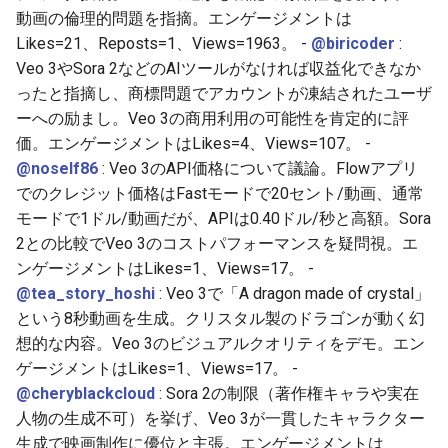
2026-06-10
2026-06-12
2025-11-27
2026-06-12
2025-11-27
2026-06-09
2025-11-27
2026-06-12
2026-06-06
動画の倫理的問題を指摘。エンゲージメントは
Likes=21、Reposts=1、Views=1963。 -
@biricoder
:
2026-06-09
2026-06-11
2025-11-26
2026-06-11
2025-11-26
2026-06-08
2025-11-26
2026-06-11
2026-06-05
Veo 3やSora 2などのAIツールがなければ収益化できなか
ったと指摘し、商標問題でアカウントが凍結されたユーザ
2026-06-07
2026-06-10
2025-11-25
2026-06-10
2025-11-25
2026-06-07
2025-11-25
2026-06-10
2026-06-04
ーへの励まし。Veo 3の商用利用の可能性を肯定的に評
価。エンゲージメントはLikes=4、Views=107。 -
2026-06-06
2026-06-09
2025-11-24
2026-06-09
2025-11-24
2026-06-06
2025-11-24
2026-06-09
2026-06-03
@noself86
: Veo 3のAPI価格について議論。Flowアプリ
でのクレジット価格はFastモードで20セント/動画、通常
2026-06-05
2026-06-08
2025-11-23
2026-06-08
2025-11-23
2026-06-05
2025-11-23
2026-06-08
2026-06-02
モードで1ドル/動画だが、APIは0.40ドル/秒と高額。Sora
2との比較でVeo 3のコストパフォーマンスを疑問視。エ
2026-06-04
2026-06-07
2025-11-22
2026-06-07
2025-11-22
2026-06-04
2025-11-22
2026-06-07
2026-06-01
ンゲージメントはLikes=1、Views=17。 -
@tea_story_hoshi
: Veo 3で「A dragon made of crystal」
2026-06-03
2026-06-06
2025-11-21
2026-06-06
2025-11-21
2026-06-03
2025-11-21
2026-06-06
2026-05-31
という8秒動画を生成。クリスタル製のドラゴンが動く幻
想的な内容。Veo 3のビジュアルクオリティをデモ。エン
2026-06-02
2026-06-05
2025-11-20
2026-06-05
2025-11-20
2026-06-02
2025-11-20
2026-06-05
2026-05-30
ゲージメントはLikes=1、Views=17。 -
@cheryblackcloud
: Sora 2の制限（著作権キャラや実在
2026-05-31
2026-06-04
2025-11-19
2026-06-04
2025-11-19
2026-06-01
2025-11-19
2026-06-04
人物の生成不可）を挙げ、Veo 3が一貫したキャラクター
生成で映画制作に優位と主張。エンゲージメントは