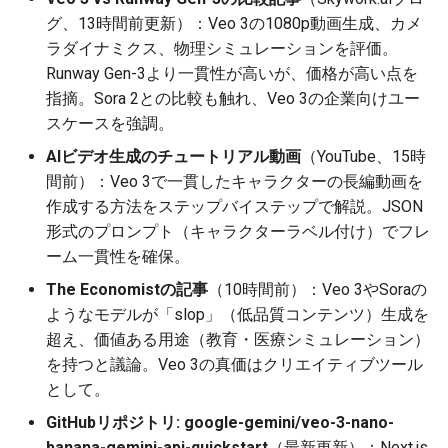
グ、13時間前更新）：Veo 3の1080p動画生成、カメ
2026-05-11
2026-05-15
2025-10-30
2026-05-15
2025-10-30
2026-05-12
2025-10-30
ラダイナミクス、物理シミュレーションを評価。
Runway Gen-3より一貫性が高いが、価格が高い点を
2026-05-10
2026-05-14
2025-10-29
2026-05-14
2025-10-29
2026-05-11
2025-10-29
指摘。Sora 2との比較も触れ、Veo 3の企業向けユー
スケースを強調。
2026-05-09
2026-05-13
2025-10-28
2026-05-13
2025-10-28
2026-05-10
2025-10-28
AIビデオ生成のチュートリアル動画
（YouTube、15時
間前）：Veo 3で一貫したキャラクターの長編動画を
2026-05-08
2026-05-12
2025-10-27
2026-05-12
2025-10-27
2026-05-09
2025-10-27
作成する方法をステップバイステップで解説。JSON
形式のプロンプト（キャラクターラベル付け）でフレ
2026-05-07
2026-05-11
2025-10-26
2026-05-11
2025-10-26
2026-05-08
2025-10-26
ーム一貫性を確保。
2026-05-06
2026-05-10
2025-10-25
2026-05-10
2025-10-25
2026-05-07
2025-10-25
The Economistの記事
（10時間前）：Veo 3やSoraの
ようなモデルが「slop」（低品質コンテンツ）生成を
2026-05-05
2026-05-09
2025-10-24
2026-05-09
2025-10-24
2026-05-06
2025-10-24
超え、価値ある用途（教育・医療シミュレーション）
を持つと議論。Veo 3の真価はクリエイティブツール
2026-05-04
2026-05-08
2025-10-23
2026-05-08
2025-10-23
2026-05-05
2025-10-23
として。
GitHubリポジトリ: google-gemini/veo-3-nano-
2026-05-03
2026-05-07
2025-10-22
2026-05-07
2025-10-22
2026-05-04
2025-10-22
banana-gemini-api-quickstart
（最新更新）：Next.js