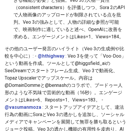
きる機能が必要」と指摘。Veo 3の人物一貫性
2026-06-19
2026-06-21
2025-12-06
2026-06-21
2025-12-06
2026-01-18
2026-01-18
2026-06-19
2025-12-06
2026-01-18
2026-01-13
2026-01-18
2026-06-21
2026-06-16
（consistent characters）を評価しつつ、Sora 2のAPI
で人物画像のアップロードが制限されている点を批
2026-06-18
2026-06-20
2025-12-05
2026-06-20
2025-12-05
2026-01-11
2026-01-11
2026-06-18
2025-12-05
2026-01-11
2026-01-11
2026-06-20
2026-06-15
判。Veo 3の強みとして、人物の詳細な参照が可能
で、映画制作に適していると述べ、OpenAIに改善を
2026-06-17
2026-06-19
2025-12-04
2026-06-19
2025-12-04
2026-01-04
2026-01-04
2026-06-17
2025-12-04
2026-01-04
2026-01-04
2026-06-19
2026-06-14
求める。エンゲージメントはLikes=1、Views=184。
2026-06-16
2026-06-18
2025-12-03
2026-06-18
2025-12-03
2026-06-16
2025-12-03
2026-06-18
2026-06-13
その他のユーザー発言のハイライト（Veo 3の生成例や比
較を中心に）: -
@hthighway
: Veo 3を使って「Voo-Doo」
2026-06-15
2026-06-17
2025-12-02
2026-06-17
2025-12-02
2026-06-14
2025-12-02
2026-06-17
2026-06-11
という動画を作成。ツールとして@higgsfield_aiの
SeeDreamでスタートフレーム生成、Veo 3で動画化、
2026-06-14
2026-06-16
2025-12-01
2026-06-16
2025-12-01
2026-06-13
2025-12-01
2026-06-16
2026-06-10
Topaz Upscalerでアップスケール。内容は
@DomainDommeと@bennashのコラボで、ブードゥー人
2026-06-13
2026-06-15
2025-11-30
2026-06-15
2025-11-30
2026-06-12
2025-11-30
2026-06-15
2026-06-09
形のような不気味で芸術的な動画（16秒）。エンゲージ
メントはLikes=6、Reposts=1、Views=183。 -
2026-06-12
2026-06-14
2025-11-29
2026-06-14
2025-11-29
2026-06-11
2025-11-29
2026-06-14
2026-06-08
@vasumanmoza
: スタートアップアイデアとして、違法
行為の動画にSoraとVeo 3の透かしを追加し、ソーシャル
2026-06-11
2026-06-13
2025-11-28
2026-06-13
2025-11-28
2026-06-10
2025-11-28
2026-06-13
2026-06-07
メディアでキャンペーンを展開して無罪を勝ち取るという
ジョーク投稿。Veo 3の透かし機能の有用性を皮肉り、AI