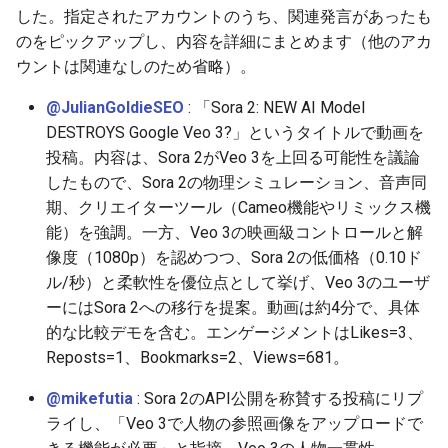
した。指定されたアカウントのうち、関連発言があったも
2026-06-30
2026-07-01
2025-12-15
2026-07-01
2025-12-15
2026-03-22
2025-09-24
2026-03-22
2026-03-22
2026-06-30
2025-12-15
2026-03-22
2026-03-15
2026-03-22
2026-06-30
2026-06-28
のをピックアップし、内容を詳細にまとめます（他のアカ
ウントは関連なしのため省略）。
2026-06-28
2026-06-30
2025-12-14
2026-06-30
2025-12-14
2026-03-15
2025-09-21
2026-03-15
2026-03-15
2026-06-29
2025-12-14
2026-03-15
2026-03-08
2026-03-15
2026-06-29
2026-06-25
@JulianGoldieSEO
: 「Sora 2: NEW AI Model
2026-06-26
2026-06-29
2025-12-13
2026-06-29
2025-12-13
2026-03-08
2025-09-19
2026-03-08
2026-03-08
2026-06-28
2025-12-13
2026-03-08
2026-03-01
2026-03-08
2026-06-28
2026-06-24
DESTROYS Google Veo 3?」というタイトルで動画を
投稿。内容は、Sora 2がVeo 3を上回る可能性を議論
2026-06-25
2026-06-28
2025-12-12
2026-06-28
2025-12-12
2026-03-01
2026-03-01
2026-03-01
2026-06-26
2025-12-12
2026-03-01
2026-02-22
2026-03-01
2026-06-27
2026-06-23
したもので、Sora 2の物理シミュレーション、音声同
期、クリエイターツール（Cameo機能やリミックス機
2026-06-24
2026-06-26
2025-12-11
2026-06-26
2025-12-11
2026-02-22
2026-02-22
2026-02-22
2026-06-25
2025-12-11
2026-02-22
2026-02-15
2026-02-22
2026-06-26
2026-06-22
能）を強調。一方、Veo 3の映画級コントロールと解
像度（1080p）を認めつつ、Sora 2の低価格（0.10ド
2026-06-23
2026-06-25
2025-12-10
2026-06-25
2025-12-10
2026-02-15
2026-02-15
2026-02-15
2026-06-24
2025-12-10
2026-02-15
2026-02-08
2026-02-15
2026-06-25
2026-06-21
ル/秒）と柔軟性を優位点として挙げ、Veo 3のユーザ
ーにはSora 2への移行を提案。動画は約4分で、具体
2026-06-22
2026-06-24
2025-12-09
2026-06-24
2025-12-09
2026-02-08
2026-02-08
2026-02-08
2026-06-23
2025-12-09
2026-02-08
2026-02-01
2026-02-08
2026-06-24
2026-06-20
的な比較デモを含む。エンゲージメントはLikes=3、
Reposts=1、Bookmarks=2、Views=681。
2026-06-21
2026-06-23
2025-12-08
2026-06-23
2025-12-08
2026-02-01
2026-02-05
2026-02-01
2026-06-21
2025-12-08
2026-02-01
2026-01-25
2026-02-01
2026-06-23
2026-06-18
@mikefutia
: Sora 2のAPI公開を称賛する投稿にリプ
2026-06-20
2026-06-22
2025-12-07
2026-06-22
2025-12-07
2026-01-25
2026-01-25
2026-06-20
2025-12-07
2026-01-25
2026-01-18
2026-01-25
2026-06-22
2026-06-17
ライし、「Veo 3で人物の参照画像をアップロードで