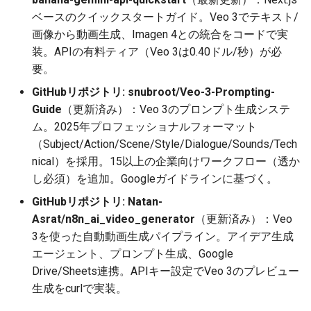
ベースのクイックスタートガイド。Veo 3でテキスト/
2026-05-02
2026-05-06
2025-10-21
2026-05-06
2025-10-21
2026-05-03
2025-10-21
画像から動画生成、Imagen 4との統合をコードで実
装。APIの有料ティア（Veo 3は0.40ドル/秒）が必
2026-05-01
2026-05-05
2025-10-20
2026-05-05
2025-10-20
2026-05-02
2025-10-20
要。
2026-04-30
2026-05-04
2025-10-19
2026-05-04
2025-10-19
2026-05-01
2025-10-19
GitHubリポジトリ: snubroot/Veo-3-Prompting-
Guide
（更新済み）：Veo 3のプロンプト生成システ
2026-04-29
2026-05-03
2025-10-18
2026-05-03
2025-10-18
2026-04-30
2025-10-18
ム。2025年プロフェッショナルフォーマット
（Subject/Action/Scene/Style/Dialogue/Sounds/Tech
2026-04-28
2026-05-02
2025-10-17
2026-05-02
2025-10-17
2026-04-29
2025-10-17
nical）を採用。15以上の企業向けワークフロー（透か
し必須）を追加。Googleガイドラインに基づく。
2026-04-27
2026-05-01
2025-10-16
2026-05-01
2025-10-16
2026-04-28
2025-10-16
GitHubリポジトリ: Natan-
Asrat/n8n_ai_video_generator
（更新済み）：Veo
2026-04-26
2026-04-30
2025-10-15
2026-04-30
2025-10-15
2026-04-27
2025-10-15
3を使った自動動画生成パイプライン。アイデア生成
エージェント、プロンプト生成、Google
2026-04-25
2026-04-29
2025-10-14
2026-04-29
2025-10-14
2026-04-26
2025-10-14
Drive/Sheets連携。APIキー設定でVeo 3のプレビュー
生成をcurlで実装。
2026-04-24
2026-04-28
2025-10-13
2026-04-28
2025-10-13
2026-04-25
2025-10-13