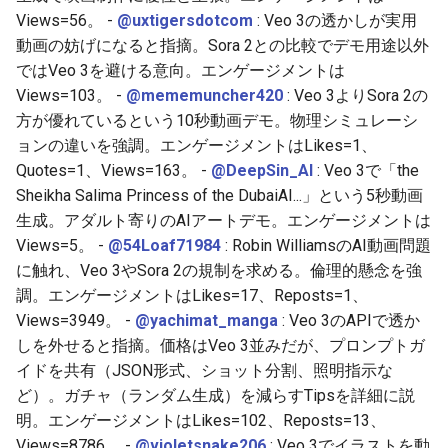
2026-05-30
2026-06-03
2025-11-18
2026-06-03
2025-11-18
2026-05-31
2025-11-18
2026-06-03
Views=56。 -
@uxtigersdotcom
: Veo 3の透かしが実用
動画の妨げになると指摘。Sora 2との比較でデモ用途以外
2026-05-29
2026-06-02
2025-11-17
2026-06-02
2025-11-17
2026-05-30
2025-11-17
2026-06-02
ではVeo 3を避ける意向。エンゲージメントは
Views=103。 -
@mememuncher420
: Veo 3よりSora 2の
2026-05-28
2026-06-01
2025-11-16
2026-06-01
2025-11-16
2026-05-29
2025-11-16
2026-06-01
方が優れているという10秒動画デモ。物理シミュレーシ
ョンの違いを強調。エンゲージメントはLikes=1、
2026-05-27
2026-05-31
2025-11-15
2026-05-31
2025-11-15
2026-05-28
2025-11-15
2026-05-31
Quotes=1、Views=163。 -
@DeepSin_AI
: Veo 3で「the
Sheikha Salima Princess of the DubaiAI...」という5秒動画
2026-05-26
2026-05-30
2025-11-14
2026-05-30
2025-11-14
2026-05-27
2025-11-14
2026-05-30
生成。アダルト寄りのAIアートデモ。エンゲージメントは
Views=5。 -
@54Loaf71984
: Robin WilliamsのAI動画問題
2026-05-25
2026-05-29
2025-11-13
2026-05-29
2025-11-13
2026-05-26
2025-11-13
2026-05-29
に触れ、Veo 3やSora 2の規制を求める。倫理的懸念を強
調。エンゲージメントはLikes=17、Reposts=1、
2026-05-24
2026-05-28
2025-11-12
2026-05-28
2025-11-12
2026-05-25
2025-11-12
2026-05-28
Views=3949。 -
@yachimat_manga
: Veo 3のAPIで透か
しを外せると指摘。価格はVeo 3並みだが、プロンプトガ
2026-05-23
2026-05-27
2025-11-11
2026-05-27
2025-11-11
2026-05-24
2025-11-11
2026-05-27
イドを共有（JSON形式、ショット分割、照明指示な
2026-05-22
2026-05-26
2025-11-10
2026-05-26
2025-11-10
2026-05-23
2025-11-10
2026-05-26
ど）。ガチャ（ランダム生成）を減らすTipsを詳細に説
明。エンゲージメントはLikes=102、Reposts=13、
2026-05-21
2026-05-25
2025-11-09
2026-05-25
2025-11-09
2026-05-22
2025-11-09
2026-05-25
Views=8786。 -
@violetsnake206
: Veo 3でイラストを動