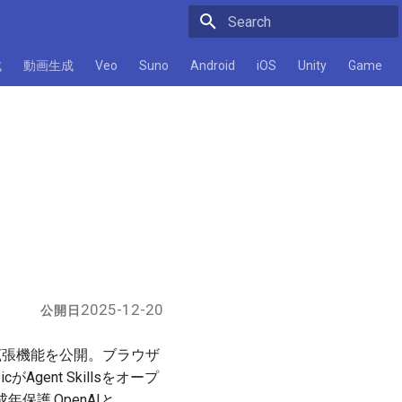
Initializing search
成
動画生成
Veo
Suno
Android
iOS
Unity
Game
2025-12-20
公開日
rome拡張機能を公開。ブラウザ
cがAgent Skillsをオープ
成年保護,OpenAIと