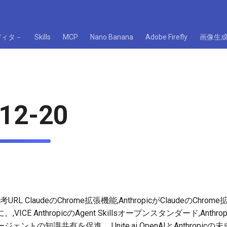
ディタ－
Skills
MCP
Nano Banana
Adobe Firefly
画像生
12-20
RL ClaudeのChrome拡張機能,AnthropicがClaudeのCh
CE AnthropicのAgent Skillsオープンスタンダード,Anthropi
ントの知識共有を促進。,Unite.ai OpenAIとAnthropicの未