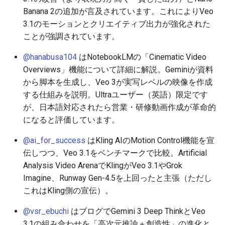
Banana 2の追加が言及されています。これによりVeo
2025-12-15
2026-07-01
2025-12-15
2026-07-01
2025-12-15
2026-03-22
2025-09-24
2026-03-22
2026-03-22
2026-06-30
2025-12-15
2026-03-22
2026-03-15
2026-03-22
2026-06-30
2026-06-28
3.1のモーションとクリエイティブ出力が強化された
2025-12-14
ことが強調されています。
2026-06-30
2025-12-14
2026-06-30
2025-12-14
2026-03-15
2025-09-21
2026-03-15
2026-03-15
2026-06-29
2025-12-14
2026-03-15
2026-03-08
2026-03-15
2026-06-29
2026-06-25
@hanabusa104
はNotebookLMの「Cinematic Video
2025-12-13
2026-06-29
2025-12-13
2026-06-29
2025-12-13
2026-03-08
2025-09-19
2026-03-08
2026-03-08
2026-06-28
2025-12-13
2026-03-08
2026-03-01
2026-03-08
2026-06-28
2026-06-24
Overviews」機能について詳細に解説。Geminiが資料
から脚本を生成し、Veo 3が実写レベルの映像を作成
2025-12-12
2026-06-28
2025-12-12
2026-06-28
2025-12-12
2026-03-01
2026-03-01
2026-03-01
2026-06-26
2025-12-12
2026-03-01
2026-02-22
2026-03-01
2026-06-27
2026-06-23
する仕組みを説明。Ultraユーザー（英語）限定です
が、日本語対応されたら営業・研修動画作成が革命的
2025-12-11
2026-06-26
2025-12-11
2026-06-26
2025-12-11
2026-02-22
2026-02-22
2026-02-22
2026-06-25
2025-12-11
2026-02-22
2026-02-15
2026-02-22
2026-06-26
2026-06-22
になると評価しています。
2025-12-10
2026-06-25
2025-12-10
2026-06-25
2025-12-10
2026-02-15
2026-02-15
2026-02-15
2026-06-24
2025-12-10
2026-02-15
2026-02-08
2026-02-15
2026-06-25
2026-06-21
@ai_for_success
はKling AIのMotion Control機能を宣
伝しつつ、Veo 3.1をベンチマークで比較。Artificial
2025-12-09
2026-06-24
2025-12-09
2026-06-24
2025-12-09
2026-02-08
2026-02-08
2026-02-08
2026-06-23
2025-12-09
2026-02-08
2026-02-01
2026-02-08
2026-06-24
2026-06-20
Analysis Video ArenaでKlingがVeo 3.1やGrok
Imagine、Runway Gen-4.5を上回ったと主張（ただし
2025-12-08
2026-06-23
2025-12-08
2026-06-23
2025-12-08
2026-02-01
2026-02-05
2026-02-01
2026-06-21
2025-12-08
2026-02-01
2026-01-25
2026-02-01
2026-06-23
2026-06-18
これはKling側の宣伝）。
2025-12-07
2026-06-22
2025-12-07
2026-06-22
2025-12-07
2026-01-25
2026-01-25
2026-06-20
2025-12-07
2026-01-25
2026-01-18
2026-01-25
2026-06-22
2026-06-17
@vsr_ebuchi
はブログでGemini 3 Deep ThinkとVeo
3.1の組み合わせを「高次元推論＋創造性」の進化と