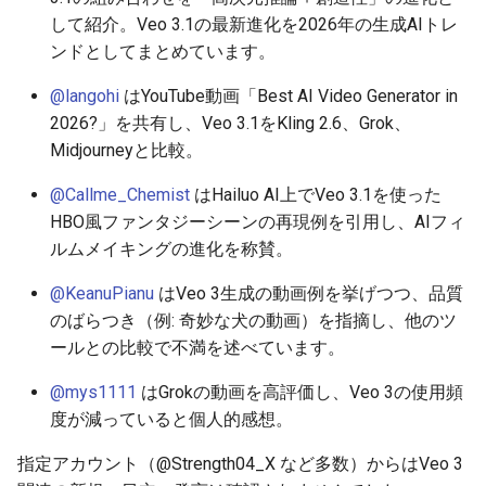
2025-12-06
2026-06-21
2025-12-06
2026-06-21
2025-12-06
2026-01-18
2026-01-18
2026-06-19
2025-12-06
2026-01-18
2026-01-13
2026-01-18
2026-06-21
2026-06-16
して紹介。Veo 3.1の最新進化を2026年の生成AIトレ
ンドとしてまとめています。
2025-12-05
2026-06-20
2025-12-05
2026-06-20
2025-12-05
2026-01-11
2026-01-11
2026-06-18
2025-12-05
2026-01-11
2026-01-11
2026-06-20
2026-06-15
@langohi
はYouTube動画「Best AI Video Generator in
2026?」を共有し、Veo 3.1をKling 2.6、Grok、
2025-12-04
2026-06-19
2025-12-04
2026-06-19
2025-12-04
2026-01-04
2026-01-04
2026-06-17
2025-12-04
2026-01-04
2026-01-04
2026-06-19
2026-06-14
Midjourneyと比較。
2025-12-03
2026-06-18
2025-12-03
2026-06-18
2025-12-03
2026-06-16
2025-12-03
2026-06-18
2026-06-13
@Callme_Chemist
はHailuo AI上でVeo 3.1を使った
HBO風ファンタジーシーンの再現例を引用し、AIフィ
2025-12-02
2026-06-17
2025-12-02
2026-06-17
2025-12-02
2026-06-14
2025-12-02
2026-06-17
2026-06-11
ルムメイキングの進化を称賛。
2025-12-01
2026-06-16
2025-12-01
2026-06-16
2025-12-01
2026-06-13
2025-12-01
2026-06-16
2026-06-10
@KeanuPianu
はVeo 3生成の動画例を挙げつつ、品質
のばらつき（例: 奇妙な犬の動画）を指摘し、他のツ
2025-11-30
2026-06-15
2025-11-30
2026-06-15
2025-11-30
2026-06-12
2025-11-30
2026-06-15
2026-06-09
ールとの比較で不満を述べています。
2025-11-29
2026-06-14
2025-11-29
2026-06-14
2025-11-29
2026-06-11
2025-11-29
2026-06-14
2026-06-08
@mys1111
はGrokの動画を高評価し、Veo 3の使用頻
度が減っていると個人的感想。
2025-11-28
2026-06-13
2025-11-28
2026-06-13
2025-11-28
2026-06-10
2025-11-28
2026-06-13
2026-06-07
指定アカウント（@Strength04_X など多数）からはVeo 3