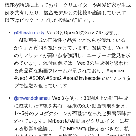
機能が話題に上っており、クリエイターやAI愛好家が生成
2026-06-30
2026-07-01
2025-12-15
2026-07-01
2025-12-15
2026-03-22
2025-09-24
2026-03-22
2026-03-22
2026-06-30
2025-12-15
2026-03-22
2026-03-15
2026-03-22
2026-06-30
2026-06-28
例を共有したり、競合モデルとの比較を議論しています。
以下はピックアップした投稿の詳細です。
2026-06-28
2026-06-30
2025-12-14
2026-06-30
2025-12-14
2026-03-15
2025-09-21
2026-03-15
2026-03-15
2026-06-29
2025-12-14
2026-03-15
2026-03-08
2026-03-15
2026-06-29
2026-06-25
@Shashireddy
: Veo 3とOpenAIのSora 2を比較し、
2026-06-26
2026-06-29
2025-12-13
2026-06-29
2025-12-13
2026-03-08
2025-09-19
2026-03-08
2026-03-08
2026-06-28
2025-12-13
2026-03-08
2026-03-01
2026-03-08
2026-06-28
2026-06-24
「AI動画生成の正確性と品質でどちらが優れている
か？」と質問を投げかけています。投稿では、Veo 3
2026-06-25
2026-06-28
2025-12-12
2026-06-28
2025-12-12
2026-03-01
2026-03-01
2026-03-01
2026-06-26
2025-12-12
2026-03-01
2026-02-22
2026-03-01
2026-06-27
2026-06-23
のリアリティが高い点を強調し、ユーザーに意見を求
めています。添付画像では、Veo 3の生成例と思われ
2026-06-24
2026-06-26
2025-12-11
2026-06-26
2025-12-11
2026-02-22
2026-02-22
2026-02-22
2026-06-25
2025-12-11
2026-02-22
2026-02-15
2026-02-22
2026-06-26
2026-06-22
る高品質な動画フレームが示されており、#openai
#veo3 #SORA #Sora2 #sora2invitecode のハッシュタ
2026-06-23
2026-06-25
2025-12-10
2026-06-25
2025-12-10
2026-02-15
2026-02-15
2026-02-15
2026-06-24
2025-12-10
2026-02-15
2026-02-08
2026-02-15
2026-06-25
2026-06-21
グで拡散を狙っています。
2026-06-22
2026-06-24
2025-12-09
2026-06-24
2025-12-09
2026-02-08
2026-02-08
2026-02-08
2026-06-23
2025-12-09
2026-02-08
2026-02-01
2026-02-08
2026-06-24
2026-06-20
@mwandokamau
: Veo 3を使って30秒以上の動画生成
に成功した体験を共有。従来の短い動画制限を超え、
2026-06-21
2026-06-23
2025-12-08
2026-06-23
2025-12-08
2026-02-01
2026-02-05
2026-02-01
2026-06-21
2025-12-08
2026-02-01
2026-01-25
2026-02-01
2026-06-23
2026-06-18
1〜5分のプロダクションが可能になったと興奮気味に
述べています。MrBeastのAI動画がクリエイターに与
2026-06-20
2026-06-22
2025-12-07
2026-06-22
2025-12-07
2026-01-25
2026-01-25
2026-06-20
2025-12-07
2026-01-25
2026-01-18
2026-01-25
2026-06-22
2026-06-17
える影響を議論し、「@MrBeastは怯えるべきだ、私