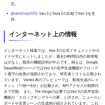
言。
2026-05-20
2026-05-24
2025-11-08
2026-05-24
2025-11-08
2026-05-21
2025-11-08
2026-05-24
@IamEmily2050
: Veo 3とSora 2の比較でVeo 3を支
持。
2026-05-19
2026-05-23
2025-11-07
2026-05-23
2025-11-07
2026-05-20
2025-11-07
2026-05-23
インターネット上の情報
2026-05-18
2026-05-22
2025-11-06
2026-05-22
2025-11-06
2026-05-19
2025-11-06
2026-05-22
2026-05-17
2026-05-21
2025-11-05
2026-05-21
2025-11-05
2026-05-18
2025-11-05
2026-05-21
インターネット検索では、Veo 3の公式ドキュメントやガ
2026-05-16
2026-05-20
2025-11-04
2026-05-20
2025-11-04
2026-05-17
2025-11-04
2026-05-20
イドが主にヒットしましたが、過去24時間以内の新情報
は少なく、既存の機能説明が中心です。例えば、Google
2026-05-15
2026-05-19
2025-11-03
2026-05-19
2025-11-03
2026-05-16
2025-11-03
2026-05-18
DeepMindのページではVeo 3の音声生成機能やプロンプ
ト遵守の改善が強調されており、研究者リストも公開され
2026-05-14
2026-05-18
2025-11-02
2026-05-18
2025-11-02
2026-05-15
2025-11-02
ています。 Vertex AIのプレビューでは、動画生成のレイ
テンシ（11秒〜6分）が記載され、APIアクセスが制限付
2026-05-13
2026-05-17
2025-11-01
2026-05-17
2025-11-01
2026-05-14
2025-11-01
きで可能。 また、The Vergeの記事ではVeo 3の音声追加
機能が「スロップモングラーの夢」と評され、ニュースレ
2026-05-12
2026-05-16
2025-10-31
2026-05-16
2025-10-31
2026-05-13
2025-10-31
ポートや災害シーンの生成例が紹介されています。 これ