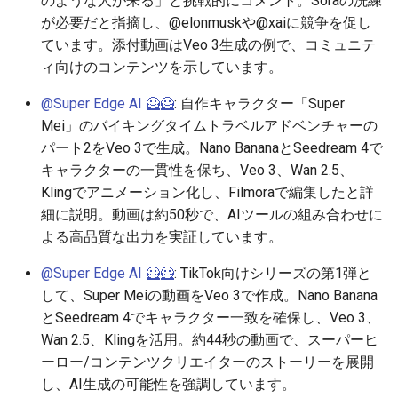
のような人が来る」と挑戦的にコメント。Soraの洗練
2026-06-19
2026-06-21
2025-12-06
2026-06-21
2025-12-06
2026-01-18
2026-01-18
2026-06-19
2025-12-06
2026-01-18
2026-01-13
2026-01-18
2026-06-21
2026-06-16
が必要だと指摘し、@elonmuskや@xaiに競争を促し
ています。添付動画はVeo 3生成の例で、コミュニテ
2026-06-18
2026-06-20
2025-12-05
2026-06-20
2025-12-05
2026-01-11
2026-01-11
2026-06-18
2025-12-05
2026-01-11
2026-01-11
2026-06-20
2026-06-15
ィ向けのコンテンツを示しています。
2026-06-17
2026-06-19
2025-12-04
2026-06-19
2025-12-04
2026-01-04
2026-01-04
2026-06-17
2025-12-04
2026-01-04
2026-01-04
2026-06-19
2026-06-14
@Super Edge AI 🦸🦸
: 自作キャラクター「Super
Mei」のバイキングタイムトラベルアドベンチャーの
2026-06-16
2026-06-18
2025-12-03
2026-06-18
2025-12-03
2026-06-16
2025-12-03
2026-06-18
2026-06-13
パート2をVeo 3で生成。Nano BananaとSeedream 4で
キャラクターの一貫性を保ち、Veo 3、Wan 2.5、
2026-06-15
2026-06-17
2025-12-02
2026-06-17
2025-12-02
2026-06-14
2025-12-02
2026-06-17
2026-06-11
Klingでアニメーション化し、Filmoraで編集したと詳
細に説明。動画は約50秒で、AIツールの組み合わせに
2026-06-14
2026-06-16
2025-12-01
2026-06-16
2025-12-01
2026-06-13
2025-12-01
2026-06-16
2026-06-10
よる高品質な出力を実証しています。
@Super Edge AI 🦸🦸
: TikTok向けシリーズの第1弾と
2026-06-13
2026-06-15
2025-11-30
2026-06-15
2025-11-30
2026-06-12
2025-11-30
2026-06-15
2026-06-09
して、Super Meiの動画をVeo 3で作成。Nano Banana
とSeedream 4でキャラクター一致を確保し、Veo 3、
2026-06-12
2026-06-14
2025-11-29
2026-06-14
2025-11-29
2026-06-11
2025-11-29
2026-06-14
2026-06-08
Wan 2.5、Klingを活用。約44秒の動画で、スーパーヒ
ーロー/コンテンツクリエイターのストーリーを展開
2026-06-11
2026-06-13
2025-11-28
2026-06-13
2025-11-28
2026-06-10
2025-11-28
2026-06-13
2026-06-07
し、AI生成の可能性を強調しています。