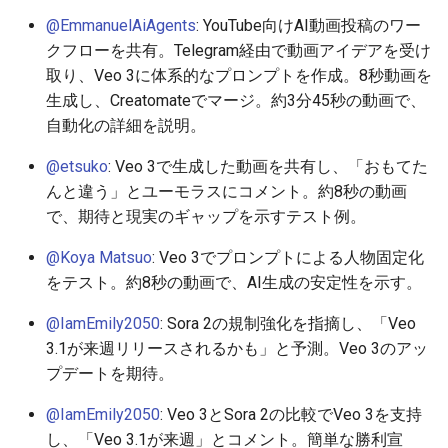
2026-05-30
2026-06-03
2025-11-18
2026-06-03
2025-11-18
2026-05-31
2025-11-18
2026-06-03
@EmmanuelAiAgents
: YouTube向けAI動画投稿のワー
クフローを共有。Telegram経由で動画アイデアを受け
2026-05-29
2026-06-02
2025-11-17
2026-06-02
2025-11-17
2026-05-30
2025-11-17
2026-06-02
取り、Veo 3に体系的なプロンプトを作成。8秒動画を
生成し、Creatomateでマージ。約3分45秒の動画で、
2026-05-28
2026-06-01
2025-11-16
2026-06-01
2025-11-16
2026-05-29
2025-11-16
2026-06-01
自動化の詳細を説明。
2026-05-27
2026-05-31
2025-11-15
2026-05-31
2025-11-15
2026-05-28
2025-11-15
2026-05-31
@etsuko
: Veo 3で生成した動画を共有し、「おもてた
んと違う」とユーモラスにコメント。約8秒の動画
2026-05-26
2026-05-30
2025-11-14
2026-05-30
2025-11-14
2026-05-27
2025-11-14
2026-05-30
で、期待と現実のギャップを示すテスト例。
2026-05-25
2026-05-29
2025-11-13
2026-05-29
2025-11-13
2026-05-26
2025-11-13
2026-05-29
@Koya Matsuo
: Veo 3でプロンプトによる人物固定化
をテスト。約8秒の動画で、AI生成の安定性を示す。
2026-05-24
2026-05-28
2025-11-12
2026-05-28
2025-11-12
2026-05-25
2025-11-12
2026-05-28
@IamEmily2050
: Sora 2の規制強化を指摘し、「Veo
2026-05-23
2026-05-27
2025-11-11
2026-05-27
2025-11-11
2026-05-24
2025-11-11
2026-05-27
3.1が来週リリースされるかも」と予測。Veo 3のアッ
プデートを期待。
2026-05-22
2026-05-26
2025-11-10
2026-05-26
2025-11-10
2026-05-23
2025-11-10
2026-05-26
@IamEmily2050
: Veo 3とSora 2の比較でVeo 3を支持
し、「Veo 3.1が来週」とコメント。簡単な勝利宣
2026-05-21
2026-05-25
2025-11-09
2026-05-25
2025-11-09
2026-05-22
2025-11-09
2026-05-25