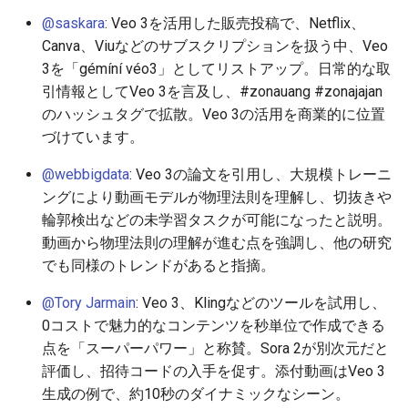
2026-06-10
2026-06-12
2025-11-27
2026-06-12
2025-11-27
2026-06-09
2025-11-27
2026-06-12
2026-06-06
@saskara
: Veo 3を活用した販売投稿で、Netflix、
Canva、Viuなどのサブスクリプションを扱う中、Veo
2026-06-09
2026-06-11
2025-11-26
2026-06-11
2025-11-26
2026-06-08
2025-11-26
2026-06-11
2026-06-05
3を「gémíní véo3」としてリストアップ。日常的な取
引情報としてVeo 3を言及し、#zonauang #zonajajan
2026-06-07
2026-06-10
2025-11-25
2026-06-10
2025-11-25
2026-06-07
2025-11-25
2026-06-10
2026-06-04
のハッシュタグで拡散。Veo 3の活用を商業的に位置
づけています。
2026-06-06
2026-06-09
2025-11-24
2026-06-09
2025-11-24
2026-06-06
2025-11-24
2026-06-09
2026-06-03
@webbigdata
: Veo 3の論文を引用し、大規模トレーニ
2026-06-05
2026-06-08
2025-11-23
2026-06-08
2025-11-23
2026-06-05
2025-11-23
2026-06-08
2026-06-02
ングにより動画モデルが物理法則を理解し、切抜きや
輪郭検出などの未学習タスクが可能になったと説明。
2026-06-04
2026-06-07
2025-11-22
2026-06-07
2025-11-22
2026-06-04
2025-11-22
2026-06-07
2026-06-01
動画から物理法則の理解が進む点を強調し、他の研究
でも同様のトレンドがあると指摘。
2026-06-03
2026-06-06
2025-11-21
2026-06-06
2025-11-21
2026-06-03
2025-11-21
2026-06-06
2026-05-31
@Tory Jarmain
: Veo 3、Klingなどのツールを試用し、
2026-06-02
2026-06-05
2025-11-20
2026-06-05
2025-11-20
2026-06-02
2025-11-20
2026-06-05
2026-05-30
0コストで魅力的なコンテンツを秒単位で作成できる
点を「スーパーパワー」と称賛。Sora 2が別次元だと
2026-05-31
2026-06-04
2025-11-19
2026-06-04
2025-11-19
2026-06-01
2025-11-19
2026-06-04
評価し、招待コードの入手を促す。添付動画はVeo 3
生成の例で、約10秒のダイナミックなシーン。