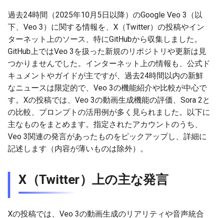
g
2026-07-09
過去24時間（2025年10月5日以降）のGoogle Veo 3（以
2026-07-10
2025-12-24
2026-07-10
2025-12-24
2026-05-17
2026-05-24
2025-11-16
2026-05-24
2026-05-24
2025-11-09
2026-07-10
2025-12-24
2026-05-24
2025-11-09
2026-05-10
2026-05-24
2026-07-09
2026-05-30
2026-05-23
2026-07-08
2026-05-24
s
下、Veo 3）に関する情報を、X（Twitter）の投稿やイン
2026-07-08
2026-07-09
2025-12-23
2026-07-09
2025-12-23
2026-05-10
2026-05-17
2025-11-09
2026-05-17
2026-05-17
2025-11-02
2026-07-09
2025-12-23
2026-05-17
2025-11-02
2026-05-03
2026-05-17
2026-07-08
2026-05-23
2026-05-19
2026-07-07
2026-05-17
ターネット上のソース、特にGitHubから収集しました。
e
GitHub上ではVeo 3を扱った新規のリポジトリや更新は見
a
2026-07-07
2026-07-08
2025-12-22
2026-07-08
2025-12-22
2026-05-03
2026-05-10
2025-11-02
2026-05-10
2026-05-10
2025-10-26
2026-07-08
2025-12-22
2026-05-10
2025-10-26
2026-04-26
2026-05-10
2026-07-07
2026-05-19
2026-07-06
2026-05-10
つかりませんでした。インターネット上の情報も、公式ド
キュメントやガイドが主ですが、過去24時間以内の新鮮
r
2026-07-06
2026-07-07
2025-12-21
2026-07-07
2025-12-21
2026-04-26
2026-05-03
2025-10-26
2026-05-03
2026-05-03
2025-10-19
2026-07-07
2025-12-21
2026-05-03
2025-10-19
2026-04-19
2026-05-03
2026-07-06
2026-05-18
2026-07-05
2026-05-03
なニュースは限定的で、Veo 3の機能紹介や比較が中心で
c
す。Xの投稿では、Veo 3の動画生成機能の評価、Sora 2と
2026-07-05
2026-07-06
2025-12-20
2026-07-06
2025-12-20
2026-04-19
2026-04-26
2025-10-19
2026-04-26
2026-04-26
2025-10-12
2026-07-05
2025-12-20
2026-04-26
2025-10-12
2026-04-12
2026-04-26
2026-07-05
2026-07-04
2026-04-26
の比較、プロンプトの活用例が多く見られました。以下に
h
主なものをまとめます。指定されたアカウントのうち、
2026-07-04
2026-07-05
2025-12-19
2026-07-05
2025-12-19
2026-04-15
2026-04-19
2025-10-12
2026-04-19
2026-04-19
2025-10-05
2026-07-04
2025-12-19
2026-04-19
2025-10-05
2026-04-07
2026-04-19
2026-07-04
2026-07-02
2026-04-19
Veo 3関連の発言があったものをピックアップし、詳細に
記述します（内容が薄いものは除外）。
2026-07-03
2026-07-04
2025-12-18
2026-07-04
2025-12-18
2026-04-12
2025-10-05
2026-04-12
2026-04-12
2025-10-04
2026-07-03
2025-12-18
2026-04-12
2025-10-02
2026-04-05
2026-04-12
2026-07-03
2026-07-01
2026-04-12
X（Twitter）上の主な発言
2026-07-02
2026-07-03
2025-12-17
2026-07-03
2025-12-17
2026-04-05
2025-10-02
2026-04-05
2026-04-05
2026-07-02
2025-12-17
2026-04-05
2025-09-27
2026-03-29
2026-04-05
2026-07-02
2026-06-30
2026-04-05
2026-07-01
2026-07-02
2025-12-16
2026-07-02
2025-12-16
2026-03-29
2025-09-28
2026-03-29
2026-03-29
2026-07-01
2025-12-16
2026-03-29
2025-09-23
2026-03-22
2026-03-29
2026-07-01
2026-06-29
2026-03-30
Xの投稿では、Veo 3の動画生成のリアリティや音声統合