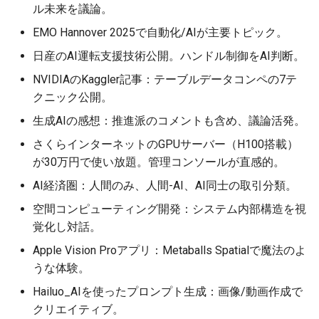
ル未来を議論。
2026-05-15
2026-05-15
2025-10-30
2026-05-12
2025-10-30
2026-05-11
2025-10-30
EMO Hannover 2025で自動化/AIが主要トピック。
日産のAI運転支援技術公開。ハンドル制御をAI判断。
2026-05-14
2026-05-14
2025-10-29
2026-05-11
2025-10-29
2026-05-10
2025-10-29
NVIDIAのKaggler記事：テーブルデータコンペの7テ
2026-05-13
2026-05-13
2025-10-28
2026-05-10
2025-10-28
2026-05-09
2025-10-28
クニック公開。
生成AIの感想：推進派のコメントも含め、議論活発。
2026-05-12
2026-05-12
2025-10-27
2026-05-09
2025-10-27
2026-05-08
2025-10-27
さくらインターネットのGPUサーバー（H100搭載）
が30万円で使い放題。管理コンソールが直感的。
2026-05-11
2026-05-11
2025-10-26
2026-05-08
2025-10-26
2026-05-07
2025-10-26
AI経済圏：人間のみ、人間-AI、AI同士の取引分類。
2026-05-10
2026-05-10
2025-10-25
2026-05-07
2025-10-25
2026-05-06
2025-10-25
空間コンピューティング開発：システム内部構造を視
覚化し対話。
2026-05-09
2026-05-09
2025-10-24
2026-05-06
2025-10-24
2026-05-05
2025-10-24
Apple Vision Proアプリ：Metaballs Spatialで魔法のよ
うな体験。
2026-05-08
2026-05-08
2025-10-23
2026-05-05
2025-10-23
2026-05-04
2025-10-23
Hailuo_AIを使ったプロンプト生成：画像/動画作成で
2026-05-07
2026-05-07
2025-10-22
2026-05-04
2025-10-22
2026-05-03
2025-10-22
クリエイティブ。