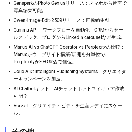
GensparkのPhoto Geniusリリース：スマホから音声で
2026-04-18
2026-04-18
2025-10-03
2026-04-15
2025-10-03
2026-04-14
2025-10-03
写真編集可能。
2026-04-17
2026-04-17
2025-10-02
2026-04-14
2025-10-02
2026-04-13
2025-10-02
Qwen-Image-Edit-2509リリース：画像編集AI。
Gamma API：ワークフローを自動化。CRMからセー
2026-04-16
2026-04-16
2025-10-01
2026-04-13
2025-10-01
2026-04-12
2025-10-01
ルスデック、ブログからLinkedIn carouselなど生成。
Manus AI vs ChatGPT Operator vs Perplexityの比較：
2026-04-15
2026-04-15
2025-09-30
2026-04-12
2025-09-30
2026-04-11
2025-09-30
Manusがウェブサイト構築/展開を分単位で、
PerplexityがSEO監査で優位。
2026-04-14
2026-04-14
2025-09-29
2026-04-11
2025-09-29
2026-04-10
2025-09-29
Colle AIのIntelligent Publishing Systems：クリエイタ
2026-04-13
2026-04-13
2025-09-28
2026-04-10
2025-09-28_week
2026-04-09
2025-09-28
ーキャンペーンを加速。
AI Chatbotキット：AIチャットボットフィギュア作成
2026-04-12
2026-04-12
2025-09-27
2026-04-09
2025-09-27
2026-04-08
2025-09-27
可能？
Rocket：クリエイティビティを生産レディにスケー
2026-04-11
2026-04-11
2025-09-26
2026-04-08
2025-09-26
2026-04-07
2025-09-26
ル。
2026-04-10
2026-04-10
2025-09-25
2026-04-07
2025-09-25
2026-04-06
2025-09-25
その他