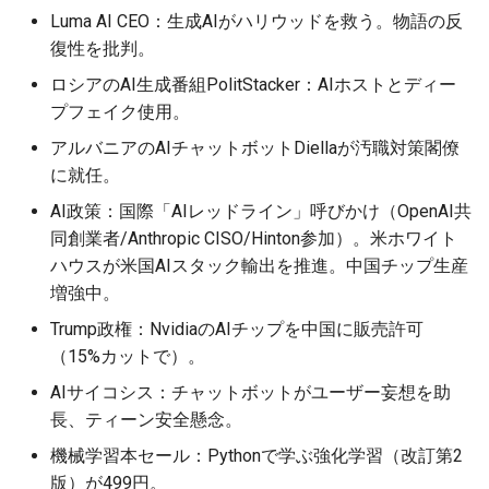
Luma AI CEO：生成AIがハリウッドを救う。物語の反
2026-05-06
2026-05-06
2025-10-21
2026-05-03
2025-10-21
2026-05-02
2025-10-21
復性を批判。
ロシアのAI生成番組PolitStacker：AIホストとディー
2026-05-05
2026-05-05
2025-10-20
2026-05-02
2025-10-20
2026-05-01
2025-10-20
プフェイク使用。
2026-05-04
2026-05-04
2025-10-19
2026-05-01
2025-10-19
2026-04-30
2025-10-19
アルバニアのAIチャットボットDiellaが汚職対策閣僚
に就任。
2026-05-03
2026-05-03
2025-10-18
2026-04-30
2025-10-18
2026-04-29
2025-10-18
AI政策：国際「AIレッドライン」呼びかけ（OpenAI共
同創業者/Anthropic CISO/Hinton参加）。米ホワイト
2026-05-02
2026-05-02
2025-10-17
2026-04-29
2025-10-17
2026-04-28
2025-10-17
ハウスが米国AIスタック輸出を推進。中国チップ生産
増強中。
2026-05-01
2026-05-01
2025-10-16
2026-04-28
2025-10-16
2026-04-27
2025-10-16
Trump政権：NvidiaのAIチップを中国に販売許可
2026-04-30
2026-04-30
2025-10-15
2026-04-27
2025-10-15
2026-04-26
2025-10-15
（15%カットで）。
AIサイコシス：チャットボットがユーザー妄想を助
2026-04-29
2026-04-29
2025-10-14
2026-04-26
2025-10-14
2026-04-25
2025-10-14
長、ティーン安全懸念。
機械学習本セール：Pythonで学ぶ強化学習（改訂第2
2026-04-28
2026-04-28
2025-10-13
2026-04-25
2025-10-13
2026-04-24
2025-10-13
版）が499円。