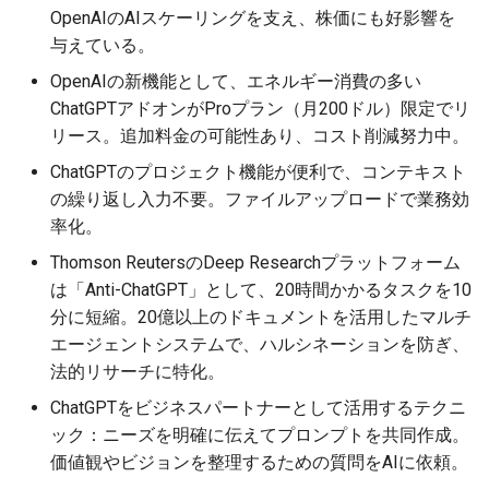
OpenAIのAIスケーリングを支え、株価にも好影響を
2026-07-01
2026-07-01
2025-12-15
2026-03-22
2025-09-24
2026-03-22
2026-03-22
2026-06-30
2025-12-15
2026-03-22
2026-03-15
2026-06-30
2025-12-15
2026-03-22
2026-06-30
2026-06-28
与えている。
2026-06-30
2026-06-30
2025-12-14
2026-03-15
2025-09-21
2026-03-15
2026-03-15
2026-06-29
2025-12-14
2026-03-15
2026-03-08
2026-06-28
2025-12-14
2026-03-15
2026-06-29
2026-06-25
OpenAIの新機能として、エネルギー消費の多い
ChatGPTアドオンがProプラン（月200ドル）限定でリ
2026-06-29
2026-06-29
2025-12-13
2026-03-08
2025-09-19
2026-03-08
2026-03-08
2026-06-28
2025-12-13
2026-03-08
2026-03-01
2026-06-26
2025-12-13
2026-03-08
2026-06-28
2026-06-24
リース。追加料金の可能性あり、コスト削減努力中。
ChatGPTのプロジェクト機能が便利で、コンテキスト
2026-06-28
2026-06-28
2025-12-12
2026-03-01
2026-03-01
2026-03-01
2026-06-26
2025-12-12
2026-03-01
2026-02-22
2026-06-25
2025-12-12
2026-03-01
2026-06-27
2026-06-23
の繰り返し入力不要。ファイルアップロードで業務効
率化。
2026-06-26
2026-06-26
2025-12-11
2026-02-22
2026-02-22
2026-02-22
2026-06-25
2025-12-11
2026-02-22
2026-02-15
2026-06-24
2025-12-11
2026-02-22
2026-06-26
2026-06-22
Thomson ReutersのDeep Researchプラットフォーム
は「Anti-ChatGPT」として、20時間かかるタスクを10
2026-06-25
2026-06-25
2025-12-10
2026-02-15
2026-02-15
2026-02-15
2026-06-24
2025-12-10
2026-02-15
2026-02-08
2026-06-23
2025-12-10
2026-02-15
2026-06-25
2026-06-21
分に短縮。20億以上のドキュメントを活用したマルチ
エージェントシステムで、ハルシネーションを防ぎ、
2026-06-24
2026-06-24
2025-12-09
2026-02-08
2026-02-08
2026-02-08
2026-06-23
2025-12-09
2026-02-08
2026-02-01
2026-06-22
2025-12-09
2026-02-08
2026-06-24
2026-06-20
法的リサーチに特化。
2026-06-23
2026-06-23
2025-12-08
2026-02-01
2026-02-05
2026-02-01
2026-06-21
2025-12-08
2026-02-01
2026-01-25
2026-06-21
2025-12-08
2026-02-01
2026-06-23
2026-06-18
ChatGPTをビジネスパートナーとして活用するテクニ
ック：ニーズを明確に伝えてプロンプトを共同作成。
2026-06-22
2026-06-22
2025-12-07
2026-01-25
2026-01-25
2026-06-20
2025-12-07
2026-01-25
2026-01-18
2026-06-20
2025-12-07
2026-01-25
2026-06-22
2026-06-17
価値観やビジョンを整理するための質問をAIに依頼。