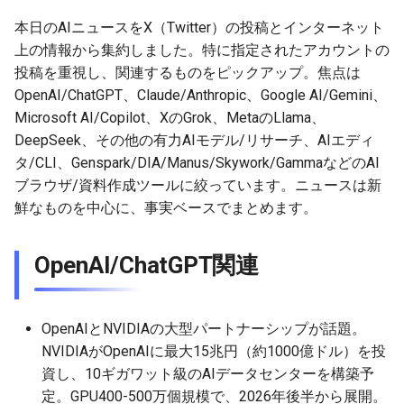
MetaのLlama関連
g
2026-07-10
本日のAIニュースをX（Twitter）の投稿とインターネット
2026-07-10
2025-12-24
2026-05-17
2026-05-24
2025-11-16
2026-05-24
2026-05-24
2025-11-09
2026-07-10
2025-12-24
2026-05-24
2025-11-09
2026-05-10
2026-07-09
2025-12-24
2026-05-24
2026-07-09
2026-05-30
2026-05-23
2026-07-08
2026-05-24
s
DeepSeek/その他の有力AI
上の情報から集約しました。特に指定されたアカウントの
モデル/リサーチ関連
2026-07-09
2026-07-09
2025-12-23
2026-05-10
2026-05-17
2025-11-09
2026-05-17
2026-05-17
2025-11-02
2026-07-09
2025-12-23
2026-05-17
2025-11-02
2026-05-03
2026-07-08
2025-12-23
2026-05-17
2026-07-08
2026-05-23
2026-05-19
2026-07-07
2026-05-17
投稿を重視し、関連するものをピックアップ。焦点は
e
OpenAI/ChatGPT、Claude/Anthropic、Google AI/Gemini、
a
AIエディタ/CLI関連
2026-07-08
2026-07-08
2025-12-22
2026-05-03
2026-05-10
2025-11-02
2026-05-10
2026-05-10
2025-10-26
2026-07-08
2025-12-22
2026-05-10
2025-10-26
2026-04-26
2026-07-07
2025-12-22
2026-05-10
2026-07-07
2026-05-19
2026-07-06
2026-05-10
Microsoft AI/Copilot、XのGrok、MetaのLlama、
DeepSeek、その他の有力AIモデル/リサーチ、AIエディ
r
Genspark/DIA/Manus/Skywork/Gamma
2026-07-07
2026-07-07
2025-12-21
2026-04-26
2026-05-03
2025-10-26
2026-05-03
2026-05-03
2025-10-19
2026-07-07
2025-12-21
2026-05-03
2025-10-19
2026-04-19
2026-07-06
2025-12-21
2026-05-03
2026-07-06
2026-05-18
2026-07-05
2026-05-03
タ/CLI、Genspark/DIA/Manus/Skywork/GammaなどのAI
c
などのAIブラウザ/資料作成
ブラウザ/資料作成ツールに絞っています。ニュースは新
関連
2026-07-06
2026-07-06
2025-12-20
2026-04-19
2026-04-26
2025-10-19
2026-04-26
2026-04-26
2025-10-12
2026-07-05
2025-12-20
2026-04-26
2025-10-12
2026-04-12
2026-07-05
2025-12-20
2026-04-26
2026-07-05
2026-07-04
2026-04-26
鮮なものを中心に、事実ベースでまとめます。
h
その他
2026-07-05
2026-07-05
2025-12-19
2026-04-15
2026-04-19
2025-10-12
2026-04-19
2026-04-19
2025-10-05
2026-07-04
2025-12-19
2026-04-19
2025-10-05
2026-04-07
2026-07-04
2025-12-19
2026-04-19
2026-07-04
2026-07-02
2026-04-19
OpenAI/ChatGPT関連
2026-07-04
2026-07-04
2025-12-18
2026-04-12
2025-10-05
2026-04-12
2026-04-12
2025-10-04
2026-07-03
2025-12-18
2026-04-12
2025-10-02
2026-04-05
2026-07-03
2025-12-18
2026-04-12
2026-07-03
2026-07-01
2026-04-12
OpenAIとNVIDIAの大型パートナーシップが話題。
2026-07-03
2026-07-03
2025-12-17
2026-04-05
2025-10-02
2026-04-05
2026-04-05
2026-07-02
2025-12-17
2026-04-05
2025-09-27
2026-03-29
2026-07-02
2025-12-17
2026-04-05
2026-07-02
2026-06-30
2026-04-05
NVIDIAがOpenAIに最大15兆円（約1000億ドル）を投
資し、10ギガワット級のAIデータセンターを構築予
2026-07-02
2026-07-02
2025-12-16
2026-03-29
2025-09-28
2026-03-29
2026-03-29
2026-07-01
2025-12-16
2026-03-29
2025-09-23
2026-03-22
2026-07-01
2025-12-16
2026-03-29
2026-07-01
2026-06-29
2026-03-30
定。GPU400-500万個規模で、2026年後半から展開。