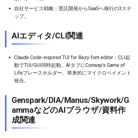
2026-04-27
2026-04-27
2025-10-12
2026-04-24
2025-10-12
2026-04-23
2025-10-12
自社サービス戦略：受託開発からSaaSへ移行の3ステ
ップ。
2026-04-26
2026-04-26
2025-10-11
2026-04-23
2025-10-11
2026-04-22
2025-10-11
AIエディタ/CLI関連
2026-04-25
2026-04-25
2025-10-10
2026-04-22
2025-10-10
2026-04-21
2025-10-10
2026-04-24
2026-04-24
2025-10-09
2026-04-21
2025-10-09
2026-04-20
2025-10-09
Claude Code-inspired TUI for Bezy font editor：CLI起
動でTUI/GUI同時起動。AIタブにConway's Game of
2026-04-23
2026-04-23
2025-10-08
2026-04-20
2025-10-08
2026-04-19
2025-10-08
Lifeプレースホルダー、将来的にマイクロペイメント
統合。
2026-04-22
2026-04-22
2025-10-07
2026-04-19
2025-10-07
2026-04-18
2025-10-07
2026-04-21
2026-04-21
2025-10-06
2026-04-18
2025-10-06
2026-04-17
2025-10-06
Genspark/DIA/Manus/Skywork/G
ammaなどのAIブラウザ/資料作
2026-04-20
2026-04-20
2025-10-05
2026-04-17
2025-10-05
2026-04-16
2025-10-05
成関連
2026-04-19
2026-04-19
2025-10-04
2026-04-16
2025-10-04
2026-04-15
2025-10-04