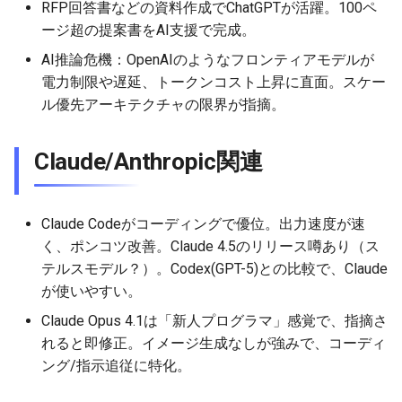
RFP回答書などの資料作成でChatGPTが活躍。100ペ
2026-06-21
2026-06-21
2025-12-06
2026-01-18
2026-01-18
2026-06-19
2025-12-06
2026-01-18
2026-01-13
2026-06-19
2025-12-06
2026-01-18
2026-06-21
2026-06-16
ージ超の提案書をAI支援で完成。
2026-06-20
2026-06-20
2025-12-05
2026-01-11
2026-01-11
2026-06-18
2025-12-05
2026-01-11
2026-06-18
2025-12-05
2026-01-11
2026-06-20
2026-06-15
AI推論危機：OpenAIのようなフロンティアモデルが
電力制限や遅延、トークンコスト上昇に直面。スケー
2026-06-19
2026-06-19
2025-12-04
2026-01-04
2026-01-04
2026-06-17
2025-12-04
2026-01-04
2026-06-17
2025-12-04
2026-01-04
2026-06-19
2026-06-14
ル優先アーキテクチャの限界が指摘。
2026-06-18
2026-06-18
2025-12-03
2026-06-16
2025-12-03
2026-06-16
2025-12-03
2026-06-18
2026-06-13
Claude/Anthropic関連
2026-06-17
2026-06-17
2025-12-02
2026-06-14
2025-12-02
2026-06-15
2025-12-02
2026-06-17
2026-06-11
Claude Codeがコーディングで優位。出力速度が速
2026-06-16
2026-06-16
2025-12-01
2026-06-13
2025-12-01
2026-06-14
2025-12-01
2026-06-16
2026-06-10
く、ポンコツ改善。Claude 4.5のリリース噂あり（ス
テルスモデル？）。Codex(GPT-5)との比較で、Claude
2026-06-15
2026-06-15
2025-11-30
2026-06-12
2025-11-30
2026-06-13
2025-11-30
2026-06-15
2026-06-09
が使いやすい。
Claude Opus 4.1は「新人プログラマ」感覚で、指摘さ
2026-06-14
2026-06-14
2025-11-29
2026-06-11
2025-11-29
2026-06-12
2025-11-29
2026-06-14
2026-06-08
れると即修正。イメージ生成なしが強みで、コーディ
ング/指示追従に特化。
2026-06-13
2026-06-13
2025-11-28
2026-06-10
2025-11-28
2026-06-11
2025-11-28
2026-06-13
2026-06-07