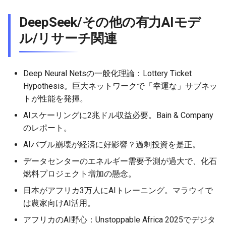
DeepSeek/その他の有力AIモデ
2026-05-24
2026-05-24
2025-11-08
2026-05-21
2025-11-08
2026-05-20
2025-11-08
2026-05-24
ル/リサーチ関連
2026-05-23
2026-05-23
2025-11-07
2026-05-20
2025-11-07
2026-05-19
2025-11-07
2026-05-23
2026-05-22
2026-05-22
2025-11-06
2026-05-19
2025-11-06
2026-05-18
2025-11-06
2026-05-22
Deep Neural Netsの一般化理論：Lottery Ticket
Hypothesis。巨大ネットワークで「幸運な」サブネッ
2026-05-21
2026-05-21
2025-11-05
2026-05-18
2025-11-05
2026-05-17
2025-11-05
2026-05-21
トが性能を発揮。
AIスケーリングに2兆ドル収益必要。Bain & Company
2026-05-20
2026-05-20
2025-11-04
2026-05-17
2025-11-04
2026-05-16
2025-11-04
2026-05-20
のレポート。
AIバブル崩壊が経済に好影響？過剰投資を是正。
2026-05-19
2026-05-19
2025-11-03
2026-05-16
2025-11-03
2026-05-15
2025-11-03
2026-05-18
データセンターのエネルギー需要予測が過大で、化石
2026-05-18
2026-05-18
2025-11-02
2026-05-15
2025-11-02
2026-05-14
2025-11-02
燃料プロジェクト増加の懸念。
日本がアフリカ3万人にAIトレーニング。マラウイで
2026-05-17
2026-05-17
2025-11-01
2026-05-14
2025-11-01
2026-05-13
2025-11-01
は農家向けAI活用。
アフリカのAI野心：Unstoppable Africa 2025でデジタ
2026-05-16
2026-05-16
2025-10-31
2026-05-13
2025-10-31
2026-05-12
2025-10-31