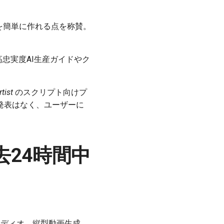
した動画を簡単に作れる点を称賛。
26年の高忠実度AI生産ガイドやク
tist
のスクリプト向けプ
新発表はなく、ユーザーに
24時間中
オーディオ、縦型動画生成、