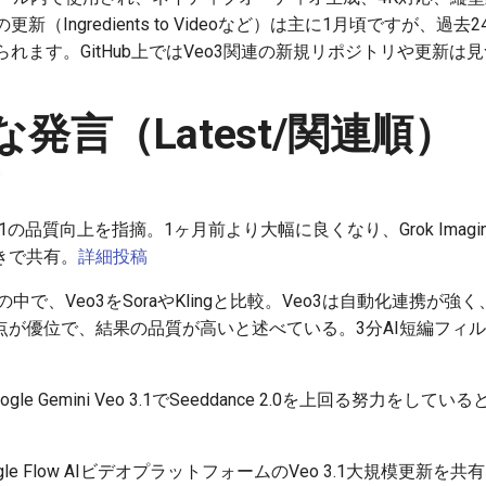
（Ingredients to Videoなど）は主に1月頃ですが、過
れます。GitHub上ではVeo3関連の新規リポジトリや更新は
発言（Latest/関連順）
3.1の品質向上を指摘。1ヶ月前より大幅に良くなり、Grok Ima
きで共有。
詳細投稿
中で、Veo3をSoraやKlingと比較。Veo3は自動化連携が
点が優位で、結果の品質が高いと述べている。3分AI短編フィ
ogle Gemini Veo 3.1でSeeddance 2.0を上回る努力を
gle Flow AIビデオプラットフォームのVeo 3.1大規模更新