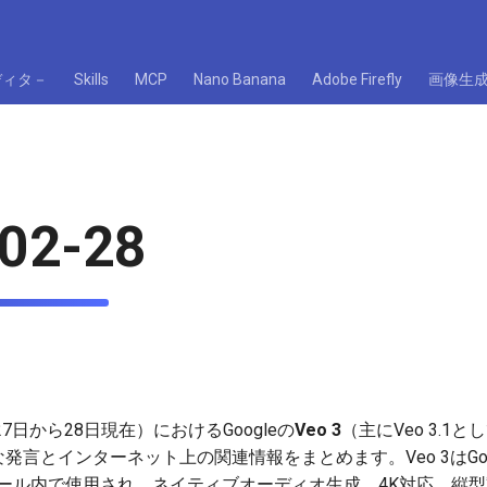
ディタ－
Skills
MCP
Nano Banana
Adobe Firefly
画像生
02-28
27日から28日現在）におけるGoogleの
Veo 3
（主にVeo 3.
の主な発言とインターネット上の関連情報をまとめます。Veo 3はGo
lowツール内で使用され、ネイティブオーディオ生成、4K対応、