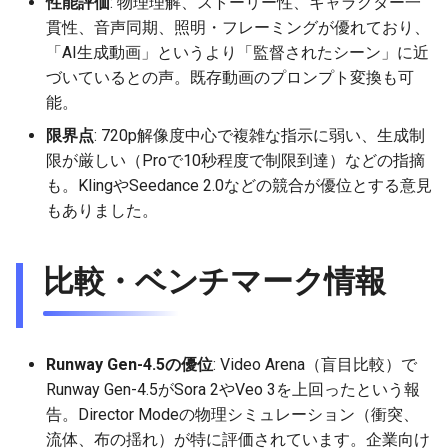
性能評価
: 物理理解、ストーリー性、キャラクター一
2025-12-06
2026-06-21
2025-12-06
2026-06-21
2025-12-06
2026-01-18
2026-01-18
2026-06-19
2025-12-06
2026-01-18
2026-01-13
2026-01-18
2026-06-21
2026-06-16
貫性、音声同期、照明・フレーミングが優れており、
「AI生成動画」というより「監督されたシーン」に近
2025-12-05
2026-06-20
2025-12-05
2026-06-20
2025-12-05
2026-01-11
2026-01-11
2026-06-18
2025-12-05
2026-01-11
2026-01-11
2026-06-20
2026-06-15
づいているとの声。既存動画のプロンプト変換も可
能。
2025-12-04
2026-06-19
2025-12-04
2026-06-19
2025-12-04
2026-01-04
2026-01-04
2026-06-17
2025-12-04
2026-01-04
2026-01-04
2026-06-19
2026-06-14
限界点
: 720p解像度中心で複雑な指示に弱い、生成制
限が厳しい（Proで10秒程度で制限到達）などの指摘
2025-12-03
2026-06-18
2025-12-03
2026-06-18
2025-12-03
2026-06-16
2025-12-03
2026-06-18
2026-06-13
も。KlingやSeedance 2.0などの競合が優位とする意見
もありました。
2025-12-02
2026-06-17
2025-12-02
2026-06-17
2025-12-02
2026-06-14
2025-12-02
2026-06-17
2026-06-11
2025-12-01
2026-06-16
2025-12-01
2026-06-16
2025-12-01
2026-06-13
2025-12-01
2026-06-16
2026-06-10
比較・ベンチマーク情報
2025-11-30
2026-06-15
2025-11-30
2026-06-15
2025-11-30
2026-06-12
2025-11-30
2026-06-15
2026-06-09
2025-11-29
2026-06-14
2025-11-29
2026-06-14
2025-11-29
2026-06-11
2025-11-29
2026-06-14
2026-06-08
Runway Gen-4.5の優位
: Video Arena（盲目比較）で
Runway Gen-4.5がSora 2やVeo 3を上回ったという報
2025-11-28
2026-06-13
2025-11-28
2026-06-13
2025-11-28
2026-06-10
2025-11-28
2026-06-13
2026-06-07
告。Director Modeの物理シミュレーション（衝突、
流体、布の揺れ）が特に評価されています。企業向け