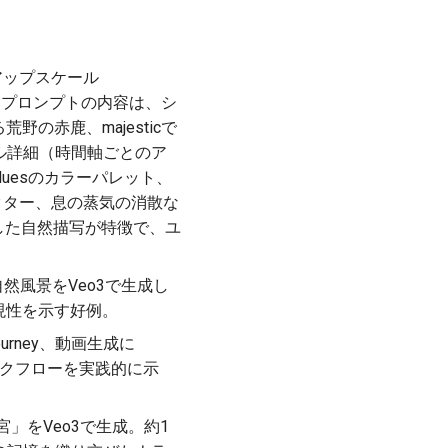
アップスケール
ます。プロンプトの内容は、シ
る荒野の赤鹿、majesticで
ビジュアル詳細（時間軸ごとのア
bluesのカラーパレット、
ル（風のベクター、息の蒸気の消散な
活かした自然描写が特徴で、ユ
生の自然風景をVeo3で生成し
現性を示す好例。
rney、動画生成に
のワークフローを実践的に示
」をVeo3で生成。約1