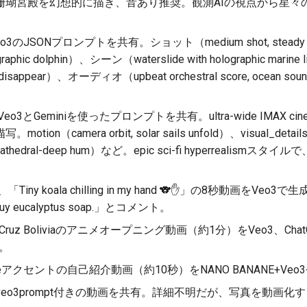
珊瑚宮殿を幻想的に描き、音あり推奨。観測AIの視点から星々
o3のJSONプロンプトを共有。ショット（medium shot, steady 
olographic dolphin）、シーン（waterslide with holographic m
r/disappear）、オーディオ（upbeat orchestral score, oce
。
o3とGeminiを使ったプロンプトを共有。ultra-wide IMAX cinemat
n（camera orbit, solar sails unfold）、visual_details（or
（cathedral-deep hum）など。epic sci-fi hyperrealismス
「Tiny koala chilling in my hand 🐨✋」の8秒動画をV
ta buy eucalyptus soap.」とコメント。
 Cruz Boliviaのアニメオープニング動画（約1分）をVeo3、Chat
き。
ieアクセントの自己紹介動画（約10秒）をNANO BANANE+Veo3
veo3prompt付きの動画を共有。詳細不明だが、写真を動画