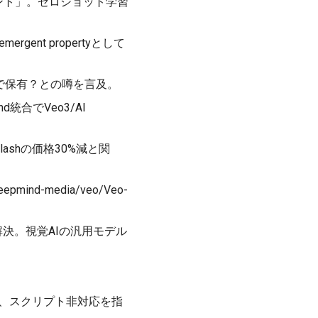
ーメント」。ゼロショット学習
ent propertyとして
9まで保有？との噂を言及。
d統合でVeo3/AI
 Flashの価格30%減と関
pmind-media/veo/Veo-
決。視覚AIの汎用モデル
悪さ、スクリプト非対応を指