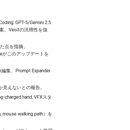
PT-5/Gemini 2.5
lash を提案。Veo3の汎用性を強
れた点を指摘。
ogleがこのアップデートを
集、Prompt Expander
2しか見えないとの報告。
arged hand, VFXスタ
se walking path）を