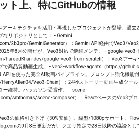
ット上、特にGitHubの情報
3のAPIやアーキテクチャを活用・再現したプロジェクトが登場。過
リポジトリとして： - Gemini
thub.com/2b3pro/GeminiGenerator）：Gemini API経由でVeo3
25年8月公開だが、Veo3対応で継続メンテ。 - google-veo3-f
hub.com/FareedKhan-dev/google-veo3-from-scratch）
生成。 - veo3-workflow-agents（https://github.com
）：Veo3 APIを使った完全AI動画パイプライン。プロンプト強化機能付き。
hub.com/HenryAllen04/Veo3-Chain）：24秒ストーリー動画
維持。ハッカソン受賞作。 - scene-
github.com/smthomas/scene-composer）：Reactベース
3の価格引き下げ（30%安価）、縦型/1080pサポート、Flow b
googleblog.comの9月8日更新だが、クエリ指定で28日以降の議論と