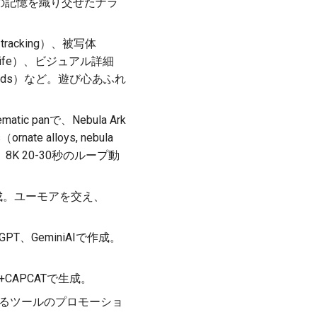
の記憶を織り交ぜたナラ
tracking）、被写体
arine life）、ビジュアル詳細
an sounds）など。遊び心あふれ
ic panで、Nebula Ark
nate alloys, nebula
タイルで、8K 20-30秒のループ動
eo3で生成。ユーモアを交え、
GPT、GeminiAIで作成。
+CAPCATで生成。
化するツールのプロモーショ