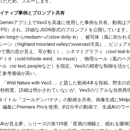
ったため、スルーします。
エイティブ事例とプロンプト共有
:
Geminiアプリ上でVeo3を高速に使用した事例を共有。動画は
4K 60FPS）され、詳細なJSON形式のプロンプトを公開してい
-longからmediumへのslow dolly-in）、被写体（風に吹かれ
ーン（Highland moorland valleyのovercast天気）、
5秒で鹿の息が見え、耳が動く）、シネマトグラフィ（cool teal-
、オーディオ（cold hillside wind、no music）、物理ルー
（no text, peopleなど）を指定。Veo3の精密な制御を
て参考価値が高い。
「Wild Nature with Veo3...」と題した動画4本を投稿。野
8秒程度。詳細は明かされていないが、Veo3のリアルな自然再
タイトル『ゴールデンバナナ』の動画を共有。画像生成にMidjou
NO、編集にPremiere Proを使用。約2分半の動画で、生成AI
AIが見る夢」シリーズの第139夜「星屑の潮騒と、眠れる珊瑚宮