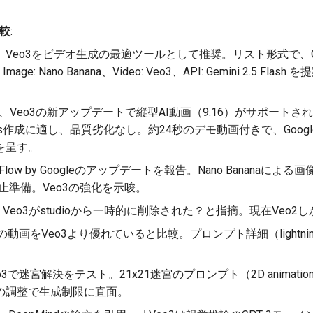
比較
:
Veo3をビデオ生成の最適ツールとして推奨。リスト形式で、Coding: G
5、Image: Nano Banana、Video: Veo3、API: Gemini 2.5 F
、Veo3の新アップデートで縦型AI動画（9:16）がサポートさ
/TikToks作成に適し、品質劣化なし。約24秒のデモ動画付きで、Go
を呈す。
low by Googleのアップデートを報告。Nano Bananaによる画像編
廃止準備。Veo3の強化を示唆。
Veo3がstudioから一時的に削除された？と指摘。現在Veo
oの動画をVeo3より優れていると比較。プロンプト詳細（lightning-ch
3で迷宮解決をテスト。21x21迷宮のプロンプト（2D animation, mou
の調整で生成制限に直面。