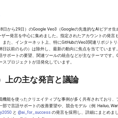
28日から29日）のGoogle Veo3（Googleの先進的なAIビ
上のユーザー発言を中心に集めました。指定されたアカウントの発
また、インターネット上、特にGitHubのVeo3関連リポジト
月28日以前のもの）は除外し、最新の動向に焦点を当てています。
サポートの要望、関連ツールの統合などが主なテーマです。GitH
ースプロジェクトが活発化しています。
ter）上の主な発言と議論
オ生成機能を使ったクリエイティブな事例が多く共有されており、
で言語サポートの改善要望や、競合モデル（例: Hailuo, W
ly2050
と
@ai_for_success
の発言を採用し、詳細にまとめま