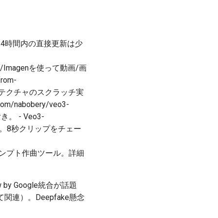
去24時間内の直接更新は少
/Veo2/Imagenを使って動画/画
rom-
：Veo3アーキテクチャのスクラッチ実
/nabobery/veo3-
 - Veo3-
生成ツール。8秒クリップをチェー
のVeo3プロンプト作曲ツール。詳細
y Google統合が話題
して関連）。Deepfake懸念