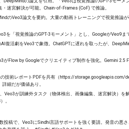
、DeepMindの論文を引用。「Veo3は視覚推論のGPT-3モ
宮解決が可能。Chain-of-Frames (CoF) で推論。
MindのVeo3論文を要約。大量の動画トレーニングで視覚推論がemerg
eo3を「視覚推論のGPT-3モーメント」とし、GoogleがVeo
のAI復活劇をVeo3で象徴。ChatGPTに遅れを取ったが、DeepMin
3がFlow by Googleでクリエイティブ制作を強化。Gemini 2.5
技術レポートPDFを共有（https://storage.googleapis.com/dee
pdf）。詳細だが価値あり。
、Veo3が訓練外タスク（物体検出、画像編集、迷宮解決）を解
28）。
数投稿で、Veo3にSindhi言語サポートを強く要請。発音の