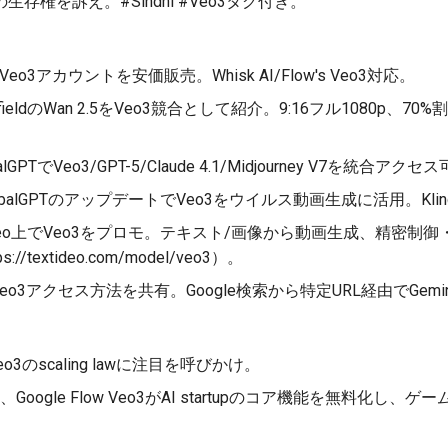
存権を訴え。#Sindhi #Veo3タグ付き。
eo3アカウントを安価販売。Whisk AI/Flow's Veo3対応。
fieldのWan 2.5をVeo3競合として紹介。9:16フル1080p、
lGPTでVeo3/GPT-5/Claude 4.1/Midjourney V7を統合ア
balGPTのアップデートでVeo3をウイルス動画生成に活用。Kling/
ideo上でVeo3をプロモ。テキスト/画像から動画生成、精密制
/textideo.com/model/veo3）。
eo3アクセス方法を共有。Google検索から特定URL経由でGemini 
o3のscaling lawに注目を呼びかけ。
、Google Flow Veo3がAI startupのコア機能を無料化し