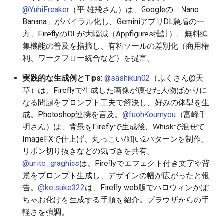
2026-06-12
2025-11-27
2026-06-12
2025-11-27
2026-06-09
2025-11-27
2026-06-10
2025-11-27
2026-06-12
2026-06-06
@YuhiFreaker
（平 雄飛さん）は、Googleの「Nano
Banana」がバイラル化し、GeminiアプリDL急増の一
2026-06-11
2025-11-26
2026-06-11
2025-11-26
2026-06-08
2025-11-26
2026-06-09
2025-11-26
2026-06-11
2026-06-05
方、FireflyのDLが大幅減（Appfigures推計）。無料編
集機能の普及を指摘し、有料ツールの差別化（商用権
2026-06-10
2025-11-25
2026-06-10
2025-11-25
2026-06-07
2025-11-25
2026-06-07
2025-11-25
2026-06-10
2026-06-04
利、ワークフロー統合など）を提言。
2026-06-09
2025-11-24
2026-06-09
2025-11-24
2026-06-06
2025-11-24
2026-06-06
2025-11-24
2026-06-09
2026-06-03
実践的な生成例とTips
:
@sashikun02
（ふくさん@天
草）は、Fireflyで生成した画像が痩せた人物ばかりに
2026-06-08
2025-11-23
2026-06-08
2025-11-23
2026-06-05
2025-11-23
2026-06-05
2025-11-23
2026-06-08
2026-06-02
なる問題をプロンプト工夫で解決し、好みの体型を生
成。Photoshop連携を言及。
@fuohKoumyou
（富峰千
2026-06-07
2025-11-22
2026-06-07
2025-11-22
2026-06-04
2025-11-22
2026-06-04
2025-11-22
2026-06-07
2026-06-01
明さん）は、背景をFireflyで生成後、Whiskで混ぜて
ImageFXで仕上げ、丸っこい/細い2パターンを制作。
2026-06-06
2025-11-21
2026-06-06
2025-11-21
2026-06-03
2025-11-21
2026-06-03
2025-11-21
2026-06-06
2026-05-31
リボン切り抜きなどの気づきを共有。
@unite_graghics
は、Fireflyでエフェクト付き文字や背
2026-06-05
2025-11-20
2026-06-05
2025-11-20
2026-06-02
2025-11-20
2026-06-02
2025-11-20
2026-06-05
2026-05-30
景をプロンプト生成し、デザインの幅が広がったと報
告。
@keisuke322
は、Firefly web版でハロウィンかぼ
2026-06-04
2025-11-19
2026-06-04
2025-11-19
2026-06-01
2025-11-19
2026-05-31
2025-11-19
2026-06-04
ちゃお化けを生成する手順を紹介。ブラウザからの手
軽さを強調。