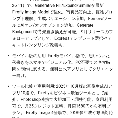
26.11）で、Generative Fill/Expand/Similarが最新
2026-05-15
2025-10-30
2026-05-15
2025-10-30
2026-05-12
2025-10-30
2026-05-11
2025-10-30
Firefly Image Modelで強化。写真品質向上、複雑プロ
ンプト理解、生成バリエーション増加。Removeツー
2026-05-14
2025-10-29
2026-05-14
2025-10-29
2026-05-11
2025-10-29
2026-05-10
2025-10-29
ルにAIオン/オフオプション追加。Generate
Backgroundで背景置き換えが可能。 9月リリースのフ
2026-05-13
2025-10-28
2026-05-13
2025-10-28
2026-05-10
2025-10-28
2026-05-09
2025-10-28
ォローアップとして、Expressテンプレート選択やテ
キストレンダリング改善も。
2026-05-12
2025-10-27
2026-05-12
2025-10-27
2026-05-09
2025-10-27
2026-05-08
2025-10-27
モバイル版の活用: Fireflyモバイル版で、思いついた
2026-05-11
2025-10-26
2026-05-11
2025-10-26
2026-05-08
2025-10-26
2026-05-07
2025-10-26
落書きをスマホでビジュアル化。PC不要でスキマ時
間を制作に変える。無料公式アプリとしてクリエイタ
2026-05-10
2025-10-25
2026-05-10
2025-10-25
2026-05-07
2025-10-25
2026-05-06
2025-10-25
ー向け。
ツール比較と商用利用: 2025年10月版の画像生成AIア
2026-05-09
2025-10-24
2026-05-09
2025-10-24
2026-05-06
2025-10-24
2026-05-05
2025-10-24
プリ10選で、Fireflyをビジネス最適ツールとして紹
介。Photoshop連携で大胆加工・調整可能。商用利用
2026-05-08
2025-10-23
2026-05-08
2025-10-23
2026-05-05
2025-10-23
2026-05-04
2025-10-23
可で、月25クレジット無料、月額1580円から有料プ
ラン。 Firefly Image 4登場で、2K画像生成や動画対応
2026-05-07
2025-10-22
2026-05-07
2025-10-22
2026-05-04
2025-10-22
2026-05-03
2025-10-22