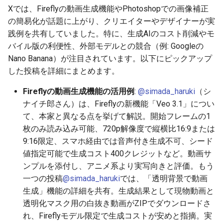
Xでは、Fireflyの動画生成機能やPhotoshopでの画像補正
2026-03-22
2026-07-01
2025-12-15
2026-07-01
2025-12-15
2026-03-22
2025-09-24
2026-03-22
2026-03-22
2026-06-30
2025-12-15
2026-03-15
2026-06-30
2025-12-15
2026-03-22
2026-06-30
2026-06-28
の簡易化が話題に上がり、クリエイターやデザイナーが実
践例を共有していました。特に、生成AIのコスト削減やモ
2026-03-15
2026-06-30
2025-12-14
2026-06-30
2025-12-14
2026-03-15
2025-09-21
2026-03-15
2026-03-15
2026-06-29
2025-12-14
2026-03-08
2026-06-28
2025-12-14
2026-03-15
2026-06-29
2026-06-25
バイル版の利便性、外部モデルとの競合（例: Googleの
Nano Banana）が注目されています。以下にピックアップ
2026-03-08
2026-06-29
2025-12-13
2026-06-29
2025-12-13
2026-03-08
2025-09-19
2026-03-08
2026-03-08
2026-06-28
2025-12-13
2026-03-01
2026-06-26
2025-12-13
2026-03-08
2026-06-28
2026-06-24
した投稿を詳細にまとめます。
2026-03-01
2026-06-28
2025-12-12
2026-06-28
2025-12-12
2026-03-01
2026-03-01
2026-03-01
2026-06-26
2025-12-12
2026-02-22
2026-06-25
2025-12-12
2026-03-01
2026-06-27
2026-06-23
Fireflyの動画生成機能の活用例
:
@simada_haruki
（シ
ナイチ郎さん）は、Fireflyの新機能「Veo 3.1」につい
2026-02-22
2026-06-26
2025-12-11
2026-06-26
2025-12-11
2026-02-22
2026-02-22
2026-02-22
2026-06-25
2025-12-11
2026-02-15
2026-06-24
2025-12-11
2026-02-22
2026-06-26
2026-06-22
て、本家と異なる点を挙げて解説。開始フレームの1
枚のみ読み込み可能、720p解像度で縦横比16:9または
2026-02-15
2026-06-25
2025-12-10
2026-06-25
2025-12-10
2026-02-15
2026-02-15
2026-02-15
2026-06-24
2025-12-10
2026-02-08
2026-06-23
2025-12-10
2026-02-15
2026-06-25
2026-06-21
9:16限定、スマホ経由では音声付き生成不可、シード
値指定可能で生成コスト400クレジットなど。動画サ
2026-02-08
2026-06-24
2025-12-09
2026-06-24
2025-12-09
2026-02-08
2026-02-08
2026-02-08
2026-06-23
2025-12-09
2026-02-01
2026-06-22
2025-12-09
2026-02-08
2026-06-24
2026-06-20
ンプルを添付し、アニメ系より実写向きと評価。もう
一つの投稿
@simada_haruki
では、「透明背景で動画
2026-02-01
2026-06-23
2025-12-08
2026-06-23
2025-12-08
2026-02-01
2026-02-05
2026-02-01
2026-06-21
2025-12-08
2026-01-25
2026-06-21
2025-12-08
2026-02-01
2026-06-23
2026-06-18
生成」機能の詳細を共有。生成結果として現物動画と
透明化マスク用の白抜き動画がZIPでダウンロードさ
2026-01-25
2026-06-22
2025-12-07
2026-06-22
2025-12-07
2026-01-25
2026-01-25
2026-06-20
2025-12-07
2026-01-18
2026-06-20
2025-12-07
2026-01-25
2026-06-22
2026-06-17
れ、Fireflyモデル限定で生成コストが安めと指摘。実