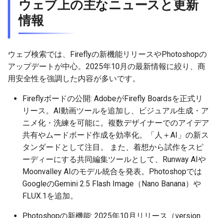
ウェブ上の主なニュースと更新
情報
2026-05-24
2025-11-08
2026-05-24
2025-11-08
2026-05-21
2025-11-08
2026-05-20
2025-11-08
2026-05-24
2026-05-23
2025-11-07
2026-05-23
2025-11-07
2026-05-20
2025-11-07
2026-05-19
2025-11-07
2026-05-23
ウェブ検索では、Fireflyの新機能リリースやPhotoshopの
アップデートが中心。2025年10月の最新情報に絞り、商
2026-05-22
2025-11-06
2026-05-22
2025-11-06
2026-05-19
2025-11-06
2026-05-18
2025-11-06
2026-05-22
用安全性を強調した内容が多いです。
2026-05-21
2025-11-05
2026-05-21
2025-11-05
2026-05-18
2025-11-05
2026-05-17
2025-11-05
2026-05-21
Fireflyボードの公開: AdobeがFirefly Boardsを正式リ
リース。AI動画ツールを追加し、ビジュアル生成・ア
2026-05-20
2025-11-04
2026-05-20
2025-11-04
2026-05-17
2025-11-04
2026-05-16
2025-11-04
2026-05-20
ニメ化・洗練を可能に。複数デザイナーでのアイデア
共有やムードボード作成を効率化。「人＋AI」の新ス
2026-05-19
2025-11-03
2026-05-19
2025-11-03
2026-05-16
2025-11-03
2026-05-15
2025-11-03
2026-05-18
タンダードとして注目。 また、着想から試作をスピ
ーディーにする共同編集ツールとして、Runway AIや
2026-05-18
2025-11-02
2026-05-18
2025-11-02
2026-05-15
2025-11-02
2026-05-14
2025-11-02
Moonvalley AIのモデル統合を発表。Photoshopでは
GoogleのGemini 2.5 Flash Image（Nano Banana）や
2026-05-17
2025-11-01
2026-05-17
2025-11-01
2026-05-14
2025-11-01
2026-05-13
2025-11-01
FLUX.1を追加。
2026-05-16
2025-10-31
2026-05-16
2025-10-31
2026-05-13
2025-10-31
2026-05-12
2025-10-31
Photoshopの新機能: 2025年10月リリース（version