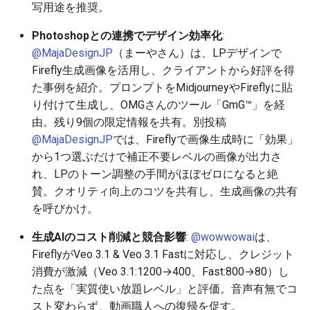
写用途を推奨。
2026-01-18
2026-06-21
2025-12-06
2026-06-21
2025-12-06
2026-01-18
2026-01-18
2026-06-19
2025-12-06
2026-01-13
2026-06-19
2025-12-06
2026-01-18
2026-06-21
2026-06-16
Photoshopとの連携でデザイン効率化
:
2026-01-11
2026-06-20
2025-12-05
2026-06-20
2025-12-05
2026-01-11
2026-01-11
2026-06-18
2025-12-05
2026-06-18
2025-12-05
2026-01-11
2026-06-20
2026-06-15
@MajaDesignJP
（まーやさん）は、LPデザインで
Firefly生成画像を活用し、クライアントから好評を得
2026-01-04
2026-06-19
2025-12-04
2026-06-19
2025-12-04
2026-01-04
2026-01-04
2026-06-17
2025-12-04
2026-06-17
2025-12-04
2026-01-04
2026-06-19
2026-06-14
た事例を紹介。プロンプトをMidjourneyやFireflyに貼
り付けて生成し、OMGさんのツール「GmG™︎」を経
2026-06-18
2025-12-03
2026-06-18
2025-12-03
2026-06-16
2025-12-03
2026-06-16
2025-12-03
2026-06-18
2026-06-13
由。残り9個の限定情報を共有。別投稿
@MajaDesignJP
では、Fireflyで画像生成時に「効果」
2026-06-17
2025-12-02
2026-06-17
2025-12-02
2026-06-14
2025-12-02
2026-06-15
2025-12-02
2026-06-17
2026-06-11
から1つ選ぶだけで補正不要レベルの画像が出力さ
れ、LPのトーン調整の手間がほぼゼロになると絶
2026-06-16
2025-12-01
2026-06-16
2025-12-01
2026-06-13
2025-12-01
2026-06-14
2025-12-01
2026-06-16
2026-06-10
賛。クオリティ向上のコツを共有し、生成画像の共有
を呼びかけ。
2026-06-15
2025-11-30
2026-06-15
2025-11-30
2026-06-12
2025-11-30
2026-06-13
2025-11-30
2026-06-15
2026-06-09
生成AIのコスト削減と競合影響
:
@wowwowai
は、
2026-06-14
2025-11-29
2026-06-14
2025-11-29
2026-06-11
2025-11-29
2026-06-12
2025-11-29
2026-06-14
2026-06-08
FireflyがVeo 3.1 & Veo 3.1 Fastに対応し、クレジット
消費が激減（Veo 3.1:1200→400、Fast:800→80）し
2026-06-13
2025-11-28
2026-06-13
2025-11-28
2026-06-10
2025-11-28
2026-06-11
2025-11-28
2026-06-13
2026-06-07
た点を「実質使い放題レベル」と評価。音声有無でコ
スト変わらず、動画職人への復帰を促す。