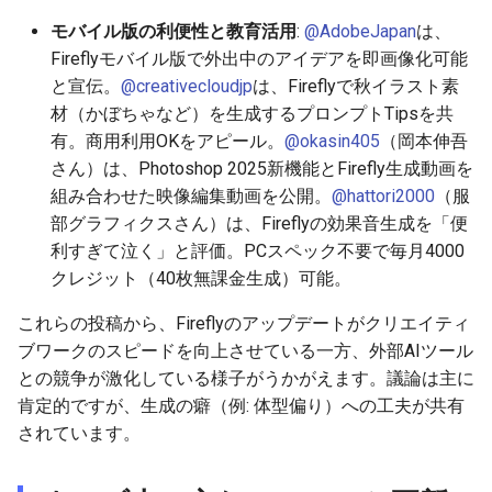
2026-06-03
2025-11-18
2026-06-03
2025-11-18
2026-05-31
2025-11-18
2026-05-30
2025-11-18
2026-06-03
モバイル版の利便性と教育活用
:
@AdobeJapan
は、
2026-06-02
2025-11-17
2026-06-02
2025-11-17
2026-05-30
2025-11-17
2026-05-29
2025-11-17
2026-06-02
Fireflyモバイル版で外出中のアイデアを即画像化可能
と宣伝。
@creativecloudjp
は、Fireflyで秋イラスト素
2026-06-01
2025-11-16
2026-06-01
2025-11-16
2026-05-29
2025-11-16
2026-05-28
2025-11-16
2026-06-01
材（かぼちゃなど）を生成するプロンプトTipsを共
有。商用利用OKをアピール。
@okasin405
（岡本伸吾
2026-05-31
2025-11-15
2026-05-31
2025-11-15
2026-05-28
2025-11-15
2026-05-27
2025-11-15
2026-05-31
さん）は、Photoshop 2025新機能とFirefly生成動画を
組み合わせた映像編集動画を公開。
@hattori2000
（服
2026-05-30
2025-11-14
2026-05-30
2025-11-14
2026-05-27
2025-11-14
2026-05-26
2025-11-14
2026-05-30
部グラフィクスさん）は、Fireflyの効果音生成を「便
利すぎて泣く」と評価。PCスペック不要で毎月4000
2026-05-29
2025-11-13
2026-05-29
2025-11-13
2026-05-26
2025-11-13
2026-05-25
2025-11-13
2026-05-29
クレジット（40枚無課金生成）可能。
これらの投稿から、Fireflyのアップデートがクリエイティ
2026-05-28
2025-11-12
2026-05-28
2025-11-12
2026-05-25
2025-11-12
2026-05-24
2025-11-12
2026-05-28
ブワークのスピードを向上させている一方、外部AIツール
との競争が激化している様子がうかがえます。議論は主に
2026-05-27
2025-11-11
2026-05-27
2025-11-11
2026-05-24
2025-11-11
2026-05-23
2025-11-11
2026-05-27
肯定的ですが、生成の癖（例: 体型偏り）への工夫が共有
されています。
2026-05-26
2025-11-10
2026-05-26
2025-11-10
2026-05-23
2025-11-10
2026-05-22
2025-11-10
2026-05-26
2026-05-25
2025-11-09
2026-05-25
2025-11-09
2026-05-22
2025-11-09
2026-05-21
2025-11-09
2026-05-25