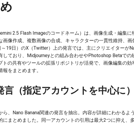
とめ
na（Gemini 2.5 Flash Imageのコードネーム）は、画像生成・
な画像作成、複数画像の合成、キャラクターの一貫性維持、画
8日～19日）のX（Twitter）上の発言では、主にクリエイターがNan
おり、Midjourneyとの組み合わせやPhotoshop Bet
ロンプトの共有やツールの拡張リポジトリが活発で、画像編集の
情報をまとめます。
発言（指定アカウントを中心に
ら、Nano Banana関連の発言を抽出。内容が詳細にわかる
的にまとめました。同一アカウントの引用は最大2つに抑え、