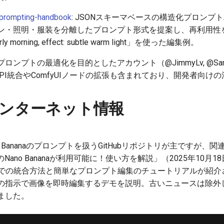
prompting-handbook
: JSONスキーマベースの構造化プロンプト
シーン・照明・服装を分離したプロンプト形式を提案し、再利用
y morning, effect: subtle warm light」を使った編集例。
ンプトの最適化を目的としたアカウント（@JimmyLv, @Sam
naのAPI統合やComfyUIノードの拡張も含まれており、開発者向
ンターネット情報
 Bananaのプロンプトを扱うGitHubリポジトリが主ですが、関連
ogleのNano Bananaが利用可能に！使い方を解説」（2025年1
p Betaでの統合方法と簡単なプロンプト編集のチュートリアルが
の指示で画像を即時編集するデモを説明。古いニュースは除外し
ました。