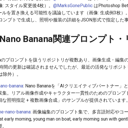
: スタイル変更後4枚）。
@MarksGonePublic
はPhotoshop B
のツールを置き換える可能性を議論しています（画像: 生成例3枚）
ロンプトで生成し、照明や服装の詳細をJSON形式で指定した
上のNano Banana関連プロンプト
 Bananaのプロンプトを扱うリポジトリが複数あり、画像生成・
4時間の更新は確認されませんでしたが、最近の活発なリポジト
は除外）。
ano-banana
: Nano Bananaを「AIクリエイティブパートナ
収集。リアル画像作成やキャラクター一貫性のためのプロンプ
細な照明指定 + 複数画像合成」のサンプルが提供されています
e-nano-banana
: 画像編集のプロンプト集で、多言語対応やコ
t early morning, young man on boat, early morning sun with 
奨。