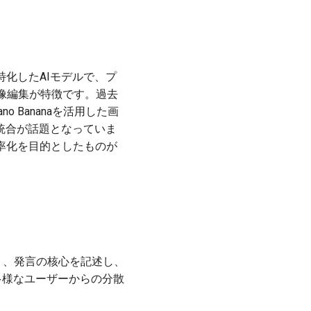
編集に特化したAIモデルで、プ
像編集が特徴です。過去
o Bananaを活用した画
aでの統合が話題となっていま
効率化を目的としたものが
）
よう、発言の核心を記述し、
多様なユーザーからの分散