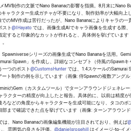
メMV制作の文脈でNano Bananaの影響を指摘。8月末にNano 
neyでのキャラクター生成ガチャが不要になり、制作効率が大幅向
ey単独でのMV作成は苦行だったが、Nano Bananaによりキャラ
ポスト
@IHayato
では、画像生成AIでキャラ画像を生成する際、Nan
指定すると印象的なカットが作れると、具体例を挙げています（
）。
Spawniverseシリーズの画像生成でNano Bananaを活用。Gemini 2.5
「Samurai Spawn」を作成し、詳細なコンセプト（侍風のSpa
う一つのポスト
@CustomsHunter
では、1:4スケールのSamurai Sp
アート制作の例を示しています（画像: 侍Spawnの複数アング
eminiのGem（カスタムツール）でターンアラウンドジェネレー
キャラクターの精度が向上したと報告。具体的に、以前は精度が低かっ
後ろなどの角度からキャラクターを生成可能になり、タコのポ
細部まで確認できた点を挙げています（画像: ターンアラウンド
は、Nano Bananaの画像編集機能が注目されており、例えば
@
し、雰囲気の良さを評価。
@danielsrosehill
はイメージ-to-イ