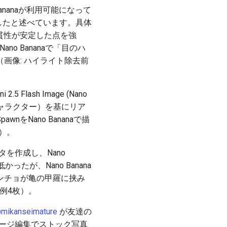
Bananaが利用可能になって
上したと述べています。具体
の一貫性が安定した点を強
o Bananaで「目のハ
画像: ハイライト除去前
 Flash Image (Nano
wnキャラクター）を基にリア
awnをNano Bananaで描
ル）。
タを作成し、Nano
たが、Nano Banana
ンチョが亀の甲羅に挟み
例4枚）。
mikanseimature
が友達の
メージ編集でストック写真