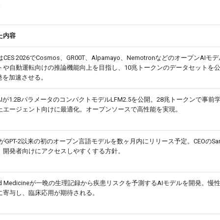
た内容
AはCES 2026でCosmos、GR00T、Alpamayo、NemotronなどのオープンAI
トや自動運転向けの推論機能向上を目指し、10兆トークンのデータセットを
開発を加速させる。
id AIが1.2BパラメータのコンパクトモデルLFM2.5を公開。28兆トークンで事
上エージェント向けに最適化。オープンソースで高性能を実現。
AIがGPT-2以来の初のオープン言語モデルを数ヶ月内にリリース予定。CEOのSam 
、開発者向けにアクセスしやすくする方針。
ford Medicineが一晩の生理記録から疾患リスクを予測するAIモデルを開発。
に寄与し、臨床応用が期待される。