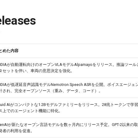
eleases
とめた内容
VIDIAが自動運転向けのオープンVLAモデルAlpamayoをリリース。推論ツー
タセットを伴い、車両の意思決定を強化。
VIDIAが低遅延音声認識モデルNemotron Speech ASRを公開。ボイスエージ
計され、完全オープンソース（重み、データ、コード）。
iquid AIがコンパクトな1.2Bモデルファミリーをリリース。28兆トークンで学
ス上でのエージェント機能に特化。
penAIが新たなオープン言語モデルを数ヶ月内にリリース予定。GPT-2以来の
発者の利用を促進。