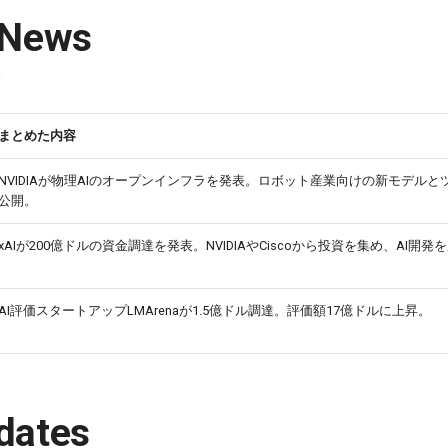
 News
まとめた内容
NVIDIAが物理AIのオープンインフラを発表。ロボット産業向けの新モデルと
公開。
xAIが200億ドルの資金調達を発表。NVIDIAやCiscoから投資を集め、AI開発
AI評価スタートアップLMArenaが1.5億ドル調達。評価額17億ドルに上昇。
dates