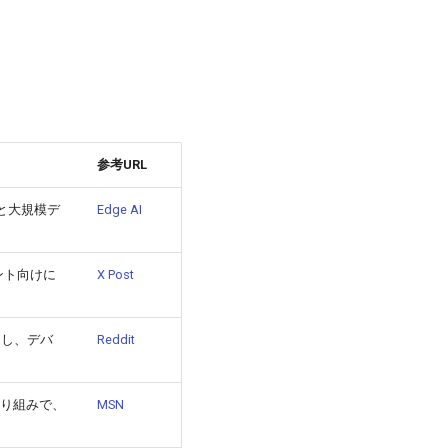
参考URL
ルと大規模デ
Edge AI
ェント向けに
X Post
習し、デバ
Reddit
取り組みで、
MSN