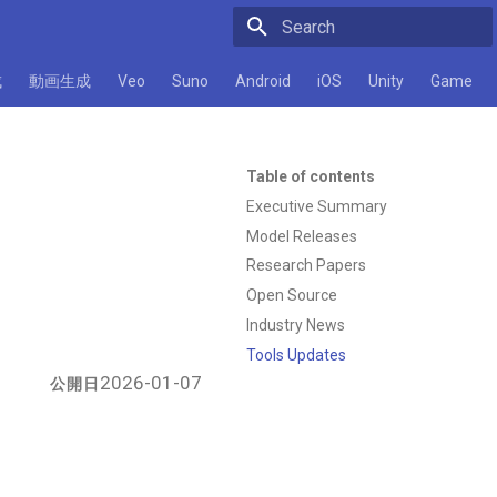
Initializing search
成
動画生成
Veo
Suno
Android
iOS
Unity
Game
Table of contents
Executive Summary
Model Releases
Research Papers
Open Source
Industry News
Tools Updates
2026-01-07
公開日