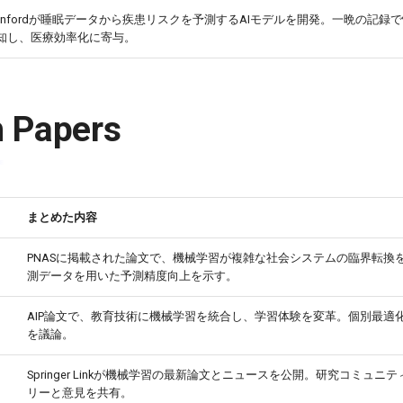
tanfordが睡眠データから疾患リスクを予測するAIモデルを開発。一晩の記録
知し、医療効率化に寄与。
 Papers
まとめた内容
PNASに掲載された論文で、機械学習が複雑な社会システムの臨界転換
測データを用いた予測精度向上を示す。
AIP論文で、教育技術に機械学習を統合し、学習体験を変革。個別最適
を議論。
Springer Linkが機械学習の最新論文とニュースを公開。研究コミュニ
リーと意見を共有。