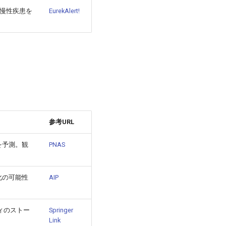
で慢性疾患を
EurekAlert!
参考URL
を予測。観
PNAS
化の可能性
AIP
ティのストー
Springer
Link