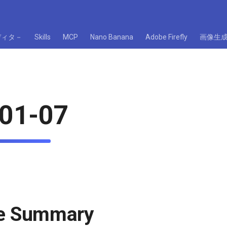
ディタ－
Skills
MCP
Nano Banana
Adobe Firefly
画像生
01-07
ve Summary