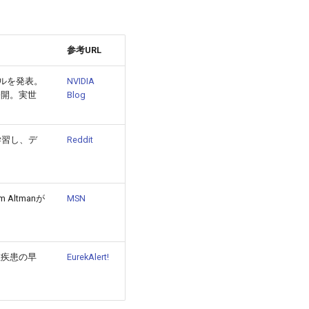
参考URL
モデルを発表。
NVIDIA
公開。実世
Blog
前学習し、デ
Reddit
Altmanが
MSN
慢性疾患の早
EurekAlert!