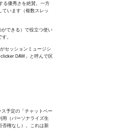
現する優秀さを絶賛。一方
しています（複数スレッ
ものができる）で役立つ使い
です。
音楽がセッションミュージシ
licker DAW」と呼んで区
リース予定の「チャットベー
利用（パーソナライズ生
拒否権なし）。これは新