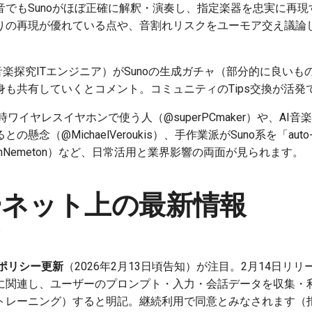
音でもSunoがほぼ正確に解釈・演奏し、指定楽器を忠実に再
りの再現が優れている点や、音割れリスクをユーモア交え議論
I音楽探究ITエンジニア）がSunoの生成ガチャ（部分的に良い
身も共有していくとコメント。コミュニティのTips交換が活発
時ワイヤレスイヤホンで使う人（@superPCmaker）や、AI
念（@MichaelVeroukis）、手作業派がSuno系を「auto-c
onNemeton）など、日常活用と業界影響の両面が見られます。
ーネット上の最新情報
ポリシー更新
（2026年2月13日頃告知）が注目。2月14日リ
に関連し、ユーザーのプロンプト・入力・会話データを収集・
トレーニング）すると明記。継続利用で同意とみなされます（