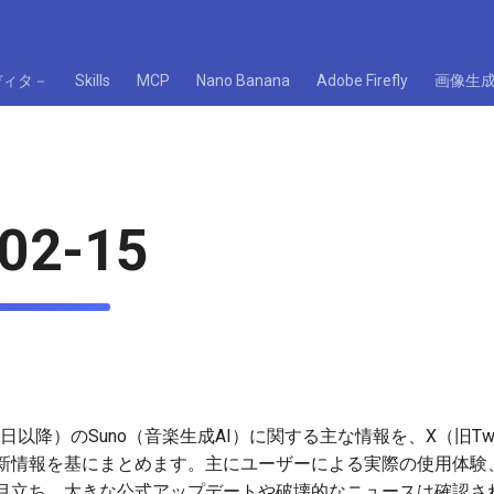
ディタ－
Skills
MCP
Nano Banana
Adobe Firefly
画像生
02-15
8日以降）のSuno（音楽生成AI）に関する主な情報を、X（旧Twi
新情報を基にまとめます。主にユーザーによる実際の使用体験
目立ち、大きな公式アップデートや破壊的なニュースは確認さ