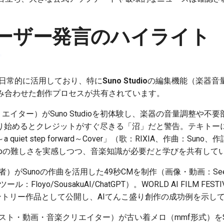
ーザー発言のハイライト
を日常的に活用しており、特に
Suno Studio
の編集機能（楽器音
組み合わせた創作プロセスが共有されています。
リエイター）がSuno Studioを初体験し、楽器の音量調整や
り始めるとクレジットがすぐ尽きる「沼」だと警告。テキトー
uiet step forward～Cover」（歌：RIXIA、作曲：Suno、
dioの難しさを実感しつつ、音楽知識が必要だと学びを共有して
者）がSunoの作曲を活用した49秒CMを制作（画像・動画：Seedance
ル：Floyo/SousakuAI/ChatGPT）。WORLD AI FILM FESTIV
エントリー作品として公開し、AIてんこ盛り創作の成功例を示し
ラスト・動画・音楽クリエイター）が古い着メロ（mmf形式）をS