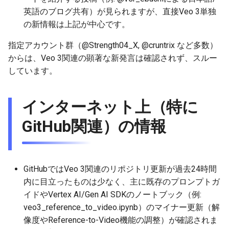
2025-12-06
2026-06-21
2025-12-06
2026-06-21
2025-12-06
2026-01-18
2026-01-18
2026-06-19
2025-12-06
2026-01-18
2026-01-13
2026-01-18
2026-06-21
2026-06-16
英語のブログ共有）が見られますが、直接Veo 3単独
の新情報は上記が中心です。
2025-12-05
2026-06-20
2025-12-05
2026-06-20
2025-12-05
2026-01-11
2026-01-11
2026-06-18
2025-12-05
2026-01-11
2026-01-11
2026-06-20
2026-06-15
指定アカウント群（@Strength04_X, @cruntrix など多数）
からは、Veo 3関連の顕著な新発言は確認されず、スルー
2025-12-04
2026-06-19
2025-12-04
2026-06-19
2025-12-04
2026-01-04
2026-01-04
2026-06-17
2025-12-04
2026-01-04
2026-01-04
2026-06-19
2026-06-14
しています。
2025-12-03
2026-06-18
2025-12-03
2026-06-18
2025-12-03
2026-06-16
2025-12-03
2026-06-18
2026-06-13
インターネット上（特に
2025-12-02
2026-06-17
2025-12-02
2026-06-17
2025-12-02
2026-06-14
2025-12-02
2026-06-17
2026-06-11
GitHub関連）の情報
2025-12-01
2026-06-16
2025-12-01
2026-06-16
2025-12-01
2026-06-13
2025-12-01
2026-06-16
2026-06-10
2025-11-30
2026-06-15
2025-11-30
2026-06-15
2025-11-30
2026-06-12
2025-11-30
2026-06-15
2026-06-09
GitHubではVeo 3関連のリポジトリ更新が過去24時間
内に目立ったものは少なく、主に既存のプロンプトガ
2025-11-29
2026-06-14
2025-11-29
2026-06-14
2025-11-29
2026-06-11
2025-11-29
2026-06-14
2026-06-08
イドやVertex AI/Gen AI SDKのノートブック（例:
veo3_reference_to_video.ipynb）のマイナー更新（解
2025-11-28
2026-06-13
2025-11-28
2026-06-13
2025-11-28
2026-06-10
2025-11-28
2026-06-13
2026-06-07
像度やReference-to-Video機能の調整）が確認されま