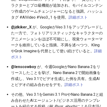
ラクターとプロ級機能が追加され、モバイルコンテン
2025-12-15
2026-07-01
2025-12-15
2026-07-01
2025-12-15
2026-03-22
2025-09-24
2026-03-22
2026-03-22
2026-06-30
2025-12-15
2026-03-22
2026-03-15
2026-03-22
2026-06-30
2026-06-28
ツ作成のゲームチェンジャーになると強調。ハッシュ
2025-12-14
タグ #AIVideo #Veo3_1 を使用。
2026-06-30
2025-12-14
2026-06-30
2025-12-14
2026-03-15
2025-09-21
2026-03-15
2026-03-15
2026-06-29
2025-12-14
2026-03-15
2026-03-08
2026-03-15
2026-06-29
2026-06-25
詳細ポスト
@jdkiker_X
が、GoogleがVeo 3.1をアップグレードし
2025-12-13
2026-06-29
2025-12-13
2026-06-29
2025-12-13
2026-03-08
2025-09-19
2026-03-08
2026-03-08
2026-06-28
2025-12-13
2026-03-08
2026-03-01
2026-03-08
2026-06-28
2026-06-24
た一方で、フォトリアリスティックなキャラクターの
アニメーションをほぼ不可能にし、視覚ウォーターマ
2025-12-12
2026-06-28
2025-12-12
2026-06-28
2025-12-12
2026-03-01
2026-03-01
2026-03-01
2026-06-26
2025-12-12
2026-03-01
2026-02-22
2026-03-01
2026-06-27
2026-06-23
ークを維持していると指摘。不満を述べつつ、Kling
やGrok Imagineを代替として使い続けていると。
詳細
2025-12-11
2026-06-26
2025-12-11
2026-06-26
2025-12-11
2026-02-22
2026-02-22
2026-02-22
2026-06-25
2025-12-11
2026-02-22
2026-02-15
2026-02-22
2026-06-26
2026-06-22
ポスト
2025-12-10
2026-06-25
2025-12-10
2026-06-25
2025-12-10
2026-02-15
2026-02-15
2026-02-15
2026-06-24
2025-12-10
2026-02-15
2026-02-08
2026-02-15
2026-06-25
2026-06-21
@lenscowboy
が、今週GoogleがNano Banana 2をリ
リースしたことを挙げ、Nano Banana 2で開始画像を
2025-12-09
2026-06-24
2025-12-09
2026-06-24
2025-12-09
2026-02-08
2026-02-08
2026-02-08
2026-06-23
2025-12-09
2026-02-08
2026-02-01
2026-02-08
2026-06-24
2026-06-20
作成し、Veo 3.1でビデオ生成した例を共有。生成AI
とビデオの組み合わせをデモ。
詳細ポスト
2025-12-08
2026-06-23
2025-12-08
2026-06-23
2025-12-08
2026-02-01
2026-02-05
2026-02-01
2026-06-21
2025-12-08
2026-02-01
2026-01-25
2026-02-01
2026-06-23
2026-06-18
その他、Veo 3.1をGemini 3.1 ProやNano Banana 2と組
2025-12-07
2026-06-22
2025-12-07
2026-06-22
2025-12-07
2026-01-25
2026-01-25
2026-06-20
2025-12-07
2026-01-25
2026-01-18
2026-01-25
2026-06-22
2026-06-17
み合わせたAIエージェント/ビジネス活用のテンプレ
ートを紹介する投稿（例: @vsr_ebuchiによる日本語/